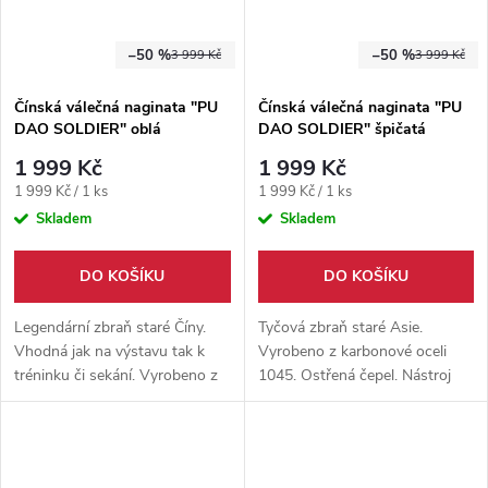
–50 %
–50 %
3 999 Kč
3 999 Kč
Čínská válečná naginata "PU
Čínská válečná naginata "PU
DAO SOLDIER" oblá
DAO SOLDIER" špičatá
1 999 Kč
1 999 Kč
Měrná
Měrná
1 999 Kč / 1 ks
1 999 Kč / 1 ks
cena:
cena:
Skladem
Skladem
DO KOŠÍKU
DO KOŠÍKU
Legendární zbraň staré Číny.
Tyčová zbraň staré Asie.
Vhodná jak na výstavu tak k
Vyrobeno z karbonové oceli
tréninku či sekání. Vyrobeno z
1045. Ostřená čepel. Nástroj
kvalitní karbonové oceli.
vhodný k tréninku i sekání.
Součástí naginaty je pevné
Součástí balení je pouzdro z
pouzdro z ekokůže.
ekokůže.