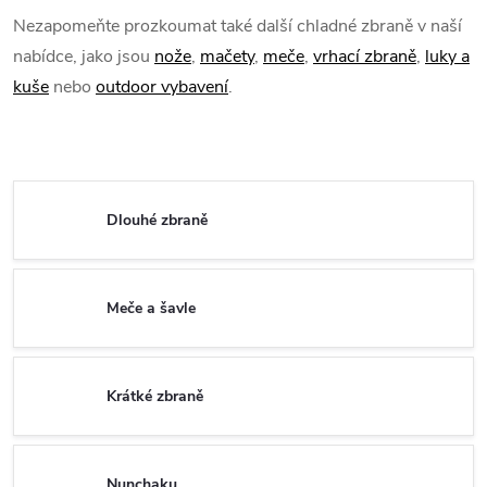
Nezapomeňte prozkoumat také další chladné zbraně v naší
nabídce, jako jsou
nože
,
mačety
,
meče
,
vrhací zbraně
,
luky a
kuše
nebo
outdoor vybavení
.
Dlouhé zbraně
Meče a šavle
Krátké zbraně
Nunchaku