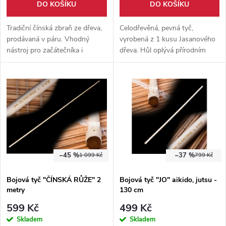
o
DO KOŠÍKU
DO KOŠÍKU
d
d
Tradiční čínská zbraň ze dřeva,
Celodřevěná, pevná tyč,
u
prodávaná v páru. Vhodný
vyrobená z 1 kusu Jasanového
nástroj pro začátečníka i
dřeva. Hůl oplývá přírodním
u
pokročilého. Plně funkční a
tvarem a pevně padne do ruky.
k
kontaktní.
Vhodná pro prostorový trénink
k
i kontaktní boj.
t
t
ů
ů
–45 %
–37 %
1 099 Kč
799 Kč
Bojová tyč "ČÍNSKÁ RŮŽE" 2
Bojová tyč "JO" aikido, jutsu -
metry
130 cm
599 Kč
499 Kč
Skladem
Skladem