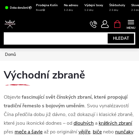
Přejít
Prodejna Kolín
Na adresu
Výdejní boxy
Štěrboholy
Slov
Doba doručení 📦
na
Ihned🤩
1-2 dny
1-2 dny
2-3 dny
2-3 dn
obsah
NÁKUPNÍ
KOŠÍK
HLEDAT
Domů
Východní zbraně
Objevte
fascinující svět čínských zbraní, které propojují
tradiční řemeslo s bojovým uměním
. Svou vynalézavostí
Čína předčila dobu již dávno, což dokazují i klasické zbraně,
které jsou ikonické dodnes – od
dlouhých
a
krátkých zbraní
přes
meče a šavle
až po originální
vějíře
,
biče
nebo
nunčaky
.