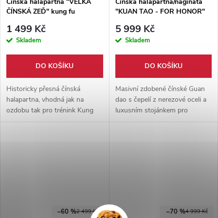
Čínská halapartna "VELKÁ
Čínská halapartna/naginata
ČÍNSKÁ ZEĎ" kung fu
"KUAN TAO - FOR HONOR"
honosně zdobená!
1 499 Kč
5 999 Kč
Skladem
Skladem
DO KOŠÍKU
DO KOŠÍKU
Historicky přesná čínská
Masivní zdobené čínské Guan
halapartna, vhodná jak na
dao s čepelí z nerezové oceli a
ozdobu tak pro trénink Kung
luxusním stojánkem pro
Fu. Vyrobeno z pevného dřeva
vystavení.
a karbonové oceli.
–60 %
–70 %
2 499 Kč
4 999 Kč