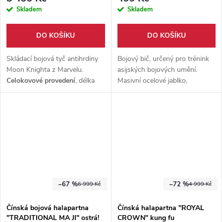
Skladem
Skladem
DO KOŠÍKU
DO KOŠÍKU
Skládací bojová tyč antihrdiny
Bojový bič, určený pro trénink
Moon Knighta z Marvelu.
asijských bojových umění.
Celokovové provedení
, délka
Masivní ocelové jablko,
161 cm. Ideální pro
cosplay,
převázané na pevném laně.
sběratelství
a výstavní účely.
Vhodné pro pokročilejší mistry.
–67 %
–72 %
6 999 Kč
4 999 Kč
Čínská bojová halapartna
Čínská halapartna "ROYAL
"TRADITIONAL MA JI" ostrá!
CROWN" kung fu