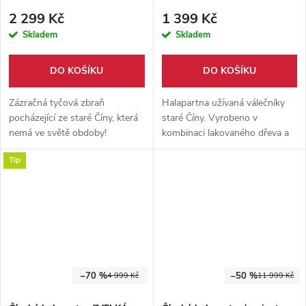
2 299 Kč
1 399 Kč
Skladem
Skladem
DO KOŠÍKU
DO KOŠÍKU
Zázračná tyčová zbraň
Halapartna užívaná válečníky
pocházející ze staré Číny, která
staré Číny. Vyrobeno v
nemá ve světě obdoby!
kombinaci lakovaného dřeva a
Vyrobeno v kombinaci pevné
nerezové oceli. Vhodný nástroj,
Tip
nerezové oceli a odolného
užívaný jak pro trénink tak na
dřeva. Nástroj vhodný pro
kontaktní šerm.
trénink jak do prázdna, tak na
kontaktní boj.
–70 %
–50 %
4 999 Kč
11 999 Kč