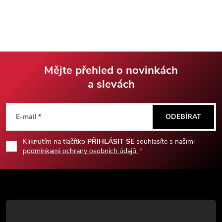
k
y
v
Mějte přehled o novinkách
ý
a slevách
Z
p
á
i
E-mail
ODEBÍRAT
s
p
Kliknutím na tlačítko
PŘIHLÁSIT SE
souhlasíte s našimi
u
podmínkami ochrany osobních údajů.
a
t
í