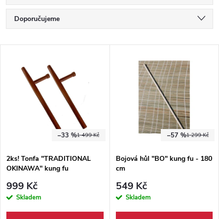
Ř
Doporučujeme
a
Nejlevnější
V
Nejdražší
z
ý
Nejprodávanější
e
p
Abecedně
n
i
í
–33 %
–57 %
1 499 Kč
1 299 Kč
s
p
2ks! Tonfa "TRADITIONAL
Bojová hůl "BO" kung fu - 180
OKINAWA" kung fu
cm
p
r
999 Kč
549 Kč
r
Skladem
Skladem
o