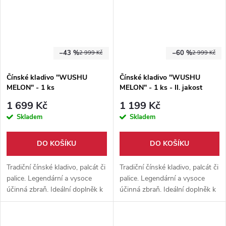
–43 %
–60 %
2 999 Kč
2 999 Kč
Čínské kladivo "WUSHU
Čínské kladivo "WUSHU
MELON" - 1 ks
MELON" - 1 ks - II. jakost
1 699 Kč
1 199 Kč
Skladem
Skladem
DO KOŠÍKU
DO KOŠÍKU
Tradiční čínské kladivo, palcát či
Tradiční čínské kladivo, palcát či
palice. Legendární a vysoce
palice. Legendární a vysoce
účinná zbraň. Ideální doplněk k
účinná zbraň. Ideální doplněk k
tréninku bojových umění.
tréninku bojových umění.