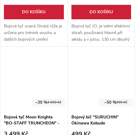
DO KOŠÍKU
DO KOŠÍKU
Bojová tyč zvaná čínská růže je
Bojová tyč JO, je velmi efektivní
určena pro trénink wushu a
zbraň, používaná hlavně při
dalších bojových umění.
aikidu a v jutsu. 130 cm dlouhý
Extrémně pružná, lehká a
kus poctivého jasanu.
200cm dlouhá.
–30 %
–50 %
4 999 Kč
999 Kč
Bojová tyč Moon Knighta
Bojový bič "SURUCHIN"
"BO-STAFF TRUNCHEON" -
Okinawa Kobudo
Marvel
3 499 Kč
499 Kč