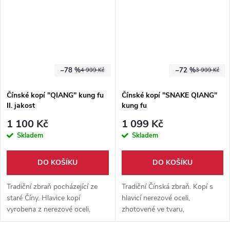
–78 %
–72 %
4 999 Kč
3 999 Kč
Čínské kopí "QIANG" kung fu
Čínské kopí "SNAKE QIANG"
II. jakost
kung fu
1 100 Kč
1 099 Kč
Skladem
Skladem
DO KOŠÍKU
DO KOŠÍKU
Tradiční zbraň pocházející ze
Tradiční Čínská zbraň. Kopí s
staré Číny. Hlavice kopí
hlavicí nerezové oceli,
vyrobena z nerezové oceli,
zhotovené ve tvaru,
lakovaná násada z pevného
připomínající zvlněného hada.