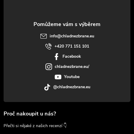
info
@
chladnezbrane.eu
+420 771 151 101
Facebook
chladnezbrane.eu/
Youtube
@chladnezbrane.eu
Proč nakoupit u nás?
Přečti si nějaké z našich recenzí 👇