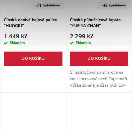
–71 %
–42 %
4 999 Kč
3 999 Kč
Čínská ohnivá bojová palice
Čínská půlměsícová lopata
"HUOGIÚ"
"YUE YA CHAN"
1 449 Kč
2 299 Kč
Skladem
Skladem
DO KOŠÍKU
DO KOŠÍKU
Čínská tyčová zbraň s dvěma
konci nerezové oceli. Tupé ostří.
Výška zbraně je úžasných 194
cm, váha 2,7 kg. Vhodné na
nácviky seků i na kontaktní
šerm.