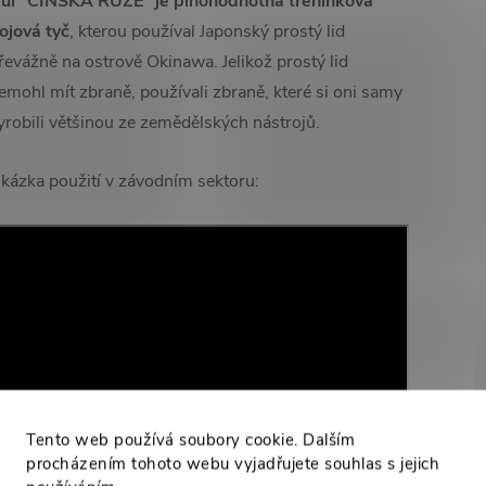
ůl "ČÍNSKÁ RŮŽE" je plnohodnotná tréninková
ojová tyč
, kterou používal Japonský prostý lid
řevážně na ostrově Okinawa. Jelikož prostý lid
emohl mít zbraně, používali zbraně, které si oni samy
yrobili většinou ze zemědělských nástrojů.
kázka použití v závodním sektoru:
Tento web používá soubory cookie. Dalším
procházením tohoto webu vyjadřujete souhlas s jejich