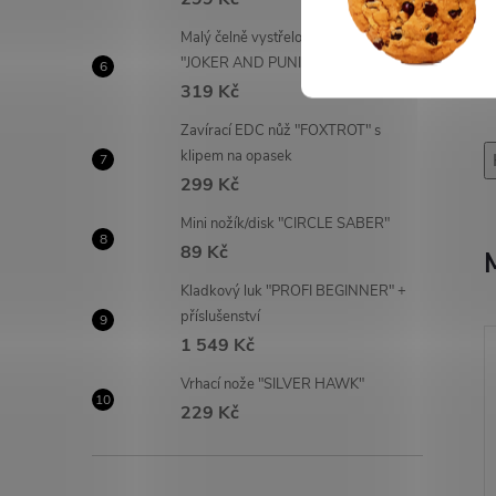
Malý čelně vystřelovací OTF nůž
"JOKER AND PUNISHER"
319 Kč
Zavírací EDC nůž "FOXTROT" s
klipem na opasek
299 Kč
Mini nožík/disk "CIRCLE SABER"
89 Kč
Kladkový luk "PROFI BEGINNER" +
příslušenství
1 549 Kč
Vrhací nože "SILVER HAWK"
229 Kč