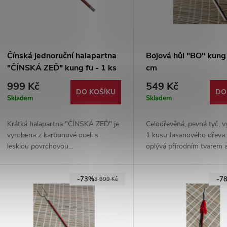
Čínská jednoruční halapartna
Bojová hůl "BO" kung
"ČÍNSKÁ ZEĎ" kung fu - 1 ks
cm
999 Kč
549 Kč
DO KOŠÍKU
DO
Skladem
Skladem
Krátká halapartna "ČÍNSKÁ ZEĎ" je
Celodřevěná, pevná tyč, 
vyrobena z karbonové oceli s
1 kusu Jasanového dřeva.
lesklou povrchovou
oplývá přírodním tvarem 
úpravou. Plnohodnotná pro tréninky
padne do ruky. Vhodná p
kung fu shaolinu či wushu sestav
prostorový trénink i konta
-73%
-7
nebo jiných bojových umění.
3 999 Kč