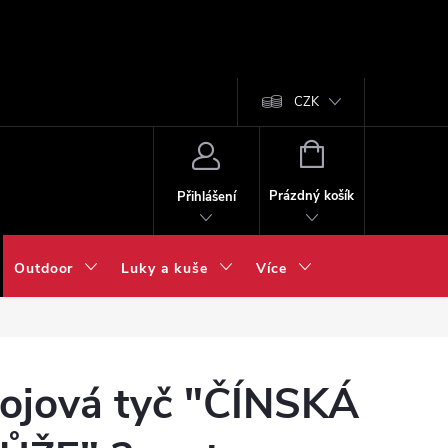
CZK
NÁKUPNÍ
KOŠÍK
Prázdný košík
Přihlášení
Outdoor
Luky a kuše
Více
ojová tyč "ČÍNSKÁ