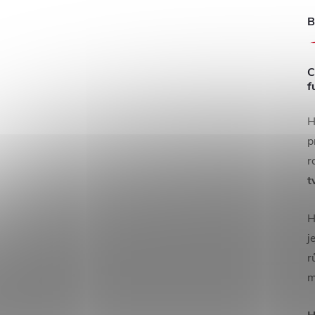
B
C
f
H
p
r
t
H
j
r
m