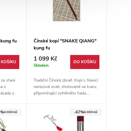
 kung fu
Čínské kopí "SNAKE QIANG"
kung fu
1 099 Kč
 KOŠÍKU
DO KOŠÍKU
Skladem
 ze staré
Tradiční Čínská zbraň. Kopí s hlavicí
na z
nerezové oceli, zhotovené ve tvaru,
násada z
připomínající zvlněného hada.
 trénink i
Vhodné pro trénink i kontaktní
šerm.
1%
-67%
4 999 Kč
6 999 Kč