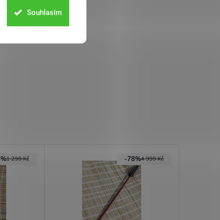
Souhlasím
8%
-78%
1 299 Kč
4 999 Kč