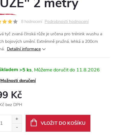
ŮŽE" 2 metry
Podrobnosti hodnocení
8 hodnocení
vá tyč zvaná čínská růže je určena pro trénink wushu a
ích bojových umění. Extrémně pružná, lehká a 200cm
há.
Detailní informace
Skladem
>5 ks
11.8.2026
Možnosti doručení
99 Kč
Kč bez DPH
ná
:
VLOŽIT DO KOŠÍKU