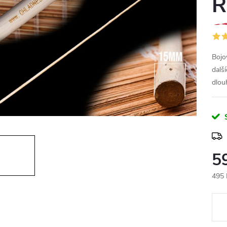
R
Bojo
dalš
dlou
5
495 
Měr
cena