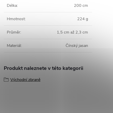
Délka
:
200 cm
Hmotnost
:
224 g
Průměr
:
1,5 cm až 2,3 cm
Materiál
:
Čínský jasan
Produkt naleznete v této kategorii
Východní zbraně