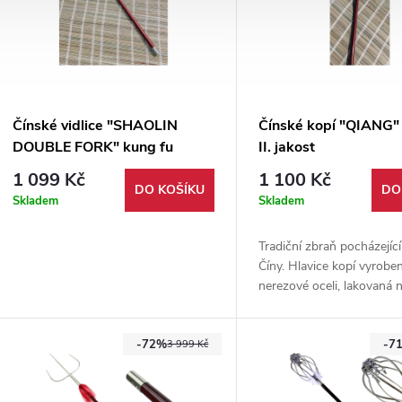
Čínské vidlice "SHAOLIN
Čínské kopí "QIANG"
DOUBLE FORK" kung fu
II. jakost
1 099 Kč
1 100 Kč
DO KOŠÍKU
DO
Skladem
Skladem
Tradiční zbraň pocházející
Číny. Hlavice kopí vyrobe
nerezové oceli, lakovaná 
pevného dřeva. Ideální pro
kontaktní šerm.
-72%
-7
3 999 Kč