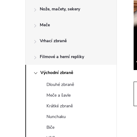
o
Nože, mačety, sekery
s
Meče
t
Vrhací zbraně
r
a
Filmové a herní repliky
n
Východní zbraně
Dlouhé zbraně
n
Meče a šavle
í
Krátké zbraně
Nunchaku
p
Biče