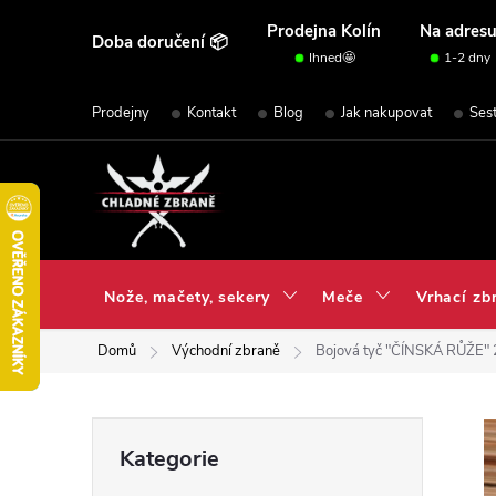
Přejít
Prodejna Kolín
Na adres
Doba doručení 📦
na
Ihned🤩
1-2 dny
obsah
Prodejny
Kontakt
Blog
Jak nakupovat
Ses
Nože, mačety, sekery
Meče
Vrhací zb
Domů
Východní zbraně
Bojová tyč "ČÍNSKÁ RŮŽE" 
P
Přeskočit
Kategorie
kategorie