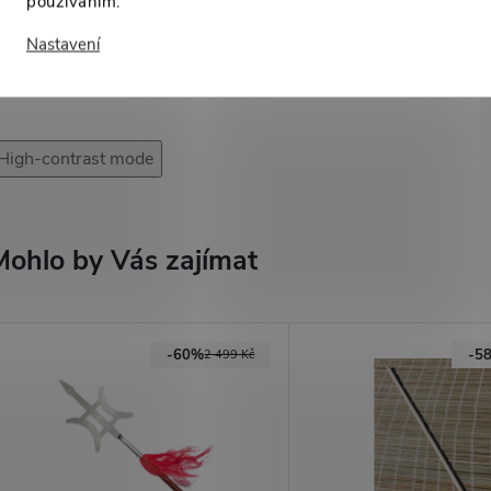
používáním.
Nastavení
High-contrast mode
Mohlo by Vás zajímat
-60%
-5
2 499 Kč