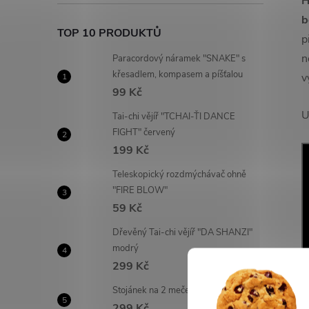
H
b
TOP 10 PRODUKTŮ
p
n
Paracordový náramek "SNAKE" s
křesadlem, kompasem a píšťalou
v
99 Kč
U
Tai-chi vějíř "TCHAI-ŤI DANCE
FIGHT" červený
199 Kč
Teleskopický rozdmýchávač ohně
"FIRE BLOW"
59 Kč
Dřevěný Tai-chi vějíř "DA SHANZI"
modrý
299 Kč
Stojánek na 2 meče "NITEN"
299 Kč