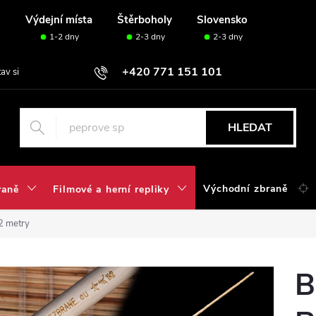
u
Výdejní místa
Štěrboholy
Slovensko
1-2 dny
2-3 dny
2-3 dny
+420 771 151 101
tav si svou sadu✅
HLEDAT
Východní zbraně
raně
Filmové a herní repliky
2 metry
B