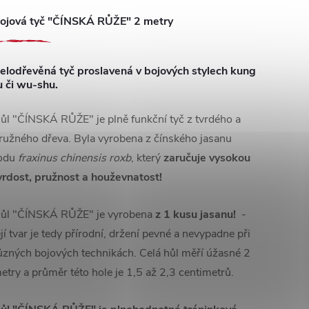
ojová tyč "ČÍNSKÁ RŮŽE" 2 metry
elodřevěná tyč proslavená v bojových stylech kung
u či wu-shu.
ůl "ČÍNSKÁ RŮŽE" je plně funkční tyč z tvrdého a
ružného dřeva. Byla vyrobena z čínského jasanu
odu
fraxinus chinensis roxb
, který
zaručuje vysokou
vrdost, pružnost a houževnatost!
ůl "ČÍNSKÁ RŮŽE" je vyrobena
z 1 kusu jasanu!
-
ejí tvar je tedy přírodní, držení pevné a nevypadne při
ůzných bojových technikách. Celá hůl měří úžasné 2
etry a průměr této hole je 1,5 až 2,3 centimetrů.