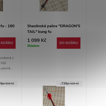
 fu - 180
Shaolinská palice "DRAGON'S
TAIL" kung fu
1 099 Kč
 KOŠÍKU
DO KOŠÍKU
Skladem
vyrobená z
 Hůl
a pevně
ro
ktní boj.
8%
-73%
4 999 Kč
3 999 Kč