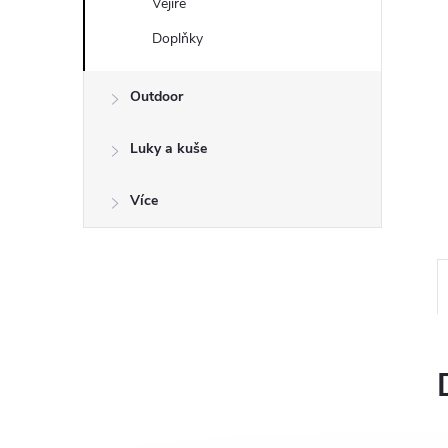
a
Vějíře
n
Doplňky
e
Outdoor
l
Luky a kuše
Více