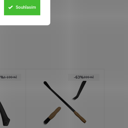
Souhlasím
3%
-63%
1 199 Kč
399 Kč