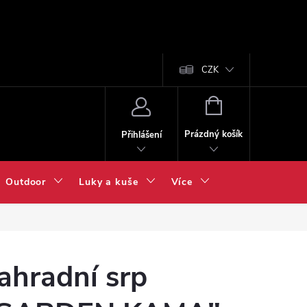
CZK
NÁKUPNÍ
KOŠÍK
Prázdný košík
Přihlášení
Outdoor
Luky a kuše
Více
ahradní srp