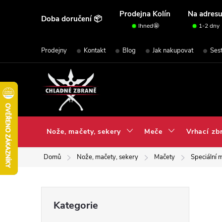
Přejít
Prodejna Kolín
Na adres
Doba doručení 📦
na
Ihned🤩
1-2 dny
obsah
Prodejny
Kontakt
Blog
Jak nakupovat
Ses
Nože, mačety, sekery
Meče
Vrhací zb
Domů
Nože, mačety, sekery
Mačety
Speciální 
P
Přeskočit
Kategorie
kategorie