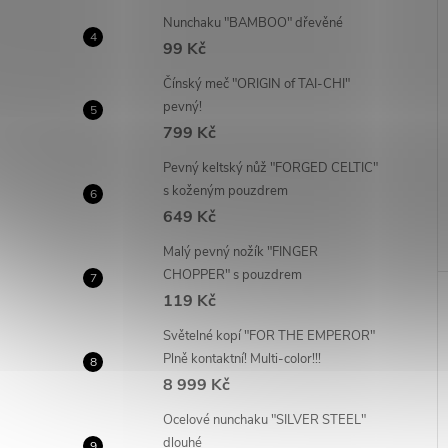
Nunchaku "BAMBOO" dřevěné
99 Kč
Čínský meč "ORIGIN of TAI-CHI"
pevný!
799 Kč
Pevný keltský nůž "FORGED CELTIC"
s koženým pouzdrem
649 Kč
Malý pevný nožík "FINGER
CHOPPER" s pouzdrem
119 Kč
Světelné kopí "FOR THE EMPEROR"
Plně kontaktní! Multi-color!!!
8 999 Kč
Ocelové nunchaku "SILVER STEEL"
dlouhé