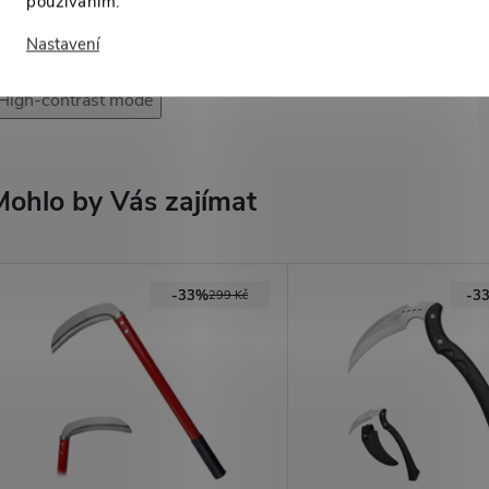
používáním.
Nastavení
High-contrast mode
Mohlo by Vás zajímat
-33%
-3
299 Kč