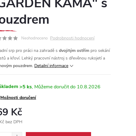
GARDEN KAMA" s
ouzdrem
Podrobnosti hodnocení
Neohodnoceno
adní srp pro práci na zahradě s
dvojitým ostřím
pro sekání
stů a křoví. Lehký pracovní nástroj s dřevěnou rukojetí a
onovým pouzdrem
.
Detailní informace
Skladem
>5 ks
10.8.2026
Možnosti doručení
69 Kč
Kč bez DPH
ná
: