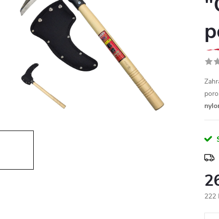
"
p
Zahr
poro
nyl
2
222 
Měr
cena