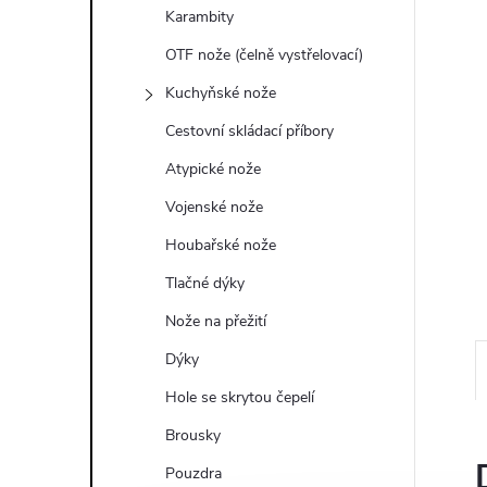
a
Karambity
n
OTF nože (čelně vystřelovací)
Kuchyňské nože
e
Cestovní skládací příbory
l
Atypické nože
Vojenské nože
Houbařské nože
Tlačné dýky
Nože na přežití
Dýky
Hole se skrytou čepelí
Brousky
Pouzdra