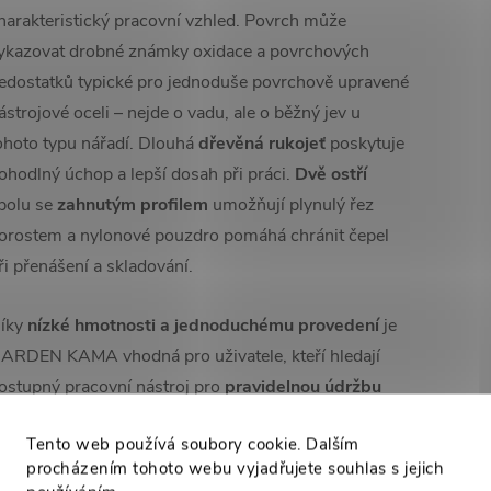
harakteristický pracovní vzhled. Povrch může
ykazovat drobné známky oxidace a povrchových
edostatků typické pro jednoduše povrchově upravené
ástrojové oceli – nejde o vadu, ale o běžný jev u
ohoto typu nářadí. Dlouhá
dřevěná rukojeť
poskytuje
ohodlný úchop a lepší dosah při práci.
Dvě ostří
polu se
zahnutým profilem
umožňují plynulý řez
orostem a nylonové pouzdro pomáhá chránit čepel
ři přenášení a skladování.
íky
nízké hmotnosti a jednoduchému provedení
je
ARDEN KAMA vhodná pro uživatele, kteří hledají
ostupný pracovní nástroj pro
pravidelnou údržbu
ahrady.
Ocení ji zejména při lehčím sekání a
Tento web používá soubory cookie. Dalším
rořezávání, kde není potřeba těžká sekera nebo
procházením tohoto webu vyjadřujete souhlas s jejich
ačeta.