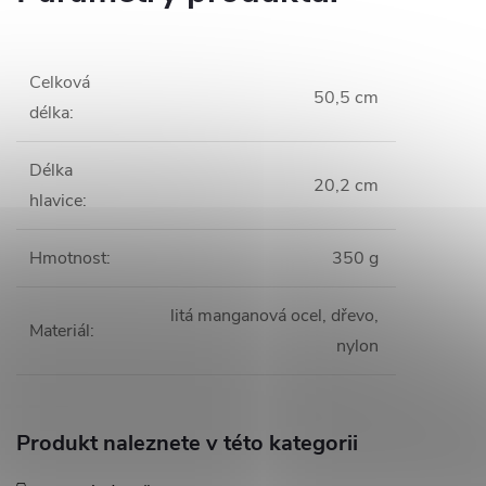
Celková
50,5 cm
délka
:
Délka
20,2 cm
hlavice
:
Hmotnost
:
350 g
litá manganová ocel, dřevo,
Materiál
:
nylon
Produkt naleznete v této kategorii