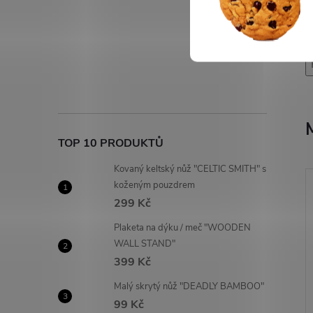
TOP 10 PRODUKTŮ
Kovaný keltský nůž "CELTIC SMITH" s
koženým pouzdrem
299 Kč
Plaketa na dýku / meč "WOODEN
WALL STAND"
399 Kč
Malý skrytý nůž "DEADLY BAMBOO"
99 Kč