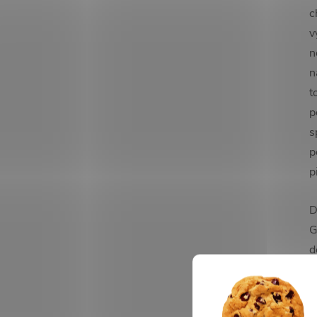
c
v
n
n
t
p
s
p
p
D
G
d
z
p
m