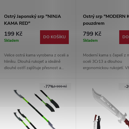
Ostrý Japonský srp "NINJA
Ostrý srp "MODERN 
KAMA RED"
pouzdrem
199 Kč
799 Kč
DO KOŠÍKU
DO
Skladem
Skladem
Velice ostrá kama vyrobena z oceli a
Moderní kama s čepelí z 
hliníku. Dlouhá rukojeť a ideálně
oceli 3Cr13 a dlouhou
dlouhé ostří zajištuje přesnost a
ergonomickou rukojetí. 
efektivní řezání Vašeho cíle. Kama je
zahradu, outdoor i sběrat
tak vhodná na trénink, či sekání.
účely. Součástí je prakti
-77%
-
Rukojeť na konci opatřena
pro čepel.
3 999 Kč
gumovým koncem pro lepší úchop.