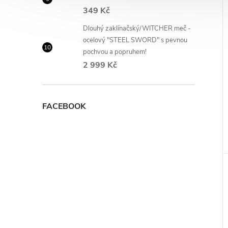
349 Kč
Dlouhý zaklínačský/WITCHER meč -
ocelový "STEEL SWORD" s pevnou
pochvou a popruhem!
2 999 Kč
FACEBOOK