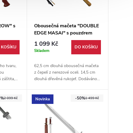
ROW" s
Obousečná mačeta "DOUBLE
EDGE MASAI" s pouzdrem
1 099 Kč
 KOŠÍKU
DO KOŠÍKU
Skladem
ho tvaru,
62,5 cm dlouhá obousečná mačeta
tou
z čepelí z nerezové oceli. 14,5 cm
 záštita,
dlouhá dřevěná rukojeť. Dodáváno s
 mačety je
nylonovým pouzdrem s možností
ro.
zavěšení na rameno.
2%
-50%
2 099 Kč
1 499 Kč
Novinka