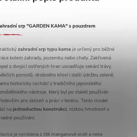
ahradní srp "GARDEN KAMA" s pouzdrem
raktický
zahradní srp typu kama
je určený pro běžné
ráce kolem zahrady, pozemku nebo chaty. Zakřivená
epel s dvojicí ostřených hran usnadňuje sekání trávy,
ěkčích porostů, drobného křoví i další údržbu zeleně.
ama historicky vychází z tradičního japonského
emědělského nástroje, který byl po staletí používán
ředevším pro sklizeň a práci v terénu. Tento model
ází na
jednoduchou konstrukci
, nízkou hmotnost a
nadné používání.
lavice je vyrobena z lité manganové oceli a nese