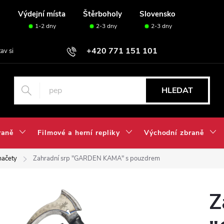
u
Výdejní místa
Štěrboholy
Slovensko
1-2 dny
2-3 dny
2-3 dny
+420 771 151 101
tav si svou sadu✅
HLEDAT
raně
Filmové a herní repliky
Východní zbraně
mačety
Zahradní srp "GARDEN KAMA" s pouzdrem
Z