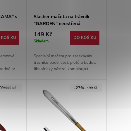
KAMA" s
Slasher mačeta na trávník
"GARDEN" neostřená
149 Kč
 KOŠÍKU
DO KOŠÍKU
Skladem
nerezové
Speciální mačeta pro zasekávání
trávníku podél cest, plotů a budov.
Vhodná pro
Jihoafrický nástroj kombinující
elské
vlastnosti srpu a kosy. Dodáváno
cké pouzdro
neostřené. Rukojeť ze smrkového
20%
-27%
dřeva.
999 Kč
1 499 Kč