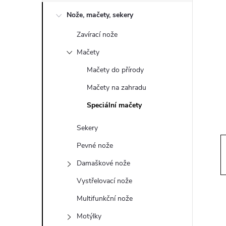
o
Nože, mačety, sekery
s
Zavírací nože
t
Mačety
r
Mačety do přírody
Mačety na zahradu
a
Speciální mačety
n
Sekery
n
Pevné nože
Damaškové nože
í
Vystřelovací nože
p
Multifunkční nože
Motýlky