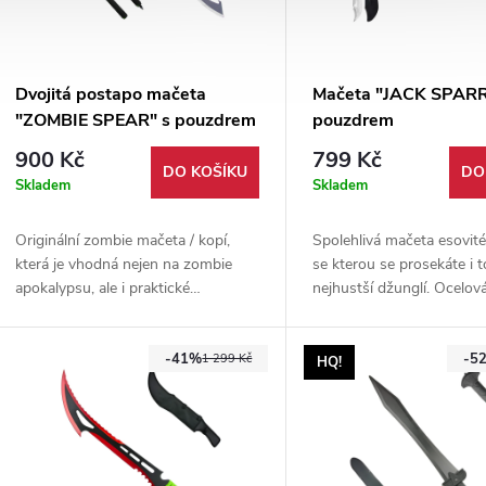
Dvojitá postapo mačeta
Mačeta "JACK SPAR
"ZOMBIE SPEAR" s pouzdrem
pouzdrem
900 Kč
799 Kč
DO KOŠÍKU
DO
Skladem
Skladem
Originální zombie mačeta / kopí,
Spolehlivá mačeta esovité
která je vhodná nejen na zombie
se kterou se prosekáte i 
apokalypsu, ale i praktické
nejhustší džunglí. Ocelová
používání. Lze používat jako 2
dřevěná rukojeť. Součástí
mačety, nebo spojenou dvousečnou
též pevné nylonové pouzd
-41%
-5
zbraň.
1 299 Kč
HQ!