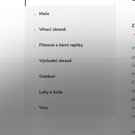
Meče
Z
Vrhací zbraně
Filmové a herní repliky
P
p
Východní zbraně
č
m
Outdoor
K
z
Luky a kuše
p
s
Více
s
H