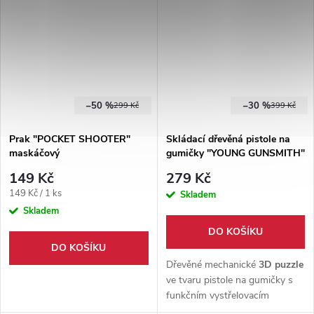
pružná guma.
–50 %
–30 %
299 Kč
399 Kč
Prak "POCKET SHOOTER"
Skládací dřevěná pistole na
maskáčový
gumičky "YOUNG GUNSMITH"
149 Kč
279 Kč
Měrná
149 Kč / 1 ks
Skladem
cena:
Skladem
DO KOŠÍKU
DO KOŠÍKU
Dřevěné mechanické
3D puzzle
ve tvaru pistole na gumičky s
funkčním vystřelovacím
mechanismem.
Sada ze dřeva