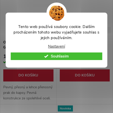
Tento web používá soubory cookie. Dalším
–43 %
–31 %
299 Kč
129 Kč
procházením tohoto webu vyjadřujete souhlas s
jejich používáním.
Ocelový prak "DAVID AND
Prak "BAMBOO STRIKE"
Nastavení
GOLIATH"
169 Kč
89 Kč
Souhlasím
Skladem
Skladem
DO KOŠÍKU
DO KOŠÍKU
Pevný, přesný a lehce přenosný
prak do kapsy. Pevná
konstrukce ze spolehlivé oceli.
Pohodlná rukojeť omotána
Novinka
nylonovou tkaninou + pevná a