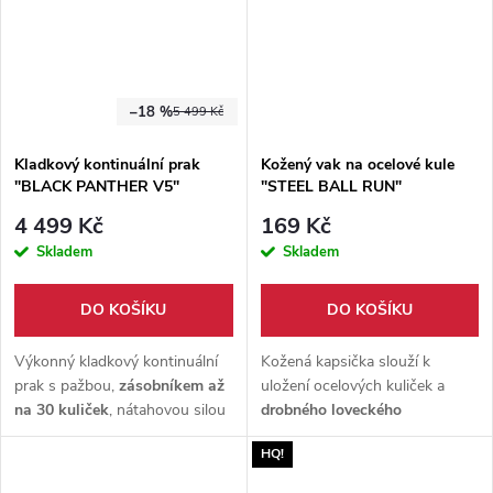
–18 %
5 499 Kč
Kladkový kontinuální prak
Kožený vak na ocelové kule
"BLACK PANTHER V5"
"STEEL BALL RUN"
4 499 Kč
169 Kč
Skladem
Skladem
DO KOŠÍKU
DO KOŠÍKU
Výkonný kladkový kontinuální
Kožená kapsička slouží k
prak s pažbou,
zásobníkem až
uložení ocelových kuliček a
na 30 kuliček
, nátahovou silou
drobného loveckého
40 lbs a 22mm lištami pro
příslušenství
. Spodní otvor
HQ!
doplňky. Vhodný
pro sportovní
umožňuje pohodlné odebírání
střelbu
na kuličky i krátké šipky.
střeliva. Poutko zajišťuje
nošení