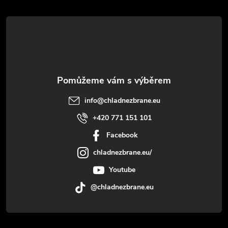
t
í
info
@
chladnezbrane.eu
+420 771 151 101
Facebook
chladnezbrane.eu/
Youtube
@chladnezbrane.eu