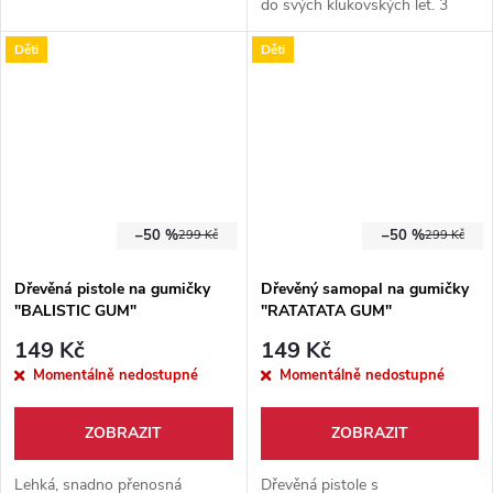
do svých klukovských let. 3
pevné gumy, propojené
Děti
Děti
koženým proužkem, do kterého
pohodlně padnou všechny
druhy střeliva, od kamenů po
ocelové kuličky. Pevná kovová
konstrukce a parakordová
omotávka, díky které Vám prak
bezpečně a pevně padne do
ruky a nevykluzuje. Opravdu
–50 %
–50 %
299 Kč
299 Kč
bytelný kousek, který Vás
zaručeně okouzlí.
Dřevěná pistole na gumičky
Dřevěný samopal na gumičky
"BALISTIC GUM"
"RATATATA GUM"
149 Kč
149 Kč
Momentálně nedostupné
Momentálně nedostupné
ZOBRAZIT
ZOBRAZIT
Lehká, snadno přenosná
Dřevěná pistole s