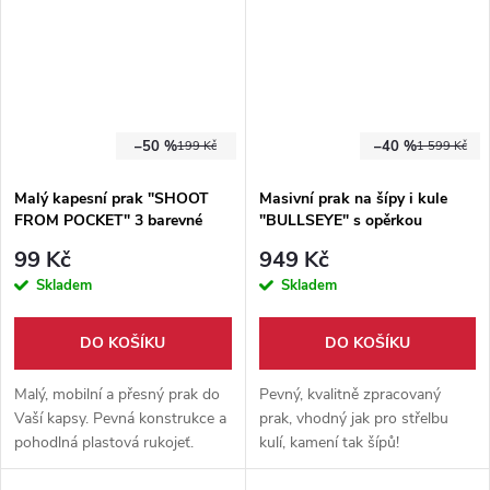
na opasku
.
–50 %
–40 %
199 Kč
1 599 Kč
Malý kapesní prak "SHOOT
Masivní prak na šípy i kule
FROM POCKET" 3 barevné
"BULLSEYE" s opěrkou
varianty
předloktí
99 Kč
949 Kč
Skladem
Skladem
DO KOŠÍKU
DO KOŠÍKU
Malý, mobilní a přesný prak do
Pevný, kvalitně zpracovaný
Vaší kapsy. Pevná konstrukce a
prak, vhodný jak pro střelbu
pohodlná plastová rukojeť.
kulí, kamení tak šípů!
Vhodné pro několik druhů