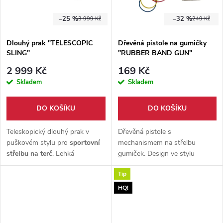
–25 %
–32 %
3 999 Kč
249 Kč
Dlouhý prak "TELESCOPIC
Dřevěná pistole na gumičky
SLING"
"RUBBER BAND GUN"
2 999 Kč
169 Kč
Skladem
Skladem
DO KOŠÍKU
DO KOŠÍKU
Teleskopický dlouhý prak v
Dřevěná pistole s
puškovém stylu pro
sportovní
mechanismem na střelbu
střelbu na terč
. Lehká
gumiček. Design ve stylu
konstrukce,
nastavitelný nátah
,
klasické ruční pistole, lze nabít
Tip
spoušťový mechanismus a lišty
více gumiček najednou a střílet
11 mm i 22 mm pro
je postupně.
HQ!
příslušenství.