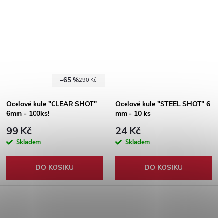
munice. 3 barevné varianty
nábojového košíku.
–65 %
290 Kč
Ocelové kule "CLEAR SHOT"
Ocelové kule "STEEL SHOT" 6
6mm - 100ks!
mm - 10 ks
99 Kč
24 Kč
Skladem
Skladem
DO KOŠÍKU
DO KOŠÍKU