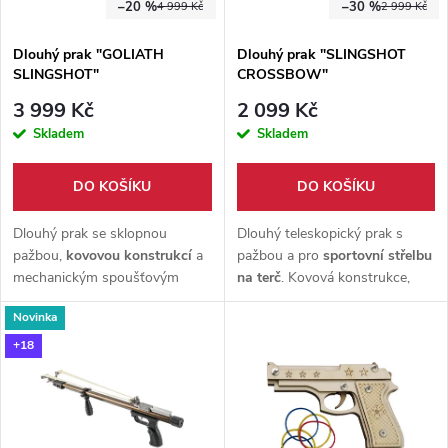
í
–20 %
–30 %
4 999 Kč
2 999 Kč
s
p
Dlouhý prak "GOLIATH
Dlouhý prak "SLINGSHOT
SLINGSHOT"
CROSSBOW"
p
r
3 999 Kč
2 099 Kč
r
Skladem
Skladem
o
o
DO KOŠÍKU
DO KOŠÍKU
d
d
Dlouhý prak se sklopnou
Dlouhý teleskopický prak s
u
pažbou,
kovovou konstrukcí
a
pažbou a pro
sportovní střelbu
mechanickým spoušťovým
na terč
. Kovová konstrukce,
u
systémem. Vhodný pro
plastová rukojeť a
délka
k
Novinka
sportovní střelbu na terč
a
nastavitelná od 88,5 do 120
k
venkovní trénink přesnosti.
cm
.
+18
t
t
ů
ů