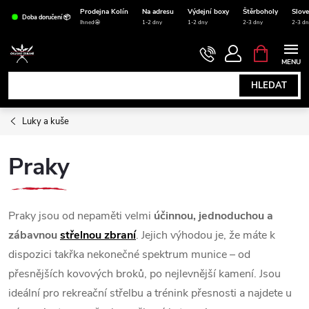
Přejít
Prodejna Kolín
Na adresu
Výdejní boxy
Štěrboholy
Slov
Doba doručení 📦
na
Ihned🤩
1-2 dny
1-2 dny
2-3 dny
2-3 dn
obsah
NÁKUPNÍ
KOŠÍK
HLEDAT
Luky a kuše
Praky
Praky jsou od nepaměti velmi
účinnou, jednoduchou a
zábavnou
střelnou zbraní
. Jejich výhodou je, že máte k
dispozici takřka nekonečné spektrum munice – od
přesnějších kovových broků, po nejlevnější kamení. Jsou
ideální pro rekreační střelbu a trénink přesnosti a najdete u