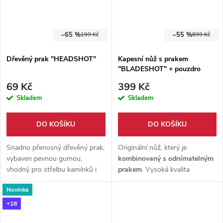
–65 %
–55 %
199 Kč
899 Kč
Dřevěný prak "HEADSHOT"
Kapesní nůž s prakem
"BLADESHOT" + pouzdro
69 Kč
399 Kč
Skladem
Skladem
DO KOŠÍKU
DO KOŠÍKU
Snadno přenosný dřevěný prak,
Originální nůž, který je
vybaven pevnou gumou,
kombinovaný s
odnímatelným
vhodný pro střelbu kamínků i
prakem
. Vysoká kvalita
kuliček.
provedení. 8,5 cm čepel z
Novinka
nerezové oceli
3cr13
. Klip na
opasek. Součástí je i pouzdro
+18
na opasek.