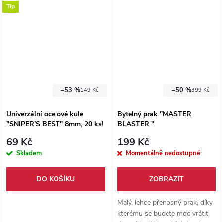
Tip
obsahuje terče, gumičky a
návod.
–53 %
–50 %
149 Kč
399 Kč
Univerzální ocelové kule
Bytelný prak "MASTER
"SNIPER'S BEST" 8mm, 20 ks!
BLASTER "
69 Kč
199 Kč
Skladem
Momentálně nedostupné
DO KOŠÍKU
ZOBRAZIT
Malý, lehce přenosný prak, díky
kterému se budete moc vrátit