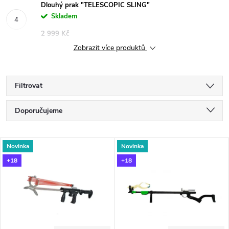
Dlouhý prak "TELESCOPIC SLING"
Skladem
2 999 Kč
Zobrazit více produktů
Filtrovat
Ř
Doporučujeme
a
Nejlevnější
V
Novinka
Novinka
Nejdražší
z
+18
+18
ý
Nejprodávanější
e
p
Abecedně
n
i