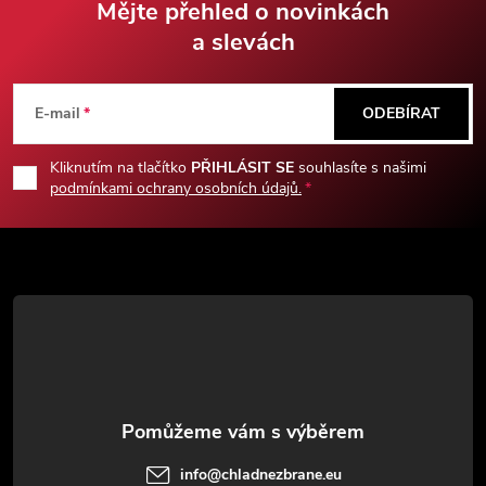
Mějte přehled o novinkách
a slevách
Z
á
E-mail
ODEBÍRAT
p
Kliknutím na tlačítko
PŘIHLÁSIT SE
souhlasíte s našimi
podmínkami ochrany osobních údajů.
a
t
í
info
@
chladnezbrane.eu