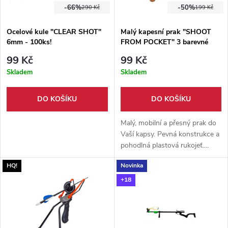
-66%
-50%
290 Kč
199 Kč
Ocelové kule "CLEAR SHOT"
Malý kapesní prak "SHOOT
6mm - 100ks!
FROM POCKET" 3 barevné
varianty
99 Kč
99 Kč
Skladem
Skladem
DO KOŠÍKU
DO KOŠÍKU
Malý, mobilní a přesný prak do
Vaší kapsy. Pevná konstrukce a
pohodlná plastová rukojeť.
Vhodné pro několik druhů
HQ!
Novinka
munice. 3 barevné varianty
nábojového košíku.
+18