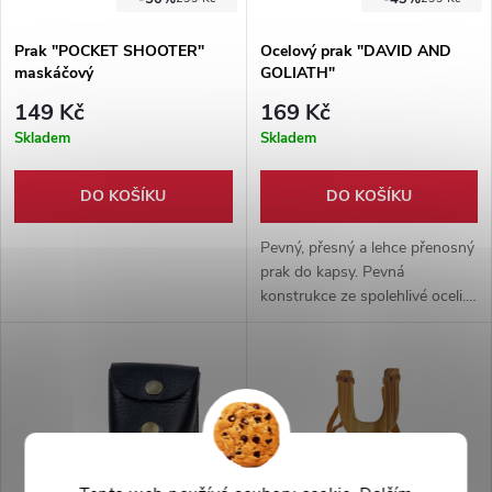
Prak "POCKET SHOOTER"
Ocelový prak "DAVID AND
maskáčový
GOLIATH"
149 Kč
169 Kč
Skladem
Skladem
DO KOŠÍKU
DO KOŠÍKU
Pevný, přesný a lehce přenosný
prak do kapsy. Pevná
konstrukce ze spolehlivé oceli.
Pohodlná rukojeť omotána
nylonovou tkaninou + pevná a
pružná guma.