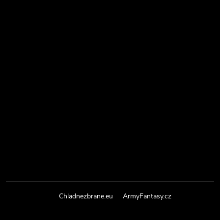
Chladnezbrane.eu
ArmyFantasy.cz