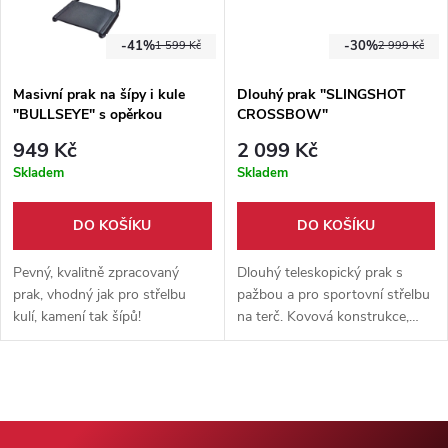
-41%
-30%
1 599 Kč
2 999 Kč
Masivní prak na šípy i kule
Dlouhý prak "SLINGSHOT
"BULLSEYE" s opěrkou
CROSSBOW"
předloktí
949 Kč
2 099 Kč
Skladem
Skladem
DO KOŠÍKU
DO KOŠÍKU
Pevný, kvalitně zpracovaný
Dlouhý teleskopický prak s
prak, vhodný jak pro střelbu
pažbou a pro sportovní střelbu
kulí, kamení tak šípů!
na terč. Kovová konstrukce,
plastová rukojeť a délka
nastavitelná od 88,5 do 120
cm.