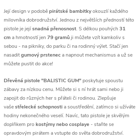
Její design v podobě
pirátské bambitky
okouzlí každého
milovníka dobrodružství. Jednou z největších předností této
pistole je její
snadná přenosnost
. S délkou pouhých
31
cm
a hmotností jen
79 gramů
ji můžete vzít kamkoliv s
sebou - na pikniky, do parku či na rodinný výlet. Stačí jen
nasadit
gumový prstenec
a napnout mechanismus a už se
můžete pustit do akce!
Dřevěná pistole "BALISTIC GUM"
poskytuje spoustu
zábavy za nízkou cenu. Můžete si s ní hrát sami nebo ji
zapojit do různých her s přáteli či rodinou. Zlepšuje
vaše
střelecké schopnosti
a soustředění, zatímco si užíváte
hodiny nekonečného veselí. Navíc, tato pistole je skvělým
doplňkem pro
kostýmy nebo cosplaye
- staňte se
opravdovým pirátem a vstupte do světa dobrodružství.