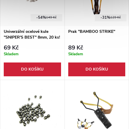
-54%
-31%
149 Kč
129 Kč
Univerzální ocelové kule
Prak "BAMBOO STRIKE"
"SNIPER'S BEST" 8mm, 20 ks!
69 Kč
89 Kč
Skladem
Skladem
DO KOŠÍKU
DO KOŠÍKU