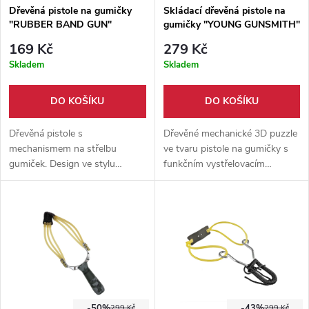
Dřevěná pistole na gumičky
Skládací dřevěná pistole na
"RUBBER BAND GUN"
gumičky "YOUNG GUNSMITH"
169 Kč
279 Kč
Skladem
Skladem
DO KOŠÍKU
DO KOŠÍKU
Dřevěná pistole s
Dřevěné mechanické 3D puzzle
mechanismem na střelbu
ve tvaru pistole na gumičky s
gumiček. Design ve stylu
funkčním vystřelovacím
klasické ruční pistole, lze nabít
mechanismem. Sada ze dřeva
více gumiček najednou a střílet
obsahuje terče, gumičky a
je postupně.
návod.
-50%
-43%
299 Kč
299 Kč