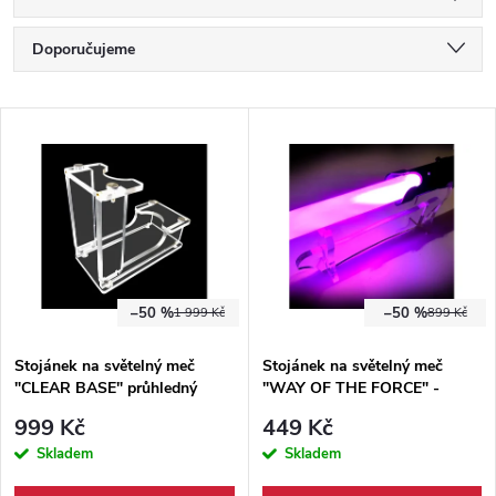
Ř
Doporučujeme
a
Nejlevnější
V
Nejdražší
z
ý
Nejprodávanější
e
p
Abecedně
n
i
í
–50 %
–50 %
1 999 Kč
899 Kč
s
p
Stojánek na světelný meč
Stojánek na světelný meč
"CLEAR BASE" průhledný
"WAY OF THE FORCE" -
p
transparentní!
r
999 Kč
449 Kč
r
Skladem
Skladem
o