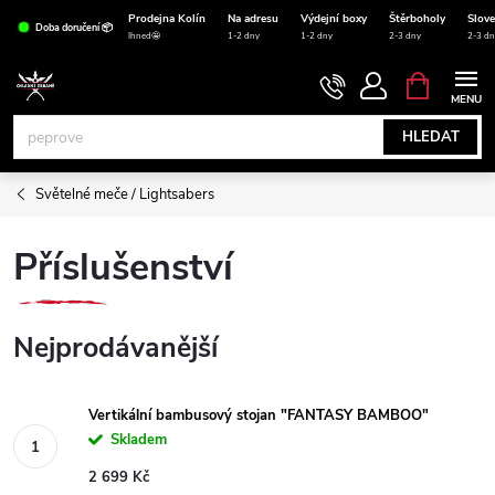
Přejít
Prodejna Kolín
Na adresu
Výdejní boxy
Štěrboholy
Slov
Doba doručení 📦
na
Ihned🤩
1-2 dny
1-2 dny
2-3 dny
2-3 dn
obsah
NÁKUPNÍ
KOŠÍK
HLEDAT
Světelné meče / Lightsabers
Příslušenství
Nejprodávanější
Vertikální bambusový stojan "FANTASY BAMBOO"
Skladem
2 699 Kč