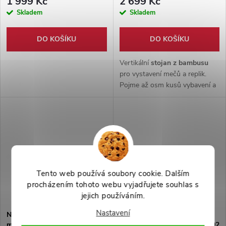
1 999 Kč
2 699 Kč
Skladem
Skladem
DO KOŠÍKU
DO KOŠÍKU
Vertikální
stojan z bambusu
pro vystavení mečů a replik.
Pojme až osm kusů vybavení a
nabízí
nastavitelnou výšku
úchytů
. Součástí balení jsou
spojovací vruty.
Tento web používá soubory cookie. Dalším
procházením tohoto webu vyjadřujete souhlas s
jejich používáním.
Nastavení
Náhradní tubus světelného
Náhradní tubus světelného
meče "SABER BLADE" dutý
meče "SABER BLADE" plný 92