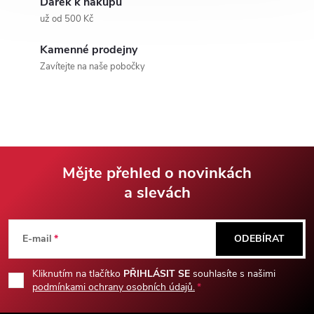
Dárek k nákupu
a
už od 500 Kč
c
Kamenné prodejny
Zavítejte na naše pobočky
í
p
r
v
Mějte přehled o novinkách
k
a slevách
Z
y
á
E-mail
ODEBÍRAT
v
p
ý
Kliknutím na tlačítko
PŘIHLÁSIT SE
souhlasíte s našimi
podmínkami ochrany osobních údajů.
p
a