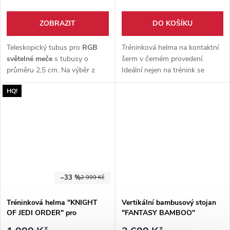
ZOBRAZIT
DO KOŠÍKU
Teleskopický tubus pro
RGB
Tréninková helma na kontaktní
světelné meče
s tubusy o
šerm v černém provedení.
průměru 2,5 cm. Na výběr z
Ideální nejen na trénink se
modré či červené barvy, vhodné
světelným mečem ale i jinými
HQ!
na
lehký kontaktní šerm
.
kontaktními zbraněmi.
–33 %
2 999 Kč
Tréninková helma "KNIGHT
Vertikální bambusový stojan
OF JEDI ORDER" pro
"FANTASY BAMBOO"
kontaktní šerm - Bílá