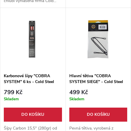
chlubí vyhlášená firma Cold
Steel. Tětiva je plně kompatibilní
s kuší Cheap Shot 130,
rychlonabíjecí kuší Cobra a kuší
Cobra System R9.
Karbonové šípy "COBRA
Hlavní tětiva "COBRA
SYSTEM" 6 ks - Cold Steel
SYSTEM SIEGE" - Cold Steel
799 Kč
499 Kč
Skladem
Skladem
DO KOŠÍKU
DO KOŠÍKU
Šípy Carbon 15,5" (280gr) od
Pevná tětiva, vyrobená z