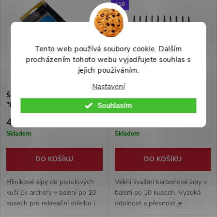
balení.
+18
Tento web používá soubory cookie. Dalším
procházením tohoto webu vyjadřujete souhlas s
jejich používáním.
Nastavení
Šípy do pistolové kuše
Karbonové šípy "COBRA
"PISTOL CROSSBOW BOLT"
ADDER" 10 ks - ColdSteel
Souhlasím
balení 10ks
499 Kč
799 Kč
Skladem
Skladem
DO KOŠÍKU
DO KOŠÍKU
Hliníkové šípy do pistolových
Velmi kvalitní karbonové šípy v
kuší Ek archery v balení po 10
balení po 10 kusech. Vysoká
kusech pro rekreační střelbu i
odolnost a přesnost je
trénink. Praktická zásoba střel
zaručena!