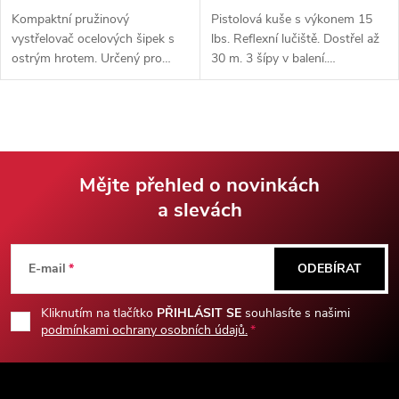
Kompaktní pružinový
Pistolová kuše s výkonem 15
vystřelovač ocelových šipek s
lbs. Reflexní lučiště. Dostřel až
ostrým hrotem. Určený pro
30 m. 3 šípy v balení.
bezpečnou střelbu na krátkou
Nastavitelná mířidla. RIS lišty
vzdálenost do kartonu.
pro příslušenství.
Součástí balení je 10 šipek a
nylonové pouzdro.
Mějte přehled o novinkách
a slevách
Z
á
E-mail
ODEBÍRAT
p
Kliknutím na tlačítko
PŘIHLÁSIT SE
souhlasíte s našimi
podmínkami ochrany osobních údajů.
a