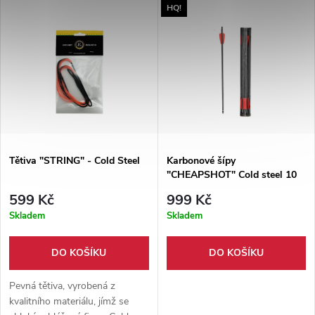
HQ!
pro přesnou a stabilní střelbu
Tětiva "STRING" - Cold Steel
Karbonové šípy
"CHEAPSHOT" Cold steel 10
Kusů!
599 Kč
999 Kč
Skladem
Skladem
DO KOŠÍKU
DO KOŠÍKU
Pevná tětiva, vyrobená z
kvalitního materiálu, jímž se