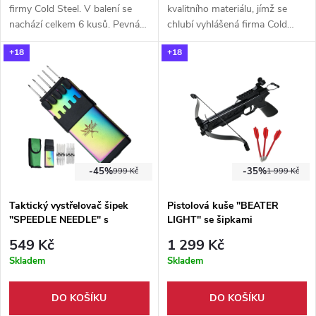
firmy Cold Steel. V balení se
kvalitního materiálu, jímž se
nachází celkem 6 kusů. Pevná
chlubí vyhlášená firma Cold
konstrukce a pevnost,
Steel. Tětiva je plně kompatibilní
+18
+18
zakončeno 3mi směrovkami.
s kuší Cobra system Siege.
-45%
-35%
999 Kč
1 999 Kč
Taktický vystřelovač šipek
Pistolová kuše "BEATER
"SPEEDLE NEEDLE" s
LIGHT" se šipkami
pouzdrem
549 Kč
1 299 Kč
Skladem
Skladem
DO KOŠÍKU
DO KOŠÍKU