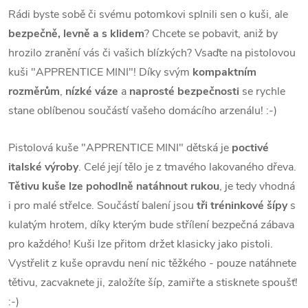
Rádi byste sobě či svému potomkovi splnili sen o kuši, ale
bezpečně, levně a s klidem
? Chcete se pobavit, aniž by
hrozilo zranění vás či vašich blízkých? Vsaďte na pistolovou
kuši "APPRENTICE MINI"! Díky svým
kompaktním
rozměrům
,
nízké váze
a
naprosté bezpečnosti
se rychle
stane oblíbenou součástí vašeho domácího arzenálu! :-)
Pistolová kuše "APPRENTICE MINI" dětská je
poctivé
italské výroby
. Celé její tělo je z tmavého lakovaného dřeva.
Tětivu kuše lze pohodlně natáhnout rukou
, je tedy vhodná
i pro malé střelce. Součástí balení jsou
tři tréninkové šípy
s
kulatým hrotem, díky kterým bude střílení bezpečná zábava
pro každého! Kuši lze přitom držet klasicky jako pistoli.
Vystřelit z kuše opravdu není nic těžkého - pouze natáhnete
tětivu, zacvaknete ji, založíte šíp, zamiřte a stisknete spoušť!
:-)