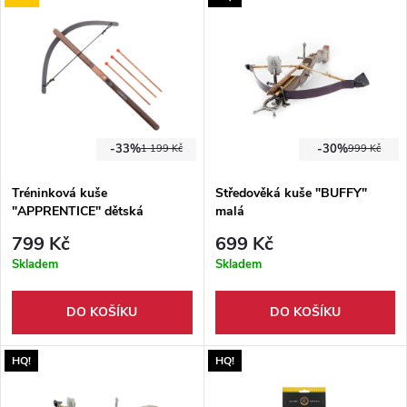
-33%
-30%
1 199 Kč
999 Kč
Tréninková kuše
Středověká kuše "BUFFY"
"APPRENTICE" dětská
malá
799 Kč
699 Kč
Skladem
Skladem
DO KOŠÍKU
DO KOŠÍKU
HQ!
HQ!