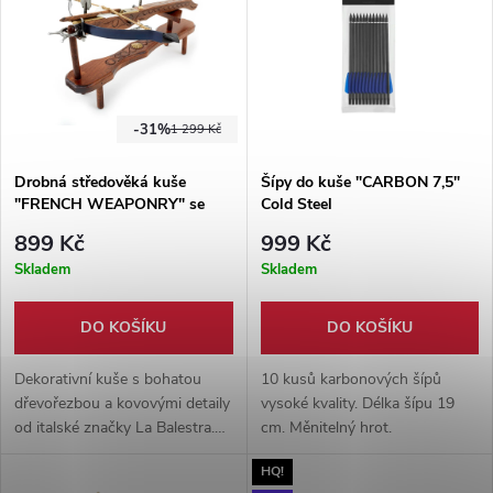
-31%
1 299 Kč
Drobná středověká kuše
Šípy do kuše "CARBON 7,5"
"FRENCH WEAPONRY" se
Cold Steel
stojánkem
899 Kč
999 Kč
Skladem
Skladem
DO KOŠÍKU
DO KOŠÍKU
Dekorativní kuše s bohatou
10 kusů karbonových šípů
dřevořezbou a kovovými detaily
vysoké kvality. Délka šípu 19
od italské značky La Balestra.
cm. Měnitelný hrot.
Vyrobeno z dobových
HQ!
materiálů. Stojánek součástí