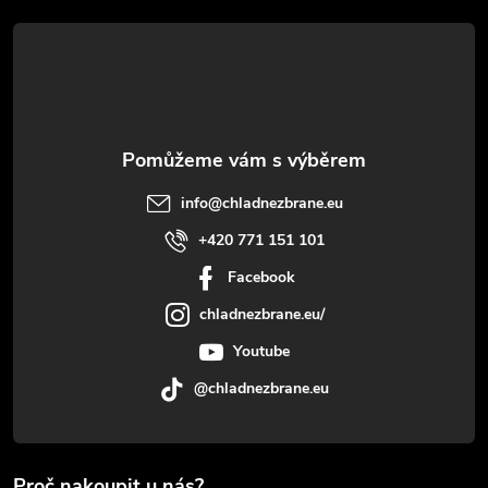
t
í
info
@
chladnezbrane.eu
+420 771 151 101
Facebook
chladnezbrane.eu/
Youtube
@chladnezbrane.eu
Proč nakoupit u nás?