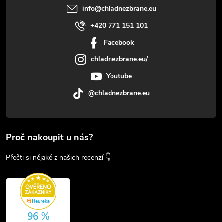
info
@
chladnezbrane.eu
+420 771 151 101
Facebook
chladnezbrane.eu/
Youtube
@chladnezbrane.eu
Proč nakoupit u nás?
Přečti si nějaké z našich recenzí 👇