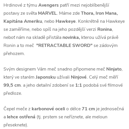
Hrdinové z týmu
Avengers
patří mezi nejoblíbenější
postavy ze světa
MARVEL
. Máme zde
Thora, Iron Mana,
Kapitána Ameriku
, nebo
Hawkeye
. Konkrétně na Hawkeye
se zaměříme, nebo spíš na jeho pozdější verzi
Ronina
,
neboť nám na skladě přistála
novinka,
kterou užívá právě
Ronin a to meč
"RETRACTABLE SWORD"
se zádovým
přehozem.
Svým designem Vám meč snadno připomene meč
Ninjato
,
který ve starém
Japonsku
užívali
Ninjové
. Celý meč měří
99,5 cm
. a jeho detailní zdobení se
1:1
podobá své filmové
předloze.
Čepel meče z
karbonové oceli
o délce
71 cm
je jednosečná
a
lehce ostřená
(tj. prstem se neříznete, ale meloun
přeseknete).