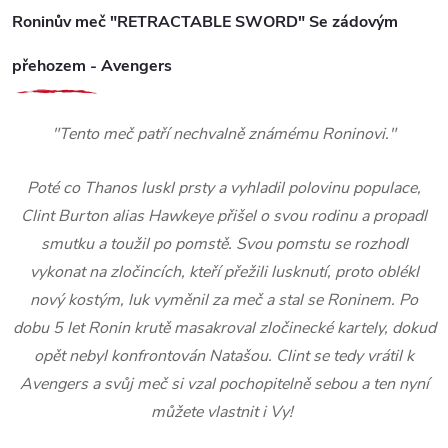
Roninův meč "RETRACTABLE SWORD" Se zádovým
přehozem - Avengers
"Tento meč patří nechvalně známému Roninovi."
Poté co Thanos luskl prsty a vyhladil polovinu populace,
Clint Burton alias Hawkeye přišel o svou rodinu a propadl
smutku a toužil po pomstě. Svou pomstu se rozhodl
vykonat na zločincích, kteří přežili lusknutí, proto oblékl
nový kostým, luk vyměnil za meč a stal se Roninem. Po
dobu 5 let Ronin krutě masakroval zločinecké kartely, dokud
opět nebyl konfrontován Natašou. Clint se tedy vrátil k
Avengers a svůj meč si vzal pochopitelně sebou a ten nyní
můžete vlastnit i Vy!