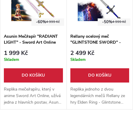
-60%
-50%
4 999 Kč
4 999 Kč
Asunin Meč/rapír "RADIANT
Rellany ocelový meč
LIGHT" - Sword Art Online
"GLINTSTONE SWORD" -
Elden Ring
1 999 Kč
2 499 Kč
Skladem
Skladem
DO KOŠÍKU
DO KOŠÍKU
Replika meče/rapíru, který v
Replika jednoho z dvou
anime Sword Art Online, užívá
legendárních mečů Rellany ze
jedna z hlavních postav, Asuna.
hry Elden Ring - Glintstone
Meč je vyroben z nerezové oceli
Sword. Ocelová čepel, rukojeť a
N420. Součástí balení je i pevná
modré prvky jsou z hliníkové
pochva.
slitiny. Dekorativní meč o
celkové délce 107 cm,.