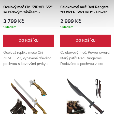
Ocelový meč Ciri "ZIRAEL V2"
Celokovový meč Red Rangera
se zádovým závěsem -
"POWER SWORD" - Power
Zaklínač / The Witcher 4
Rangers
3 799 Kč
2 999 Kč
Skladem
Skladem
DO KOŠÍKU
DO KOŠÍKU
Ocelová replika meče Ciri –
Celokovový meč, Power sword,
ZIRAEL V2, vybavená dřevěnou
který patřil Red Rangerovi.
pochvou s kovovými prvky a
Dodáváno s pochvou z eko-
plnohodnotným zádovým
kůže s popruhem na záda.
závěsem inspirovaným světem
Čepel je tupá a vyrobena z
Zaklínače.
nerezové oceli.