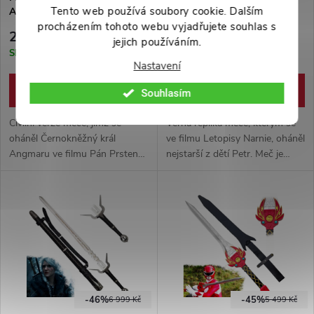
Tento web používá soubory cookie. Dalším
Angmaru "WITCH-KING´S
SWORD" - Letopisy Narnie
SWORD" ocelový
procházením tohoto webu vyjadřujete souhlas s
2 099 Kč
3 999 Kč
jejich používáním.
Skladem
Skladem
Nastavení
DO KOŠÍKU
DO KOŠÍKU
Souhlasím
Civilní verze meče, jímž se
Věrná replika meče, kterým se
oháněl Černokněžný král
ve filmu Letopisy Narnie, oháněl
Angmaru ve filmu Pán Prstenů.
nejstarší z dětí Petr. Meč je
Zhotoveno z nerezové oceli
vyroben z nerezové oceli N420.
N420. Propracované detaily,
Pevná pochva součástí balení.
vhodné na výstavu ale i k
cosplayi.
-46%
-45%
6 999 Kč
5 499 Kč