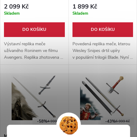
závěsem!
2 099 Kč
1 899 Kč
Skladem
Skladem
DO KOŠÍKU
DO KOŠÍKU
Výstavní replika meče
Povedená replika meče, kterou
užívaného Roninem ve filmu
Wesley Snipes drtil upíry
Avengers. Replika zhotovena z
v populární trilogii Blade. Nyní i
karbonové oceli, 1:1 s filmovou
s funkčním takticky
předlohou. Součástí balení je i
nastavovatelným závěsem na
pevný stojánek.
záda!
-58%
-43%
4 999 Kč
6 999 Kč
Meč černokněžného krále
Meč krále Petra "PETER'S