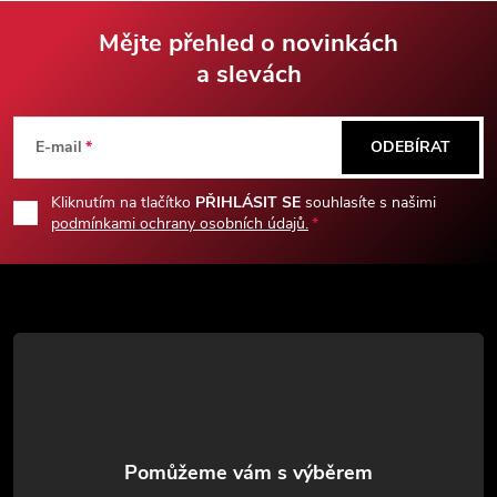
dekorační plaketa součástí
balení.
Mějte přehled o novinkách
a slevách
Z
á
E-mail
ODEBÍRAT
p
Kliknutím na tlačítko
PŘIHLÁSIT SE
souhlasíte s našimi
podmínkami ochrany osobních údajů.
a
t
í