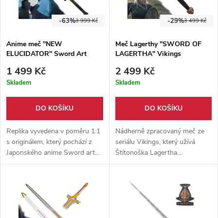
-63%
-29%
3 999 Kč
3 499 Kč
Anime meč "NEW
Meč Lagerthy "SWORD OF
ELUCIDATOR" Sword Art
LAGERTHA" Vikings
Online
1 499 Kč
2 499 Kč
Skladem
Skladem
DO KOŠÍKU
DO KOŠÍKU
Replika vyvedena v poměru 1:1
Nádherně zpracovaný meč ze
s originálem, který pochází z
seriálu Vikings, který užívá
Japonského anime Sword art
Štítonoška Lagertha.
Online. Vyrobeno z kvalitní
Propracované detaily, vyrobeno
nerezové oceli. Vhodné jako
z nerezové oceli N420. Součástí
doplněk ke cosplayi.
dřevěná plaketa.