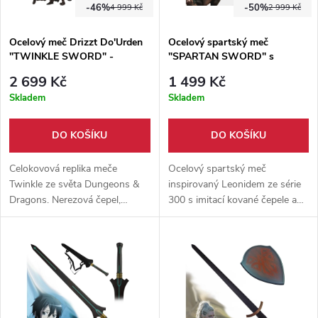
-46%
-50%
4 999 Kč
2 999 Kč
Ocelový meč Drizzt Do'Urden
Ocelový spartský meč
"TWINKLE SWORD" -
"SPARTAN SWORD" s
Dungeons & Dragons
pouzdrem
2 699 Kč
1 499 Kč
Skladem
Skladem
DO KOŠÍKU
DO KOŠÍKU
Celokovová replika meče
Ocelový spartský meč
Twinkle ze světa Dungeons &
inspirovaný Leonidem ze série
Dragons. Nerezová čepel,
300 s imitací kované čepele a
zdobená rukojeť a dřevěná
pouzdrem. Filmová zbraň pro
pochva potažená eko-kůží.
sběratele a fanoušky antické
Ideální pro cosplay i výstavní
tematiky.
účely.