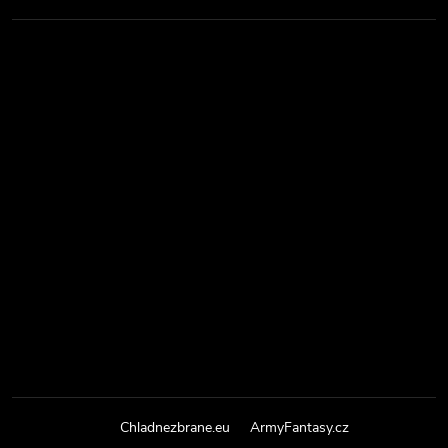
Chladnezbrane.eu
ArmyFantasy.cz