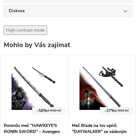
Diskuse
High-contrast mode
Mohlo by Vás zajímat
-58%
-37%
4 999 Kč
2 999 Kč
Roninův meč "HAWKEYE'S
Meč Blade na lov upírů
RONIN SWORD" - Avengers
"DAYWALKER" se zádovým