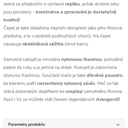
Jedná se především o výstavní
repliku
, avšak drobné seky
jsou povoleny -
konstrukce a zpracování je dostatečně
kvalitní!
Čepel je také obdařena stejným designem jako jeho filmová
předloha, a to v podobě podlouhlých otvorů. Na čepel
navazuje
obdélníková záštita
černé barvy.
Samotná rukojeť je omotána
nylonovou tkaninou
, pohodlně
padne do ruky a je jemná na dotek. Rukojeť je zakončena
stylovou Kashirou. Součástí meče je také
dřevěné pouzdro
,
ke kterému patří
nastavitelný nylonový závěs
. Meč se tak
stává dokonalým doplňkem ke
cosplayi
samotného Ronina.
Nyní i Vy se můžete stát členem legendárních
Avengers!!!
Parametry produktu