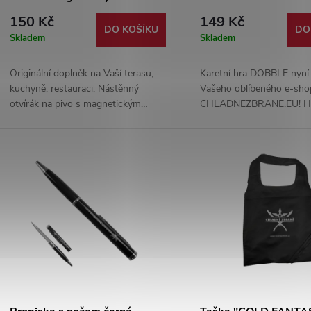
150 Kč
149 Kč
DO KOŠÍKU
DO
Skladem
Skladem
Originální doplněk na Vaší terasu,
Karetní hra DOBBLE nyní 
kuchyně, restauraci. Nástěnný
Vašeho oblíbeného e-sh
otvírák na pivo s magnetickým
CHLADNEZBRANE.EU! Hl
chytačem zátek. Dodáváno s
stejné obrázky a tématick
příslušenstvím pro uchycení.
našich nejprodávanějších