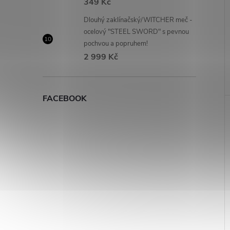
349 Kč
Dlouhý zaklínačský/WITCHER meč -
ocelový "STEEL SWORD" s pevnou
pochvou a popruhem!
2 999 Kč
FACEBOOK