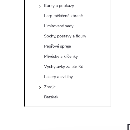
a
Kurzy a poukazy
n
Larp měkčené zbraně
e
Limitované sady
Sochy, postavy a figury
l
Pepřové spreje
Přívěsky a klíčenky
Vychytávky za pár Kč
Lasery a svítilny
Zbroje
Bazárek