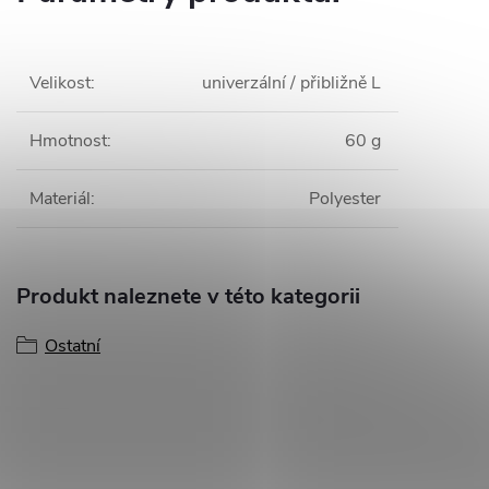
Velikost
:
univerzální / přibližně L
Hmotnost
:
60 g
Materiál
:
Polyester
Produkt naleznete v této kategorii
Ostatní