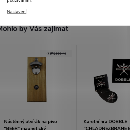
používáním.
High-contrast mode
Nastavení
Mohlo by Vás zajímat
-79%
699 Kč
Nástěnný otvírák na pivo
Karetní hra DOBBLE
"BEER" magnetický
"CHLADNEZBRANE E