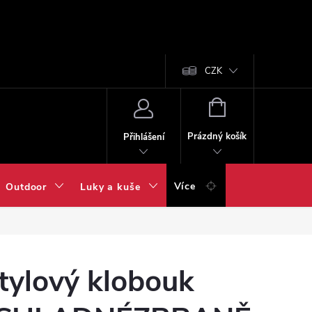
CZK
NÁKUPNÍ
KOŠÍK
Prázdný košík
Přihlášení
Více
Outdoor
Luky a kuše
tylový klobouk