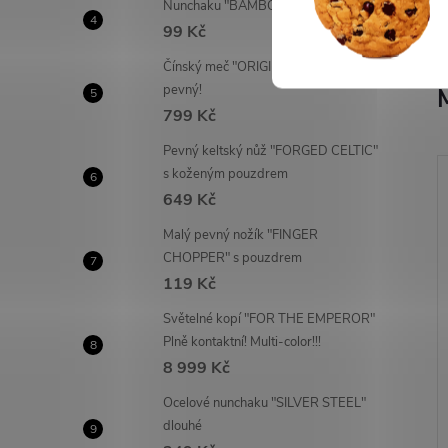
Nunchaku "BAMBOO" dřevěné
99 Kč
Čínský meč "ORIGIN of TAI-CHI"
pevný!
799 Kč
Pevný keltský nůž "FORGED CELTIC"
s koženým pouzdrem
649 Kč
Malý pevný nožík "FINGER
CHOPPER" s pouzdrem
119 Kč
Světelné kopí "FOR THE EMPEROR"
Plně kontaktní! Multi-color!!!
8 999 Kč
Ocelové nunchaku "SILVER STEEL"
dlouhé