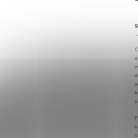
S
Č
a
v
d
j
k
z
P
n
u