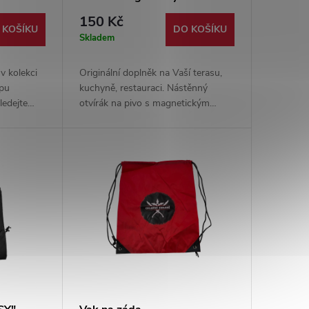
150 Kč
 KOŠÍKU
DO KOŠÍKU
Skladem
v kolekci
Originální doplněk na Vaší terasu,
opu
kuchyně, restauraci. Nástěnný
edejte
otvírák na pivo s magnetickým
á loga
chytačem zátek. Dodáváno s
 produktů.
příslušenstvím pro uchycení.