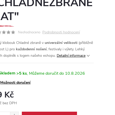
CHLADNÉZBRANĚ
AT"
Podrobnosti hodnocení
Neohodnoceno
ý klobouk Chladné zbraně v
univerzální velikosti
(přibližně
kost L) pro
každodenní nošení
, festivaly i výlety. Lehký
h doplněk s logem našeho eshopu.
Detailní informace
Skladem
>5 ks
10.8.2026
Možnosti doručení
9 Kč
č bez DPH
ná
: