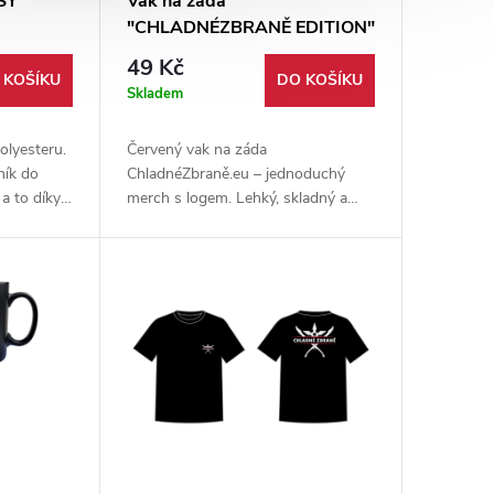
SY"
Vak na záda
"CHLADNÉZBRANĚ EDITION"
49 Kč
 KOŠÍKU
DO KOŠÍKU
Skladem
olyesteru.
Červený vak na záda
ík do
ChladnéZbraně.eu – jednoduchý
a to díky
merch s logem. Lehký, skladný a
ideální na drobnosti pro běžné
použití.