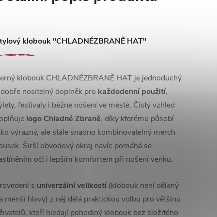
tylový klobouk "CHLADNÉZBRANĚ HAT"
erný klobouk CHLADNÉZBRANĚ HAT je jednoduchý
 dobře nositelný doplněk pro
každodenní použití
,
ýlety, festivaly i běžné nošení ve městě. Čistý vzhled
oplňuje
logo Chladné Zbraně
, díky kterému působí
ako výrazný, ale stále snadno kombinovatelný merch
ousek. Širší obvodový okraj navíc pomáhá se
astíněním očí i lepším komfortem při nošení venku.
rovedení s
univerzální velikostí
(klobouk není dělaný
a menší hlavy) z něj dělá praktickou volbu pro většinu
živatelů, kteří hledají pohodlný klobouk bez složitého