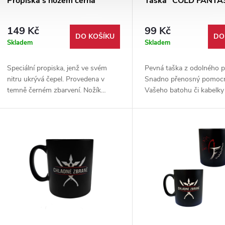
Propiska s nožem černá
Taška "COLD FANTA
149 Kč
99 Kč
DO KOŠÍKU
DO
Skladem
Skladem
Speciální propiska, jenž ve svém
Pevná taška z odolného p
nitru ukrývá čepel. Provedena v
Snadno přenosný pomocn
temně černém zbarvení. Nožík
Vašeho batohu či kabelky 
ukrytý uvnitř je vyrobený z pevné
stahovacímu sáčku.
karbonové oceli.