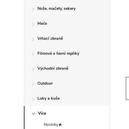
o
Nože, mačety, sekery
s
Meče
t
Vrhací zbraně
r
a
Filmové a herní repliky
n
Východní zbraně
n
Outdoor
í
Luky a kuše
p
Více
Novinky🔥