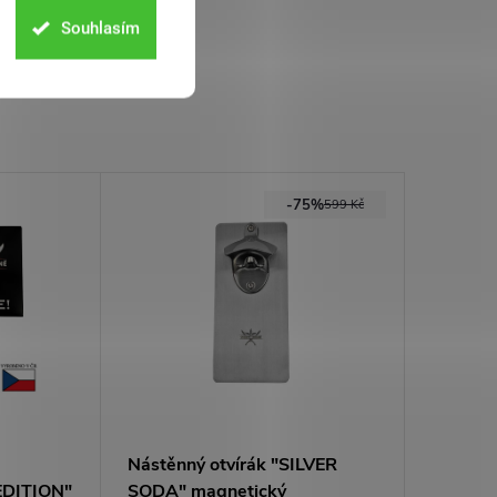
Souhlasím
-75%
599 Kč
Nástěnný otvírák "SILVER
DITION"
SODA" magnetický