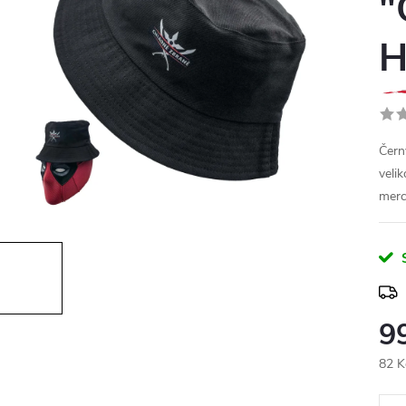
"
H
Čern
veli
merc
9
82 K
Měr
cena