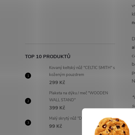
v
k
n
D
a
c
TOP 10 PRODUKTŮ
b
Kovaný keltský nůž "CELTIC SMITH" s
p
koženým pouzdrem
N
299 Kč
Plaketa na dýku / meč "WOODEN
*
WALL STAND"
s
399 Kč
Malý skrytý nůž "DEADLY BAMBOO"
99 Kč