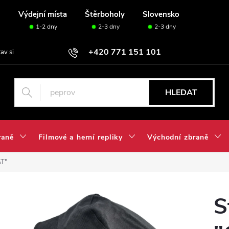
u
Výdejní místa
Štěrboholy
Slovensko
1-2 dny
2-3 dny
2-3 dny
+420 771 151 101
tav si svou sadu✅
HLEDAT
raně
Filmové a herní repliky
Východní zbraně
T"
S