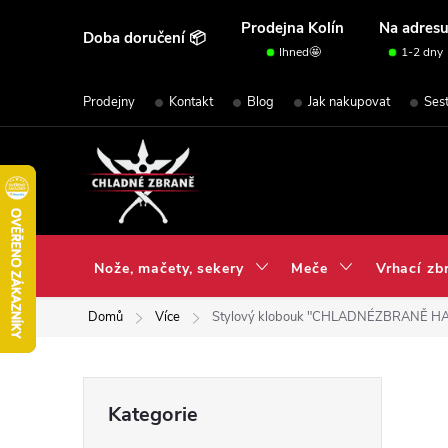
Přejít
Prodejna Kolín
Na adres
Doba doručení 📦
na
Ihned🤩
1-2 dny
obsah
Prodejny
Kontakt
Blog
Jak nakupovat
Ses
Nože, mačety, sekery
Meče
Vrhací zb
Domů
Více
Stylový klobouk "CHLADNÉZBRANĚ HA
P
Přeskočit
Kategorie
kategorie