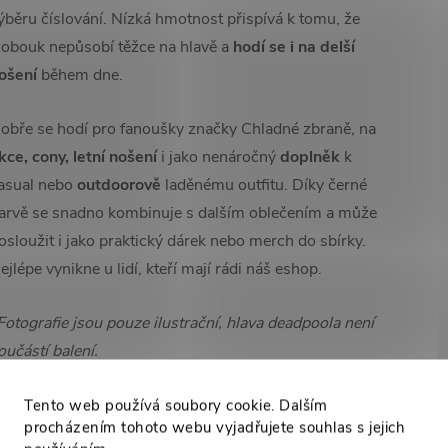
ýběru číslování. Nízká hmotnost přispívá k tomu, že
lobouk nepůsobí těžce na hlavě a
hodí se i na delší
ošení
během dne.
obře se hodí pro fanoušky značky Chladné zbraně, na
kce, cony,
letní nošení
i jako nenáročný
doplněk
k
asual nebo
outdoorově
laděnému outfitu. Díky černé
arvě se snadno kombinuje s dalším oblečením a může
osloužit i jako praktický dárek nebo merch do sbírky.
ejlépe vynikne u lidí, kteří mají rádi náš eshop.
Fotografie jsou pouze ilustrační, hlava deadpoola není
oučástí balení.
Tento web používá soubory cookie. Dalším
procházením tohoto webu vyjadřujete souhlas s jejich