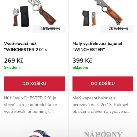
-46%
-20%
499 Kč
499 Kč
Vystřelovací nůž
Malý vystřelovací bajonet
"WINCHESTER 2.0" s
"WINCHESTER"
baterkou
269 Kč
399 Kč
Skladem
Skladem
DO KOŠÍKU
DO KOŠÍKU
Nůž "WINCHESTER 2.0" je
Malý kapesní bajonet z
stejně jako jeho předchůdce
nerezové oceli 2cr13. Rukojeť
vystřelovák, připomínající
obložena dřevem a vybavena
legendární pušku Winchester.
spolehlivou pojistkou a
Nůž disponuje očkem pro prst,
vystřelovacím mechanismem.
které poskytuje pevnější úchop.
Pouzdro součástí balení.