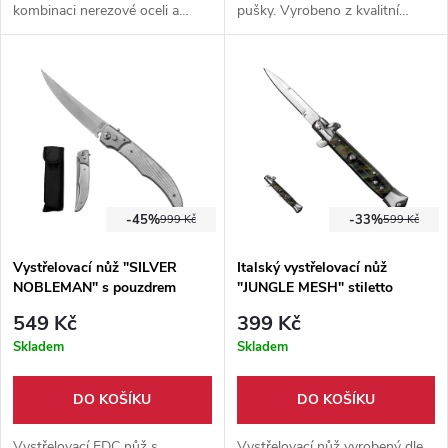
kombinaci nerezové oceli a
pušky. Vyrobeno z kvalitní
dřeva černé barvy. Nůž oplývá
nerezové oceli.
okouzlujícím designem v
Jamajských barvách.
-45%
-33%
999 Kč
599 Kč
Vystřelovací nůž "SILVER
Italský vystřelovací nůž
NOBLEMAN" s pouzdrem
"JUNGLE MESH" stiletto
549 Kč
399 Kč
Skladem
Skladem
DO KOŠÍKU
DO KOŠÍKU
Vystřelovací EDC nůž s
Vystřelovací nůž vyrobený dle