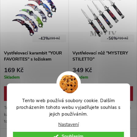
Na straně nože se nachází klip
pro nošení v kapse. Třešničkou
na dortu této verze je malá, na
své rozměry přesto silná
baterka.
-43%
-56%
299 Kč
799 Kč
Vystřelovací karambit "YOUR
Vystřelovací nůž "MYSTERY
FAVORITES" s ložiskem
STILETTO"
169 Kč
349 Kč
Skladem
Skladem
DETAIL
DO KOŠÍKU
Tento web používá soubory cookie. Dalším
procházením tohoto webu vyjadřujete souhlas s
Tréninkový vystřelovací
Nech se překvapit! Staré dobré
jejich používáním.
karambit s tupou čepelí s
vystřelovací stiletto, nyní v 5
točícím mechanismem skrze
náhodných motivech. Ostrá
Nastavení
ložisko. Vhodné pro menší děti,
čepel z nerezové oceli a
očko pro prst je poměrně malé.
plastové střenky. Při objednání
Souhlasím