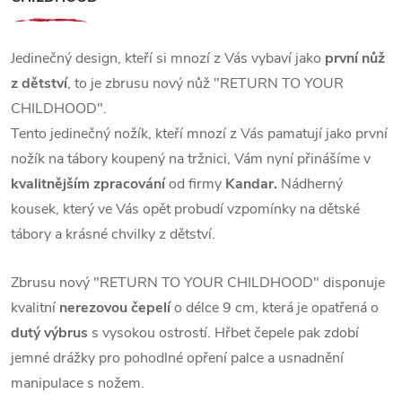
Jedinečný design, kteří si mnozí z Vás vybaví jako
první nůž
z dětství
, to je zbrusu nový nůž "RETURN TO YOUR
CHILDHOOD".
Tento jedinečný nožík, kteří mnozí z Vás pamatují jako první
nožík na tábory koupený na tržnici,
Vám nyní přinášíme v
kvalitnějším zpracování
od firmy
Kandar.
Nádherný
kousek, který ve Vás opět probudí vzpomínky na dětské
tábory a krásné chvilky z dětství.
Zbrusu nový "RETURN TO YOUR CHILDHOOD" disponuje
kvalitní
nerezovou čepelí
o délce 9 cm,
která je opatřená o
dutý výbrus
s vysokou ostrostí.
Hřbet čepele pak zdobí
jemné drážky pro pohodlné opření palce a usnadnění
manipulace s nožem.