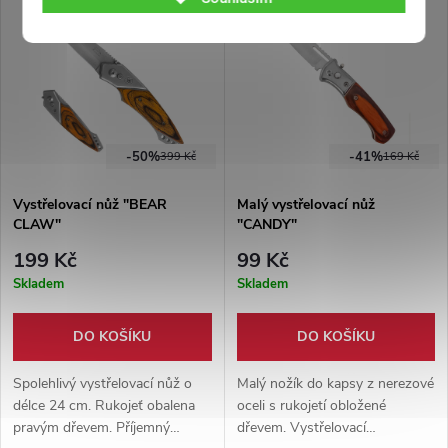
Motivy nožů z několik různých
je vybrán náhodný motiv!
anime a herních skupin.
-50%
-41%
399 Kč
169 Kč
Vystřelovací nůž "BEAR
Malý vystřelovací nůž
CLAW"
"CANDY"
199 Kč
99 Kč
Skladem
Skladem
DO KOŠÍKU
DO KOŠÍKU
Spolehlivý vystřelovací nůž o
Malý nožík do kapsy z nerezové
délce 24 cm. Rukojeť obalena
oceli s rukojetí obložené
pravým dřevem. Příjemný
dřevem. Vystřelovací