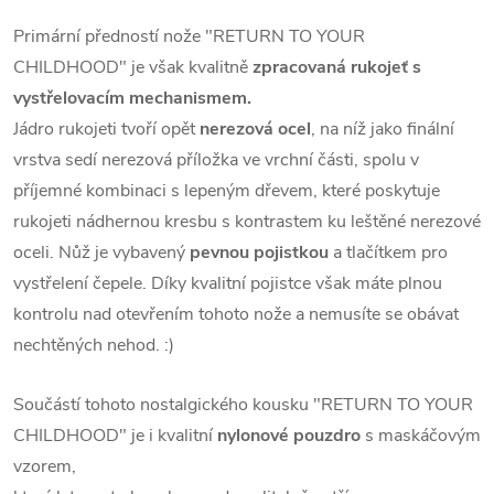
Primární předností nože "RETURN TO YOUR
CHILDHOOD" je však kvalitně
zpracovaná rukojeť s
vystřelovacím mechanismem.
Jádro rukojeti tvoří opět
nerezová ocel
, na níž jako finální
vrstva sedí nerezová příložka ve vrchní části,
spolu v
příjemné kombinaci s lepeným dřevem,
které poskytuje
rukojeti nádhernou kresbu s kontrastem ku leštěné nerezové
oceli.
Nůž je vybavený
pevnou pojistkou
a tlačítkem pro
vystřelení čepele.
Díky kvalitní pojistce však máte plnou
kontrolu nad otevřením tohoto nože
a nemusíte se obávat
nechtěných nehod. :)
Součástí tohoto nostalgického kousku "RETURN TO YOUR
CHILDHOOD" je i kvalitní
nylonové pouzdro
s maskáčovým
vzorem,