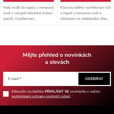
Malý nožík do kapsy z nerezové
Klasicky laděný vystřelovací nůž
oceli s rukojetí obložené imitací
s čepelí z nerezové oceli a
paroží. Vystřelovací
střenkami ze skládaného dřeva.
mechanizmus, jištěný
Cenově dostupný nůž, který se
spolehlivou pojistkou. Váha
hodí pro běžné každodenní
pouhých 70 gramů.
práce.
Mějte přehled o novinkách
a slevách
Z
á
E-mail
ODEBÍRAT
p
Kliknutím na tlačítko
PŘIHLÁSIT SE
souhlasíte s našimi
podmínkami ochrany osobních údajů.
a