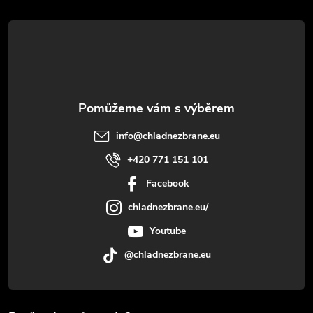
t
í
info
@
chladnezbrane.eu
+420 771 151 101
Facebook
chladnezbrane.eu/
Youtube
@chladnezbrane.eu