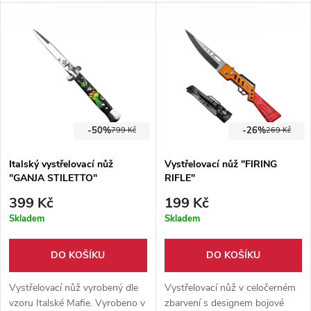
úchyt. Součástí balení je i
mechanizmus, jištěný
nylonové pouzdro s okem na
spolehlivou pojistkou. Váha
provlečení opasku.
pouhých 70 gramů.
-50%
-26%
799 Kč
269 Kč
Italský vystřelovací nůž
Vystřelovací nůž "FIRING
"GANJA STILETTO"
RIFLE"
399 Kč
199 Kč
Skladem
Skladem
DO KOŠÍKU
DO KOŠÍKU
Vystřelovací nůž vyrobený dle
Vystřelovací nůž v celočerném
vzoru Italské Mafie. Vyrobeno v
zbarvení s designem bojové