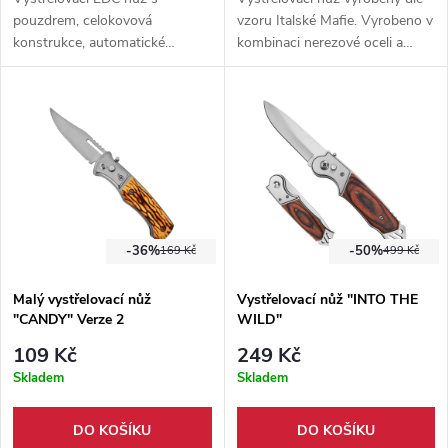
pouzdrem, celokovová
vzoru Italské Mafie. Vyrobeno v
konstrukce, automatické
kombinaci nerezové oceli a
otevírání a lehká váha. Elegantní
dřeva. Nůž oplývá okouzlujícím
design, doplněn o nylonové
designem v army barvách.
pouzdro.
-36%
-50%
169 Kč
499 Kč
Malý vystřelovací nůž
Vystřelovací nůž "INTO THE
"CANDY" Verze 2
WILD"
109 Kč
249 Kč
Skladem
Skladem
DO KOŠÍKU
DO KOŠÍKU