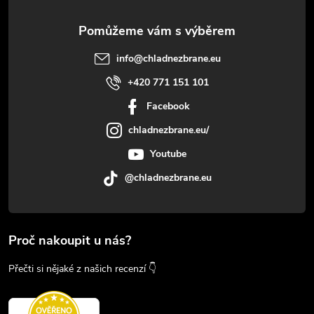
info
@
chladnezbrane.eu
+420 771 151 101
Facebook
chladnezbrane.eu/
Youtube
@chladnezbrane.eu
Proč nakoupit u nás?
Přečti si nějaké z našich recenzí 👇