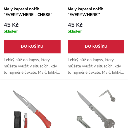
Malý kapesní nožík
Malý kapesní nožík
"EVERYWHERE - CHESS"
"EVERYWHERE!"
45 Kč
45 Kč
Skladem
Skladem
DO KOŠÍKU
DO KOŠÍKU
Lehký nůž do kapsy, který
Lehký nůž do kapsy, který
můžete využít v situacích, kdy
můžete využít v situacích, kdy
to nejméně čekáte. Malý, lehký a
to nejméně čekáte. Malý, lehký a
snadno přenosný. Čepel z
snadno přenosný. Jednosečná
nerezové oceli.
čepel z nerezové oceli.