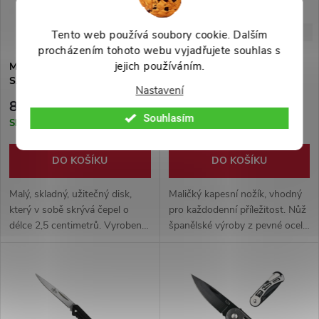
-40%
-33%
149 Kč
299 Kč
Tento web používá soubory cookie. Dalším
procházením tohoto webu vyjadřujete souhlas s
jejich používáním.
Mini nožík/disk "CIRCLE
Kapesní nožík "LITTLE
SABER"
ASSISTANT" s klíčenkou
Nastavení
89 Kč
199 Kč
Souhlasím
Skladem
Skladem
DO KOŠÍKU
DO KOŠÍKU
Malý, skladný, užitečný disk,
Maličký kapesní nožík, vhodný
který v sobě skrývá čepel o
pro každodenní příležitost. Nůž
délce 2,5 centimetrů. Vyrobeno
španělské výroby z pevné oceli
z nerezové oceli. 2 barevné
a rukojetí, dřevěným obložením
varianty.
rukojeti a závěsem na klíče.