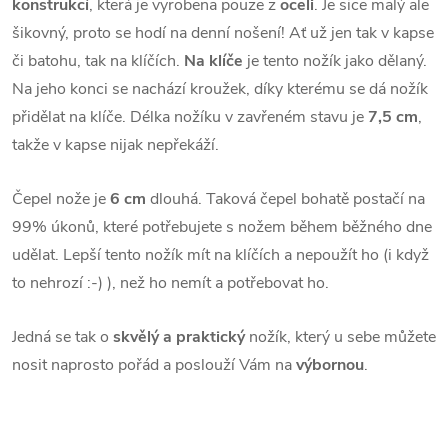
konstrukcí
, která je vyrobena pouze z
oceli
. Je sice malý ale
šikovný, proto se hodí na denní nošení! Ať už jen tak v kapse
či batohu, tak na klíčích.
Na klíče
je tento nožík jako dělaný.
Na jeho konci se nachází kroužek, díky kterému se dá nožík
přidělat na klíče. Délka nožíku v zavřeném stavu je
7,5 cm
,
takže v kapse nijak nepřekáží.
Čepel nože je
6 cm
dlouhá. Taková čepel bohatě postačí na
99% úkonů, které potřebujete s nožem během běžného dne
udělat. Lepší tento nožík mít na klíčích a nepoužít ho (i když
to nehrozí :-) ), než ho nemít a potřebovat ho.
Jedná se tak o
skvělý a praktický
nožík, který u sebe můžete
nosit naprosto pořád a poslouží Vám na
výbornou
.