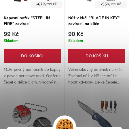
-67%
-55%
299 Kč
199 Kč
Kapesní nožík "STEEL IN
Nůž v klíči "BLADE IN KEY"
FIRE" zavírací
zavírací, na klíče
99 Kč
90 Kč
Skladem
Skladem
DO KOŠÍKU
DO KOŠÍKU
Malý, pevný pomocník do kapsy
Velmi šikovný doplněk na klíče.
z pevné nerezové oceli. Ostřená
Zavírací nůž v klíči se může
čepel o délce 9 cm. Vhodný na
hodit kdykoliv. Délka čepele
daleké cesty. Pevné nylonové
nože je 5 cm. Celokovové
pouzdro součástí balení.
provedení