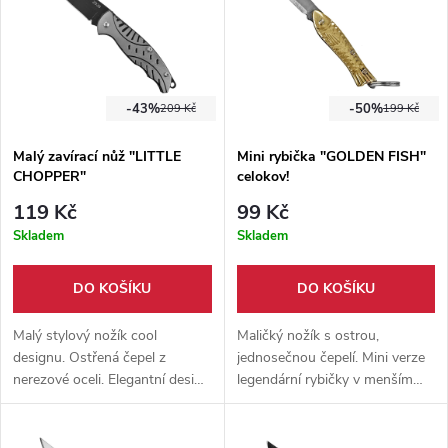
-43%
-50%
209 Kč
199 Kč
Malý zavírací nůž "LITTLE
Mini rybička "GOLDEN FISH"
CHOPPER"
celokov!
119 Kč
99 Kč
Skladem
Skladem
DO KOŠÍKU
DO KOŠÍKU
Malý stylový nožík cool
Maličký nožík s ostrou,
designu. Ostřená čepel z
jednosečnou čepelí. Mini verze
nerezové oceli. Elegantní design
legendární rybičky v menším
rukojeti, který Vás na 100%
zlatém designu, s možností
zaujme. Krásný a přitom
zavěšení na klíče.
praktický.