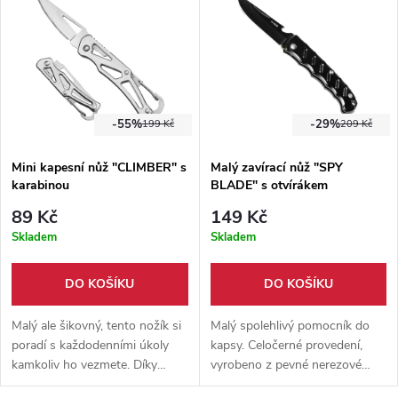
-55%
-29%
199 Kč
209 Kč
Mini kapesní nůž "CLIMBER" s
Malý zavírací nůž "SPY
karabinou
BLADE" s otvírákem
89 Kč
149 Kč
Skladem
Skladem
DO KOŠÍKU
DO KOŠÍKU
Malý ale šikovný, tento nožík si
Malý spolehlivý pomocník do
poradí s každodenními úkoly
kapsy. Celočerné provedení,
kamkoliv ho vezmete. Díky
vyrobeno z pevné nerezové
karabince s Vámi může
oceli. Čepel vybavena pevným