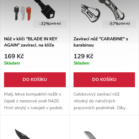
-32%
-57%
249 Kč
299 Kč
Nůž v klíči "BLADE IN KEY
Zavírací nůž "CARABINE" s
AGAIN" zavírací, na klíče
karabinou
169 Kč
129 Kč
Skladem
Skladem
DO KOŠÍKU
DO KOŠÍKU
Malý, lehce kompaktní nožík s
Celokovový zavírací nůž,
čepeli z nerezové oceli N420.
vhodný do náročných
Hrot skrytý v rukojeti v podobě
pracovních podmínek. Díky
klíče. 3 Barevné varianty.
karabině můžete nůž kamkoliv
Možnost nošení na klíčích.
zajistit.