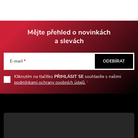
cestovat kamkoliv. Kompletně
otvírákem na lahve.
celý vyroben z nerezové oceli.
Mějte přehled o novinkách
a slevách
Z
á
E-mail
ODEBÍRAT
p
Kliknutím na tlačítko
PŘIHLÁSIT SE
souhlasíte s našimi
podmínkami ochrany osobních údajů.
a
t
í