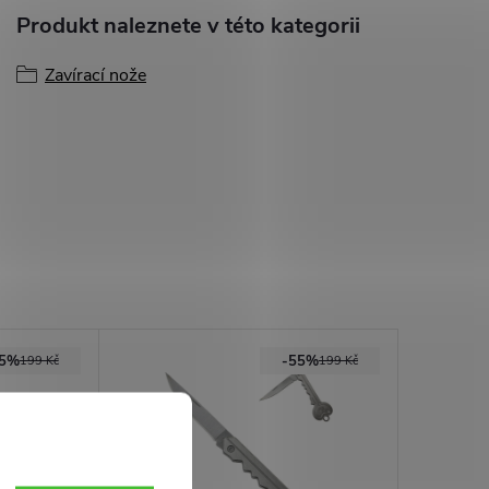
Produkt naleznete v této kategorii
Zavírací nože
55%
-55%
199 Kč
199 Kč