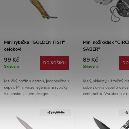
Mini rybička "GOLDEN FISH"
Mini nožík/disk "CIR
celokov!
SABER"
99 Kč
89 Kč
DO KOŠÍKU
DO
Skladem
Skladem
Maličký nožík s ostrou, jednosečnou
Malý, skladný, užitečný dis
čepelí. Mini verze legendární rybičky
sobě skrývá čepel o délce
v menším zlatém designu, s
centimetrů. Vyrobeno z n
možností zavěšení na klíče.
oceli. 2 barevné varianty.
-49%
-
89 Kč