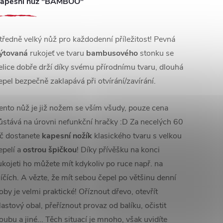
apesní nůž "BAMBOO"
tředně velký nůž pro každodenní příležitost! Pevná
ýtovaná
rukojeť ve tvaru
bambusového
stonku se
elice dobře drží díky svému přírodnímu tvaru, dlouhá
epel bezpečně zaklapává při otvírání/zavírání.
ento nůž je již nožem se vším všudy, pouze cena
ůstává na úrovni nefunkční hračky :D Za necelých 60
č dostanete
kapesní nožík
klasického tvaru s velkou
epelí a
ostrou špičkou
! Díky přívěšku na konci
ukojeti ho můžete mít kdykoliv po ruce např. na
líčích. A vězte, že mít sebou čepel po většinu denní
oby je velmi praktické! Oříznout dřevo, otevřít
lastový obal, přeříznout provaz od balíku, očistit
oubu a jiné... Těch situací je mnoho, však uvidíte