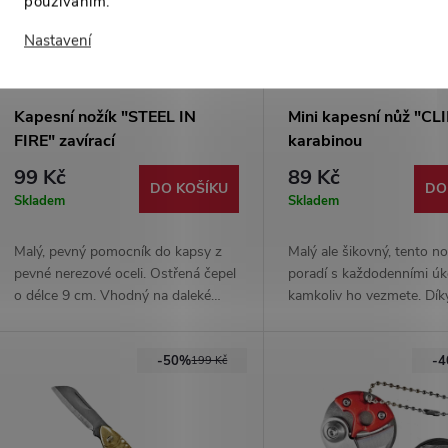
používáním.
Nastavení
Kapesní nožík "STEEL IN
Mini kapesní nůž "CL
FIRE" zavírací
karabinou
99 Kč
89 Kč
DO KOŠÍKU
DO
Skladem
Skladem
Malý, pevný pomocník do kapsy z
Malý ale šikovný, tento no
pevné nerezové oceli. Ostřená čepel
poradí s každodenními úk
o délce 9 cm. Vhodný na daleké
kamkoliv ho vezmete. Dík
cesty. Pevné nylonové pouzdro
karabince s Vámi může c
součástí balení.
kamkoliv. Kompletně celý
-50%
-
nerezové oceli.
199 Kč