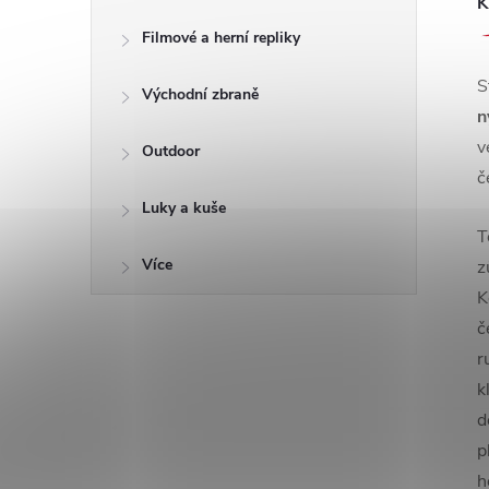
K
Filmové a herní repliky
S
Východní zbraně
n
v
Outdoor
č
Luky a kuše
T
Více
z
K
č
r
k
d
p
h