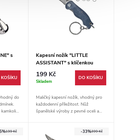
INE" s
Kapesní nožík "LITTLE
ASSISTANT" s klíčenkou
199 Kč
 KOŠÍKU
DO KOŠÍKU
Skladem
 vhodný do
Maličký kapesní nožík, vhodný pro
dmínek.
každodenní příležitost. Nůž
 kamkoliv
španělské výroby z pevné oceli a
rukojetí, dřevěným obložením
rukojeti a závěsem na klíče.
25%
-33%
199 Kč
399 Kč