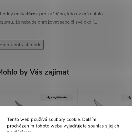
hodný malý
dárek
pro každého, kdo už má natolik
ozumu, že nebude ohrožovat sebe či své okolí...
High-contrast mode
Mohlo by Vás zajímat
-67%
-
299 Kč
Tento web používá soubory cookie. Dalším
procházením tohoto webu vyjadřujete souhlas s jejich