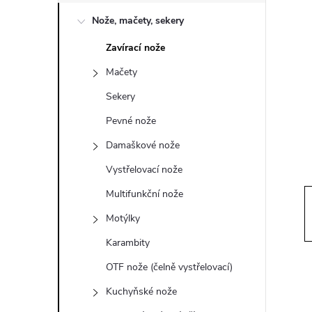
o
Nože, mačety, sekery
s
Zavírací nože
t
Mačety
r
Sekery
Pevné nože
a
Damaškové nože
n
Vystřelovací nože
Multifunkční nože
n
Motýlky
í
Karambity
OTF nože (čelně vystřelovací)
p
Kuchyňské nože