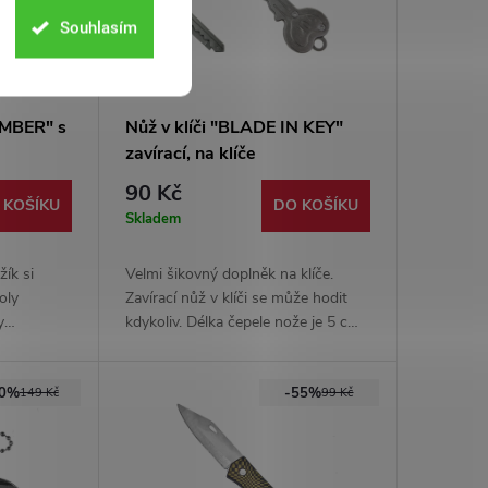
Souhlasím
IMBER" s
Nůž v klíči "BLADE IN KEY"
zavírací, na klíče
90 Kč
 KOŠÍKU
DO KOŠÍKU
Skladem
žík si
Velmi šikovný doplněk na klíče.
oly
Zavírací nůž v klíči se může hodit
y
kdykoliv. Délka čepele nože je 5 cm.
estovat
Celokovové provedení
 vyroben z
40%
-55%
149 Kč
99 Kč