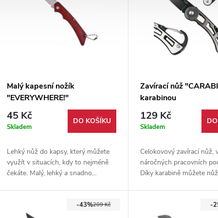
Malý kapesní nožík
Zavírací nůž "CARAB
"EVERYWHERE!"
karabinou
45 Kč
129 Kč
DO KOŠÍKU
DO
Skladem
Skladem
Lehký nůž do kapsy, který můžete
Celokovový zavírací nůž,
využít v situacích, kdy to nejméně
náročných pracovních po
čekáte. Malý, lehký a snadno
Díky karabině můžete nůž
přenosný. Jednosečná čepel z
zajistit.
nerezové oceli.
-43%
-
209 Kč