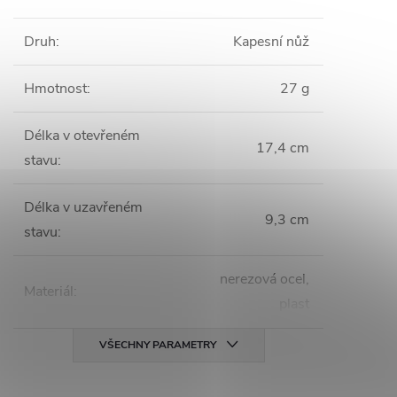
Druh
:
Kapesní nůž
Hmotnost
:
27 g
Délka v otevřeném
17,4 cm
stavu
:
Délka v uzavřeném
9,3 cm
stavu
:
nerezová ocel,
Materiál
:
plast
VŠECHNY PARAMETRY