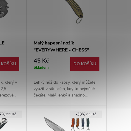
CLE
Malý kapesní nožík
"EVERYWHERE - CHESS"
45 Kč
 KOŠÍKU
DO KOŠÍKU
Skladem
k, který v
Lehký nůž do kapsy, který můžete
 2,5
využít v situacích, kdy to nejméně
erezové
čekáte. Malý, lehký a snadno
přenosný. Čepel z nerezové oceli.
57%
-33%
299 Kč
299 Kč