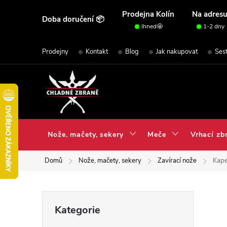
Přejít
Prodejna Kolín
Na adres
Doba doručení 📦
na
Ihned🤩
1-2 dny
obsah
Prodejny
Kontakt
Blog
Jak nakupovat
Ses
Nože, mačety, sekery
Meče
Vrhací zb
Domů
Nože, mačety, sekery
Zavírací nože
Kap
P
Přeskočit
Kategorie
kategorie