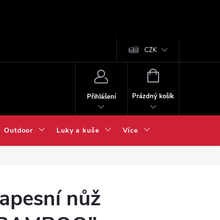
CZK
NÁKUPNÍ
KOŠÍK
Prázdný košík
Přihlášení
Outdoor
Luky a kuše
Více
apesní nůž