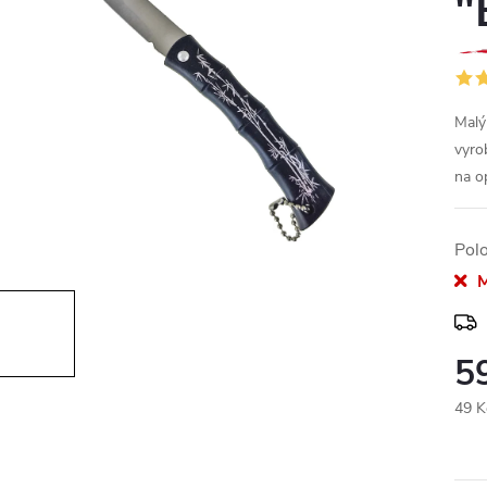
"
Malý
vyro
na o
Pol
M
5
49 K
Měr
cena