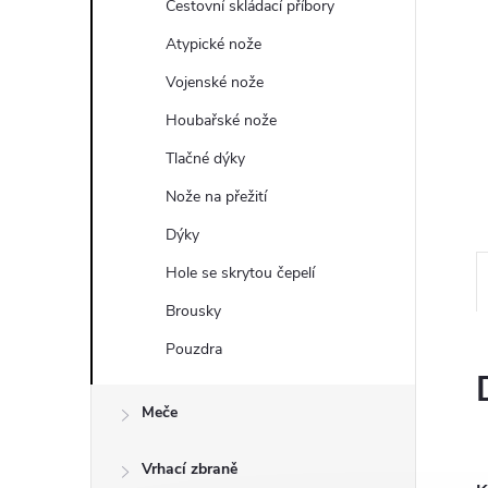
a
Cestovní skládací příbory
n
Atypické nože
Vojenské nože
e
Houbařské nože
l
Tlačné dýky
Nože na přežití
Dýky
Hole se skrytou čepelí
Brousky
Pouzdra
Meče
Vrhací zbraně