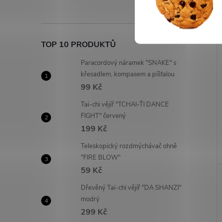
TOP 10 PRODUKTŮ
Paracordový náramek "SNAKE" s
křesadlem, kompasem a píšťalou
99 Kč
Tai-chi vějíř "TCHAI-ŤI DANCE
FIGHT" červený
199 Kč
Teleskopický rozdmýchávač ohně
"FIRE BLOW"
59 Kč
Dřevěný Tai-chi vějíř "DA SHANZI"
modrý
299 Kč