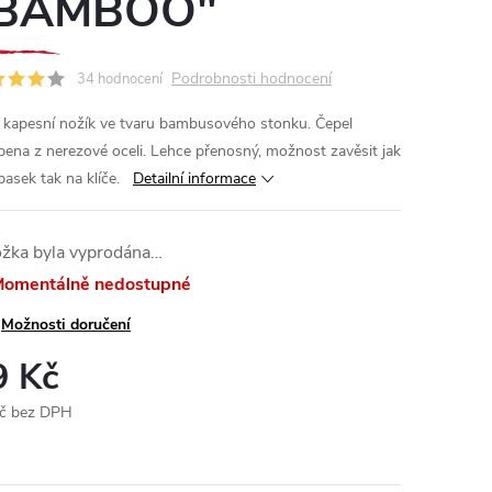
BAMBOO"
Podrobnosti hodnocení
34 hodnocení
 kapesní nožík ve tvaru bambusového stonku. Čepel
bena z nerezové oceli. Lehce přenosný, možnost zavěsit jak
pasek tak na klíče.
Detailní informace
ožka byla vyprodána…
omentálně nedostupné
Možnosti doručení
9 Kč
č bez DPH
ná
: