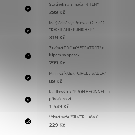
Stojánek na 2 meče "NITEN"
299 Kč
Malý čelně vystřelovací OTF nůž
"JOKER AND PUNISHER"
319 Kč
Zavírací EDC nůž "FOXTROT" s
klipem na opasek
299 Kč
Mini nožík/disk "CIRCLE SABER"
89 Kč
Kladkový luk "PROFI BEGINNER" +
příslušenství
1 549 Kč
Vrhací nože "SILVER HAWK"
229 Kč