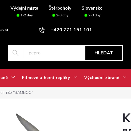
u
Výdejní místa
Štěrboholy
Slovensko
1-2 dny
2-3 dny
2-3 dny
+420 771 151 101
tav si svou sadu✅
HLEDAT
raně
Filmové a herní repliky
Východní zbraně
esní nůž "BAMBOO"
K