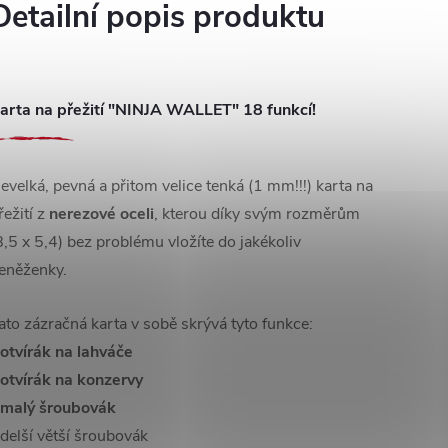
Detailní popis produktu
arta na přežití "NINJA WALLET" 18 funkcí!
evelká, pevná a přitom velice tenká (1 mm!!!) karta na
řežití z
nerezové oceli
, kterou díky svým rozměrům
8,5 x 5,4) bez problému vložíte do jakékoliv
eněženky.
ato zázračná karta v sobě skrývá tyto funkce:
otvírák na lahváče
otvírák na konzervy
malý šroubovák
 delší větší šroubovák