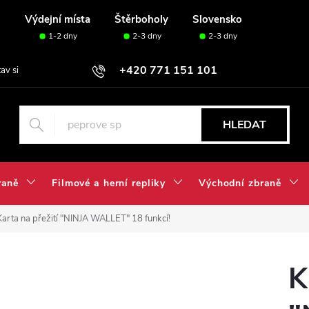
u
Výdejní místa
Štěrboholy
Slovensko
1-2 dny
2-3 dny
2-3 dny
+420 771 151 101
tav si svou sadu✅
HLEDAT
raně
Filmové a herní repliky
Východní zbraně
Karta na přežití "NINJA WALLET" 18 funkcí!
K