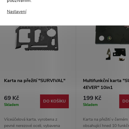
používáním.
Nastavení
-47%
-
129 Kč
Karta na přežití "SURVIVAL"
Multifunkční karta 
4EVER" 10in1
69 Kč
199 Kč
DO KOŠÍKU
DO
Skladem
Skladem
Víceúčelová karta, vyrobena z
Karta na přežití v černém
pevné nerezové oceli, vybavena
obsahující hned 10 funkč