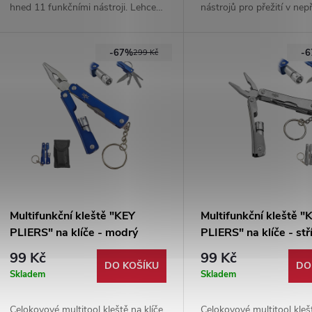
hned 11 funkčními nástroji. Lehce
nástrojů pro přežití v nep
skladná, lehce přenosná. Ideální
podmínkách. Skladný a le
doplněk do kapsy.
mobilní pomocník do kaps
-67%
-
299 Kč
Multifunkční kleště "KEY
Multifunkční kleště "
PLIERS" na klíče - modrý
PLIERS" na klíče - stř
99 Kč
99 Kč
DO KOŠÍKU
DO
Skladem
Skladem
Celokovové multitool kleště na klíče
Celokovové multitool klešt