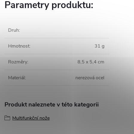
Parametry produktu:
Druh
:
Hmotnost
:
31 g
Rozměry
:
8,5 x 5,4 cm
Materiál
:
nerezová ocel
Produkt naleznete v této kategorii
Multifunkční nože