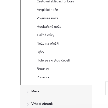
a
Cestovní skládací příbory
n
Atypické nože
Vojenské nože
e
Houbařské nože
l
Tlačné dýky
Nože na přežití
Dýky
Hole se skrytou čepelí
Brousky
Pouzdra
Meče
Vrhací zbraně