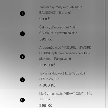
Tréninkový motýlek "FANTASY
BALISONG" - 8 druhů!
99 Kč
Čelní vystřelovací nůž "OTF
CARBON" s hrotem na sklo
399 Kč
Aragornův meč "ANDURIL - SWORD
OF KING" plamen západu - replika s
plaketou - Pán prstenů
3 999 Kč
Taktická kladková kuše "SECRET
FIREPOWER"
4 000 Kč
Malé vrhací nože "HEAVY OSA" - 4 ks
stříbrné
299 Kč