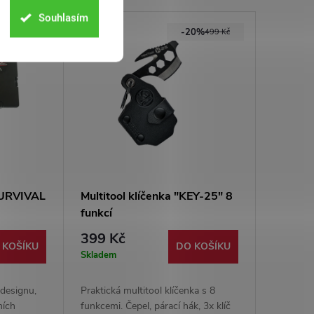
Souhlasím
33%
-20%
299 Kč
499 Kč
"SURVIVAL
Multitool klíčenka "KEY-25" 8
funkcí
399 Kč
 KOŠÍKU
DO KOŠÍKU
Skladem
 designu,
Praktická multitool klíčenka s 8
ních
funkcemi. Čepel, párací hák, 3x klíč