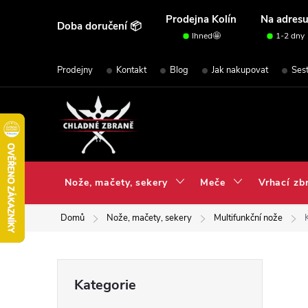
Přejít
Prodejna Kolín
Na adres
Doba doručení 📦
na
Ihned🤩
1-2 dny
obsah
Prodejny
Kontakt
Blog
Jak nakupovat
Ses
Nože, mačety, sekery
Meče
Vrhací zb
Domů
Nože, mačety, sekery
Multifunkční nože
P
Přeskočit
Kategorie
kategorie