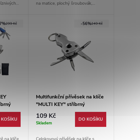
říznivých
na matice, plochý šroubovák,
hce
integrované pouzdro a kroužek na
y.
klíče.
67%
-56%
299 Kč
249 Kč
KEY
Multifunkční přívěsek na klíče
íbrný
"MULTI KEY" stříbrný
109 Kč
 KOŠÍKU
DO KOŠÍKU
Skladem
ě na klíče
Celokovový přívěšek na klíče s