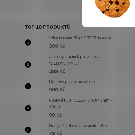
TOP 10 PRODUKTŮ
Vrhací sekera "BANDITOS" železná
399 Kč
Závěsný stojánek pro 2 meče
"DELUXE WALL"
399 Kč
Dárkový poukaz na nákup
500 Kč
Ocelové kule "CLEAR SHOT" 6mm -
100ks!
99 Kč
Náboje / šipky do foukaček - 20 ks!
79 Kč