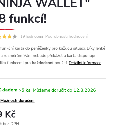
NINJA WALLET"
8 funkcí!
Podrobnosti hodnocení
19 hodnocení
ifunkční karta
do peněženky
pro každou situaci. Díky lehké
 a rozměrům Vám nebude překážet a karta disponuje
lika funkcemi pro
každodenní
použití.
Detailní informace
Skladem
>5 ks
12.8.2026
Možnosti doručení
9 Kč
č bez DPH
ná