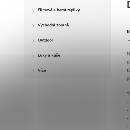
Filmové a herní repliky
Východní zbraně
K
Outdoor
N
Luky a kuše
p
(
Více
p
T
-
-
-
-