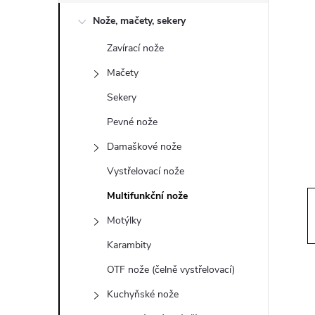
o
Nože, mačety, sekery
s
Zavírací nože
t
Mačety
r
Sekery
Pevné nože
a
Damaškové nože
n
Vystřelovací nože
Multifunkční nože
n
Motýlky
í
Karambity
OTF nože (čelně vystřelovací)
p
Kuchyňské nože