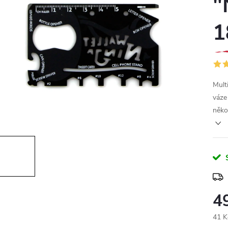
"
1
Mult
váze
něko
4
41 K
Měr