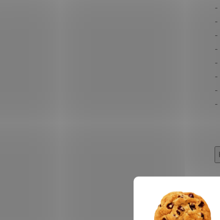
-
-
-
-
-
-
-
-