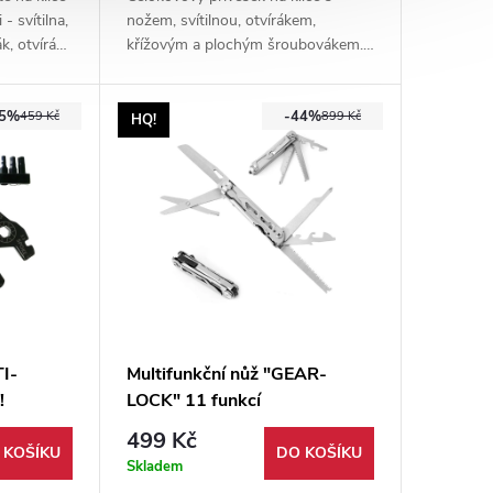
- svítilna,
nožem, svítilnou, otvírákem,
, otvírák,
křížovým a plochým šroubovákem.
ouzdrem na
Vysoká kvalita a maximální
funkčnost.
35%
-44%
459 Kč
899 Kč
HQ!
TI-
Multifunkční nůž "GEAR-
!
LOCK" 11 funkcí
499 Kč
 KOŠÍKU
DO KOŠÍKU
Skladem