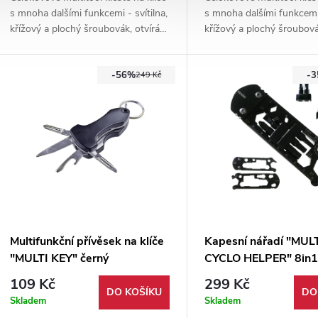
s mnoha dalšími funkcemi - svítilna,
s mnoha dalšími funkcemi 
křížový a plochý šroubovák, otvírák,
křížový a plochý šroubovák
nůž, pilka. Dodáváno s pouzdrem na
nůž, pilka. Dodáváno s p
opasek.
opasek.
-56%
-
249 Kč
Multifunkční přívěsek na klíče
Kapesní nářadí "MUL
"MULTI KEY" černý
CYCLO HELPER" 8in1
109 Kč
299 Kč
DO KOŠÍKU
DO
Skladem
Skladem