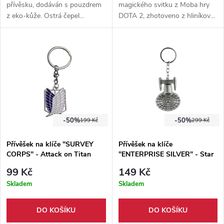
přívěsku, dodáván s pouzdrem
magického svitku z Moba hry
z eko-kůže. Ostrá čepel
DOTA 2, zhotoveno z hliníkové
vyrobena z nerezové oceli ve
slitiny. Přívěšek má na výšku 3
full-tang konstrukci.
cm a na šířku 3 cm.
-50%
-50%
199 Kč
299 Kč
Přívěšek na klíče "SURVEY
Přívěšek na klíče
CORPS" - Attack on Titan
"ENTERPRISE SILVER" - Star
Trek
99 Kč
149 Kč
Skladem
Skladem
DO KOŠÍKU
DO KOŠÍKU