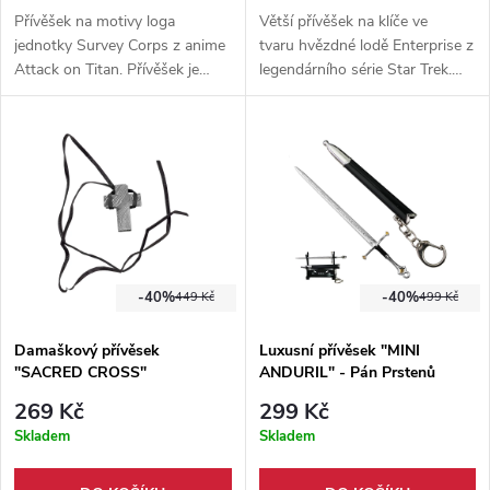
Přívěšek na motivy loga
Větší přívěšek na klíče ve
jednotky Survey Corps z anime
tvaru hvězdné lodě Enterprise z
Attack on Titan. Přívěšek je
legendárního série Star Trek.
zhotoven z hliníkové slitiny, na
Přívěšek je zhotoven z hliníkové
výšku má 3,4 cm a na šířku 2,4
slitiny ve stříbrné barvě, výška 6
cm.
cm, šířka 4,5 cm.
-40%
-40%
449 Kč
499 Kč
Damaškový přívěsek
Luxusní přívěsek "MINI
"SACRED CROSS"
ANDURIL" - Pán Prstenů
269 Kč
299 Kč
Skladem
Skladem