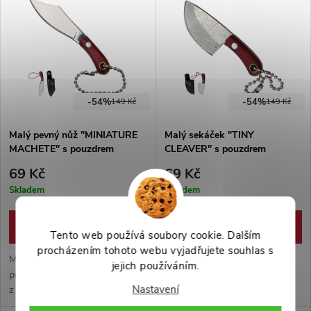
praktický přívěsek na klíče nebo
ruční práce.
batoh.
-54%
-54%
149 Kč
149 Kč
Malý pevný nůž "MINIATURE
Malý sekáček "TINY
MACHETE" s pouzdrem
CLEAVER" s pouzdrem
69 Kč
69 Kč
Skladem
Skladem
DO KOŠÍKU
DO KOŠÍKU
Tento web používá soubory cookie. Dalším
procházením tohoto webu vyjadřujete souhlas s
Miniaturní pevný nůž ve formě
Miniaturní pevný sekáček ve
jejich používáním.
přívěsku, dodáván s pouzdrem
formě přívěsku, dodáván s
Nastavení
z eko-kůže. Ostrá čepel
pouzdrem z eko-kůže. Ostrá
vyrobena z nerezové oceli ve
čepel vyrobena z nerezové oceli