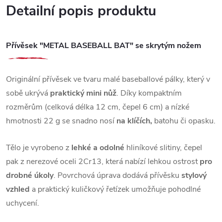
Detailní popis produktu
Přívěsek "METAL BASEBALL BAT" se skrytým nožem
Originální přívěsek ve tvaru malé baseballové pálky, který v
sobě ukrývá
praktický mini nůž
. Díky kompaktním
rozměrům (celková délka 12 cm, čepel 6 cm) a nízké
hmotnosti 22 g se snadno nosí
na klíčích,
batohu či opasku.
Tělo je vyrobeno z
lehké a odolné
hliníkové slitiny, čepel
pak z nerezové oceli 2Cr13, která nabízí lehkou ostrost
pro
drobné úkoly
. Povrchová úprava dodává přívěsku
stylový
vzhled
a praktický kuličkový řetízek umožňuje pohodlné
uchycení.