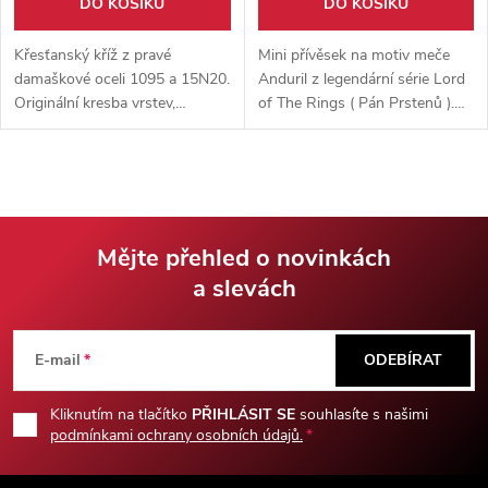
DO KOŠÍKU
DO KOŠÍKU
Křesťanský kříž z pravé
Mini přívěsek na motiv meče
damaškové oceli 1095 a 15N20.
Anduril z legendární série Lord
Originální kresba vrstev,
of The Rings ( Pán Prstenů ).
robustní provedení a kožená
Vyrobeno z hliníkové slitiny,
šňůrka součástí balení.
dodáváno s malým stojánkem
pro vystavení.
Mějte přehled o novinkách
a slevách
Z
á
E-mail
ODEBÍRAT
p
Kliknutím na tlačítko
PŘIHLÁSIT SE
souhlasíte s našimi
podmínkami ochrany osobních údajů.
a