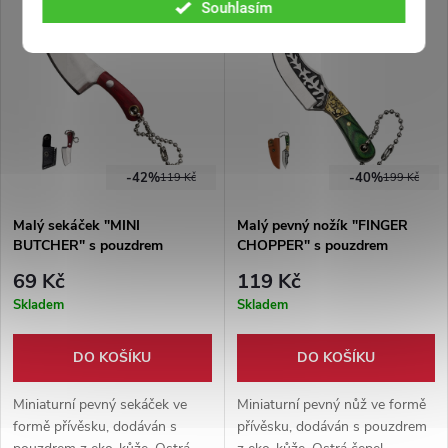
Souhlasím
full-tang konstrukci.
ve full-tang konstrukci.
-42%
-40%
119 Kč
199 Kč
Malý sekáček "MINI
Malý pevný nožík "FINGER
BUTCHER" s pouzdrem
CHOPPER" s pouzdrem
69 Kč
119 Kč
Skladem
Skladem
DO KOŠÍKU
DO KOŠÍKU
Miniaturní pevný sekáček ve
Miniaturní pevný nůž ve formě
formě přívěsku, dodáván s
přívěsku, dodáván s pouzdrem