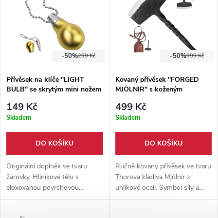
-50%
-50%
299 Kč
999 Kč
Přívěsek na klíče "LIGHT
Kovaný přívěsek "FORGED
BULB" se skrytým mini nožem
MJÖLNIR" s koženým
pouzdrem
149 Kč
499 Kč
Skladem
Skladem
DO KOŠÍKU
DO KOŠÍKU
Originální doplněk ve tvaru
Ručně kovaný přívěsek ve tvaru
žárovky. Hliníkové tělo s
Thorova kladiva Mjölnir z
eloxovanou povrchovou
uhlíkové oceli. Symbol síly a
úpravou a mini čepel z
ochrany, s koženým pouzdrem
nerezové oceli. Stylový a
a šňůrkou na krk. Originální