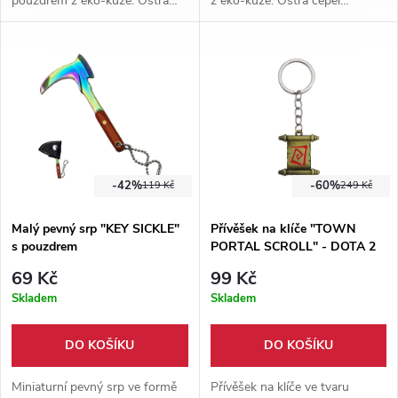
pouzdrem z eko-kůže. Ostrá
z eko-kůže. Ostrá čepel
čepel vyrobena z nerezové oceli
vyrobena z nerezové oceli ve
ve full-tang konstrukci.
full-tang konstrukci.
-42%
-60%
119 Kč
249 Kč
Malý pevný srp "KEY SICKLE"
Přívěšek na klíče "TOWN
s pouzdrem
PORTAL SCROLL" - DOTA 2
69 Kč
99 Kč
Skladem
Skladem
DO KOŠÍKU
DO KOŠÍKU
Miniaturní pevný srp ve formě
Přívěšek na klíče ve tvaru