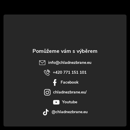
t
í
info
@
chladnezbrane.eu
+420 771 151 101
Facebook
chladnezbrane.eu/
Youtube
@chladnezbrane.eu