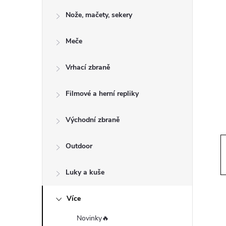
o
Nože, mačety, sekery
s
Meče
t
Vrhací zbraně
r
a
Filmové a herní repliky
n
Východní zbraně
n
Outdoor
í
Luky a kuše
p
Více
Novinky🔥