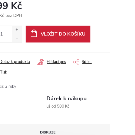
99 Kč
Kč bez DPH
ná
:
VLOŽIT DO KOŠÍKU
Dotaz k produktu
Hlídací pes
Sdílet
Tisk
ka
:
2 roky
Dárek k nákupu
už od 500 Kč
DISKUZE