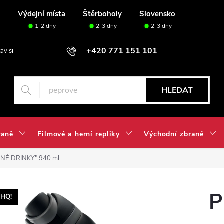
u
Výdejní místa
Štěrboholy
Slovensko
1-2 dny
2-3 dny
2-3 dny
+420 771 151 101
tav si svou sadu✅
HLEDAT
raně
Filmové a herní repliky
Východní zbraně
ADNÉ DRINKY" 940 ml
P
HQ!