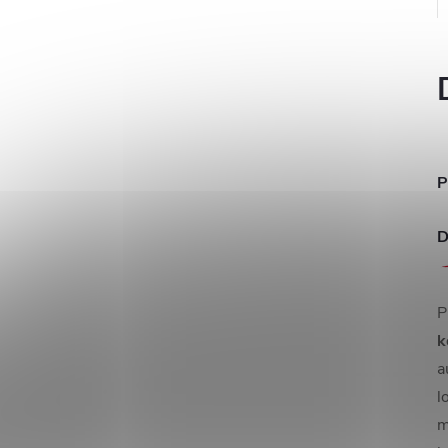
P
D
P
k
a
l
m