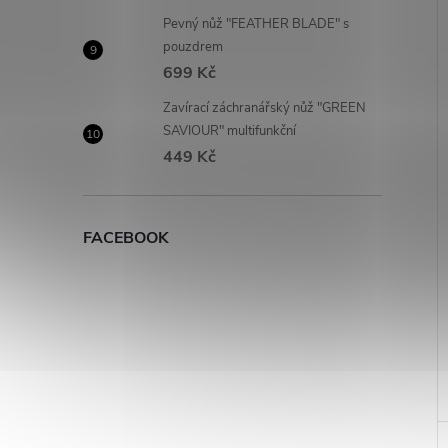
Pevný nůž "FEATHER BLADE" s
pouzdrem
699 Kč
Zavírací záchranářský nůž "GREEN
SAVIOUR" multifunkční
449 Kč
FACEBOOK