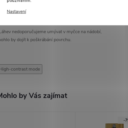
hladných zbraní
. Díky jednoduchému vzhledu a
používáním.
olidní kapacitě jde o univerzální lahev, kterou využijete
Nastavení
oma, na cestách i při běžném denním režimu.
Láhev nedoporučujeme umývat v myčce na nádobí,
ohlo by dojít k poškrábání povrchu.
High-contrast mode
Mohlo by Vás zajímat
-