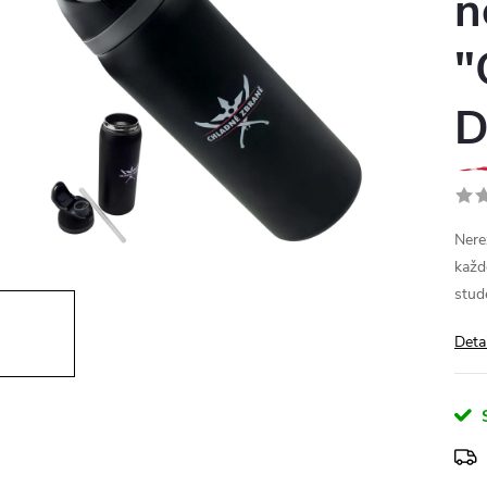
n
"
D
Nere
každ
stud
Deta