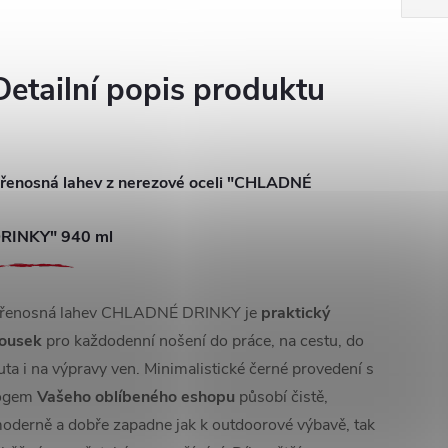
Detailní popis produktu
řenosná lahev z nerezové oceli "CHLADNÉ
RINKY" 940 ml
řenosná lahev CHLADNÉ DRINKY je
praktický
ousek
pro každodenní nošení do práce, na cestu, do
uta i na výpravy ven. Minimalistické černé provedení s
ogem
Vašeho oblíbeného eshopu
působí čistě,
oderně a dobře zapadne jak k outdoorové výbavě, tak