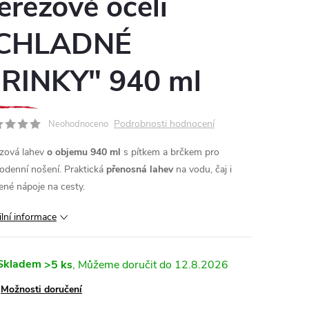
erezové oceli
CHLADNÉ
RINKY" 940 ml
Podrobnosti hodnocení
Neohodnoceno
zová lahev
o objemu 940 ml
s pítkem a brčkem pro
odenní nošení. Praktická
přenosná lahev
na vodu, čaj i
ené nápoje na cesty.
ilní informace
Skladem
>5 ks
12.8.2026
Možnosti doručení