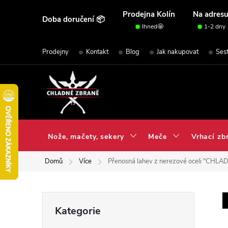
Přejít
Prodejna Kolín
Na adres
Doba doručení 📦
na
Ihned🤩
1-2 dny
obsah
Prodejny
Kontakt
Blog
Jak nakupovat
Ses
Nože, mačety, sekery
Meče
Vrhací zb
Domů
Více
Přenosná lahev z nerezové oceli "CHL
P
Přeskočit
Kategorie
kategorie