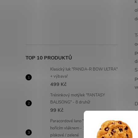
k
o
d
T
o
p
TOP 10 PRODUKTŮ
d
Klasický luk "PANDA-R BOW ULTRA"
S
+ výbava!
p
499 Kč
v
Tréninkový motýlek "FANTASY
BALISONG" - 8 druhů!
D
99 Kč
č
p
Paracordové lano "FIRECORD" s
hořícím vláknem - 1 m | černé /
k
pískové / zelené