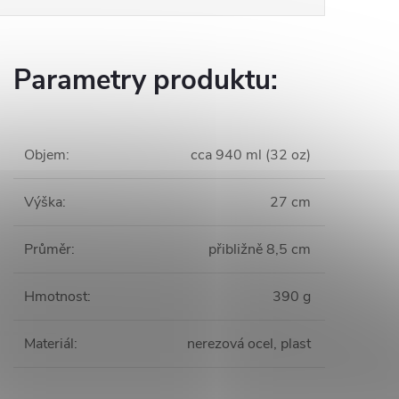
Parametry produktu:
Objem
:
cca 940 ml (32 oz)
Výška
:
27 cm
Průměr
:
přibližně 8,5 cm
Hmotnost
:
390 g
Materiál
:
nerezová ocel, plast