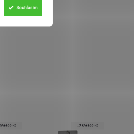
Souhlasím
79%
-75%
699 Kč
599 Kč