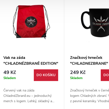
Vak na záda
Značkový hrneček
"CHLADNÉZBRANĚ EDITION"
"CHLADNEZBRANE" 
49 Kč
249 Kč
DO KOŠÍKU
DO
Skladem
Skladem
Červený vak na záda
Značkový hrneček v černé
ChladnéZbraně.eu – jednoduchý
logem Chladných zbraní.
merch s logem. Lehký, skladný a
z pevné keramiky. Vhodn
ideální na drobnosti pro běžné
mikrovlnné trouby i na my