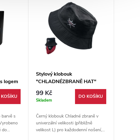
Stylový klobouk
s logem
"CHLADNÉZBRANĚ HAT"
99 Kč
 KOŠÍKU
DO KOŠÍKU
Skladem
 barvě s
Černý klobouk Chladné zbraně v
 Vyrobeno
univerzální velikosti (přibližně
é do
velikost L) pro každodenní nošení,
tí v
festivaly i výlety. Lehký merch