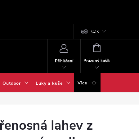
CZK
NÁKUPNÍ
KOŠÍK
Prázdný košík
Přihlášení
Více
Outdoor
Luky a kuše
řenosná lahev z