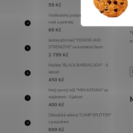
C
59 Kč
s
Voděodolný podpalovač "DOUTNÁK"
d
vosk a petrolej
69 Kč
*
Jednoruční meč "HONOR AND
m
STRENGTH!" na kontaktní šerm
2 799 Kč
Mačeta "BLACK BARRACUDA" - II.
Jakost
450 Kč
Malý pevný nůž "MINI KATANA" se
stojánkem - II.jakost
400 Kč
Zálesácká sekera "CAMP SPLITTER"
s pouzdrem
699 Kč