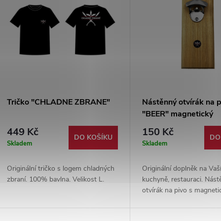
Tričko "CHLADNE ZBRANE"
Nástěnný otvírák na p
"BEER" magnetický
449 Kč
150 Kč
DO KOŠÍKU
DO
Skladem
Skladem
Originální tričko s logem chladných
Originální doplněk na Vaší
zbraní. 100% bavlna. Velikost L.
kuchyně, restauraci. Nás
otvírák na pivo s magnet
chytačem zátek. Dodáván
příslušenstvím pro uchyce