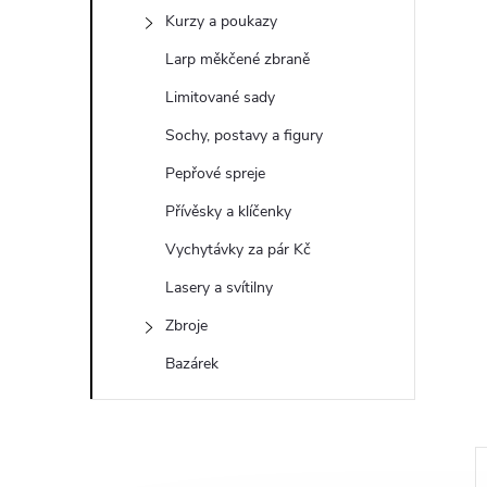
a
Kurzy a poukazy
n
Larp měkčené zbraně
e
Limitované sady
Sochy, postavy a figury
l
Pepřové spreje
Přívěsky a klíčenky
Vychytávky za pár Kč
Lasery a svítilny
Zbroje
Bazárek