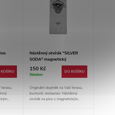
ivo
Nástěnný otvírák "SILVER
SODA" magnetický
150 Kč
 KOŠÍKU
DO KOŠÍKU
Skladem
 terasu,
Originální doplněk na Vaší terasu,
těnný
kuchyně, restauraci. Nástěnný
ickým
otvírák na pivo s magnetickým
o s
chytačem zátek. Dodáváno s
ní.
příslušenstvím pro uchycení.