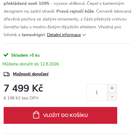
překládané oceli 1095
- vysoce uhlíková. Čepel s kamenným
designem na zadní straně.
Pravá rejnočí kůže
. Červeně lakovaná
dřevěná pochva se zlatými ornamenty, z části překrytá vrstvou
černého laku s modro-žlutým třpytícím efektem. Vhodná pro
trénink a
tameshigiri
.
Detailní informace
Skladem
>5 ks
12.8.2026
Možnosti doručení
7 499 Kč
6 198 Kč bez DPH
Měrná
cena:
VLOŽIT DO KOŠÍKU