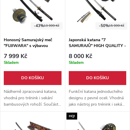
-43%
-50%
13 999 Kč
15 999 Kč
Honosný Samurajský meč
Japonská katana "7
"FUJIWARA" s výbavou
SAMURAJŮ" HIGH QUALITY -
II. jakost
7 999 Kč
8 000 Kč
Skladem
Skladem
DO KOŠÍKU
DO KOŠÍKU
Nádherně zpracovaná katana,
Funkční katana jednoduchého
vhodná pro trénink i sekání
designu z pevné oceli. Vhodná
bambusových rohoží. Součástí
jako nástroj pro trénink i sekání.
balení je i výbava na údržbu
Pevná dřevěná pochva součástí
HQ!
meče, stojánek a dárková
balení + stylový hedvábný háv.
krabice.