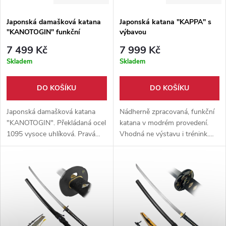
Japonská damašková katana
Japonská katana "KAPPA" s
"KANOTOGIN" funkční
výbavou
7 499 Kč
7 999 Kč
Skladem
Skladem
DO KOŠÍKU
DO KOŠÍKU
Japonská damašková katana
Nádherně zpracovaná, funkční
"KANOTOGIN". Překládaná ocel
katana v modrém provedení.
1095 vysoce uhlíková. Pravá
Vhodná ne výstavu i trénink.
rejnočí kůže. Černě lakovaná
Japonská ocel T10, pravá
dřevěná pochva. Vhodná pro
rejnočí kůže a pravá linie kalení
trénink a tameshigiri.
hamon. Součástí balení je
souprava na údržbu a dřevěný
stojánek.