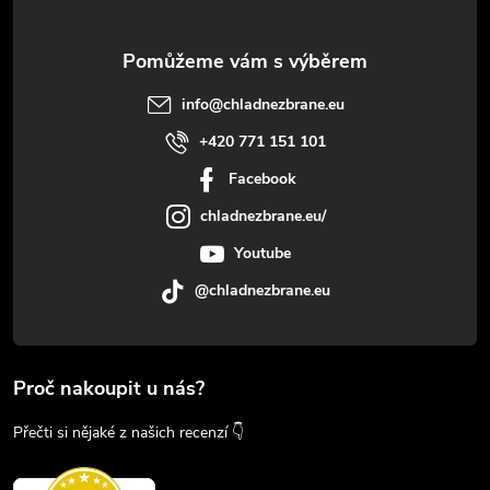
info
@
chladnezbrane.eu
+420 771 151 101
Facebook
chladnezbrane.eu/
Youtube
@chladnezbrane.eu
Proč nakoupit u nás?
Přečti si nějaké z našich recenzí 👇