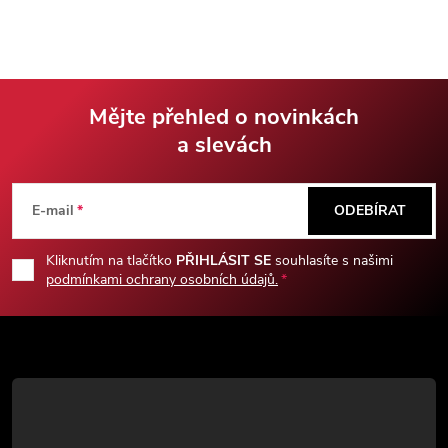
protiskluzovou gumou.
materiály. Zabaleno v dřevěném
Dodáváno s hávem v dárkové
boxu.
krabici.
Mějte přehled o novinkách
a slevách
Z
á
E-mail
ODEBÍRAT
p
Kliknutím na tlačítko
PŘIHLÁSIT SE
souhlasíte s našimi
podmínkami ochrany osobních údajů.
a
t
í