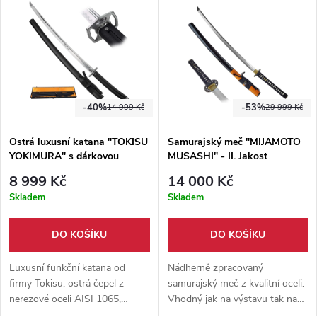
součástí balení.
[calc(var(--header-
height)+min(200px,max(70px,20sv
dir="auto" data-turn-
id="request-68d645b1-52a0-
8332-a0cf-e445c12f6913-0"
data-testid="conversation-
turn-135" data-scroll-
-40%
-53%
14 999 Kč
29 999 Kč
anchor="true" data-
turn="assistant"
Ostrá luxusní katana "TOKISU
Samurajský meč "MIJAMOTO
tabindex="-1"> Luxusní
YOKIMURA" s dárkovou
MUSASHI" - II. Jakost
červená katana s čepelí z oceli
krabicí
T10 kalené jílem na 60 HRC.
8 999 Kč
14 000 Kč
Reálný hamon, velice ostrá
Skladem
Skladem
čepel, jedinečné zdobení
pochvy - to vše v dřevěné
DO KOŠÍKU
DO KOŠÍKU
krabici.
Luxusní funkční katana od
Nádherně zpracovaný
firmy Tokisu, ostrá čepel z
samurajský meč z kvalitní oceli.
nerezové oceli AISI 1065,
Vhodný jak na výstavu tak na
kovová záštita, rukojeť s
trénink tameshigiri i odolnější