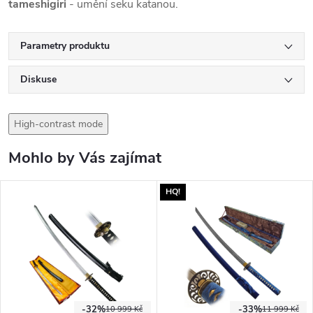
tameshigiri
- umění seku katanou.
Parametry produktu
Diskuse
High-contrast mode
Mohlo by Vás zajímat
HQ!
-32%
-33%
10 999 Kč
11 999 Kč