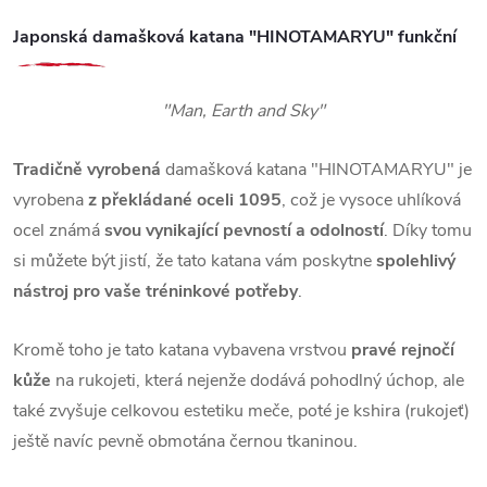
Japonská damašková katana "HINOTAMARYU" funkční
"Man, Earth and Sky"
Tradičně vyrobená
damašková katana "HINOTAMARYU" je
vyrobena
z překládané oceli 1095
, což je vysoce uhlíková
ocel známá
svou vynikající pevností a odolností
. Díky tomu
si můžete být jistí, že tato katana vám poskytne
spolehlivý
nástroj
pro vaše tréninkové potřeby
.
Kromě toho je tato katana vybavena vrstvou
pravé rejnočí
kůže
na rukojeti, která nejenže dodává pohodlný úchop, ale
také zvyšuje celkovou estetiku meče, poté je kshira (rukojeť)
ještě navíc pevně obmotána černou tkaninou.