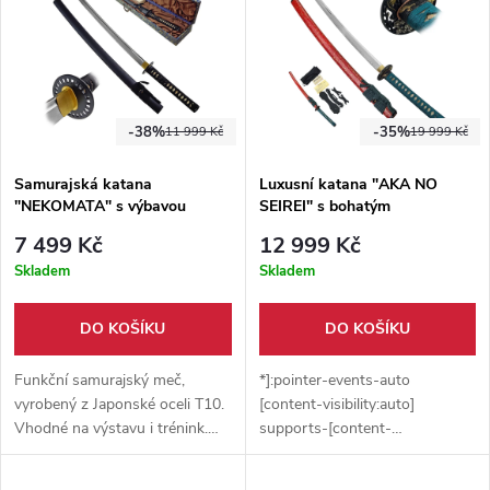
-38%
-35%
11 999 Kč
19 999 Kč
Samurajská katana
Luxusní katana "AKA NO
"NEKOMATA" s výbavou
SEIREI" s bohatým
příslušenstvím
7 499 Kč
12 999 Kč
Skladem
Skladem
DO KOŠÍKU
DO KOŠÍKU
Funkční samurajský meč,
*]:pointer-events-auto
vyrobený z Japonské oceli T10.
[content-visibility:auto]
Vhodné na výstavu i trénink.
supports-[content-
Zabaleno v dárkové krabici.
visibility:auto]:[contain-intrinsic-
Sada na údržbu a stojánek
size:auto_100lvh] scroll-mt-