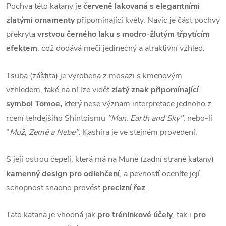
Pochva této katany je
červeně lakovaná s elegantními
zlatými ornamenty
připomínající květy. Navíc je část pochvy
překryta
vrstvou černého laku s modro-žlutým třpytícím
efektem
, což dodává meči jedinečný a atraktivní vzhled.
Tsuba (záštita) je vyrobena z mosazi s kmenovým
vzhledem, také na ní lze vidět
zlatý znak připomínající
symbol Tomoe,
který nese význam interpretace jednoho z
rčení tehdejšího Shintoismu
"Man, Earth and Sky",
nebo-li
"
Muž, Země a Nebe"
.
Kashira je ve stejném provedení.
S její ostrou čepelí, která má na Muně (zadní straně katany)
kamenný design pro odlehčení
, a pevností oceníte její
schopnost snadno provést
precizní řez
.
Tato katana je vhodná jak
pro tréninkové účely
, tak i
pro