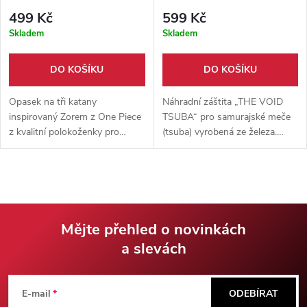
TSUBA"
499 Kč
599 Kč
Skladem
Skladem
DO KOŠÍKU
DO KOŠÍKU
Opasek na tři katany
Náhradní záštita „THE VOID
inspirovaný Zorem z One Piece
TSUBA“ pro samurajské meče
z kvalitní polokoženky pro
(tsuba) vyrobená ze železa.
cosplay, anime festivaly a
Nabízí precizní zpracování,
nošení samurajských mečů.
různé motivy a tvary pro
estetické vylepšení i lepší
vyvážení zbraně.
Mějte přehled o novinkách
a slevách
Z
á
E-mail
ODEBÍRAT