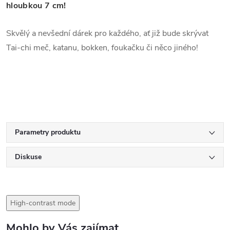
hloubkou 7 cm!
Skvělý a nevšední dárek pro každého, ať již bude skrývat
Tai-chi meč, katanu, bokken, foukačku či něco jiného!
Parametry produktu
Diskuse
High-contrast mode
Mohlo by Vás zajímat