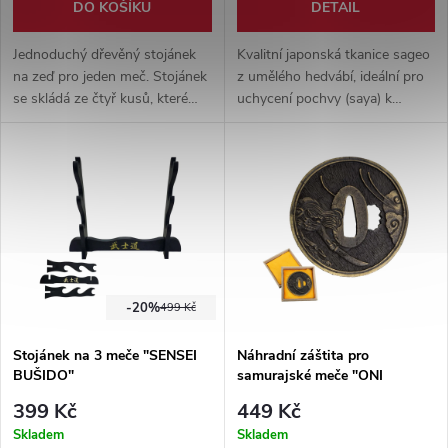
DO KOŠÍKU
DETAIL
Jednoduchý dřevěný stojánek
Kvalitní japonská tkanice sageo
na zeď pro jeden meč. Stojánek
z umělého hedvábí, ideální pro
se skládá ze čtyř kusů, které
uchycení pochvy (saya) k
jsou spojené šrouby jenž
opasku (obi) i pro dekorativní
najdete v balení.
úpravu tradičních japonských
mečů.
-20%
499 Kč
Stojánek na 3 meče "SENSEI
Náhradní záštita pro
BUŠIDO"
samurajské meče "ONI
TSUBA"
399 Kč
449 Kč
Skladem
Skladem