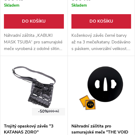
Skladem
Skladem
DO KOŠÍKU
DO KOŠÍKU
Náhradní záštita „KABUKI
Koženkový závěs černé barvy
MASK TSUBA“ pro samurajské
až na 3 meče/katany. Dodáváno
meče vyrobená z odolné slitiny
s páskem, univerzální velikost.
zinku. Nabízí precizní
Ideální doplněk k historickému
zpracování, různé motivy a
či divadelnímu kostýmu.
tvary pro estetické vylepšení i
lepší vyvážení zbraně.
-50%
999 Kč
Trojitý opaskový závěs "3
Náhradní záštita pro
KATANAS ZORO"
samurajské meče "THE VOID