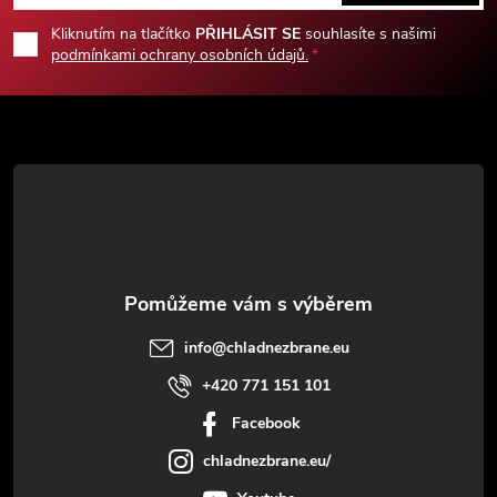
p
Kliknutím na tlačítko
PŘIHLÁSIT SE
souhlasíte s našimi
podmínkami ochrany osobních údajů.
a
t
í
info
@
chladnezbrane.eu
+420 771 151 101
Facebook
chladnezbrane.eu/