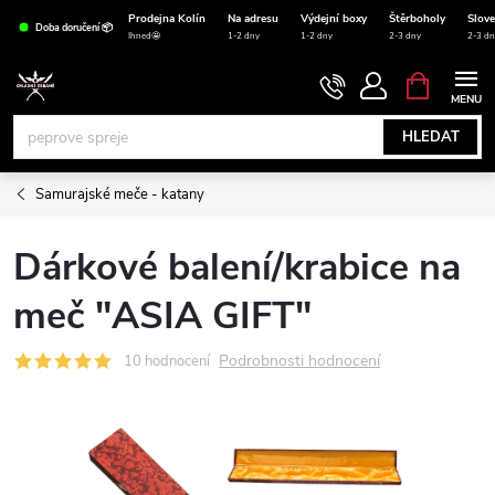
Přejít
Prodejna Kolín
Na adresu
Výdejní boxy
Štěrboholy
Slov
Doba doručení 📦
na
Ihned🤩
1-2 dny
1-2 dny
2-3 dny
2-3 dn
obsah
NÁKUPNÍ
KOŠÍK
HLEDAT
Samurajské meče - katany
Dárkové balení/krabice na
meč "ASIA GIFT"
Podrobnosti hodnocení
10 hodnocení