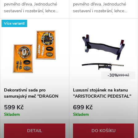
pevného dřeva. Jednoduché
pevného dřeva. Jednoduché
sestavení i rozebrání, lehce
sestavení i rozebrání, lehce
přenosný. 2 místa vhodné pro
přenosný. 2 místa vhodné pro
Více variant!
katanu i další typy mečů.
katanu i další typy mečů.
-30%
999 Kč
Dekorativní sada pro
Luxusní stojánek na katanu
samurajský meč "DRAGON
"ARISTOCRATIC PEDESTAL"
ORNAMENTS" 2 druhy
599 Kč
699 Kč
Skladem
Skladem
DETAIL
DO KOŠÍKU