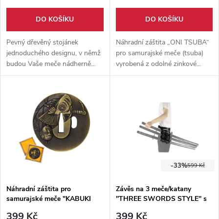
DO KOŠÍKU
DO KOŠÍKU
Pevný dřevěný stojánek
Náhradní záštita „ONI TSUBA“
jednoduchého designu, v němž
pro samurajské meče (tsuba)
budou Vaše meče nádherně
vyrobená z odolné zinkové
vystaveny. Místo až pro 3 meče
slitiny. Nabízí precizní
různých druhů. Stojánek zdobí
zpracování, různé motivy a
nápis "BUŠIDO".
tvary pro estetické vylepšení i
lepší vyvážení zbraně.
-33%
599 Kč
Náhradní záštita pro
Závěs na 3 meče/katany
samurajské meče "KABUKI
''THREE SWORDS STYLE'' s
MASK TSUBA"
páskem
399 Kč
399 Kč