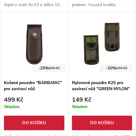
čepel z oceli 3cr13 o délce 15
prakem. Vysoká kvalita
cm. Protiskluzová rukojeť z
provedení. 8,5 cm čepel z
termoplastické gumy. ABS
nerezové oceli 3cr13. Klip na
plastové pouzdro na opasek.
opasek. Součástí je i pouzdro
na opasek.
-50%
-29%
299 Kč
699 Kč
Nylonové pouzdro K25 pro
Kožené pouzdro ''BARBARIC''
zavírací nůž "GREEN NYLON"
pro zavírací nůž
149 Kč
499 Kč
Skladem
Skladem
DO KOŠÍKU
DO KOŠÍKU