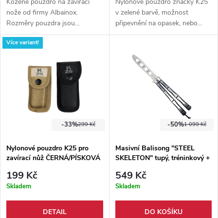
Nylonové pouzdro značky K25
Kožené pouzdro na zavírací
v zelené barvě, možnost
nože od firmy Albainox.
připevnění na opasek, nebo
Rozměry pouzdra jsou
MOLLE vazbu, zapínání přes
15cmx6cm, zavírání je zařízeno
Více variant!
kovový druk.
drukem, vzadu úchyt na
opasek.
-33%
-50%
299 Kč
1 099 Kč
Nylonové pouzdro K25 pro
Masivní Balisong "STEEL
zavírací nůž ČERNÁ/PÍSKOVÁ
SKELETON" tupý, tréninkový +
pouzdro
199 Kč
549 Kč
Skladem
Skladem
DETAIL
DO KOŠÍKU