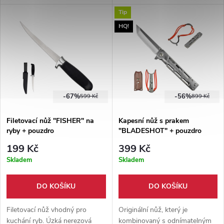
pouzdrem z hovězí kůže
koženým pouzdrem s poutkem
Tip
zdarma.
na opasek. Skvělý pomocník na
houby i do přírody.
HQ!
-67%
-56%
599 Kč
899 Kč
Filetovací nůž "FISHER" na
Kapesní nůž s prakem
ryby + pouzdro
"BLADESHOT" + pouzdro
199 Kč
399 Kč
Skladem
Skladem
DO KOŠÍKU
DO KOŠÍKU
Filetovací nůž vhodný pro
Originální nůž, který je
kuchání ryb. Úzká nerezová
kombinovaný s odnímatelným