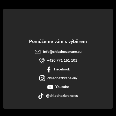
t
í
info
@
chladnezbrane.eu
+420 771 151 101
Facebook
chladnezbrane.eu/
Youtube
@chladnezbrane.eu