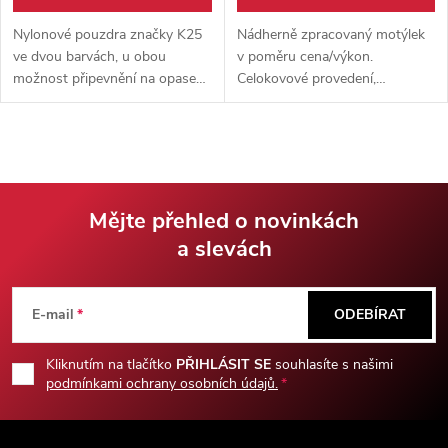
Nylonové pouzdra značky K25
Nádherně zpracovaný motýlek
ve dvou barvách, u obou
v poměru cena/výkon.
možnost připevnění na opasek,
Celokovové provedení,
nebo MOLLE vazbu. Velikost S,
tréninková čepel, luxusní
nebo M, zapínání přes kovový
design. Dodáváno s nylonovým
druk.
pouzdrem.
Mějte přehled o novinkách
a slevách
Z
á
E-mail
ODEBÍRAT
p
Kliknutím na tlačítko
PŘIHLÁSIT SE
souhlasíte s našimi
podmínkami ochrany osobních údajů.
a