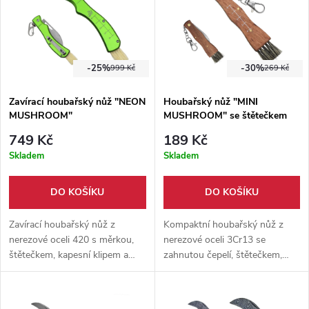
-25%
-30%
999 Kč
269 Kč
Zavírací houbařský nůž "NEON
Houbařský nůž "MINI
MUSHROOM"
MUSHROOM" se štětečkem
749 Kč
189 Kč
Skladem
Skladem
DO KOŠÍKU
DO KOŠÍKU
Zavírací houbařský nůž z
Kompaktní houbařský nůž z
nerezové oceli 420 s měrkou,
nerezové oceli 3Cr13 se
štětečkem, kapesní klipem a
zahnutou čepelí, štětečkem,
karabinou. Praktický houbařský
měrkou a karabinkou pro
nůž v neonově zeleném
pohodlný sběr hub v lese i
provedení
přírodě na výpravách ven.