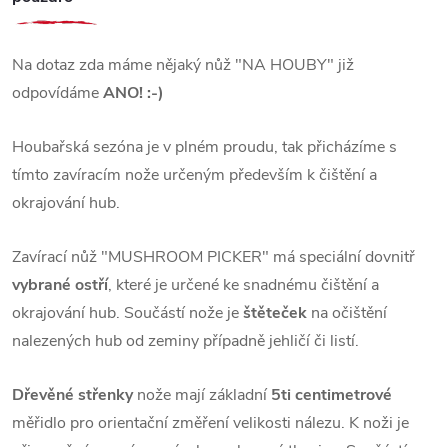
Na dotaz zda máme nějaký nůž "NA HOUBY" již
odpovídáme
ANO! :-)
Houbařská sezóna je v plném proudu, tak přicházíme s
tímto zavíracím nože určeným především k čištění a
okrajování hub.
Zavírací nůž "MUSHROOM PICKER" má speciální dovnitř
vybrané ostří
, které je určené ke snadnému čištění a
okrajování hub. Součástí nože je
štěteček
na očištění
nalezených hub od zeminy případně jehličí či listí.
Dřevěné střenky
nože mají základní
5ti centimetrové
měřidlo pro orientační změření velikosti nálezu. K noži je