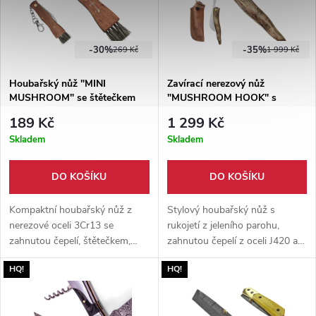
-30%
-35%
269 Kč
1 999 Kč
Houbařský nůž "MINI
Zavírací nerezový nůž
MUSHROOM" se štětečkem
"MUSHROOM HOOK" s
koženým pouzdrem
189 Kč
1 299 Kč
Skladem
Skladem
DO KOŠÍKU
DO KOŠÍKU
Kompaktní houbařský nůž z
Stylový houbařský nůž s
nerezové oceli 3Cr13 se
rukojetí z jeleního parohu,
zahnutou čepelí, štětečkem,
zahnutou čepelí z oceli J420 a
měrkou a karabinkou pro
koženým pouzdrem s poutkem
HQ!
HQ!
pohodlný sběr hub v lese i
na opasek. Skvělý pomocník na
přírodě na výpravách ven.
houby i do přírody.