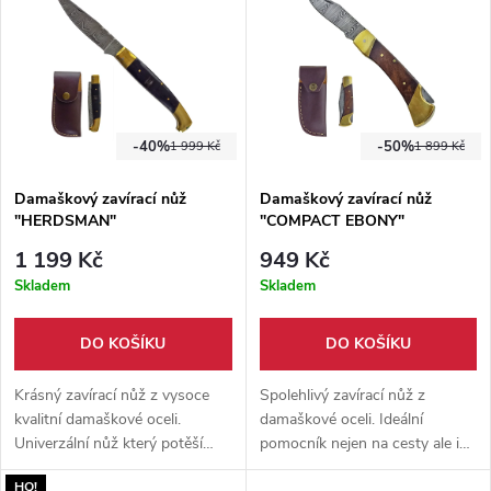
-40%
-50%
1 999 Kč
1 899 Kč
Damaškový zavírací nůž
Damaškový zavírací nůž
"HERDSMAN"
"COMPACT EBONY"
1 199 Kč
949 Kč
Skladem
Skladem
DO KOŠÍKU
DO KOŠÍKU
Krásný zavírací nůž z vysoce
Spolehlivý zavírací nůž z
kvalitní damaškové oceli.
damaškové oceli. Ideální
Univerzální nůž který potěší
pomocník nejen na cesty ale i
každého milovníka chladných
do domácnosti. Součástí balení
HQ!