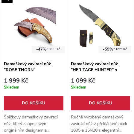
zbraní.
je též Pevné pouzdro z hovězí
kůže.
-47%
-59%
3 799 Kč
2 699 Kč
Damaškový zavírací nůž
Damaškový zavírací nůž
"ROSE THORN"
"HERITAGE HUNTER" s
koženým pouzdrem
1 999 Kč
1 099 Kč
Skladem
Skladem
DO KOŠÍKU
DO KOŠÍKU
Špičkový damaškový zavírací
Ručně vyrobený damaškový
nůž, který zaujme svým
zavírací nůž z překládané oceli
originálním designem a
1095 a 15N20 s elegantní