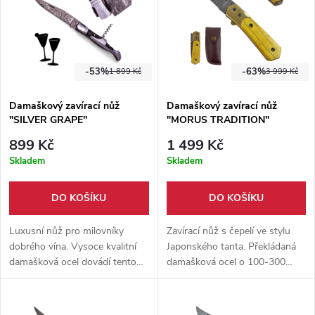
-53%
-63%
1 899 Kč
3 999 Kč
Damaškový zavírací nůž
Damaškový zavírací nůž
"SILVER GRAPE"
"MORUS TRADITION"
899 Kč
1 499 Kč
Skladem
Skladem
DO KOŠÍKU
DO KOŠÍKU
Luxusní nůž pro milovníky
Zavírací nůž s čepelí ve stylu
dobrého vína. Vysoce kvalitní
Japonského tanta. Překládaná
damašková ocel dovádí tento
damašková ocel o 100-300
zavírací nůž do naprosté
vrstvách. Pohodlná dřevěná
dokonalosti. Dodáván s ručně
rukojeť, Kožené pouzdro
šitým pouzdrem z hovězí kůže.
součástí balení.