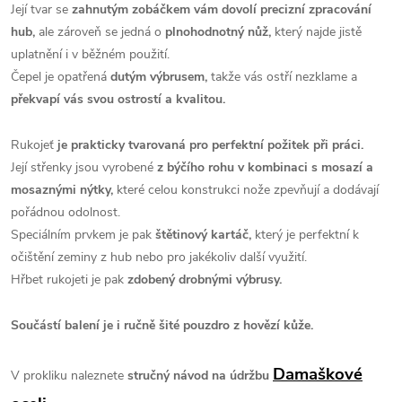
Její tvar se
zahnutým zobáčkem vám dovolí precizní zpracování
hub,
ale zároveň se jedná o
plnohodnotný nůž,
který najde jistě
uplatnění i v běžném použití.
Čepel je opatřená
dutým výbrusem,
takže vás ostří nezklame a
překvapí vás svou ostrostí a kvalitou.
Rukojeť
je prakticky tvarovaná pro perfektní požitek při práci.
Její střenky jsou vyrobené
z býčího rohu v kombinaci s mosazí a
mosaznými nýtky,
které celou konstrukci nože zpevňují a dodávají
pořádnou odolnost.
Speciálním prvkem je pak
štětinový kartáč,
který je perfektní k
očištění zeminy z hub nebo pro jakékoliv další využití.
Hřbet rukojeti je pak
zdobený drobnými výbrusy.
Součástí balení je i ručně šité pouzdro z hovězí kůže.
Damaškové
V prokliku naleznete
stručný návod na údržbu