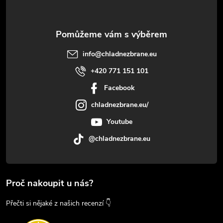
info
@
chladnezbrane.eu
+420 771 151 101
Facebook
chladnezbrane.eu/
Youtube
@chladnezbrane.eu
Proč nakoupit u nás?
Přečti si nějaké z našich recenzí 👇