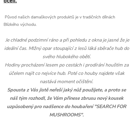
oceli.
Původ našich damaškových produktů je v tradičních dílnách
Blízkého východu.
Je chladné podzimní ráno a při pohledu z okna je jasné že je
ideální čas. Mlžný opar stoupající z lesů láká sběrače hub do
svého hlubokého obětí.
Hodiny procházení lesem po cestách i prodírání houštím za
účelem najít co nejvíce hub. Poté co houby najdete však
nastává moment očištění.
Spousta z Vás jistě neřeší jaký nůž použijete, a proto se
náš tým rozhodl, že Vám přinese zbrusu nový kousek
uzpůsobený pro nadšence do houbaření "SEARCH FOR
MUSHROOMS".