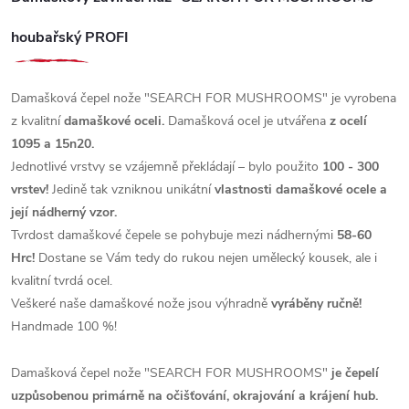
houbařský PROFI
Damašková čepel nože "SEARCH FOR MUSHROOMS" je vyrobena
z kvalitní
damaškové oceli.
Damašková ocel je utvářena
z ocelí
1095 a 15n20.
Jednotlivé vrstvy se vzájemně překládají – bylo použito
100 - 300
vrstev!
Jedině tak vzniknou unikátní
vlastnosti damaškové ocele a
její nádherný vzor.
Tvrdost damaškové čepele se pohybuje mezi nádhernými
58-60
Hrc!
Dostane se Vám tedy do rukou nejen umělecký kousek, ale i
kvalitní tvrdá ocel.
Veškeré naše damaškové nože jsou výhradně
vyráběny ručně!
Handmade 100 %!
Damašková čepel nože "SEARCH FOR MUSHROOMS"
je čepelí
uzpůsobenou primárně na očišťování, okrajování a krájení hub.