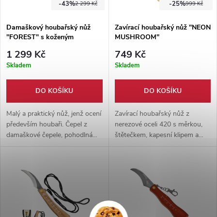
-43%
-25%
2 299 Kč
999 Kč
Damaškový houbařský nůž
Zavírací houbařský nůž "NEON
"FOREST" s koženým
MUSHROOM"
pouzdrem
1 299 Kč
749 Kč
Skladem
Skladem
DO KOŠÍKU
DO KOŠÍKU
Malý a praktický nůž, jenž ocení
Zavírací houbařský nůž z
především houbaři. Čepel z
nerezové oceli 420 s měrkou,
damaškové čepele, pohodlná
štětečkem, kapesní klipem a
dřevěná rukojeť a pevné
karabinou. Praktický houbařský
pouzdro z hovězí kůže.
nůž v neonově zeleném
provedení