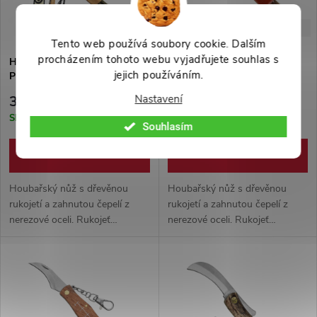
-33%
-20%
599 Kč
249 Kč
Tento web používá soubory cookie. Dalším
procházením tohoto webu vyjadřujete souhlas s
Houbařský nůž "MUSHROOM
Pravý houbařský nůž "NA
jejich používáním.
PICKER" se štětečkem +
HOUBY" se štětečkem
pouzdro
Nastavení
399 Kč
199 Kč
Skladem
Skladem
Souhlasím
DO KOŠÍKU
DO KOŠÍKU
Houbařský nůž s dřevěnou
Houbařský nůž s dřevěnou
rukojetí a zahnutou čepelí z
rukojetí a zahnutou čepelí z
nerezové oceli. Rukojeť
nerezové oceli. Rukojeť
zakončená štětečkem na
zakončená štětečkem na
očistění hub. Ideální pomocník
očistění hub. Ideální pomocník
do lesa.
do lesa.