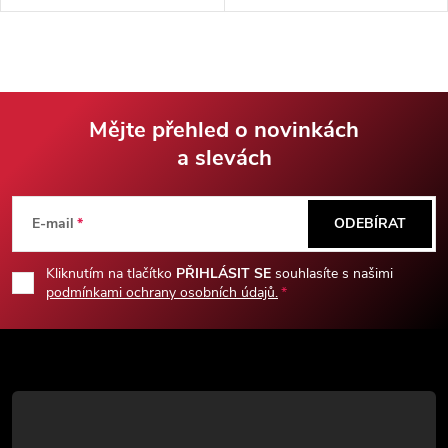
provedením. Potěší i jako dárek
rukojetí z mosazi, dřeva a
pro milovníka nožů. Nůž je
velbloudí kosti. Součástí je
dodáván s ručně šitým
kožené pouzdro pro pohodlné
pouzdrem z hovězí kůže.
nošení na opasku.
Mějte přehled o novinkách
a slevách
Z
á
E-mail
ODEBÍRAT
p
Kliknutím na tlačítko
PŘIHLÁSIT SE
souhlasíte s našimi
podmínkami ochrany osobních údajů.
a
t
í