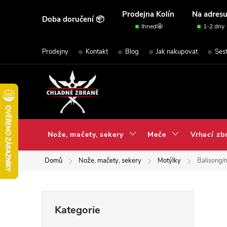
Přejít
Prodejna Kolín
Na adres
Doba doručení 📦
na
Ihned🤩
1-2 dny
obsah
Prodejny
Kontakt
Blog
Jak nakupovat
Ses
Nože, mačety, sekery
Meče
Vrhací zb
Domů
Nože, mačety, sekery
Motýlky
Balisong
P
Přeskočit
Kategorie
kategorie