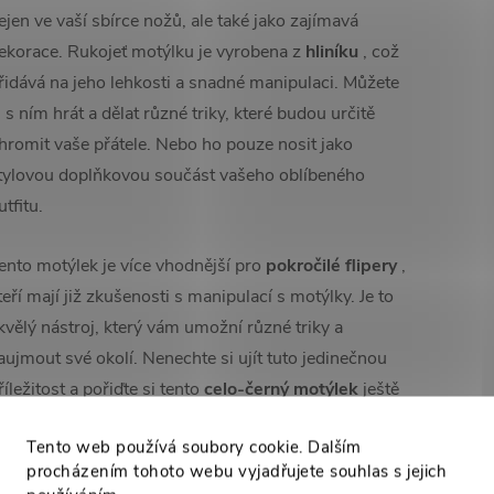
ejen ve vaší sbírce nožů, ale také jako zajímavá
ekorace. Rukojeť motýlku je vyrobena z
hliníku
, což
řidává na jeho lehkosti a snadné manipulaci. Můžete
i s ním hrát a dělat různé triky, které budou určitě
hromit vaše přátele. Nebo ho pouze nosit jako
tylovou doplňkovou součást vašeho oblíbeného
utfitu.
ento motýlek je více vhodnější pro
pokročilé flipery
,
teří mají již zkušenosti s manipulací s motýlky. Je to
kvělý nástroj, který vám umožní různé triky a
aujmout své okolí. Nenechte si ujít tuto jedinečnou
říležitost a pořiďte si tento
celo-černý motýlek
ještě
nes! Budete jeho kvalitou, designem a všestranností.
Tento web používá soubory cookie. Dalším
procházením tohoto webu vyjadřujete souhlas s jejich