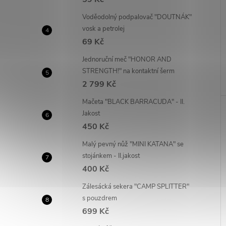
Voděodolný podpalovač "DOUTNÁK"
vosk a petrolej
69 Kč
Jednoruční meč "HONOR AND
STRENGTH!" na kontaktní šerm
2 799 Kč
Mačeta "BLACK BARRACUDA" - II.
Jakost
450 Kč
Malý pevný nůž "MINI KATANA" se
stojánkem - II.jakost
400 Kč
Zálesácká sekera "CAMP SPLITTER"
s pouzdrem
699 Kč