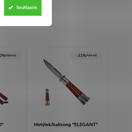
Souhlasím
40%
-31%
999 Kč
799 Kč
O"
Motýlek/balisong "ELEGANT"