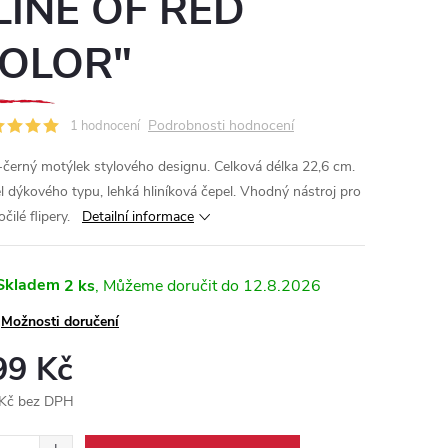
LINE OF RED
OLOR"
Podrobnosti hodnocení
1 hodnocení
-černý motýlek stylového designu. Celková délka 22,6 cm.
l dýkového typu, lehká hliníková čepel. Vhodný nástroj pro
čilé flipery.
Detailní informace
Skladem
2 ks
12.8.2026
Možnosti doručení
99 Kč
Kč bez DPH
ná
: