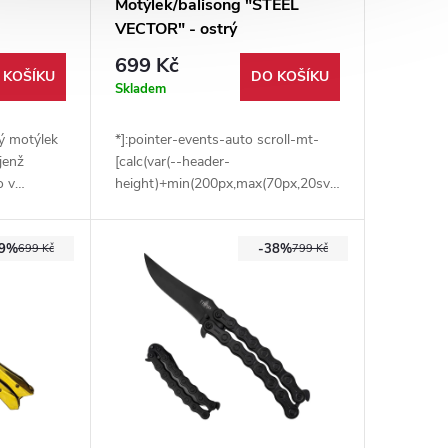
Motýlek/balisong "STEEL
VECTOR" - ostrý
699 Kč
 KOŠÍKU
DO KOŠÍKU
Skladem
vý motýlek
*]:pointer-events-auto scroll-mt-
jenž
[calc(var(--header-
o v
height)+min(200px,max(70px,20svh)))]"
é oceli a
dir="auto" data-turn-id="request-
68d645b1-52a0-8332-a0cf-
29%
-38%
e445c12f6913-3" data-
699 Kč
799 Kč
testid="conversation-turn-109"
data-scroll-anchor="true" data-
turn="assistant" tabindex="-1">
Ostrý balisong/motýlek s čepelí z
nerezové oceli a černou dřevěnou
rukojetí. Perfektně vyvážený pro
trénink, triky i a díky ostré čepeli je
tak vhodný pro každodenní použití.