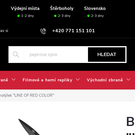
u
Výdejní místa
Štěrboholy
Slovensko
1-2 dny
2-3 dny
2-3 dny
+420 771 151 101
tav si svou sadu✅
HLEDAT
raně
Filmové a herní repliky
Východní zbraně
/motýlek "LINE OF RED COLOR"
B