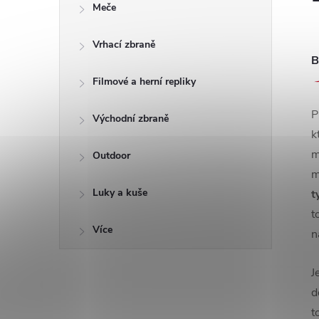
Meče
Vrhací zbraně
B
Filmové a herní repliky
P
Východní zbraně
k
m
Outdoor
m
Luky a kuše
t
t
Více
n
J
d
t