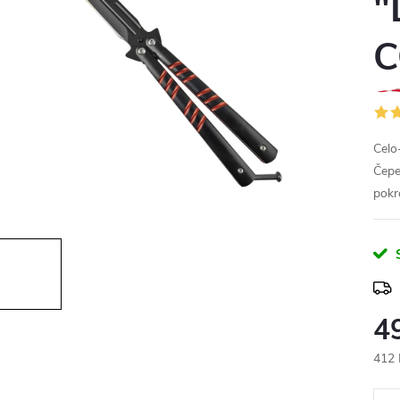
"
C
Celo
Čepe
pokro
4
412 
Měr
cena