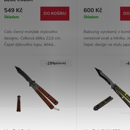
549 Kč
600 Kč
DO KOŠÍKU
DO
Skladem
Skladem
Celo-černý motýlek stylového
Balisong vyrobený z kom
designu. Celková délka 22,6 cm.
nerezové oceli a hliníku.
Čepel dýkového typu, lehká
čepel, design ve stylu ja
hliníková čepel. Vhodný nástroj pro
tanta. Rukojeť obdařena
pokročilé flipery.
protiskluzovým povrchem
-29%
-
699 Kč