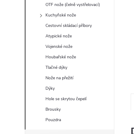
a
OTF nože (čelně vystřelovací)
n
Kuchyňské nože
Cestovní skládací příbory
e
Atypické nože
l
Vojenské nože
Houbařské nože
Tlačné dýky
Nože na přežití
Dýky
Hole se skrytou čepelí
Brousky
Pouzdra