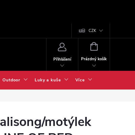
CZK
NÁKUPNÍ
KOŠÍK
Prázdný košík
Přihlášení
Outdoor
Luky a kuše
Více
alisong/motýlek