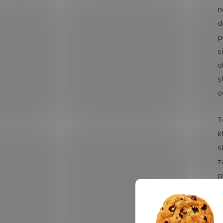
n
d
p
s
o
s
o
T
k
s
z
p
d