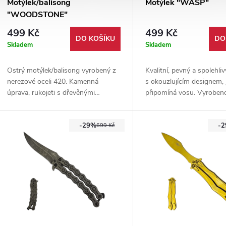
Motýlek/balisong
Motýlek "WASP"
"WOODSTONE"
499 Kč
499 Kč
DO KOŠÍKU
DO
Skladem
Skladem
Ostrý motýlek/balisong vyrobený z
Kvalitní, pevný a spolehli
nerezové oceli 420. Kamenná
s okouzlujícím designem, 
úprava, rukojeti s dřevěnými
připomíná vosu. Vyroben
střenkami. Velice lehký (115g)
kombinaci kvalitní nerezov
ideální pro pokročilé flippery.
hliníku.
-29%
-
699 Kč