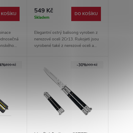
549 Kč
 KOŠÍKU
DO KOŠÍKU
Skladem
binace
Elegantní ostrý balisong vyroben z
 Jednosečná
nerezové oceli 2Cr13. Rukojeti jsou
ponského
vyrobené také z nerezové oceli a
 pohodlným
mají na sobě dřevěné střenky.
.
44%
-30%
899 Kč
999 Kč