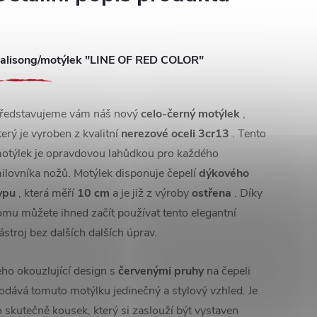
alisong/motýlek "LINE OF RED COLOR"
ředstavujeme vám náš nový
celo-černý motýlek
,
terý je vyroben z kvalitní
nerezové oceli 3cr13
. Tento
otýlek je opravdovou lahůdkou pro každého
ilovníka nožů. Motýlek disponuje čepelí
dýkového
ypu
, která měří
10 cm
a je již z výroby
ostřena
. Díky
omu můžete ihned začít používat tento elegantní
ástroj bez dalších dalších úprav.
eho okouzlující design s
červenými pruhy
na čepeli
odává tomuto motýlku jedinečný a stylový vzhled. Je
o skutečně kousek, který si zaslouží být vystaven