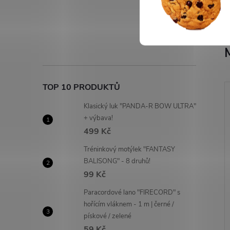
TOP 10 PRODUKTŮ
Klasický luk "PANDA-R BOW ULTRA"
+ výbava!
499 Kč
Tréninkový motýlek "FANTASY
BALISONG" - 8 druhů!
99 Kč
Paracordové lano "FIRECORD" s
hořícím vláknem - 1 m | černé /
pískové / zelené
59 Kč