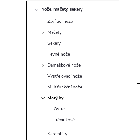
o
Nože, mačety, sekery
s
Zavírací nože
t
Mačety
r
Sekery
Pevné nože
a
Damaškové nože
n
Vystřelovací nože
Multifunkční nože
n
Motýlky
í
Ostré
Tréninkové
p
Karambity