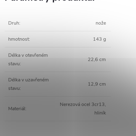
Druh
:
nože
hmotnost
:
143 g
Délka v otevřeném
22,6 cm
stavu
:
Délka v uzavřeném
12,9 cm
stavu
:
Nerezová ocel 3cr13,
Materiál
:
hliník