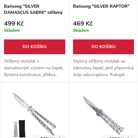
Balisong "SILVER
Balisong "SILVER RAPTOR"
DAMASCUS SABRE" stříbrný
499 Kč
469 Kč
Skladem
Skladem
DO KOŠÍKU
DO KOŠÍKU
Stříbrný motýlek s
Stylový stříbrný motýlek se
damaškovým vzorem na čepeli.
zahnutou čepelí, jenž připomíná
Bytelná konstrukce, jištěna
dráp velociraptora. Rukojeť
pevnými šrouby. Vhodné pro
vyrobena z hliníku, obdařena
začátečníka i pokročilého.
protiskluzovým povrchem.