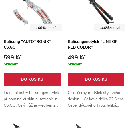
-40%
-44%
999 Kč
899 Kč
Balisong "AUTOTRONIK"
Balisong/motýlek "LINE OF
CS:GO
RED COLOR"
599 Kč
499 Kč
Skladem
Skladem
DO KOŠÍKU
DO KOŠÍKU
Luxusní ostrý balisong/motýlek
Celo-černý motýlek stylového
připomínající skin autotronic z
designu. Celková délka 22,6 cm.
CS:GO. Celý nůž je vyroben z
Čepel dýkového typu, lehká
kvalitní nerezové oceli 3Cr13 a
hliníková čepel. Vhodný nástroj
má příjemnou váhu 195 g.
pro pokročilé flipery.