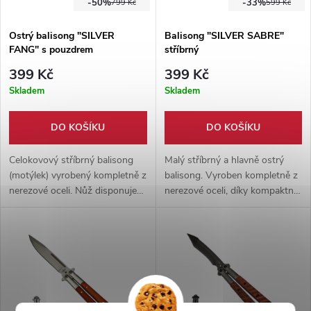
-50%
-33%
799 Kč
599 Kč
Ostrý balisong "SILVER
Balisong "SILVER SABRE"
FANG" s pouzdrem
stříbrný
399 Kč
399 Kč
Skladem
Skladem
DO KOŠÍKU
DO KOŠÍKU
Celokovový stříbrný balisong
Malý stříbrný a hlavně ostrý
(motýlek) vyrobený kompletně z
balisong. Vyroben kompletně z
nerezové oceli. Nůž disponuje
nerezové oceli, díky kompaktní
pružinkovou pojistkou a
velikosti je ideálním
nylonovým pouzdrem.
společníkem na cesty.