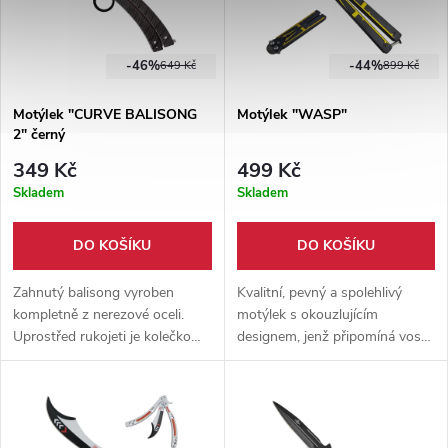
-46%
-44%
649 Kč
899 Kč
Motýlek "CURVE BALISONG
Motýlek "WASP"
2" černý
349 Kč
499 Kč
Skladem
Skladem
DO KOŠÍKU
DO KOŠÍKU
Zahnutý balisong vyroben
Kvalitní, pevný a spolehlivý
kompletně z nerezové oceli.
motýlek s okouzlujícím
Uprostřed rukojeti je kolečko
designem, jenž připomíná vosu.
pro prst, pro pevnější úchop při
Vyrobeno v kombinaci kvalitní
řezání.
nerezové oceli a hliníku.