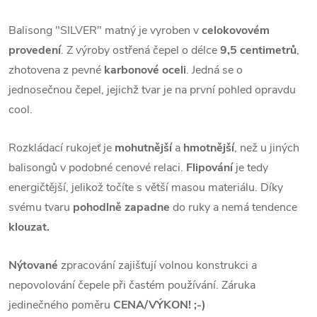
Balisong "SILVER" matný je vyroben v
celokovovém
provedení
. Z výroby ostřená čepel o délce
9,5 centimetrů
,
zhotovena z pevné
karbonové oceli
. Jedná se o
jednosečnou čepel, jejichž tvar je na první pohled opravdu
cool.
Rozkládací rukojeť je
mohutnější
a
hmotnější
, než u jiných
balisongů v podobné cenové relaci.
Flipování
je tedy
energičtější, jelikož točíte s větší masou materiálu. Díky
svému tvaru
pohodlně zapadne
do ruky a nemá tendence
klouzat.
Nýtované
zpracování zajišťují volnou konstrukci a
nepovolování čepele při častém používání. Záruka
jedinečného poměru
CENA/VÝKON! ;-)