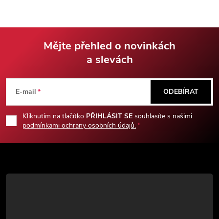
nerezové oceli.
Mějte přehled o novinkách
a slevách
Z
á
E-mail
ODEBÍRAT
p
Kliknutím na tlačítko
PŘIHLÁSIT SE
souhlasíte s našimi
podmínkami ochrany osobních údajů.
a
t
í