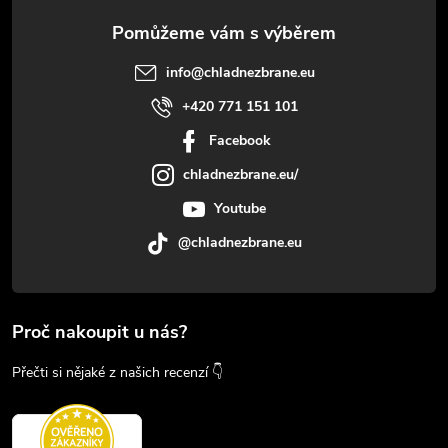
info
@
chladnezbrane.eu
+420 771 151 101
Facebook
chladnezbrane.eu/
Youtube
@chladnezbrane.eu
Proč nakoupit u nás?
Přečti si nějaké z našich recenzí 👇