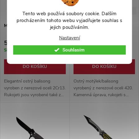
-31%
-29%
799 Kč
699 Kč
Tento web používá soubory cookie. Dalším
procházením tohoto webu vyjadřujete souhlas s
Motýlek/balisong "ELEGANT"
Motýlek/balisong
jejich používáním.
"WOODSTONE"
Nastavení
549 Kč
499 Kč
Souhlasím
Skladem
Skladem
DO KOŠÍKU
DO KOŠÍKU
Elegantní ostrý balisong
Ostrý motýlek/balisong
vyroben z nerezové oceli 2Cr13.
vyrobený z nerezové oceli 420.
Rukojeti jsou vyrobené také z
Kamenná úprava, rukojeti s
nerezové oceli a mají na sobě
dřevěnými střenkami. Velice
dřevěné střenky.
lehký (115g) ideální pro
pokročilé flippery.