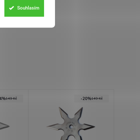
Souhlasím
34%
-20%
149 Kč
149 Kč