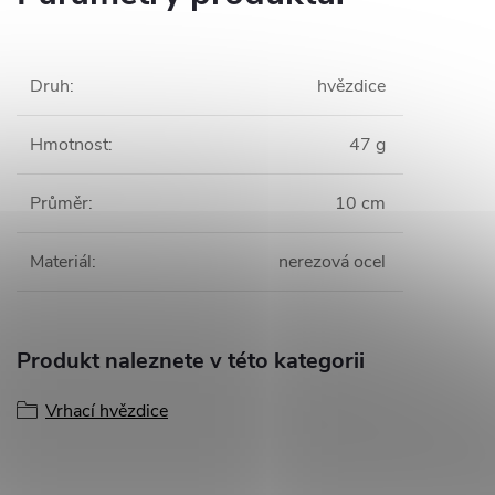
Druh
:
hvězdice
Hmotnost
:
47 g
Průměr
:
10 cm
Materiál
:
nerezová ocel
Produkt naleznete v této kategorii
Vrhací hvězdice