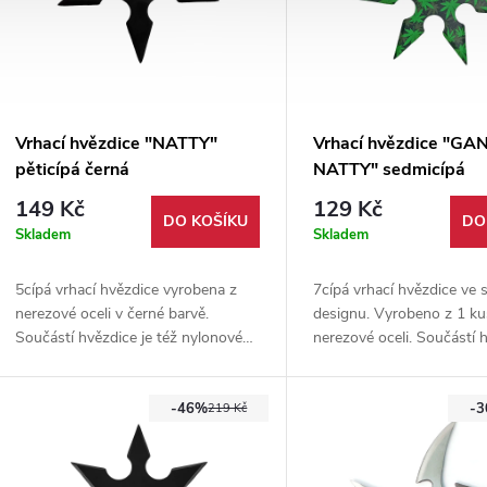
Vrhací hvězdice "NATTY"
Vrhací hvězdice "GA
pěticípá černá
NATTY" sedmicípá
149 Kč
129 Kč
DO KOŠÍKU
DO
Skladem
Skladem
5cípá vrhací hvězdice vyrobena z
7cípá vrhací hvězdice ve 
nerezové oceli v černé barvě.
designu. Vyrobeno z 1 k
Součástí hvězdice je též nylonové
nerezové oceli. Součástí h
pouzdro.
nylonové pouzdro. Vhodn
začátečníka i pokročilé.
-46%
-
219 Kč