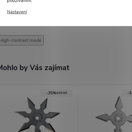
používáním.
Nastavení
High-contrast mode
Mohlo by Vás zajímat
-35%
-
199 Kč