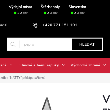
u
Výdejní místa
Štěrboholy
Slovensko
1-2 dny
2-3 dny
2-3 dny
+420 771 151 101
tav si svou sadu✅
HLEDAT
raně
Filmové a herní repliky
Východní zbraně
ězdice "NATTY" pěticípá stříbrná
V