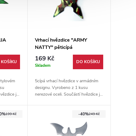
NJA
Vrhací hvězdice "ARMY
NATTY" pěticípá
169 Kč
 KOŠÍKU
DO KOŠÍKU
Skladem
stylovém
5cípá vrhací hvězdice v armádním
usu
designu. Vyrobeno z 1 kusu
vězdice je
nerezové oceli. Součástí hvězdice je
é pro
nylonové pouzdro. Vhodné pro
začátečníka i pokročilé.
30%
-40%
199 Kč
249 Kč