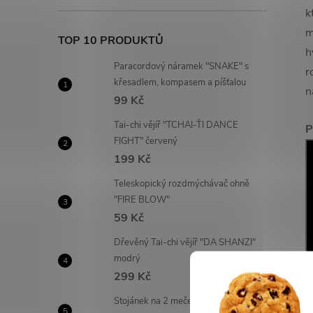
k
m
TOP 10 PRODUKTŮ
h
Paracordový náramek "SNAKE" s
r
křesadlem, kompasem a píšťalou
n
99 Kč
Tai-chi vějíř "TCHAI-ŤI DANCE
P
FIGHT" červený
199 Kč
Teleskopický rozdmýchávač ohně
"FIRE BLOW"
59 Kč
Dřevěný Tai-chi vějíř "DA SHANZI"
modrý
299 Kč
Stojánek na 2 meče "NITEN"