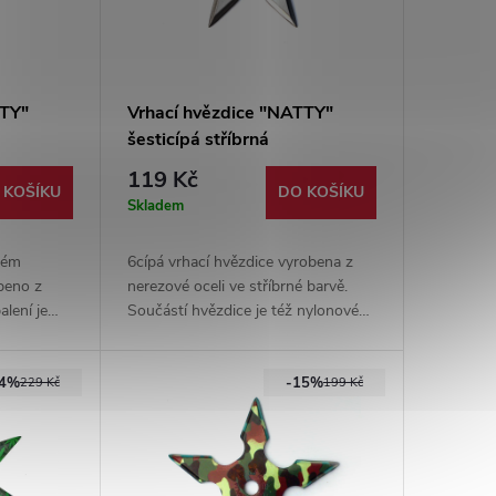
TTY"
Vrhací hvězdice "NATTY"
šesticípá stříbrná
119 Kč
 KOŠÍKU
DO KOŠÍKU
Skladem
rném
6cípá vrhací hvězdice vyrobena z
obeno z
nerezové oceli ve stříbrné barvě.
alení je
Součástí hvězdice je též nylonové
pouzdro.
44%
-15%
229 Kč
199 Kč