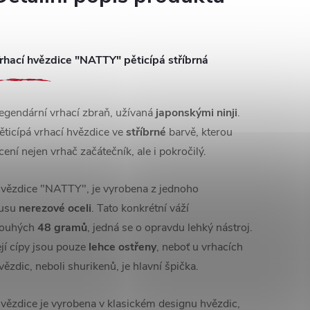
rhací hvězdice "NATTY" pěticípá stříbrná
egendární vrhací zbraň, užívaná
japonskými ninji
.
ěticípá vrhací hvězdice ve
stříbrné
barvě, kterou
cení nejen vrhač začátečník, ale i pokročilý.
vězdice "NATTY", je vyrobena z jednoho
usu
nerezové oceli
. Tato konkrétní váží
ouhých
48 gramů
, jedná se o opravdu lehký nástroj.
ejí cípy jsou pouze
lehce ostřeny
, neboť u vrhacích
vězdic, neboli shurikenů, je hlavní špička.
vězdice je vyrobena v klasickém designu hvězdic,