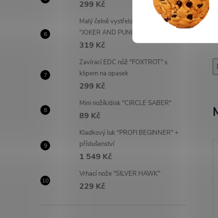
299 Kč
Malý čelně vystřelovací OTF nůž
"JOKER AND PUNISHER"
319 Kč
Zavírací EDC nůž "FOXTROT" s
klipem na opasek
299 Kč
Mini nožík/disk "CIRCLE SABER"
89 Kč
Kladkový luk "PROFI BEGINNER" +
příslušenství
1 549 Kč
Vrhací nože "SILVER HAWK"
229 Kč