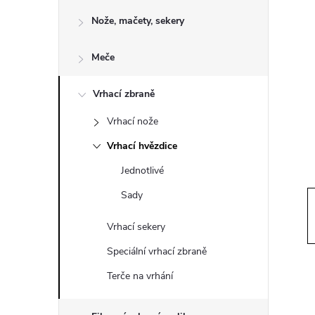
o
Nože, mačety, sekery
s
Meče
t
Vrhací zbraně
r
Vrhací nože
a
Vrhací hvězdice
n
Jednotlivé
Sady
n
Vrhací sekery
í
Speciální vrhací zbraně
p
Terče na vrhání