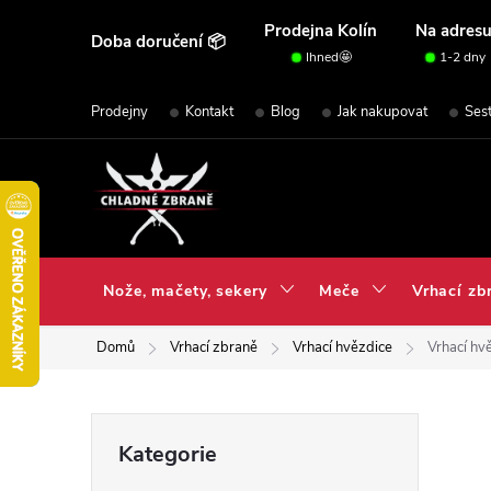
Přejít
Prodejna Kolín
Na adres
Doba doručení 📦
na
Ihned🤩
1-2 dny
obsah
Prodejny
Kontakt
Blog
Jak nakupovat
Ses
Nože, mačety, sekery
Meče
Vrhací zb
Domů
Vrhací zbraně
Vrhací hvězdice
Vrhací hv
P
Přeskočit
Kategorie
kategorie