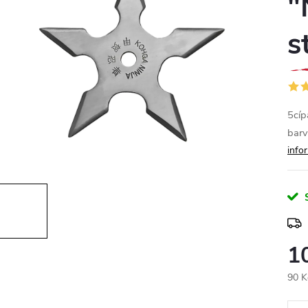
"
s
5cíp
barv
info
1
90 K
Měr