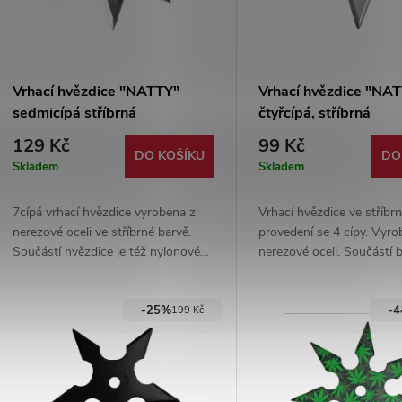
Vrhací hvězdice "NATTY"
Vrhací hvězdice "NA
sedmicípá stříbrná
čtyřcípá, stříbrná
129 Kč
99 Kč
DO KOŠÍKU
DO
Skladem
Skladem
7cípá vrhací hvězdice vyrobena z
Vrhací hvězdice ve stříb
nerezové oceli ve stříbrné barvě.
provedení se 4 cípy. Vyr
Součástí hvězdice je též nylonové
nerezové oceli. Součástí b
pouzdro.
nylonové pouzdro.
-25%
-
199 Kč