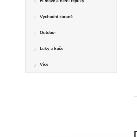
a
Filmové a herní repliky
n
Východní zbraně
e
Outdoor
l
Luky a kuše
Více