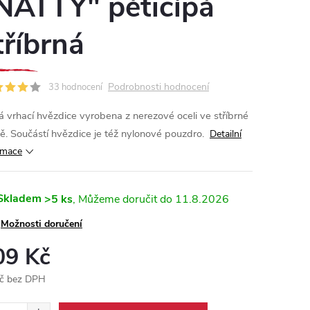
NATTY" pěticípá
tříbrná
Podrobnosti hodnocení
33 hodnocení
á vrhací hvězdice vyrobena z nerezové oceli ve stříbrné
ě. Součástí hvězdice je též nylonové pouzdro.
Detailní
rmace
Skladem
>5 ks
11.8.2026
Možnosti doručení
09 Kč
č bez DPH
ná