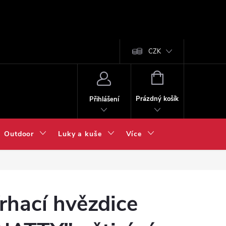
CZK
NÁKUPNÍ
KOŠÍK
Prázdný košík
Přihlášení
Outdoor
Luky a kuše
Více
rhací hvězdice