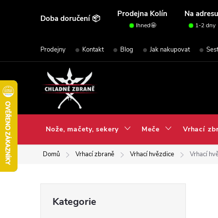
Přejít
Prodejna Kolín
Na adres
Doba doručení 📦
na
Ihned🤩
1-2 dny
obsah
Prodejny
Kontakt
Blog
Jak nakupovat
Ses
Nože, mačety, sekery
Meče
Vrhací zb
Domů
Vrhací zbraně
Vrhací hvězdice
Vrhací hv
P
Přeskočit
Kategorie
kategorie