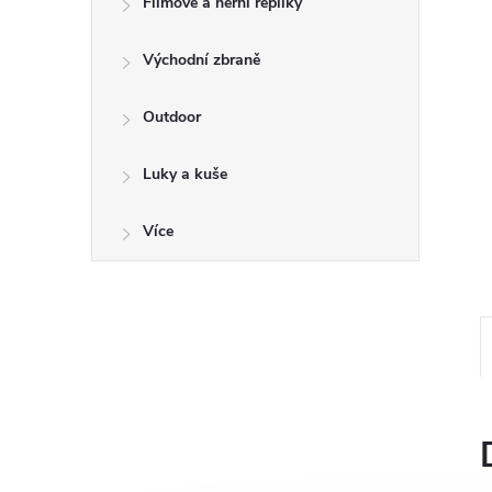
a
Filmové a herní repliky
n
Východní zbraně
e
Outdoor
l
Luky a kuše
Více