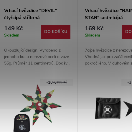
Vrhací hvězdice "DEVIL"
Vrhací hvězdice "R
čtyřcípá stříbrná
STAR" sedmicípá
149 Kč
169 Kč
DO KOŠÍKU
DO
Skladem
Skladem
Okouzlující design. Vyrobeno z
7cípá hvězdice z nerezové
jednoho kusu nerezové oceli o váze
Vhodná jak pro začáteční
55g. Průměr 11 centimetrů. Dodává
pokročilého. V duhovém z
se s nylonovým pouzdrem.
Průměr 10 cm. Nylonové
součástí balení.
-10%
-
199 Kč