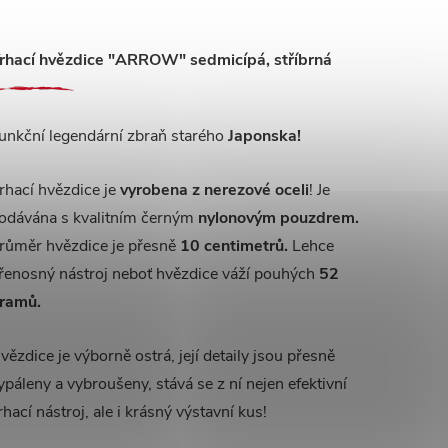
rhací hvězdice "ARROW" sedmicípá, stříbrná
unkční legendární zbraň starého
Japonska!
rhací hvězdice je
vyrobena z nerezové oceli
! Je
odávána s kvalitním černým
nylonovým pouzdrem.
růměr hvězdice je přesně
10 centimetrů.
Lehce
řenosný nástroj neboť hvězdice váží pouhých
52
ramů.
vězdice je výborně ostrá, její detaily jsou přesně
ypáleny a vybroušeny, stává se z ní nejen efektivní
rhací nástroj, ale i krásný výstavní kus!