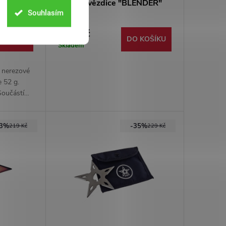
RROW"
Vrhací hvězdice "BLENDER"
Souhlasím
stříbrná
139 Kč
 KOŠÍKU
DO KOŠÍKU
Skladem
 nerezové
e 52 g.
Součástí
vé
23%
-35%
219 Kč
229 Kč