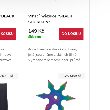
e "BLACK
Vrhací hvězdice "SILVER
SHURIKEN"
149 Kč
 KOŠÍKU
DO KOŠÍKU
Skladem
rvě.
4cípá hvězdice klasického tvaru,
filmových
jenž jsou známé z akčních filmů.
erezové
Vyrobeno z nerezové oceli, průměr
rů.
hvězdice 10 cm. Pouzdro součástí
ro.
balení.
32%
-25%
249 Kč
199 Kč