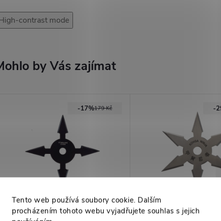
High-contrast mode
Mohlo by Vás zajímat
-17%
-
179 Kč
Tento web používá soubory cookie. Dalším
procházením tohoto webu vyjadřujete souhlas s jejich