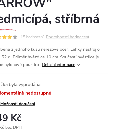
ARROW"
edmicípá, stříbrná
Podrobnosti hodnocení
15 hodnocení
bena z jednoho kusu nerezové oceli. Lehký nástroj o
 52 g. Průměr hvězdice 10 cm. Součástí hvězdice je
é nylonové pouzdro.
Detailní informace
ožka byla vyprodána…
omentálně nedostupné
Možnosti doručení
49 Kč
Kč bez DPH