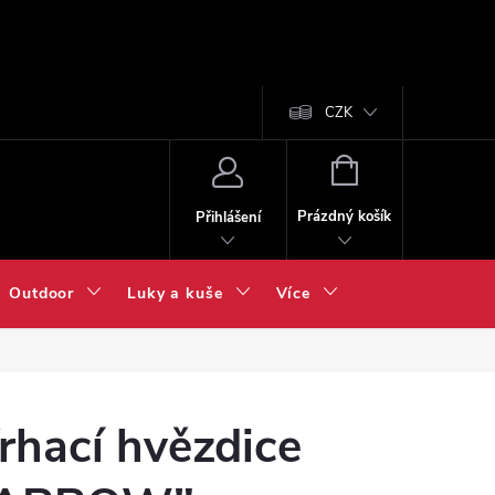
CZK
NÁKUPNÍ
KOŠÍK
Prázdný košík
Přihlášení
Outdoor
Luky a kuše
Více
rhací hvězdice