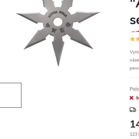
"
s
Vyro
váze
pevn
Pol
M
1
123 