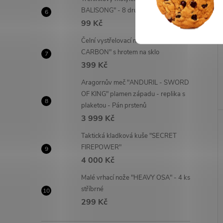
BALISONG" - 8 druhů!
99 Kč
Čelní vystřelovací nůž "OTF
CARBON" s hrotem na sklo
399 Kč
Aragornův meč "ANDURIL - SWORD
OF KING" plamen západu - replika s
plaketou - Pán prstenů
3 999 Kč
Taktická kladková kuše "SECRET
FIREPOWER"
4 000 Kč
Malé vrhací nože "HEAVY OSA" - 4 ks
stříbrné
299 Kč