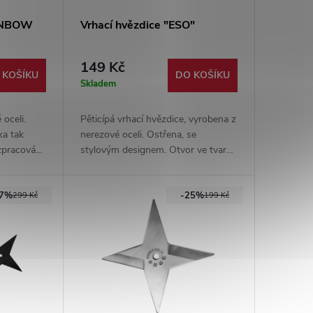
AINBOW
Vrhací hvězdice "ESO"
149 Kč
 KOŠÍKU
DO KOŠÍKU
Skladem
 oceli.
Pěticípá vrhací hvězdice, vyrobena z
ka tak
nerezové oceli. Ostřena, se
pracování.
stylovým designem. Otvor ve tvaru
 pouzdro
pikového esa. Nylonové pouzdro
součástí balení.
37%
-25%
299 Kč
199 Kč