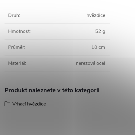
Druh
:
hvězdice
Hmotnost
:
52 g
Průměr
:
10 cm
Materiál
:
nerezová ocel
Produkt naleznete v této kategorii
Vrhací hvězdice