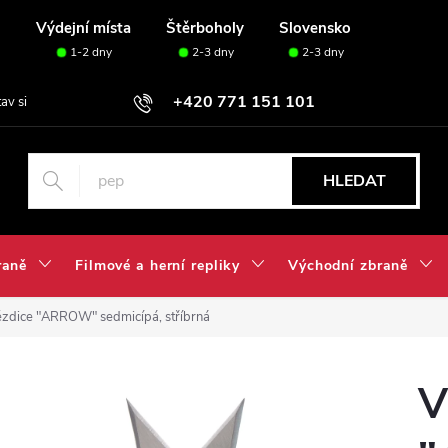
u
Výdejní místa
Štěrboholy
Slovensko
1-2 dny
2-3 dny
2-3 dny
+420 771 151 101
tav si svou sadu✅
HLEDAT
raně
Filmové a herní repliky
Východní zbraně
ězdice "ARROW" sedmicípá, stříbrná
V