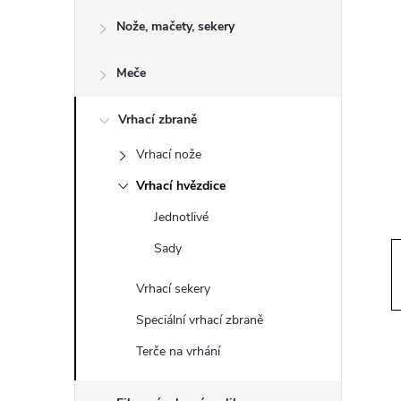
o
Nože, mačety, sekery
s
Meče
t
Vrhací zbraně
r
Vrhací nože
a
Vrhací hvězdice
n
Jednotlivé
Sady
n
Vrhací sekery
í
Speciální vrhací zbraně
p
Terče na vrhání