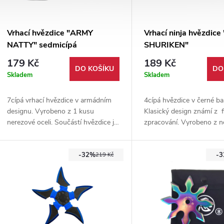
Vrhací hvězdice "ARMY
Vrhací ninja hvězdic
NATTY" sedmicípá
SHURIKEN"
179 Kč
189 Kč
DO KOŠÍKU
DO
Skladem
Skladem
7cípá vrhací hvězdice v armádním
4cípá hvězdice v černé ba
designu. Vyrobeno z 1 kusu
Klasický design známí z 
nerezové oceli. Součástí hvězdice je
zpracování. Vyrobeno z n
nylonové pouzdro. Vhodné pro
oceli, průměr 11 centimet
začátečníka i pokročilé.
Součástí nylonové pouzd
-32%
-
219 Kč