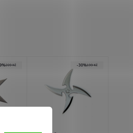
29%
-30%
209 Kč
199 Kč