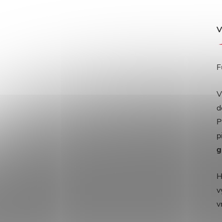
V
F
V
d
P
p
g
H
v
v