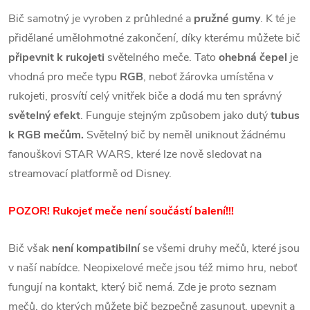
Bič samotný je vyroben z průhledné a
pružné gumy
. K té je
přidělané umělohmotné zakončení, díky kterému můžete bič
připevnit k rukojeti
světelného meče. Tato
ohebná čepel
je
vhodná pro meče typu
RGB
, neboť žárovka umístěna v
rukojeti, prosvítí celý vnitřek biče a dodá mu ten správný
světelný efekt
. Funguje stejným způsobem jako dutý
tubus
k RGB mečům.
Světelný bič by neměl uniknout žádnému
fanouškovi STAR WARS, které lze nově sledovat na
streamovací platformě od Disney.
POZOR! Rukojeť meče není součástí balení!!!
Bič však
není kompatibilní
se všemi druhy mečů, které jsou
v naší nabídce. Neopixelové meče jsou též mimo hru, neboť
fungují na kontakt, který bič nemá. Zde je proto seznam
mečů, do kterých můžete bič bezpečně zasunout, upevnit a