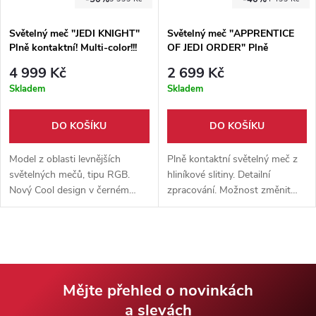
Světelný meč "JEDI KNIGHT"
Světelný meč "APPRENTICE
Plně kontaktní! Multi-color!!!
OF JEDI ORDER" Plně
kontaktní! Multi-color!!! Gold
4 999 Kč
2 699 Kč
Skladem
Skladem
DO KOŠÍKU
DO KOŠÍKU
Model z oblasti levnějších
Plně kontaktní světelný meč z
světelných mečů, tipu RGB.
hliníkové slitiny. Detailní
Nový Cool design v černém
zpracování. Možnost změnit
zbarvení. Funkce změny barev,
barvu čepele. Obsahuje citlivý
pohybový senzor, dotykový
pohybový senzor. Reaguje na
senzor a mnoho dalších.
střet.
Mějte přehled o novinkách
a slevách