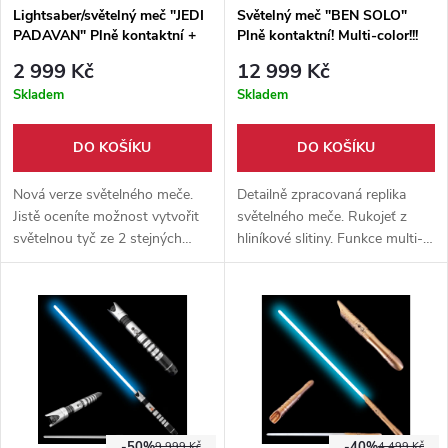
Lightsaber/světelný meč "JEDI
Světelný meč "BEN SOLO"
PADAVAN" Plně kontaktní +
Plně kontaktní! Multi-color!!!
Multicolor!
2 999 Kč
12 999 Kč
Skladem
Skladem
DO KOŠÍKU
DO KOŠÍKU
Nová verze světelného meče.
Detailně zpracovaná replika
Jistě oceníte možnost vytvořit
světelného meče. Rukojeť z
světelnou tyč ze 2 stejných
hliníkové slitiny. Funkce multi-
modelů + možnost změnit
color, plně kontaktní meč,
barvu čepele.
vhodný na kontaktní šerm.
-50%
-40%
9 999 Kč
4 499 Kč