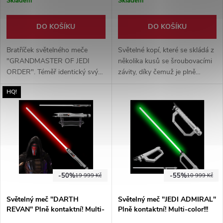
Skladem
Skladem
DO KOŠÍKU
DO KOŠÍKU
Bratříček světelného meče
Světelné kopí, které se skládá z
"GRANDMASTER OF JEDI
několika kusů se šroubovacími
ORDER". Téměř identický svým
závity, díky čemuž je plně
vzhledem, však zhotovený v
nastavitelné. Funkce multicolor
HQ!
elegantní zlaté barvě a s
+ citlivý pohybový senzor.
novějším provedením starých
funkcí.
-50%
-55%
19 999 Kč
10 999 Kč
Světelný meč "DARTH
Světelný meč "JEDI ADMIRAL"
REVAN" Plně kontaktní! Multi-
Plně kontaktní! Multi-color!!!
color!!!