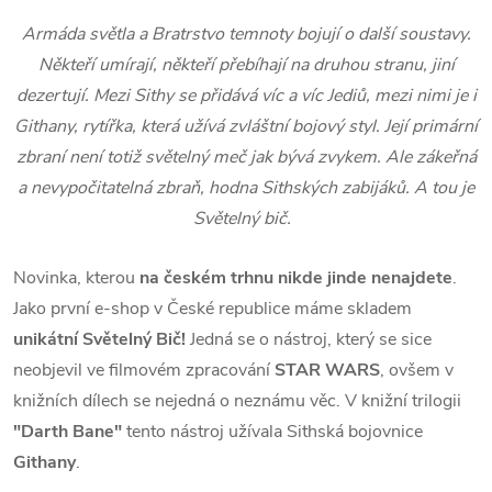
Armáda světla a Bratrstvo temnoty bojují o další soustavy.
Někteří umírají, někteří přebíhají na druhou stranu, jiní
dezertují. Mezi Sithy se přidává víc a víc Jediů, mezi nimi je i
Githany, rytířka, která užívá zvláštní bojový styl. Její primární
zbraní není totiž světelný meč jak bývá zvykem. Ale zákeřná
a nevypočitatelná zbraň, hodna Sithských zabijáků. A tou je
Světelný bič.
Novinka, kterou
na českém trhnu nikde jinde nenajdete
.
Jako první e-shop v České republice máme skladem
unikátní Světelný Bič!
Jedná se o nástroj, který se sice
neobjevil ve filmovém zpracování
STAR WARS
, ovšem v
knižních dílech se nejedná o neznámu věc. V knižní trilogii
"Darth Bane"
tento nástroj užívala Sithská bojovnice
Githany
.