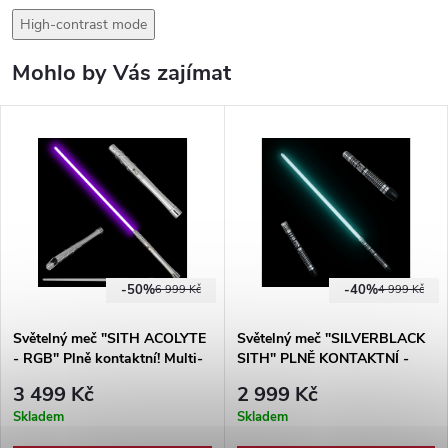
High-contrast mode
Mohlo by Vás zajímat
-50%
-40%
6 999 Kč
4 999 Kč
Světelný meč "SITH ACOLYTE
Světelný meč "SILVERBLACK
- RGB" Plně kontaktní! Multi-
SITH" PLNĚ KONTAKTNÍ -
color!!!
MULTI-COLOR
3 499 Kč
2 999 Kč
Skladem
Skladem