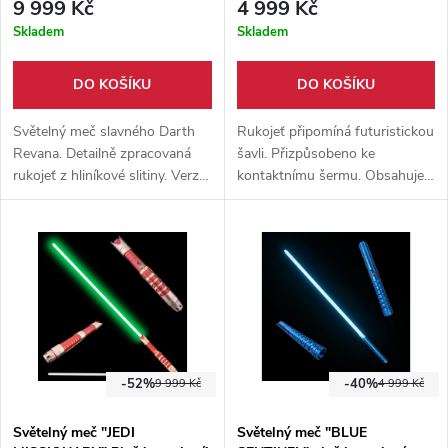
9 999 Kč
4 999 Kč
Skladem
Skladem
DO KOŠÍKU
DO KOŠÍKU
Světelný meč slavného Darth
Rukojeť připomíná futuristickou
Revana. Detailně zpracovaná
šavli. Přizpůsobeno ke
rukojeť z hliníkové slitiny. Verze
kontaktnímu šermu. Obsahuje
RGB. Obsahuje několik
možnost změnit barvu,
zvukových módů, včetně módů
pohybový a nárazový senzor.
hlasitosti.
-52%
-40%
9 999 Kč
4 999 Kč
Světelný meč "JEDI
Světelný meč "BLUE