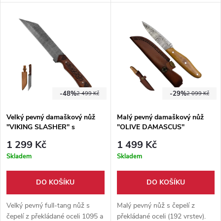
zpevněna nýty. Čepel z
chladných zbraní. Dodáváno
damaškové oceli je již z výroby
společně s ručně šitým
ostřena. Pevné pouzdro
pouzdrem z hovězí kůže.
součástí balení.
-48%
-29%
2 499 Kč
2 099 Kč
Velký pevný damaškový nůž
Malý pevný damaškový nůž
"VIKING SLASHER" s
"OLIVE DAMASCUS"
pouzdrem
1 299 Kč
1 499 Kč
Skladem
Skladem
DO KOŠÍKU
DO KOŠÍKU
Velký pevný full-tang nůž s
Malý pevný nůž s čepelí z
čepelí z překládané oceli 1095 a
překládané oceli (192 vrstev).