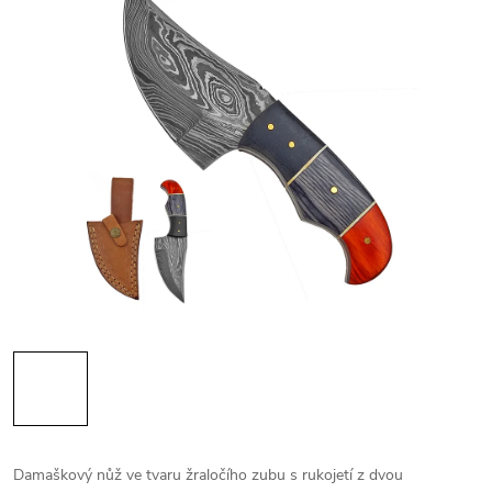
Damaškový nůž ve tvaru žraločího zubu s rukojetí z dvou