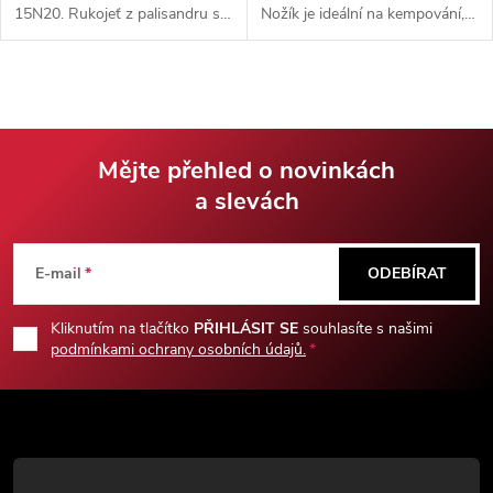
15N20. Rukojeť z palisandru s
Nožík je ideální na kempování,
vygravírovanými vikingskými
na tůry či případně do lesa jako
znaky. Dodáváno s koženým
všestranný pomocník.
pouzdrem s možností nošení
Dodáváno s koženým
na opasku.
pouzdrem.
Mějte přehled o novinkách
a slevách
Z
á
E-mail
ODEBÍRAT
p
Kliknutím na tlačítko
PŘIHLÁSIT SE
souhlasíte s našimi
podmínkami ochrany osobních údajů.
a
t