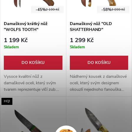
-45%
-58%
2 199 Kč
3 099 Kč
Damaškový krátký nůž
Damaškový nůž "OLD
"WOLFS TOOTH"
SHATTERHAND"
1 199 Kč
1 299 Kč
Skladem
Skladem
DO KOŠÍKU
DO KOŠÍKU
Vysoce kvalitní nůž z
Nádherný kousek z damaškové
damaškové oceli, který svým
oceli, který svým designem
tvarem reprezentuje vlčí zub.
okouzlí nejednoho fanouška
Ostrý a funkční nůž, který ocení
westernů. Nůž oplývá pevnou
HQ!
každý milovník chladných
čepelí, která projde veškerým
zbraní. Dodáván s ručně šitým
materiálem jako nůž máslem. :)
pouzdrem z hovězí kůže.
Celá čepel je zapuštěna do
dřevěné rukojeti, díky čemuž se
jedná o masivní a pevný kus,