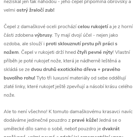
nezískal jen tak náhodou - jeho čepel připomíná obrovský a
velmi
ostrý žraločí zub!
Čepel z damaškové oceli prochází
celou rukojetí
a je z horní
části zdobena
výbrusy
. Ty mají dvojí účel - nejen jako
ozdoba, ale slouží i
proti sklouznutí prstu při práci s
nožem
. Čepel v rukojeti drží hned
čtyři pevné nýty
! Vlastní
příběh je poté rukojeť nože, která je nádherně leštěná a
skládá se ze
dvou druhů exotického dřeva + pravého
buvolího rohu!
Tyto tři luxusní materiály od sebe oddělují
zlaté linky, které rukojeť ještě zpevňují a násobí krásu celého
nože.
Ale to není všechno! K tomuto damaškovému krasavci navíc
dodáváme jedinečné pouzdro z
pravé kůže!
Jedná se o
umělecké dílo samo o sobě, neboť pouzdro je
dvakrát