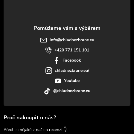
í
info
@
chladnezbrane.eu
+420 771 151 101
Facebook
chladnezbrane.eu/
Youtube
@chladnezbrane.eu
Proč nakoupit u nás?
Přečti si nějaké z našich recenzí 👇