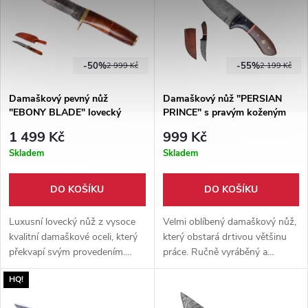
-50%
-55%
2 999 Kč
2 199 Kč
Damaškový pevný nůž
Damaškový nůž "PERSIAN
"EBONY BLADE" lovecký
PRINCE" s pravým koženým
pouzdrem
1 499 Kč
999 Kč
Skladem
Skladem
DO KOŠÍKU
DO KOŠÍKU
Luxusní lovecký nůž z vysoce
Velmi oblíbený damaškový nůž,
kvalitní damaškové oceli, který
který obstará drtivou většinu
překvapí svým provedením.
práce. Ručně vyráběný a
Dodáván společně s ručně
vysoce kvalitní. Dodáván s
HQ!
šitým pouzdrem z hovězí kůže.
ručně šitým pouzdrem z hovězí
kůže.