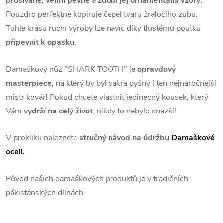
prošívané
,
velmi pevné
a
zdobí jej ornamentální vzory
.
Pouzdro perfektně kopíruje čepel tvaru žraločího zubu.
Tuhle krásu ruční výroby lze navíc díky tlustému poutku
připevnit k opasku
.
Damaškový nůž "SHARK TOOTH" je
opravdový
masterpiece
, na který by byl sakra pyšný i ten nejnáročnější
mistr kovář! Pokud chcete vlastnit jedinečný kousek, který
Vám
vydrží na celý život
, nikdy to nebylo snazší!
V prokliku naleznete
stručný návod na údržbu
Damaškové
oceli.
Původ našich damaškových produktů je v tradičních
pákistánských dílnách.