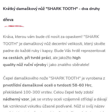
Krátký damaškový nůž "SHARK TOOTH" - dva druhy
dřeva
Krása, kterou vám bude ctí nosit za opaskem! "SHARK
TOOTH" je damaškový nůž decentní velikosti, který skvěle
padne do každé ruky i kapsy. Bude Vás hrdě reprezentovat
na cestách
,
při tvrdé práci
, ale jakožto
high
quality
nůž
ruční výroby
i jako znalého sběratele!
Čepel damaškového nože "SHARK TOOTH" je vyrobena z
prvotřídní damaškové oceli o tvrdosti 58-60 Hrc
,
překládané 100-300 vrstev. Celou čepel tedy zdobí
nádherný vzor
, jak se vrstvy oceli vzájemně střídají a dávají
tak vzniknout vskutku úžasné podívané. Nůž si svůj název