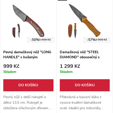
pouzdrem z hovězí kůže.
-50%
-57%
1 999 Kč
2 999 Kč
Pevný damaškový nůž "LONG
Damaškový nůž "STEEL
HANDLE" s koženým
DIAMOND" obousečný s
pouzdrem
koženým pouzdrem
999 Kč
1 299 Kč
Skladem
Skladem
DO KOŠÍKU
DO KOŠÍKU
Pevný nůž s delší rukojetí o
Překrásná a luxusní dýka z
délce 13,5 cm. Rukojeť je
vysoce kvalitní damaškové
obložena ořechovým dřevem a
oceli. Ideální pro milovníky