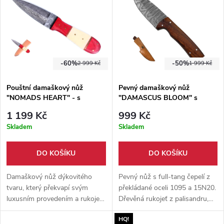
-60%
-50%
2 999 Kč
1 999 Kč
Pouštní damaškový nůž
Pevný damaškový nůž
"NOMADS HEART" - s
"DAMASCUS BLOOM" s
velbloudí kostí
pouzdrem
1 199 Kč
999 Kč
Skladem
Skladem
DO KOŠÍKU
DO KOŠÍKU
Damaškový nůž dýkovitého
Pevný nůž s full-tang čepelí z
tvaru, který překvapí svým
překládané oceli 1095 a 15N20.
luxusním provedením a rukojetí
Dřevěná rukojeť z palisandru,
tvořenou velbloudí kostí a
dodáváno s pouzdrem z pevné
HQ!
dřevem. Dodáván s ručně šitým
hovězí kůže.