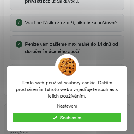
převzetí
bez udání důvodu.
Vracíme částku za zboží,
nikoliv za poštovné
.
Peníze vám zašleme maximálně
do 14 dnů od
doručení vráceného zboží
.
Dárek zdarma je nutné vrátit společně se
zbožím.
Tento web používá soubory cookie. Dalším
procházením tohoto webu vyjadřujete souhlas s
jejich používáním.
Nastavení
Výňatek z obchodních podmínek
Souhlasím
Jelikož se nejedná o reklamaci, vracíme pouze částku za zboží,
nikoliv za poštovné. Níže naleznete kompletní pasáž z Obchodních
podmínek: