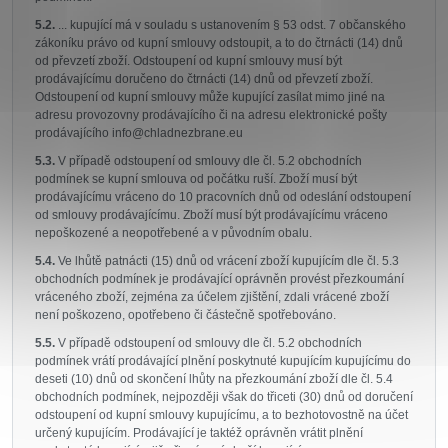
5.2.
... kupující má v souladu s ustanovením § 53 odst. 7 občanského
zákoníku právo od kupní smlouvy odstoupit, a to do čtrnácti (14) dnů
od převzetí zboží. Odstoupení od kupní smlouvy musí být
prodávajícímu doručeno do čtrnácti (14) dnů od převzetí zboží.
Odstoupení od kupní smlouvy může kupující zasílat mimo jiné na
adresu provozovny prodávajícího či na adresu elektronické pošty
prodávajícího info@chladnezbrane.eu
5.3.
V případě odstoupení od smlouvy dle čl. 5.2 obchodních
podmínek se kupní smlouva od počátku ruší. Zboží musí být
prodávajícímu vráceno do 10 pracovních dnů od odeslání odstoupení
od smlouvy prodávajícímu. Zboží musí být prodávajícímu vráceno
nepoškozené a neopotřebené a v původním obalu.
5.4.
Ve lhůtě patnácti (15) dnů od vrácení zboží kupujícím dle čl. 5.3
obchodních podmínek je prodávající oprávněn provést přezkoumání
vráceného zboží, zejména za účelem zjištění, zdali vrácené zboží
není poškozeno, opotřebeno či částečně spotřebováno.
5.5.
V případě odstoupení od smlouvy dle čl. 5.2 obchodních
podmínek vrátí prodávající plnění poskytnuté kupujícím kupujícímu do
deseti (10) dnů od skončení lhůty na přezkoumání zboží dle čl. 5.4
obchodních podmínek, nejpozději však do třiceti (30) dnů od doručení
odstoupení od kupní smlouvy kupujícímu, a to bezhotovostně na účet
určený kupujícím. Prodávající je taktéž oprávněn vrátit plnění