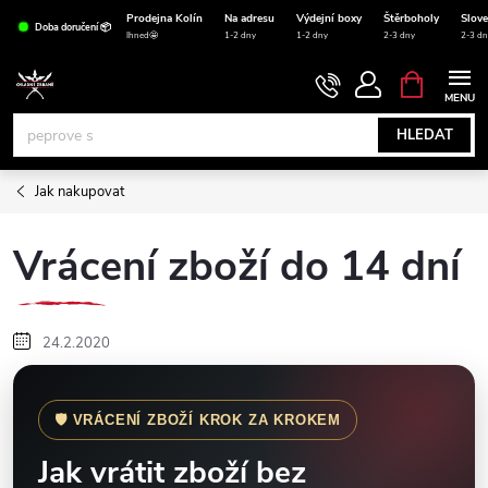
Přejít
Prodejna Kolín
Na adresu
Výdejní boxy
Štěrboholy
Slov
Doba doručení 📦
na
Ihned🤩
1-2 dny
1-2 dny
2-3 dny
2-3 dn
obsah
NÁKUPNÍ
KOŠÍK
HLEDAT
Jak nakupovat
Vrácení zboží do 14 dní
24.2.2020
🛡️ VRÁCENÍ ZBOŽÍ KROK ZA KROKEM
Jak vrátit zboží bez