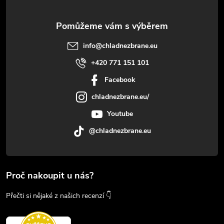
info
@
chladnezbrane.eu
+420 771 151 101
Facebook
chladnezbrane.eu/
Youtube
@chladnezbrane.eu
Proč nakoupit u nás?
Přečti si nějaké z našich recenzí 👇