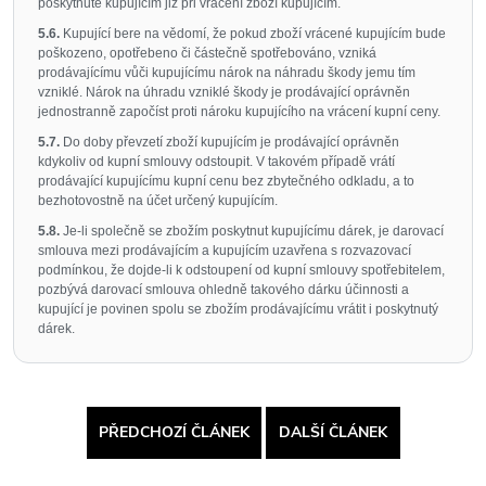
poskytnuté kupujícím již při vrácení zboží kupujícím.
5.6.
Kupující bere na vědomí, že pokud zboží vrácené kupujícím bude
poškozeno, opotřebeno či částečně spotřebováno, vzniká
prodávajícímu vůči kupujícímu nárok na náhradu škody jemu tím
vzniklé. Nárok na úhradu vzniklé škody je prodávající oprávněn
jednostranně započíst proti nároku kupujícího na vrácení kupní ceny.
5.7.
Do doby převzetí zboží kupujícím je prodávající oprávněn
kdykoliv od kupní smlouvy odstoupit. V takovém případě vrátí
prodávající kupujícímu kupní cenu bez zbytečného odkladu, a to
bezhotovostně na účet určený kupujícím.
5.8.
Je-li společně se zbožím poskytnut kupujícímu dárek, je darovací
smlouva mezi prodávajícím a kupujícím uzavřena s rozvazovací
podmínkou, že dojde-li k odstoupení od kupní smlouvy spotřebitelem,
pozbývá darovací smlouva ohledně takového dárku účinnosti a
kupující je povinen spolu se zbožím prodávajícímu vrátit i poskytnutý
dárek.
PŘEDCHOZÍ ČLÁNEK
DALŠÍ ČLÁNEK