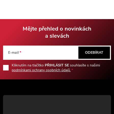
Mějte přehled o novinkách
a slevách
Z
á
E-mail
ODEBÍRAT
p
Kliknutím na tlačítko
PŘIHLÁSIT SE
souhlasíte s našimi
podmínkami ochrany osobních údajů.
a
t
í