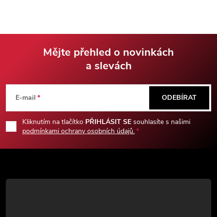
Vašich procházkách ulehčíte
dřeva se hodí jako sběratelský
nejeden krok!
doplněk, dekorace nebo
zajímavý výstavní kus.
Mějte přehled o novinkách
a slevách
Z
á
E-mail
ODEBÍRAT
p
Kliknutím na tlačítko
PŘIHLÁSIT SE
souhlasíte s našimi
podmínkami ochrany osobních údajů.
a
t
í