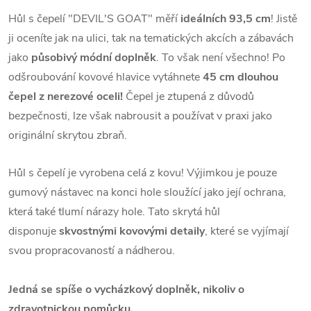
Hůl s čepelí "DEVIL'S GOAT" měří
ideálních 93,5 cm
! Jistě
ji oceníte jak na ulici, tak na tematických akcích a zábavách
jako
působivý módní doplněk
. To však není všechno! Po
odšroubování kovové hlavice vytáhnete
45 cm dlouhou
čepel z nerezové oceli!
Čepel je ztupená z důvodů
bezpečnosti, lze však nabrousit a používat v praxi jako
originální skrytou zbraň.
Hůl s čepelí
je vyrobena celá z kovu! Výjimkou je pouze
gumový nástavec na konci hole sloužící jako její ochrana,
která také tlumí nárazy hole. Tato skrytá hůl
disponuje
skvostnými kovovými detaily
, které se vyjímají
svou propracovaností a nádherou.
Jedná se spíše o vycházkový doplněk, nikoliv o
zdravotnickou pomůcku.