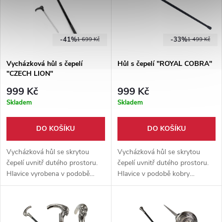
-41%
-33%
1 699 Kč
1 499 Kč
Vycházková hůl s čepelí
Hůl s čepelí "ROYAL COBRA"
"CZECH LION"
999 Kč
999 Kč
Skladem
Skladem
DO KOŠÍKU
DO KOŠÍKU
Vycházková hůl se skrytou
Vycházková hůl se skrytou
čepelí uvnitř dutého prostoru.
čepelí uvnitř dutého prostoru.
Hlavice vyrobena v podobě
Hlavice v podobě kobry
českého lva. Skvělý doplněk na
královské. Skvělý doplněk pro
dlouhé vycházky.
každého gentlemana.