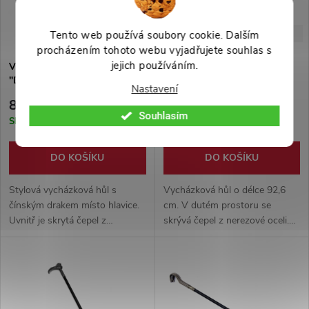
-40%
-43%
Tento web používá soubory cookie. Dalším
1 499 Kč
1 499 Kč
procházením tohoto webu vyjadřujete souhlas s
jejich používáním.
Vycházková hůl s čepelí
Vycházková hůl s čepelí
"DRAGON"
"FAST AND FURIOUS"
Nastavení
899 Kč
849 Kč
Souhlasím
Skladem
Skladem
DO KOŠÍKU
DO KOŠÍKU
Stylová vycházková hůl s
Vycházková hůl o délce 92,6
čínským drakem místo hlavice.
cm. V dutém prostoru se
Uvnitř je skrytá čepel z
skrývá čepel z nerezové oceli.
nerezové oceli. Vhodný doplněk
Lakovaná hlavice v designu
na vycházky i na gotické párty.
řadící páky.