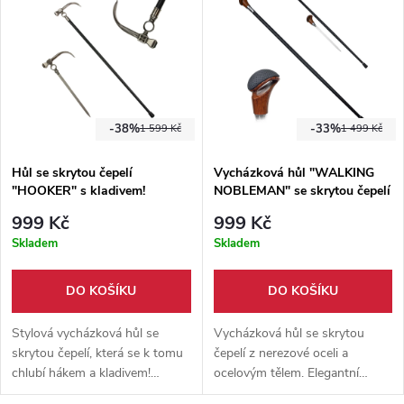
-38%
-33%
1 599 Kč
1 499 Kč
Hůl se skrytou čepelí
Vycházková hůl "WALKING
"HOOKER" s kladivem!
NOBLEMAN" se skrytou čepelí
999 Kč
999 Kč
Skladem
Skladem
DO KOŠÍKU
DO KOŠÍKU
Stylová vycházková hůl se
Vycházková hůl se skrytou
skrytou čepelí, která se k tomu
čepelí z nerezové oceli a
chlubí hákem a kladivem!
ocelovým tělem. Elegantní
Multifunkční hůl, se kterou si na
provedení s hlavicí v imitaci