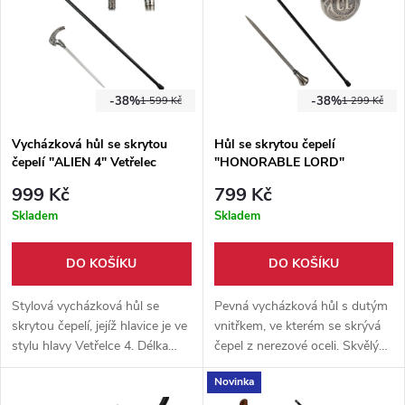
-38%
-38%
1 599 Kč
1 299 Kč
Vycházková hůl se skrytou
Hůl se skrytou čepelí
čepelí "ALIEN 4" Vetřelec
"HONORABLE LORD"
999 Kč
799 Kč
Skladem
Skladem
DO KOŠÍKU
DO KOŠÍKU
Stylová vycházková hůl se
Pevná vycházková hůl s dutým
skrytou čepelí, jejíž hlavice je ve
vnitřkem, ve kterém se skrývá
stylu hlavy Vetřelce 4. Délka
čepel z nerezové oceli. Skvělý
hole je 93 cm a na konci má
doplněk pro správného
Novinka
gumovou tlumící patku.
Gentlemana.