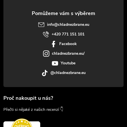
info
@
chladnezbrane.eu
+420 771 151 101
Facebook
chladnezbrane.eu/
Youtube
@chladnezbrane.eu
Proč nakoupit u nás?
Přečti si nějaké z našich recenzí 👇