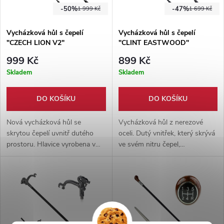
sloužící jako doplněk na
sloužící jako doplněk na
-50%
-47%
1 999 Kč
1 699 Kč
vycházky. Hlavice v podobě
vycházky. Hlavice v podobě
hlavy zlaté pumy. Nerezová
hlavy zlatého Amerického orla.
Vycházková hůl s čepelí
Vycházková hůl s čepelí
čepel skrytá uvnitř. Nejedná se
Nerezová čepel skrytá uvnitř.
"CZECH LION V2"
"CLINT EASTWOOD"
o zdravotnickou pomůcku.
Nejedná se o zdravotnickou
pomůcku.
999 Kč
899 Kč
Skladem
Skladem
DO KOŠÍKU
DO KOŠÍKU
Nová vycházková hůl se
Vycházková hůl z nerezové
skrytou čepelí uvnitř dutého
oceli. Dutý vnitřek, který skrývá
prostoru. Hlavice vyrobena v
ve svém nitru čepel,
podobě českého lva. Skvělý
připevněnou k hlavici v designu
doplněk na dlouhé vycházky.
kovbojského koltu.