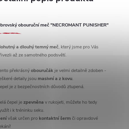
brovský obouruční meč "NECROMANT PUNISHER"
ohutný a dlouhý temný meč
, který jsme pro Vás
řivezli až ze samotného podsvětí.
ento překrásný
obouručák
je velmi detailně zdoben -
eškeré detaily jsou
masivní a z kovu
.
epel je z bezpečnostních důvodů ztupená.
elá čepel je
zpevněna
v rukojeti, můžete ho tedy
yužít i k tréninku seku.
ení
však určen pro
kontaktní šerm
či opravdové
ekání!