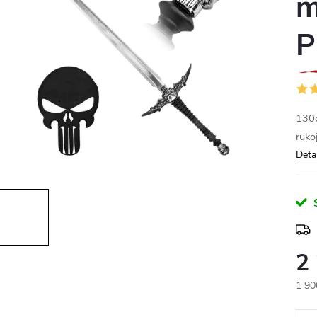
m
P
130c
ruko
Deta
2
1 90
Měr