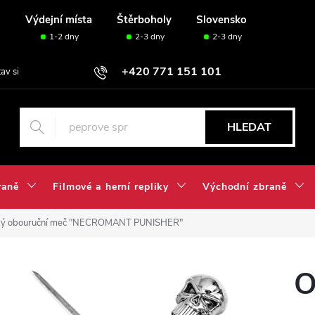
u
Výdejní místa
Štěrboholy
Slovensko
1-2 dny
2-3 dny
2-3 dny
+420 771 151 101
tav si svou sadu✅
HLEDAT
raně
Filmové a herní repliky
Východní zbraně
ký obouruční meč "NECROMANT PUNISHER"
O