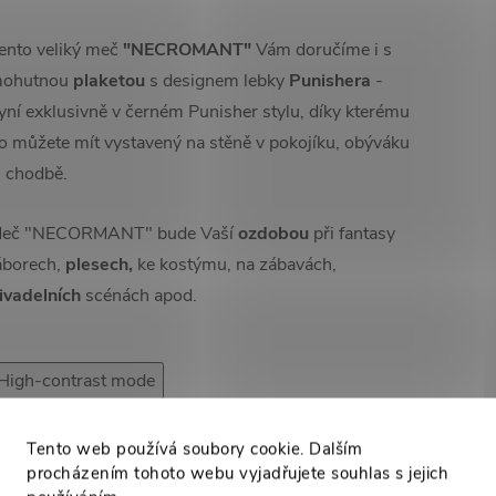
ento veliký meč
"NECROMANT"
Vám doručíme i s
ohutnou
plaketou
s designem lebky
Punishera
-
yní exklusivně v černém Punisher stylu, díky kterému
o můžete mít vystavený na stěně v pokojíku, obýváku
i chodbě.
eč "NECORMANT" bude Vaší
ozdobou
při fantasy
áborech,
plesech,
ke kostýmu, na zábavách,
ivadelních
scénách apod.
High-contrast mode
Tento web používá soubory cookie. Dalším
procházením tohoto webu vyjadřujete souhlas s jejich
Mohlo by Vás zajímat