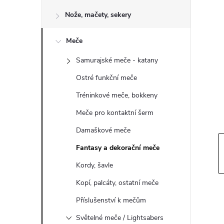
o
Nože, mačety, sekery
s
Meče
t
Samurajské meče - katany
r
Ostré funkční meče
a
Tréninkové meče, bokkeny
Meče pro kontaktní šerm
n
Damaškové meče
n
Fantasy a dekorační meče
Kordy, šavle
í
Kopí, palcáty, ostatní meče
p
Příslušenství k mečům
Světelné meče / Lightsabers