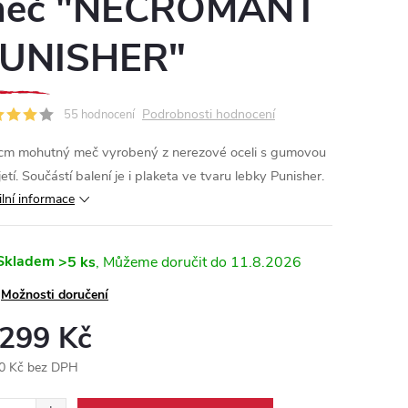
eč "NECROMANT
UNISHER"
Podrobnosti hodnocení
55 hodnocení
m mohutný meč vyrobený z nerezové oceli s gumovou
jetí. Součástí balení je i plaketa ve tvaru lebky Punisher.
ilní informace
Skladem
>5 ks
11.8.2026
Možnosti doručení
 299 Kč
0 Kč bez DPH
ná