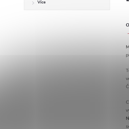
Více
O
M
p
T
v
Č
C
v
N
s