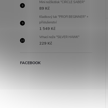
Mini nožík/disk "CIRCLE SABER"
89 Kč
Kladkový luk "PROFI BEGINNER" +
příslušenství
1 549 Kč
Vrhací nože "SILVER HAWK"
229 Kč
FACEBOOK