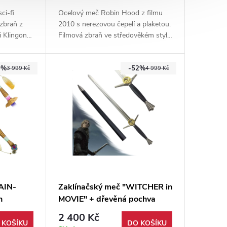
ci-fi
Ocelový meč Robin Hood z filmu
 zbraň z
2010 s nerezovou čepelí a plaketou.
i Klingoni.
Filmová zbraň ve středověkém stylu
á plaketa
pro sběratele a fanoušky legendy
Sherwoodu.
0%
-52%
3 999 Kč
4 999 Kč
AIN-
Zaklínačský meč "WITCHER in
n
MOVIE" + dřevěná pochva
ZAKLÍNAČ II. Jakost
2 400 Kč
 KOŠÍKU
DO KOŠÍKU