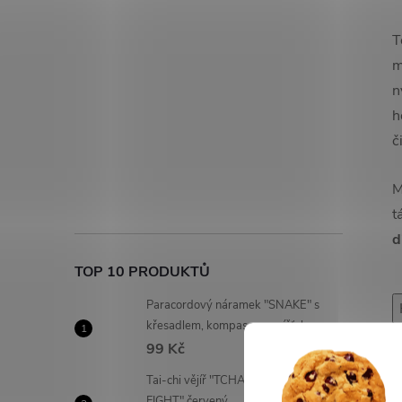
T
m
n
h
č
M
t
d
TOP 10 PRODUKTŮ
Paracordový náramek "SNAKE" s
křesadlem, kompasem a píšťalou
99 Kč
Tai-chi vějíř "TCHAI-ŤI DANCE
FIGHT" červený