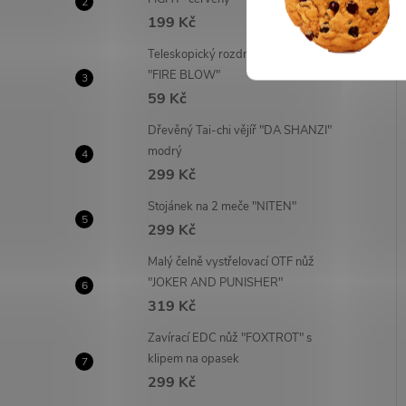
199 Kč
Teleskopický rozdmýchávač ohně
"FIRE BLOW"
59 Kč
Dřevěný Tai-chi vějíř "DA SHANZI"
modrý
299 Kč
Stojánek na 2 meče "NITEN"
299 Kč
Malý čelně vystřelovací OTF nůž
"JOKER AND PUNISHER"
319 Kč
Zavírací EDC nůž "FOXTROT" s
klipem na opasek
299 Kč