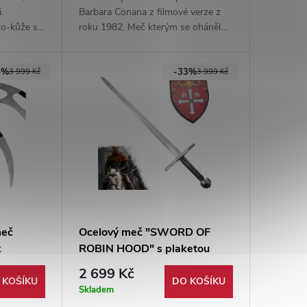
.
Barbara Conana z filmové verze z
o-kůže s
roku 1982. Meč kterým se oháněl
je tupá a
božský Arnold. 1:1 totožné s
.
filmovou předlohou.
5%
-33%
3 999 Kč
3 999 Kč
meč
Ocelový meč "SWORD OF
k
ROBIN HOOD" s plaketou
2 699 Kč
 KOŠÍKU
DO KOŠÍKU
Skladem