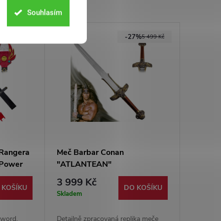
Souhlasím
5%
-27%
5 499 Kč
5 499 Kč
 Rangera
Meč Barbar Conan
Power
"ATLANTEAN"
3 999 Kč
 KOŠÍKU
DO KOŠÍKU
Skladem
sword,
Detailně zpracovaná replika meče