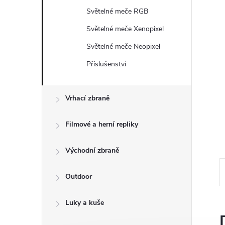
a
Světelné meče RGB
n
Světelné meče Xenopixel
e
Světelné meče Neopixel
Příslušenství
l
Vrhací zbraně
Filmové a herní repliky
Východní zbraně
Outdoor
Luky a kuše