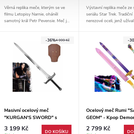
Věrná replika meče, kterým se ve
Výstavní replika meče ze s
filmu Letopisy Narnie, oháněl
seriálu Star Trek. Tradiční
samotný král Petr Pevensie. Meč je
nerezové oceli, jenž užíval
vyroben z nerezové oceli a je
Součástí meče je i dřevěn
dodáván s dřevěnou plaketou na
na zeď.
-36%
-3
zeď.
4 999 Kč
Masivní ocelový meč
Ocelový meč Rumi "S
"KURGAN'S SWORD" s
GEOM" - Kpop Demo
plaketou - Highlander
Hunters
3 199 Kč
2 799 Kč
DO KOŠÍKU
DO