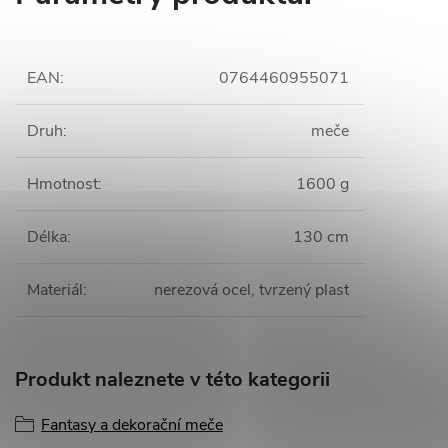
EAN
:
0764460955071
Druh
:
meče
Hmotnost
:
1600 g
Délka
:
130 cm
Materiál
:
nerezová ocel, tvrzený plast
Produkt naleznete v této kategorii
Fantasy a dekorační meče