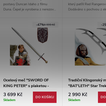
postavy Duncan Idaho z filmu
který patřil Red Rangerovi
Duna. Čepel je vyrobena z nerezové
Dodáváno s pochvou z ek
oceli a není ostřená, rukojeť je
popruhem na záda. Čepel 
opatřena gumovým opletem.
vyrobena z nerezové oceli
-47%
-2
6 999 Kč
Ocelový meč "SWORD OF
Tradiční Klingonský 
KING PETER" s plaketou -
"BAT'LETH" Star Tre
Letopisy Narnie
3 699 Kč
2 990 Kč
DO KOŠÍKU
DO
Skladem
Skladem