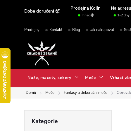
Přejít
Prodejna Kolín
Na adres
Doba doručení 📦
na
Ihned🤩
1-2 dny
obsah
Prodejny
Kontakt
Blog
Jak nakupovat
Ses
Nože, mačety, sekery
Meče
Vrhací zb
Domů
Meče
Fantasy a dekorační meče
Obrovs
P
Přeskočit
Kategorie
kategorie