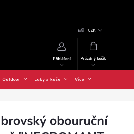
CZK
NÁKUPNÍ
KOŠÍK
Prázdný košík
Přihlášení
Outdoor
Luky a kuše
Více
brovský obouruční