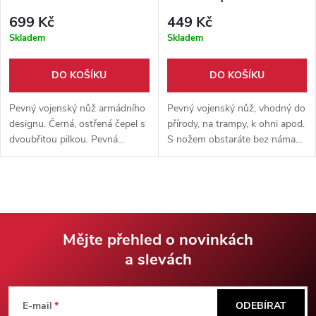
699 Kč
449 Kč
Skladem
Skladem
DO KOŠÍKU
DO KOŠÍKU
Pevný vojenský nůž armádního
Pevný vojenský nůž, vhodný do
designu. Černá, ostřená čepel s
přírody, na trampy, k ohni apod.
dvoubřitou pilkou. Pevná
S nožem obstaráte bez námahy
tkanina + pevné pouzdro z
přístřešek, dřevo na oheň i jídlo.
tvrzeného plastu s možností
K noži je dodávané pouzdro na
závěsu na opasek.
opasek.
Mějte přehled o novinkách
a slevách
Z
á
E-mail
ODEBÍRAT