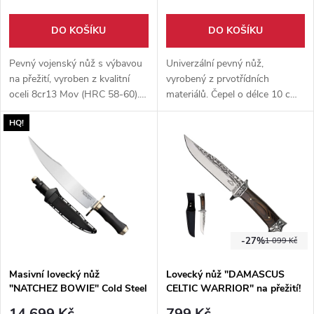
DO KOŠÍKU
DO KOŠÍKU
Pevný vojenský nůž s výbavou
Univerzální pevný nůž,
na přežití, vyroben z kvalitní
vyrobený z prvotřídních
oceli 8cr13 Mov (HRC 58-60).
materiálů. Čepel o délce 10 cm
Součástí balení je též pouzdro,
z nerezové oceli 3cr13. Rukojeť
HQ!
jenž obsahuje skrytý
z vysokotlakého laminátu G10.
multifunkční nůž a prak.
Kožené pouzdro na opasek.
-27%
1 099 Kč
Masivní lovecký nůž
Lovecký nůž "DAMASCUS
"NATCHEZ BOWIE" Cold Steel
CELTIC WARRIOR" na přežití!
14 699 Kč
799 Kč