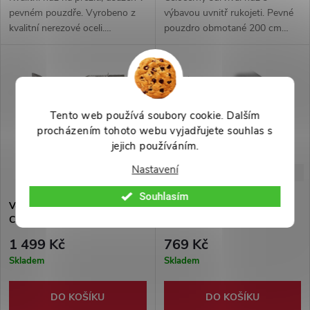
pevném pouzdře. Vyrobeno z
výbavou uvnitř rukojeti. Pevné
kvalitní nerezové oceli.
pouzdro obmotané 200 cm
Celokovové provedení. Funkční
dlouhou armádní tkaninou,
pilka a dutá rukojeť skrývající
ergonomická rukojeť, čepel z
bohatou výbavu. Integrovaný
nerezové oceli 3Cr13.
funkční prak a brousek!
Tento web používá soubory cookie. Dalším
procházením tohoto webu vyjadřujete souhlas s
jejich používáním.
Nastavení
-25%
-30%
1 999 Kč
1 099 Kč
Souhlasím
Vojenský nůž "RAMBO -
Vojenský nůž "HEAVEN" s
COMBAT KING" na přežití! -
multivýbavou na přežití!
stříbrný
1 499 Kč
769 Kč
Skladem
Skladem
DO KOŠÍKU
DO KOŠÍKU