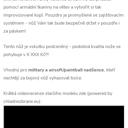
pomocí armádní tkaniny na větev a vytvořit si tak
improvizované kopí.
Pouzdro je promyšlené se zajišťovacím
systémem - nůž Vám tak bude bezpečně držet v pouzdře i
za páskem!
Tento nůž je vskutku podceněný - podobná kvalita nože se
pohybuje v X XXX Kč!!!
Vhodný pro
military a airsoft/paintball nadšence
, kteří
nechtějí za bojový nůž vyhazovat tisíce.
Krátká videorecenze staršího modelu zde (powered by
chladnezbrane.eu):