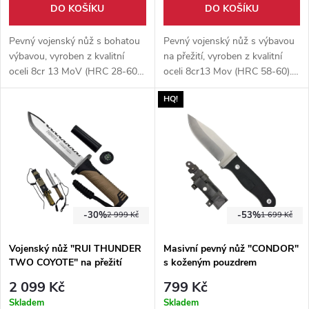
DO KOŠÍKU
DO KOŠÍKU
Pevný vojenský nůž s bohatou
Pevný vojenský nůž s výbavou
výbavou, vyroben z kvalitní
na přežití, vyroben z kvalitní
oceli 8cr 13 MoV (HRC 28-60).
oceli 8cr13 Mov (HRC 58-60).
Součástí balení je též pouzdro,
Součástí balení je též pouzdro,
HQ!
jenž obsahuje skrytý vrhací nůž.
jenž obsahuje skrytý
multifunkční nůž a prak.
-30%
-53%
2 999 Kč
1 699 Kč
Vojenský nůž "RUI THUNDER
Masivní pevný nůž "CONDOR"
TWO COYOTE" na přežití
s koženým pouzdrem
2 099 Kč
799 Kč
Skladem
Skladem