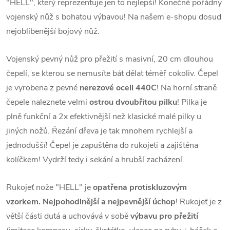
"HELL", který reprezentuje jen to nejlepší! Konečně pořádný
vojenský nůž s bohatou výbavou! Na našem e-shopu dosud
nejoblíbenější bojový nůž.
Vojenský pevný nůž pro přežití s masivní, 20 cm dlouhou
čepelí, se kterou se nemusíte bát dělat téměř cokoliv. Čepel
je vyrobena z pevné
nerezové oceli 440C
! Na horní straně
čepele naleznete velmi
ostrou dvoubřitou pilku
! Pilka je
plně funkční a 2x efektivnější než klasické malé pilky u
jiných nožů. Řezání dřeva je tak mnohem rychlejší a
jednodušší! Čepel je zapuštěna do rukojeti a zajištěna
kolíčkem! Vydrží tedy i sekání a hrubší zacházení.
Rukojeť nože "HELL" je
opatřena protiskluzovým
vzorkem.
Nejpohodlnější a nejpevnější úchop
! Rukojeť je z
větší části dutá a uchovává v sobě
výbavu pro přežití