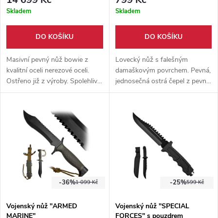
Skladem
Skladem
DO KOŠÍKU
DO KOŠÍKU
Masivní pevný nůž bowie z
Lovecký nůž s falešným
kvalitní oceli nerezové oceli.
damaškovým povrchem. Pevná,
Ostřeno již z výroby. Spolehlivý
jednosečná ostrá čepel z pevné
nástroj na dlouhé cesty. Pevné
oceli. Pevné nylonové pouzdro
pouzdro součástí balení.
součástí balení.
-36%
-25%
1 099 Kč
599 Kč
Vojenský nůž "ARMED
Vojenský nůž "SPECIAL
MARINE"
FORCES" s pouzdrem