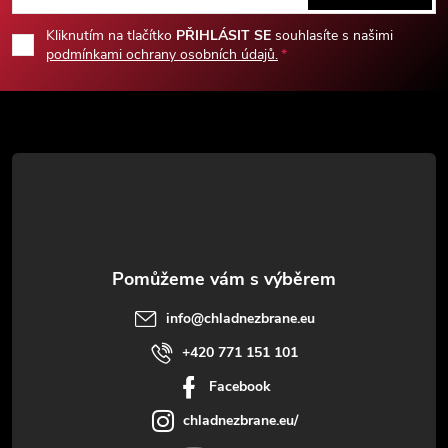
p
Kliknutím na tlačítko
PŘIHLÁSIT SE
souhlasíte s našimi
podmínkami ochrany osobních údajů.
a
t
í
info
@
chladnezbrane.eu
+420 771 151 101
Facebook
chladnezbrane.eu/