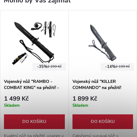
Mohlo by Vás zajímat
-35%
-14%
2 299 Kč
2 199 Kč
Vojenský nůž "RAMBO -
Vojenský nůž "KILLER
COMBAT KING" na přežití! -
COMMANDO" na přežití!
černý
1 499 Kč
1 899 Kč
Skladem
Skladem
DO KOŠÍKU
DO KOŠÍKU
Kvalitní nůž na přežití, usazen v
Celočerný survival nůž s