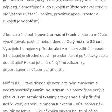
(imitace kompasu ,sirky, škrtátko, vlasec na ryby + háček a
náplast). Samozřejmě si do rukojeti můžete schovat cokoliv
dle Vašeho uvážení - peníze, provázek apod. Prostor v
rukojeti je vodotěsný!
Z konce trčí dlouhá
pevná armádní tkanina
, kterou můžete
využít (bivak, pasti...) nebo odendat.
Celý nůž má 35 cm!
Využijete ho nejen v přírodě, ale i v military zálibách apod.
Jeho čepel je středně ostrá - pro standartní požadavky zcela
dostačující! Pokud jste náročnějšími zákazníky,
doporučujeme svépomocí přiostřit.
Nůž "HELL" také disponuje nezničitelným masivním a
nadstandardně
pevným pouzdrem
! Na pouzdře se skrývá
přes
200 cm armádní tkaniny
a taky
speciální příruční
nožík
, který disponuje mnoha funkcemi - nůž, párací hák,
otvírák na lahve... Díky několika dírkám ho lze přidělat