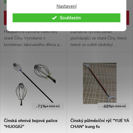
Skladem
Skladem
Nastavení
DO KOŠÍKU
DO KOŠÍKU
Souhlasím
Halapartna užívaná válečníky
Zázračná tyčová zbraň
staré Číny. Vyrobeno v
pocházející ze staré Číny, která
kombinaci lakovaného dřeva a
nemá ve světě obdoby!
nerezové oceli. Vhodný nástroj,
Vyrobeno v kombinaci pevné
užívaný jak pro trénink tak na
nerezové oceli a odolného
kontaktní šerm.
dřeva. Nástroj vhodný pro
trénink jak do prázdna, tak na
kontaktní boj.
-71%
-68%
4 999 Kč
5 999 Kč
Čínská ohnivá bojová palice
Čínský půlměsíční rýč "YUÉ YÁ
"HUOGIÚ"
CHAN" kung fu