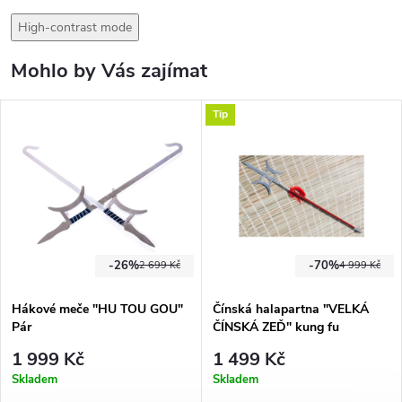
High-contrast mode
Mohlo by Vás zajímat
Tip
-26%
-70%
2 699 Kč
4 999 Kč
Hákové meče "HU TOU GOU"
Čínská halapartna "VELKÁ
Pár
ČÍNSKÁ ZEĎ" kung fu
1 999 Kč
1 499 Kč
Skladem
Skladem