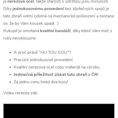
je
nerezová ocel
, takže starosti s údržbou jsou minulostí.
Díky
jednokusovému provedení
bez zbytečných spojů je
tato zbraň velmi odolná na mechanické poškození a nestane
se, že by Vám kousek upadl. :)
Rukojeť je omotaná
kvalitní bandáží
, díky které Vám meč z
ruky nevyklouzne.
A proč právě "HU TOU GOU"?
Precizní jednokusové provedení.
Kvalitní nerezová ocel coby materiál na výrobu.
Jedinečná příležitost získat tuto zbraň v ČR!
Za jednu cenu hned dva kusy!
Video recenze zde: