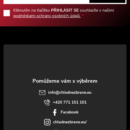
p
Kliknutím na tlačítko
PŘIHLÁSIT SE
souhlasíte s našimi
podmínkami ochrany osobních údajů.
a
t
í
info
@
chladnezbrane.eu
+420 771 151 101
Facebook
chladnezbrane.eu/