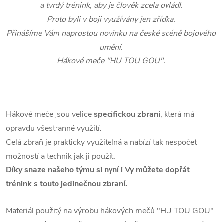
a tvrdý trénink, aby je člověk zcela ovládl.
Proto byli v boji využívány jen zřídka.
Přinášíme Vám naprostou novinku na české scéně bojového
umění.
Hákové meče "HU TOU GOU".
Hákové meče jsou velice
specifickou zbraní
, která má
opravdu všestranné využití.
Celá zbraň je prakticky využitelná a nabízí tak nespočet
možností a technik jak ji použít.
Díky snaze našeho týmu si nyní i Vy můžete dopřát
trénink s touto jedinečnou zbraní.
Materiál použitý na výrobu hákových mečů "HU TOU GOU"