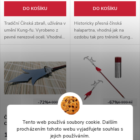
DO KOŠÍKU
DO KOŠÍKU
Tradiční Čínská zbraň, užívána v
Historicky přesná čínská
umění Kung-fu. Vyrobeno z
halapartna, vhodná jak na
pevné nerezové oceli. Vhodné
ozdobu tak pro trénink Kung
jak na výstavu tak trénink i
Fu. Vyrobeno z pevného dřeva
kontaktní šerm. V balení 2 kusy.
a karbonové oceli.
-72%
-67%
4 999 Kč
6 999 Kč
Čínská halapartna "ROYAL
Čínská bojová halapartna
Tento web používá soubory cookie. Dalším
CROWN" kung fu
"TRADITIONAL MA JI" ostrá!
procházením tohoto webu vyjadřujete souhlas s
1 399 Kč
2 299 Kč
jejich používáním.