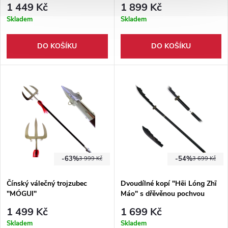
1 449 Kč
1 899 Kč
Skladem
Skladem
DO KOŠÍKU
DO KOŠÍKU
-63%
-54%
3 999 Kč
3 699 Kč
Čínský válečný trojzubec
Dvoudílné kopí "Hēi Lóng Zhī
"MÓGUI"
Máo" s dřěvěnou pochvou
1 499 Kč
1 699 Kč
Skladem
Skladem