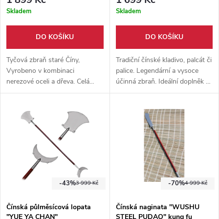
Skladem
Skladem
DO KOŠÍKU
DO KOŠÍKU
Tyčová zbraň staré Číny,
Tradiční čínské kladivo, palcát či
Vyrobeno v kombinaci
palice. Legendární a vysoce
nerezové oceli a dřeva. Celá
účinná zbraň. Ideální doplněk k
zbraň měří 188,5 centimetrů.
tréninku bojových umění.
Nástroj nejen pro samostatný
trénink ale i na kontaktní boj.
-43%
-70%
3 999 Kč
4 999 Kč
Čínská půlměsícová lopata
Čínská naginata "WUSHU
"YUE YA CHAN"
STEEL PUDAO" kung fu