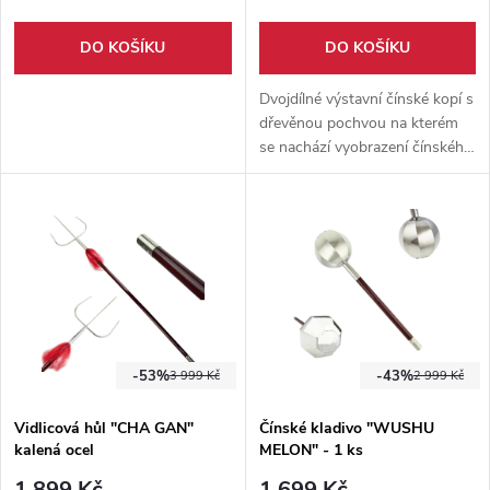
DO KOŠÍKU
DO KOŠÍKU
Dvojdílné výstavní čínské kopí s
dřevěnou pochvou na kterém
se nachází vyobrazení čínského
draka. Nádherný kus umění do
Vašeho domova, není vhodné
na trénink či sekání.
-53%
-43%
3 999 Kč
2 999 Kč
Vidlicová hůl "CHA GAN"
Čínské kladivo "WUSHU
kalená ocel
MELON" - 1 ks
1 899 Kč
1 699 Kč