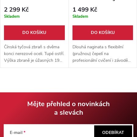
2 299 Kč
1 499 Kč
Skladem
Skladem
DO KOŠÍKU
DO KOŠÍKU
Čínská tyčová zbraň s dvěma
Dlouhá naginata s flexibilní
konci nerezové oceli. Tupé ostří.
(pružnou) čepelí na
Výška zbraně je úžasných 194
profesionální cvičení i závodění.
cm, váha 2,7 kg. Vhodné na
Vyrobeno z karbonové oceli a
nácviky seků i na kontaktní
dřeva.
šerm.
Mějte přehled o novinkách
a slevách
Z
á
E-mail
ODEBÍRAT