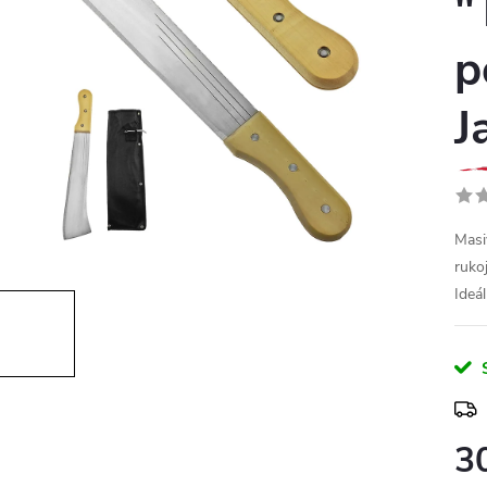
"
p
J
Masi
ruko
Ideá
3