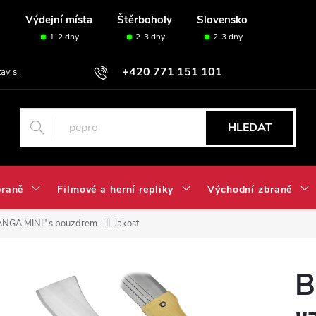
u
Výdejní místa
Štěrboholy
Slovensko
1-2 dny
2-3 dny
2-3 dny
+420 771 151 101
tav si svou sadu✅
HLEDAT
braně
Filmové a herní repliky
Východní zbraně
NGA MINI" s pouzdrem - II. Jakost
B