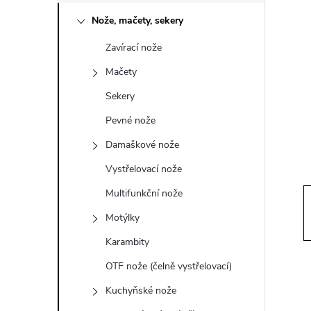
o
Nože, mačety, sekery
s
Zavírací nože
t
Mačety
r
Sekery
Pevné nože
a
Damaškové nože
n
Vystřelovací nože
Multifunkční nože
n
Motýlky
í
Karambity
OTF nože (čelně vystřelovací)
p
Kuchyňské nože