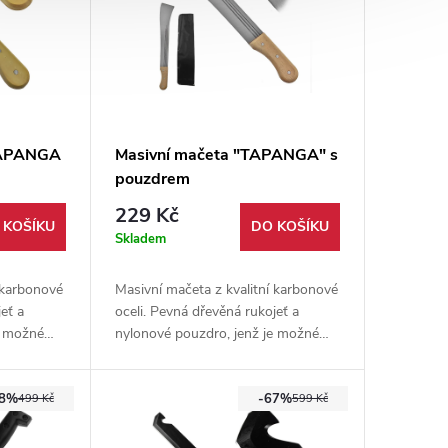
TAPANGA
Masivní mačeta "TAPANGA" s
pouzdrem
229 Kč
 KOŠÍKU
DO KOŠÍKU
Skladem
 karbonové
Masivní mačeta z kvalitní karbonové
eť a
oceli. Pevná dřevěná rukojeť a
e možné
nylonové pouzdro, jenž je možné
 nástroj na
zavěsit na opasek. Ideální nástroj na
dlouhé cesty.
58%
-67%
499 Kč
599 Kč