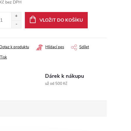
Kč bez DPH
ná
:
VLOŽIT DO KOŠÍKU
Dotaz k produktu
Hlídací pes
Sdílet
Tisk
Dárek k nákupu
už od 500 Kč