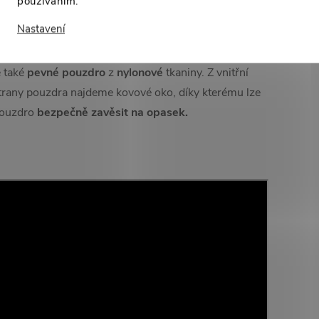
používáním.
Nastavení
řevěná rukojeť mačety je dlouhá
15 centimetrů
. Díky
vému tvaru pohodlně padne do ruky. Součástí mačety
e také
pevné pouzdro
z
nylonové
tkaniny. Z vnitřní
trany pouzdra najdeme kovové oko, díky kterému lze
ouzdro
bezpečně zavěsit na opasek.