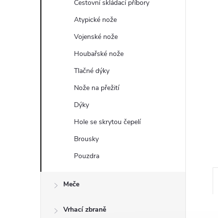
a
Cestovní skládací příbory
n
Atypické nože
Vojenské nože
e
Houbařské nože
l
Tlačné dýky
Nože na přežití
Dýky
Hole se skrytou čepelí
Brousky
Pouzdra
Meče
Vrhací zbraně