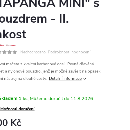
TAPANGA MINI" s
ouzdrem - II.
akost
Podrobnosti hodnocení
Neohodnoceno
vní mačeta z kvalitní karbonové oceli. Pevná dřevěná
jeť a nylonové pouzdro, jenž je možné zavěsit na opasek.
lní nástroj na dlouhé cesty.
Detailní informace
Skladem
1 ks
11.8.2026
Možnosti doručení
00 Kč