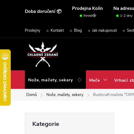
Přejít
Prodejna Kolín
Na adres
Doba doručení 📦
na
Ihned🤩
1-2 dny
obsah
Prodejny
Kontakt
Blog
Jak nakupovat
Ses
Nože, mačety, sekery
Meče
Vrhací z
Domů
Nože, mačety, sekery
Bushcraft mačeta "TAPA
P
Přeskočit
Kategorie
kategorie