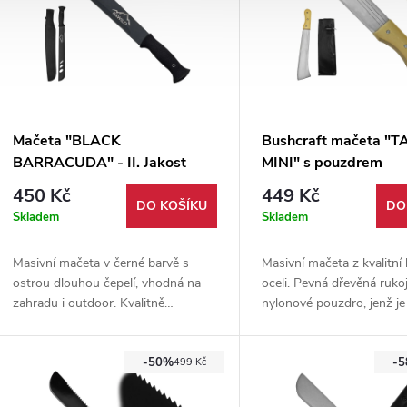
Mačeta "BLACK
Bushcraft mačeta "
BARRACUDA" - II. Jakost
MINI" s pouzdrem
450 Kč
449 Kč
DO KOŠÍKU
DO
Skladem
Skladem
Masivní mačeta v černé barvě s
Masivní mačeta z kvalitní
ostrou dlouhou čepelí, vhodná na
oceli. Pevná dřevěná rukoj
zahradu i outdoor. Kvalitně
nylonové pouzdro, jenž j
provedený kousek z nerezové oceli.
zavěsit na opasek. Ideální
Součástí balení je nylonové pouzdro
dlouhé cesty.
-50%
-
černé barvy.
499 Kč