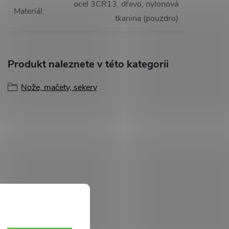
ocel 3CR13, dřevo, nylonová
Materiál
:
tkanina (pouzdro)
Produkt naleznete v této kategorii
Nože, mačety, sekery