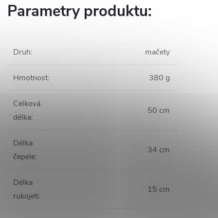
Parametry produktu:
Druh
:
mačety
Hmotnost
:
380 g
Celková
50 cm
délka
:
Délka
34 cm
čepele
:
Délka
15 cm
rukojeti
: