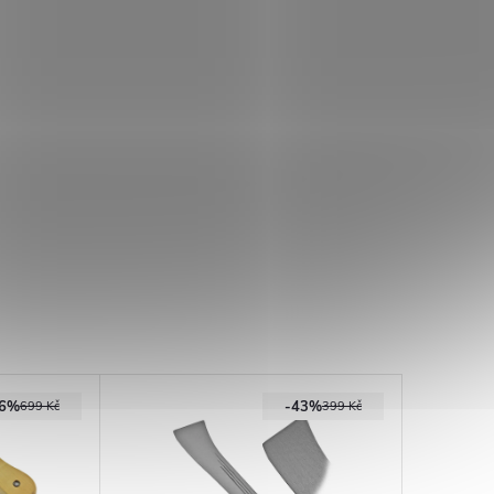
36%
-43%
699 Kč
399 Kč