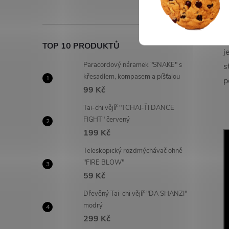
D
s
TOP 10 PRODUKTŮ
j
Paracordový náramek "SNAKE" s
s
křesadlem, kompasem a píšťalou
p
99 Kč
Tai-chi vějíř "TCHAI-ŤI DANCE
FIGHT" červený
199 Kč
Teleskopický rozdmýchávač ohně
"FIRE BLOW"
59 Kč
Dřevěný Tai-chi vějíř "DA SHANZI"
modrý
299 Kč