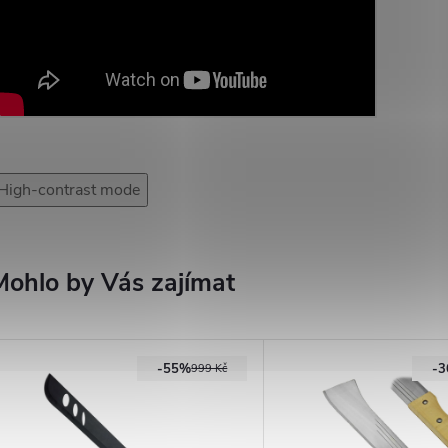
High-contrast mode
Mohlo by Vás zajímat
-55%
-
999 Kč