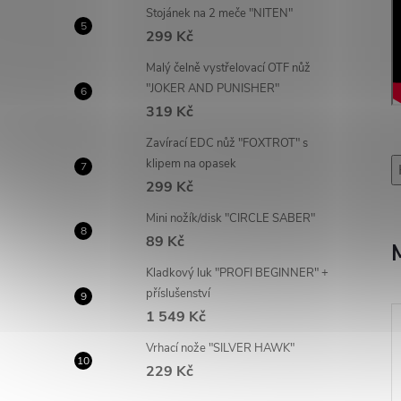
Stojánek na 2 meče "NITEN"
299 Kč
Malý čelně vystřelovací OTF nůž
"JOKER AND PUNISHER"
319 Kč
Zavírací EDC nůž "FOXTROT" s
klipem na opasek
299 Kč
Mini nožík/disk "CIRCLE SABER"
89 Kč
Kladkový luk "PROFI BEGINNER" +
příslušenství
1 549 Kč
Vrhací nože "SILVER HAWK"
229 Kč