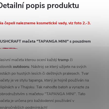
Detailní popis produktu
Na čepeli nalezneme kosmetické vady, viz foto 2.-3.
USHCRAFT mačeta "TAPANGA MINI" s pouzdrem
asivní mačeta kterou ocení každý
tramp
či
ilovník
outdooru
. Nástroj se který užijete na svých
estách po hustých lesích či deštných pralesech. Tvar
ačety je ve stylu tapanga, který je hojně používán na
ilipínách a v Thajsku. Tak nahoďte batoh a vyrazte za
obrodružstvím s mačetou "TAPANGA MINI". Tato
ačeta je určena pro každodenní používání v
ejnáročnějších podmínkách!