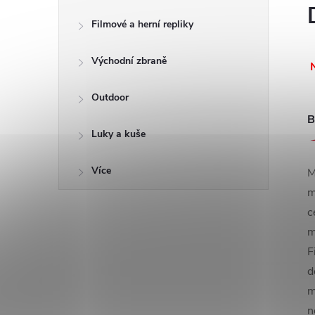
Filmové a herní repliky
Východní zbraně
Outdoor
B
Luky a kuše
Více
M
m
c
m
F
d
m
n