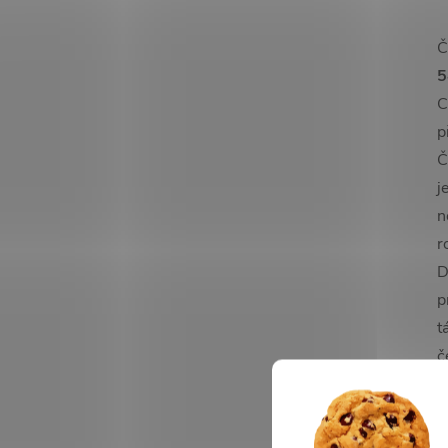
Č
5
C
p
Č
j
n
r
D
p
t
č
(
m
t