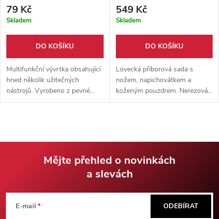
79 Kč
549 Kč
Skladem
Skladem
DO KOŠÍKU
DO KOŠÍKU
Multifunkční vývrtka obsahující
Lovecká příborová sada s
hned několik užitečných
nožem, napichovátkem a
nástrojů. Vyrobeno z pevné
koženým pouzdrem. Nerezová
nerezové oceli, skladná a lehce
ocel, střenky z bizoního rohu a
přenosná.
kompaktní provedení pro
táboření, tramping i stylové
stolování v přírodě.
Mějte přehled o novinkách
a slevách
Z
á
E-mail
ODEBÍRAT