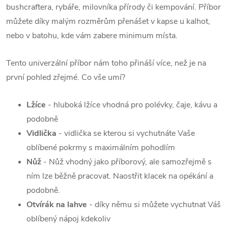
bushcraftera, rybáře, milovníka přírody či kempování. Příbor
můžete díky malým rozměrům přenášet v kapse u kalhot,
nebo v batohu, kde vám zabere minimum místa.
Tento univerzální příbor nám toho přináší více, než je na
první pohled zřejmé. Co vše umí?
Lžíce
- hluboká lžíce vhodná pro polévky, čaje, kávu a
podobně
Vidlička
- vidlička se kterou si vychutnáte Vaše
oblíbené pokrmy s maximálním pohodlím
Nůž
- Nůž vhodný jako příborový, ale samozřejmě s
ním lze běžně pracovat. Naostřit klacek na opékání a
podobně.
Otvírák na lahve
- díky němu si můžete vychutnat Váš
oblíbený nápoj kdekoliv