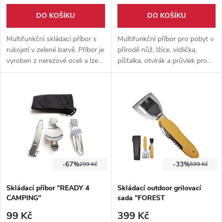
DO KOŠÍKU
DO KOŠÍKU
Multifunkční skládací příbor s
Multifunkční příbor pro pobyt v
rukojetí v zelené barvě. Příbor je
přírodě nůž, lžíce, vidlička,
vyroben z nerezové oceli a lze
píšťalka, otvírák a průvlek pro
ho zpět zasunout do rukojeti
vytvoření oštěpu.
pro příjemnější manipulaci.
-67%
-33%
299 Kč
599 Kč
Skládací příbor "READY 4
Skládací outdoor grilovací
CAMPING"
sada "FOREST
CHEFMASTER" 6v1
99 Kč
399 Kč