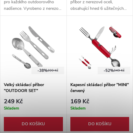
pro každého outdoorového
příbor z nerezové oceli,
nadšence. Vyrobeno z nerezové
obsahující hned 6 užitečných
oceli, vhodné do každého
nástrojů ke stolování. Vše
batohu díky lehké váze.
zabalené v pevném nylonovém
pouzdře.
-38%
-52%
399 Kč
349 Kč
Velký skládací příbor
Kapesní skládací příbor "MINI"
"OUTDOOR SET"
červený
249 Kč
169 Kč
Skladem
Skladem
DO KOŠÍKU
DO KOŠÍKU