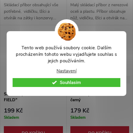
Skládací příbor obsahující vše
Malý skládací příbor z nerezové
potřebné, vidličku, lžíci a
oceli a plastu. Příbor obsahuje
otvírák na zátky i konzervy.
nůž, vidličku, lžíci a otvírák na
Váha pouhých 72 g, vyrobeno z
lahve a konzervy. Příbor lze
nerezové oceli.
rozložit na 2 díly.
Tento web používá soubory cookie. Dalším
procházením tohoto webu vyjadřujete souhlas s
jejich používáním.
Nastavení
-33%
-40%
299 Kč
299 Kč
Souhlasím
Skládací příbor "OUTDOOR
Skládací příbor "ARMY 2.0"
FIELD"
černý
199 Kč
179 Kč
Skladem
Skladem