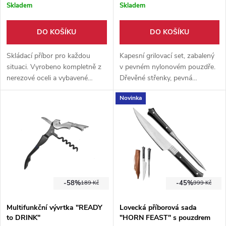
Skladem
Skladem
DO KOŠÍKU
DO KOŠÍKU
Skládací příbor pro každou
Kapesní grilovací set, zabalený
situaci. Vyrobeno kompletně z
v pevném nylonovém pouzdře.
nerezové oceli a vybavené
Dřevěné střenky, pevná
pojistkou proti zavření,
nerezová ocel 2cr13.
Novinka
dodáváno s pouzdrem.
Rozkládací mechanismus. Set
obsahuje 6 praktických
nástrojů.
-58%
-45%
189 Kč
999 Kč
Multifunkční vývrtka "READY
Lovecká příborová sada
to DRINK"
"HORN FEAST" s pouzdrem