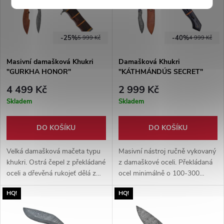
-25%
-40%
5 999 Kč
4 999 Kč
Masivní damašková Khukri
Damašková Khukri
"GURKHA HONOR"
"KÁTHMÁNDÚS SECRET"
4 499 Kč
2 999 Kč
Skladem
Skladem
DO KOŠÍKU
DO KOŠÍKU
Velká damašková mačeta typu
Masivní nástroj ručně vykovaný
khukri. Ostrá čepel z překládané
z damaškové oceli. Překládaná
oceli a dřevěná rukojeť dělá z
ocel minimálně o 100-300
této mačety luxusní kousek.
vrstvách. Tvrdost oceli 58-60
HQ!
HQ!
Dodáváno s pouzdrem.
Hrc. Kožené pouzdro součástí
balení.