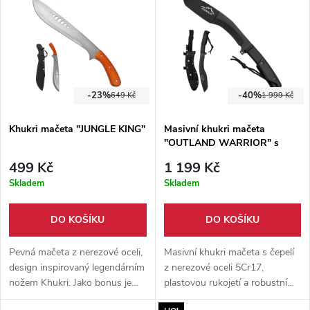
-23%
-40%
649 Kč
1 999 Kč
Khukri mačeta "JUNGLE KING"
Masivní khukri mačeta
"OUTLAND WARRIOR" s
pouzdrem
499 Kč
1 199 Kč
Skladem
Skladem
DO KOŠÍKU
DO KOŠÍKU
Pevná mačeta z nerezové oceli,
Masivní khukri mačeta s čepelí
design inspirovaný legendárním
z nerezové oceli 5Cr17,
nožem Khukri. Jako bonus je
plastovou rukojetí a robustním
součástí mačety pevné
outdoorovým provedením.