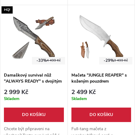
noži a koženým pouzdrem.
HQ!
Stylová a funkční sada pro
náročné.
-33%
-29%
4 499 Kč
3 499 Kč
Damaškový survival nůž
Mačeta "JUNGLE REAPER" s
"ALWAYS READY" s dvojitým
koženým pouzdrem
ostřím, brouskem a pouzdrem
2 999 Kč
2 499 Kč
Skladem
Skladem
DO KOŠÍKU
DO KOŠÍKU
Chcete být připraveni na
Full-tang mačeta z