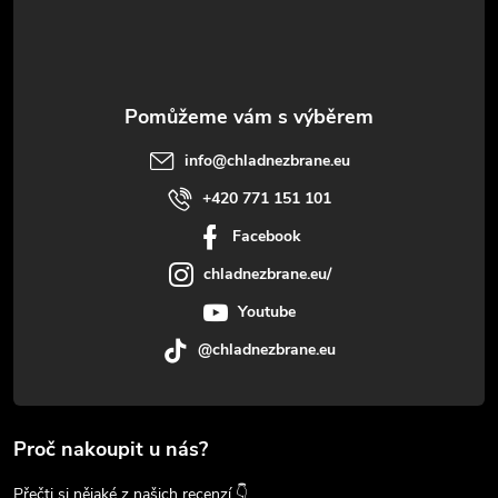
í
info
@
chladnezbrane.eu
+420 771 151 101
Facebook
chladnezbrane.eu/
Youtube
@chladnezbrane.eu
Proč nakoupit u nás?
Přečti si nějaké z našich recenzí 👇