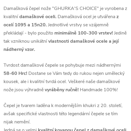
Damašková čepel nože "GHURKA'S CHOICE" je vyrobena z
kvalitní
damaškové oceli.
Damašková ocel je utvářena
z
ocelí 1095 a 15n20.
Jednotlivé vrstvy se vzájemně
překládají - bylo použito
minimálně 100-300 vrstev!
Jedině
tak vzniknou unikátní
vlastnosti damaškové ocele a její
nádherný vzor.
Tvrdost damaškové čepele se pohybuje mezi nádhernými
58-60 Hrc!
Dostane se Vám tedy do rukou nejen umělecký
kousek, ale i kvalitní tvrdá ocel.
Veškeré naše damaškové
nože jsou výhradně
vyráběny ručně!
Handmade 100%!
Čepel je tvarem laděna k modernějším khukri z 20. století,
avšak specifické vlastnosti této legendární čepele se tím
nijak nemění.
Jedná se o velmi
kvalitní kovanou čepel z damaškové oceli