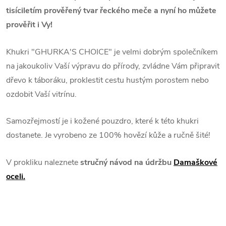
tisíciletím prověřený tvar řeckého meče a nyní ho můžete
prověřit i Vy!
Khukri "GHURKA'S CHOICE" je velmi dobrým společníkem
na jakoukoliv Vaší výpravu do přírody, zvládne Vám připravit
dřevo k táboráku, proklestit cestu hustým porostem nebo
ozdobit Vaší vitrínu.
Samozřejmostí je i kožené pouzdro, které k této khukri
dostanete. Je vyrobeno ze 100% hovězí kůže a ručně šité!
V prokliku naleznete
stručný návod na údržbu
Damaškové
oceli.