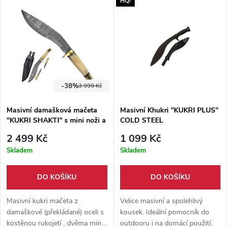
HQ!
nylonové pouzdro.
Zakřivený profil, silnější čepel.
Dodáváno s nylonovým
pouzdrem.
-38%
3 999 Kč
Masivní damašková mačeta
Masivní Khukri "KUKRI PLUS"
"KUKRI SHAKTI" s mini noži a
COLD STEEL
pouzdrem
2 499 Kč
1 099 Kč
Skladem
Skladem
DO KOŠÍKU
DO KOŠÍKU
Masivní kukri mačeta z
Velice masivní a spolehlivý
damaškové (překládané) oceli s
kousek. Ideální pomocník do
kostěnou rukojetí , dvěma mini
outdooru i na domácí použití.