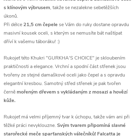
s klínovým výbrusem
, takže se nezalekne sebetěžších
úkonů.
Při délce
21,5 cm čepele
se Vám do ruky dostane opravdu
masivní kousek oceli, s kterým se nemusíte bát naštípat
dříví k vašemu táboráku! :)
Rukojeť této Khukri "GURKHA'S CHOICE" je skloubením
praktičnosti a elegance.
Vrchní a spodní část střenek jsou
tvořeny ze stejné damaškové oceli jako čepel a s opravdu
elegantní kresbou.
Samotný střed střenek je pak tvořen
černě
mořeným dřevem s vykládaným z mosazi a hovězí
kůže.
Rukojeť má velmi příjemný tvar k úchopu, takže vám ani při
těžké práci nevyklouzne.
Svým tvarem připomíná slavné
starořecké meče sparťanských válečníků! Falcatta je