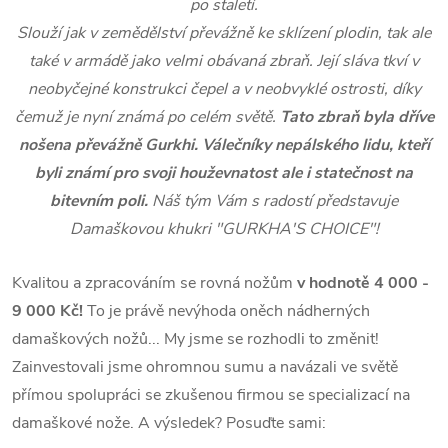
po staletí.
Slouží jak v zemědělství převážně ke sklízení plodin, tak ale
také v armádě jako velmi obávaná zbraň. Její sláva tkví v
neobyčejné konstrukci čepel a v neobvyklé ostrosti, díky
čemuž je nyní známá po celém světě.
Tato zbraň byla dříve
nošena převážně Gurkhi. Válečníky nepálského lidu, kteří
byli známí pro svoji houževnatost ale i statečnost na
bitevním poli.
Náš tým Vám s radostí představuje
Damaškovou khukri "GURKHA'S CHOICE"!
Kvalitou a zpracováním se rovná nožům
v hodnotě
4 000 -
9 000 Kč!
To je právě nevýhoda oněch nádherných
damaškových nožů...
My jsme se rozhodli to změnit!
Zainvestovali jsme ohromnou sumu a navázali ve světě
přímou spolupráci se zkušenou firmou se specializací na
damaškové nože.
A výsledek? Posuďte sami: