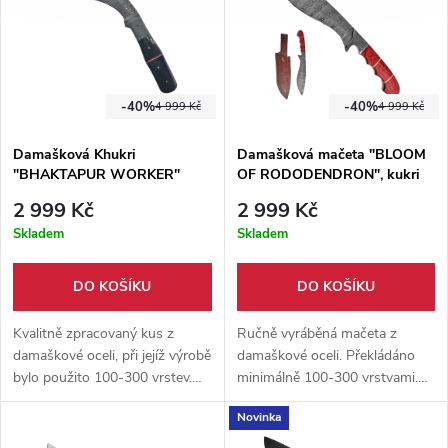
-40%
-40%
4 999 Kč
4 999 Kč
Damašková Khukri
Damašková mačeta "BLOOM
"BHAKTAPUR WORKER"
OF RODODENDRON", kukri
tradiční
tvar
2 999 Kč
2 999 Kč
Skladem
Skladem
DO KOŠÍKU
DO KOŠÍKU
Kvalitně zpracovaný kus z
Ručně vyráběná mačeta z
damaškové oceli, při jejíž výrobě
damaškové oceli. Překládáno
bylo použito 100-300 vrstev.
minimálně 100-300 vrstvami.
Tvrdost oceli se pohybuje mezi
Již z výroby ostřené, pohodlná
Novinka
50-60 Hrc. Kožené pouzdro
dřevěná rukojeť. Pouzdro
součástí balení.
součástí balení.