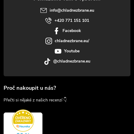
info
@
chladnezbrane.eu
+420 771 151 101
Facebook
chladnezbrane.eu/
Youtube
@chladnezbrane.eu
Proč nakoupit u nás?
Přečti si nějaké z našich recenzí 👇