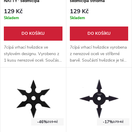
NATTY" sedmicípá
sedmicípá stříbrná
129 Kč
129 Kč
Skladem
Skladem
DO KOŠÍKU
DO KOŠÍKU
7cípá vrhací hvězdice ve
7cípá vrhací hvězdice vyrobena
stylovém designu. Vyrobeno z
z nerezové oceli ve stříbrné
1 kusu nerezové oceli. Součástí
barvě. Součástí hvězdice je též
hvězdice je nylonové pouzdro.
nylonové pouzdro.
Vhodné pro začátečníka i
pokročilé.
-46%
-17%
219 Kč
179 Kč