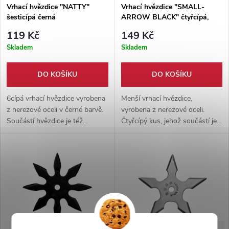
Vrhací hvězdice "NATTY"
Vrhací hvězdice "SMALL-
šesticípá černá
ARROW BLACK" čtyřcípá,
černá
119 Kč
149 Kč
Skladem
Skladem
DO KOŠÍKU
DO KOŠÍKU
6cípá vrhací hvězdice vyrobena
Menší vrhací hvězdice,
z nerezové oceli v černé barvě.
vyrobena z nerezové oceli.
Součástí hvězdice je též
Čtyřcípý kus, jehož součástí je
nylonové pouzdro.
pevné nylonové pouzdro, které
se dá pohodlně zavěsit na
opasek.
-28%
-39%
249 Kč
179 Kč