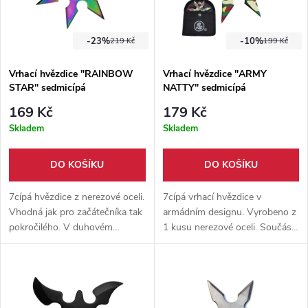
-23%
-10%
219 Kč
199 Kč
Vrhací hvězdice "RAINBOW
Vrhací hvězdice "ARMY
STAR" sedmicípá
NATTY" sedmicípá
169 Kč
179 Kč
Skladem
Skladem
DO KOŠÍKU
DO KOŠÍKU
7cípá hvězdice z nerezové oceli.
7cípá vrhací hvězdice v
Vhodná jak pro začátečníka tak
armádním designu. Vyrobeno z
pokročilého. V duhovém
1 kusu nerezové oceli. Součástí
zpracování. Průměr 10 cm.
hvězdice je nylonové pouzdro.
Nylonové pouzdro součástí
Vhodné pro začátečníka i
balení.
pokročilé.