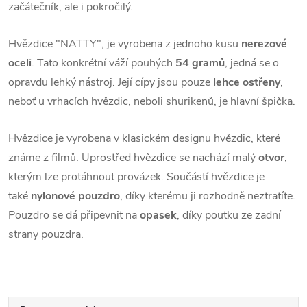
začátečník, ale i pokročilý.
Hvězdice "NATTY", je vyrobena z jednoho kusu
nerezové
oceli
. Tato konkrétní váží pouhých
54 gramů
, jedná se o
opravdu lehký nástroj. Její cípy jsou pouze
lehce ostřeny
,
neboť u vrhacích hvězdic, neboli shurikenů, je hlavní špička.
Hvězdice je vyrobena v klasickém designu hvězdic, které
známe z filmů. Uprostřed hvězdice se nachází malý
otvor
,
kterým lze protáhnout provázek. Součástí hvězdice je
také
nylonové pouzdro
, díky kterému ji rozhodně neztratíte.
Pouzdro se dá připevnit na
opasek
, díky poutku ze zadní
strany pouzdra.