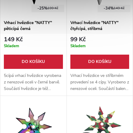
-25%
-34%
199 Kč
149 Kč
Vrhací hvězdice "NATTY"
Vrhací hvězdice "NATTY"
pěticípá černá
čtyřcípá, stříbrná
149 Kč
99 Kč
Skladem
Skladem
DO KOŠÍKU
DO KOŠÍKU
5cípá vrhací hvězdice vyrobena
Vrhací hvězdice ve stříbrném
z nerezové oceli v černé barvě.
provedení se 4 cípy. Vyrobeno z
Součástí hvězdice je též
nerezové oceli. Součástí balení
nylonové pouzdro.
je nylonové pouzdro.