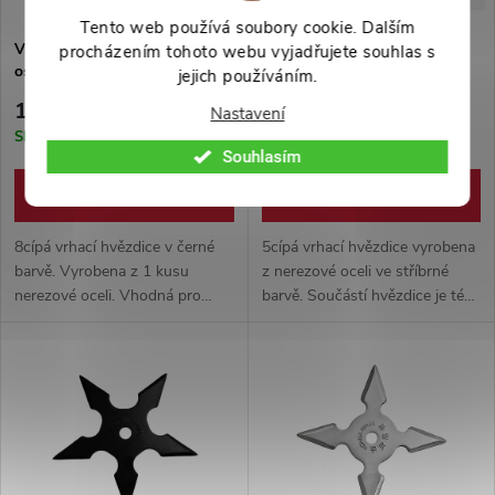
Tento web používá soubory cookie. Dalším
Vrhací hvězdice "NATTY"
Vrhací hvězdice "NATTY"
procházením tohoto webu vyjadřujete souhlas s
osmicípá, černá
pěticípá stříbrná
jejich používáním.
179 Kč
109 Kč
Nastavení
Skladem
Skladem
Souhlasím
DO KOŠÍKU
DO KOŠÍKU
8cípá vrhací hvězdice v černé
5cípá vrhací hvězdice vyrobena
barvě. Vyrobena z 1 kusu
z nerezové oceli ve stříbrné
nerezové oceli. Vhodná pro
barvě. Součástí hvězdice je též
začátečníky i pokročilé.
nylonové pouzdro.
Nylonové pouzdro součástí.