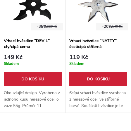
-35%
-20%
229 Kč
149 Kč
Vrhací hvězdice "DEVIL"
Vrhací hvězdice "NATTY"
čtyřcípá černá
šesticípá stříbrná
149 Kč
119 Kč
Skladem
Skladem
DO KOŠÍKU
DO KOŠÍKU
Okouzlující design. Vyrobeno z
6cípá vrhací hvězdice vyrobena
jednoho kusu nerezové oceli o
z nerezové oceli ve stříbrné
váze 55g. Průměr 11
barvě. Součástí hvězdice je též
centimetrů. Dodává se s
nylonové pouzdro.
nylonovým pouzdrem.