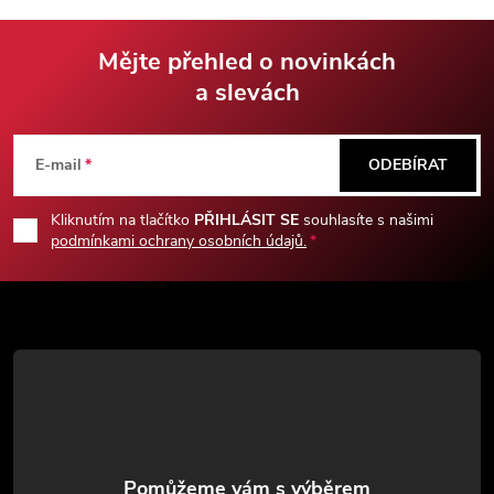
Mějte přehled o novinkách
a slevách
Z
á
E-mail
ODEBÍRAT
p
Kliknutím na tlačítko
PŘIHLÁSIT SE
souhlasíte s našimi
podmínkami ochrany osobních údajů.
a
t
í