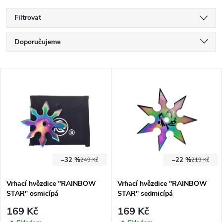
Filtrovat
Ř
Doporučujeme
a
Nejlevnější
V
Nejdražší
z
ý
Nejprodávanější
e
p
Abecedně
n
i
í
–32 %
–22 %
249 Kč
219 Kč
s
p
Vrhací hvězdice "RAINBOW
Vrhací hvězdice "RAINBOW
STAR" osmicípá
STAR" sedmicípá
p
r
169 Kč
169 Kč