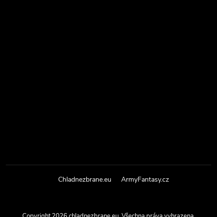
Chladnezbrane.eu
ArmyFantasy.cz
Copyright 2026
chladnezbrane.eu
. Všechna práva vyhrazena.