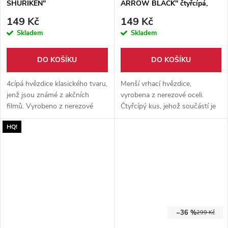
SHURIKEN"
ARROW BLACK" čtyřcípá,
černá
149 Kč
149 Kč
Skladem
Skladem
DO KOŠÍKU
DO KOŠÍKU
4cípá hvězdice klasického tvaru,
Menší vrhací hvězdice,
jenž jsou známé z akčních
vyrobena z nerezové oceli.
filmů. Vyrobeno z nerezové
Čtyřcípý kus, jehož součástí je
oceli, průměr hvězdice 10 cm.
pevné nylonové pouzdro, které
HQ!
Pouzdro součástí balení.
se dá pohodlně zavěsit na
opasek.
–36 %
299 Kč