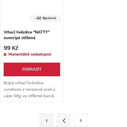
–50 %
199 Kč
Vrhací hvězdice "NATTY"
osmicípá stříbrná
99 Kč
Momentálně nedostupné
ZOBRAZIT
8cípá vrhací hvězdice
vyrobena z nerezové oceli o
váze 58g ve stříbrné barvě.
Součástí hvězdice je též
nylonové pouzdro.
O
S
1
3
t