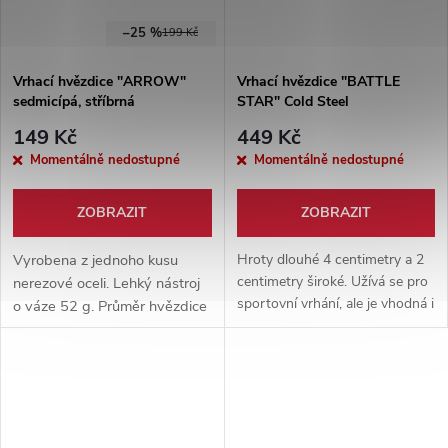
–25 %
199 Kč
Vrhací hvězdice "ARROW"
Vrhací hvězdice "BATTLE
sedmicípá, stříbrná
STAR" Cold Steel
149 Kč
449 Kč
Momentálně nedostupné
Momentálně nedostupné
ZOBRAZIT
ZOBRAZIT
Vyrobena z jednoho kusu
Hroty dlouhé 4 centimetry a 2
centimetry široké. Užívá se pro
nerezové oceli. Lehký nástroj
sportovní vrhání, ale je vhodná i
o váze 52 g. Průměr hvězdice
pro začátečníky.
10 cm. Součástí hvězdice je
pevné nylonové pouzdro.