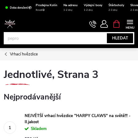
Přejít
Prodejna Kolín
Na adresu
Výdejní boxy
Štěrboholy
Slov
Doba doručení 📦
na
Ihned🤩
1-2 dny
1-2 dny
2-3 dny
2-3 dn
obsah
NÁKUPNÍ
KOŠÍK
HLEDAT
Vrhací hvězdice
Jednotlivé
, Strana 3
Nejprodávanější
NEJVĚTŠÍ vrhací hvězdice "HARPY CLAWS" na světě!!! -
II.jakost
Skladem