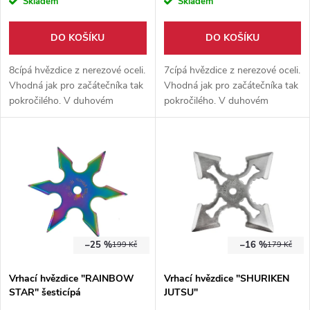
r
Skladem
Skladem
o
o
DO KOŠÍKU
DO KOŠÍKU
d
d
8cípá hvězdice z nerezové oceli.
7cípá hvězdice z nerezové oceli.
u
Vhodná jak pro začátečníka tak
Vhodná jak pro začátečníka tak
pokročilého. V duhovém
pokročilého. V duhovém
u
zpracování. Průměr 10 cm.
zpracování. Průměr 10 cm.
k
Nylonové pouzdro součástí
Nylonové pouzdro součástí
k
balení.
balení.
t
t
ů
ů
–25 %
–16 %
199 Kč
179 Kč
Vrhací hvězdice "RAINBOW
Vrhací hvězdice "SHURIKEN
STAR" šesticípá
JUTSU"