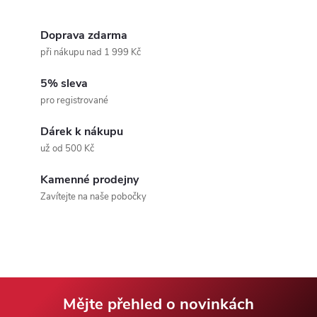
v
r
l
á
Doprava zdarma
n
při nákupu nad 1 999 Kč
á
k
5% sleva
d
o
pro registrované
v
a
á
Dárek k nákupu
c
už od 500 Kč
n
í
í
Kamenné prodejny
Zavítejte na naše pobočky
p
r
v
k
Mějte přehled o novinkách