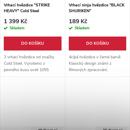
Vrhací hvězdice "STRIKE
Vrhací ninja hvězdice "BLACK
HEAVY" Cold Steel
SHURIKEN"
1 399 Kč
189 Kč
Skladem
Skladem
DO KOŠÍKU
DO KOŠÍKU
3 vrhací hvězdice od značky
4cípá hvězdice v černé barvě.
Cold Steel. Vyrobeno z
Klasický design známí z
pevného kusu oceli 1055
filmových zpracování.
Carbon. Vhodné pro
Vyrobeno z nerezové oceli,
začátečníky tak pokročilé.
průměr 11 centimetrů. Součástí
nylonové pouzdro.