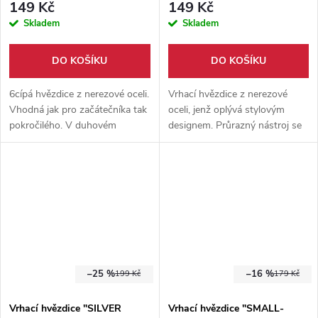
149 Kč
149 Kč
Skladem
Skladem
DO KOŠÍKU
DO KOŠÍKU
6cípá hvězdice z nerezové oceli.
Vrhací hvězdice z nerezové
Vhodná jak pro začátečníka tak
oceli, jenž oplývá stylovým
pokročilého. V duhovém
designem. Průrazný nástroj se
zpracování. Průměr 10 cm.
kterým si užijete spoustu
Nylonové pouzdro součástí
zábavy. Průměr hvězdice 10
balení.
centimetrů, váha 40 gramů.
–25 %
–16 %
199 Kč
179 Kč
Vrhací hvězdice "SILVER
Vrhací hvězdice "SMALL-