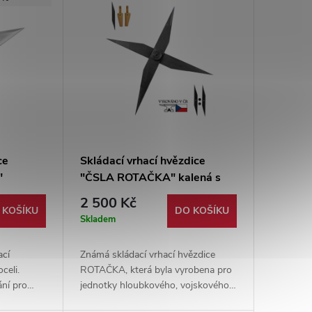
ce
Skládací vrhací hvězdice
"
"ČSLA ROTAČKA" kalená s
koženým pouzdrem - II. jakost
2 500 Kč
 KOŠÍKU
DO KOŠÍKU
Skladem
ací
Známá skládací vrhací hvězdice
celi.
ROTAČKA, která byla vyrobena pro
ání pro
jednotky hloubkového, vojskového a
dají pro
speciálního průzkumu ČSLA.