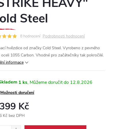
STRIKE HEAVY"
old Steel
Podrobnosti hodnocení
8 hodnocení
hací hvězdice od značky Cold Steel. Vyrobeno z pevného
 oceli 1055 Carbon. Vhodné pro začátečníky tak pokročilé.
ilní informace
Skladem
1 ks
12.8.2026
Možnosti doručení
 399 Kč
6 Kč bez DPH
ná
: