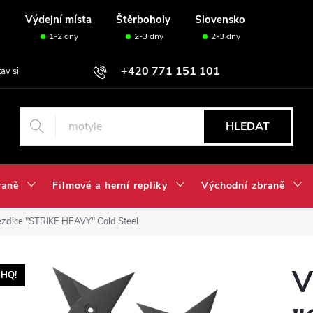
u
Výdejní místa
Štěrboholy
Slovensko
1-2 dny
2-3 dny
2-3 dny
+420 771 151 101
tav si svou sadu✅
HLEDAT
raně
Filmové a herní repliky
Východní zbraně
ězdice "STRIKE HEAVY" Cold Steel
V
HQ!