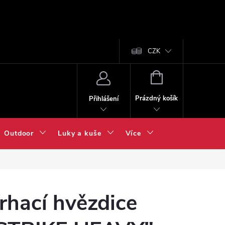
CZK
NÁKUPNÍ
KOŠÍK
Prázdný košík
Přihlášení
Outdoor
Luky a kuše
Více
rhací hvězdice