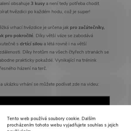
alení obsahuje
3 kusy
a není tedy potřeba chodit
bírat hvězdici po každém hodu, což je super!
ěžká vrhací hvězdice je určena jak
pro začátečníky,
ak pro pokročilé
. Díky větší váze se zabodává
kutečně s
drtící silou
a létá rovně i na větší
zdálenosti. Díky hrotům na všech čtyřech stranách se
abodne prakticky pokaždé. Vynikající na trénink
řesného házení na terč.
a ukázku vrhání se můžete podívat zde na videu:
Tento web používá soubory cookie. Dalším
procházením tohoto webu vyjadřujete souhlas s jejich