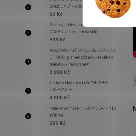
BALISONG" - 8 druhů!
99 Kč
Čelní vystřelovací nůž "OTF
CARBON" s hrotem na sklo
399 Kč
Aragornův meč "ANDURIL - SWORD
OF KING" plamen západu - replika s
plaketou - Pán prstenů
3 999 Kč
Taktická kladková kuše "SECRET
FIREPOWER"
4 000 Kč
Malé vrhací nože "HEAVY OSA" - 4 ks
stříbrné
299 Kč