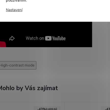
používáním.
Nastavení
High-contrast mode
Mohlo by Vás zajímat
-43%
-4
3 499 Kč