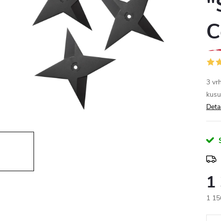
"
C
3 vr
kusu
Deta
1
1 15
Měr
cena