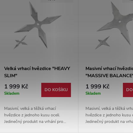
Velká vrhací hvězdice "HEAVY
Masivní vrhací hvězdi
SLIM"
"MASSIVE BALANCE
1 999 Kč
1 999 Kč
DO KOŠÍKU
DO
Skladem
Skladem
Masivní, velká a těžká vrhací
Masivní, velká a těžká vrh
hvězdice z jednoho kusu oceli.
hvězdice z jednoho kusu o
Jedinečný produkt na vrhání pro
Jedinečný produkt na vrh
pokročilé vrhače, kteří hledají pro
pokročilé vrhače, kteří hle