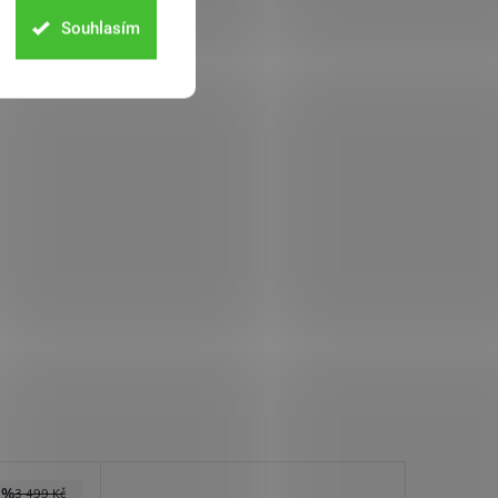
Souhlasím
3%
3 499 Kč