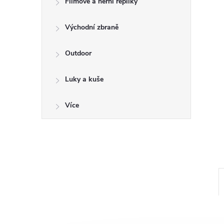
a
Filmové a herní repliky
n
Východní zbraně
e
Outdoor
l
Luky a kuše
Více