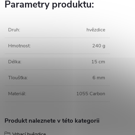
Parametry produktu:
Druh
:
hvězdice
Hmotnost
:
240 g
Délka
:
15 cm
Tloušťka
:
6 mm
Materiál
:
1055 Carbon
Produkt naleznete v této kategorii
Vrhací hvězdice