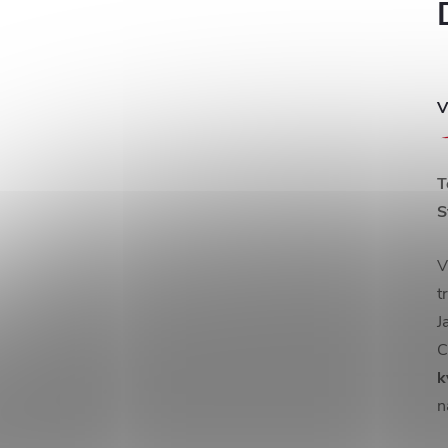
V
T
S
V
t
J
C
k
n