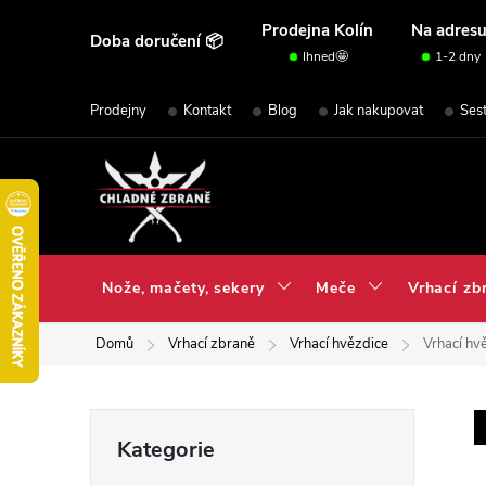
Přejít
Prodejna Kolín
Na adres
Doba doručení 📦
na
Ihned🤩
1-2 dny
obsah
Prodejny
Kontakt
Blog
Jak nakupovat
Ses
Nože, mačety, sekery
Meče
Vrhací zb
Domů
Vrhací zbraně
Vrhací hvězdice
Vrhací hv
P
Přeskočit
Kategorie
kategorie