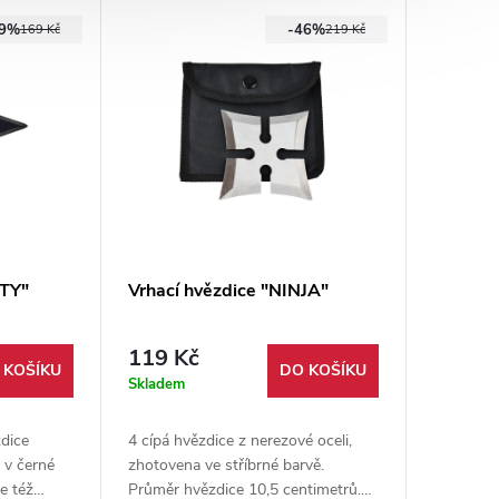
Vyrobena věrně podle
59%
-46%
originálu!Jediná věrná a funkční
169 Kč
219 Kč
verze v celé Evropě!
TTY"
Vrhací hvězdice "NINJA"
119 Kč
 KOŠÍKU
DO KOŠÍKU
Skladem
zdice
4 cípá hvězdice z nerezové oceli,
 v černé
zhotovena ve stříbrné barvě.
e též
Průměr hvězdice 10,5 centimetrů.