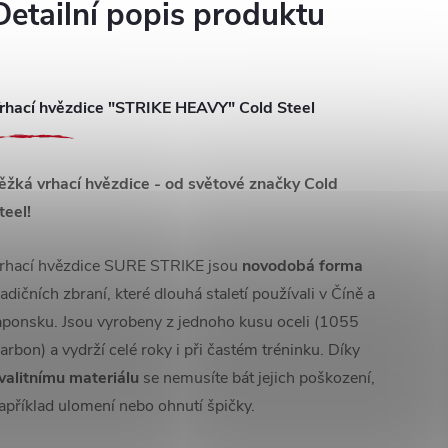
Detailní popis produktu
rhací hvězdice "STRIKE HEAVY" Cold Steel
ěžká vrhací hvězdice - od světové značky Cold
teel!
rhací hvězdice SURE STRIKE jsou
novodobá forma
radičních zbraní, které dlouhá staletí používali v Číně a
aponsku. Jsou vyrobeny z jednoho kusu oceli (1055
arbon) a vydrží celé roky i při častém tréninku. Díky
valitnímu materiálu
se nemusíte bát jejich poškození,
apříklad ulomení nebo ohnutí špičky.