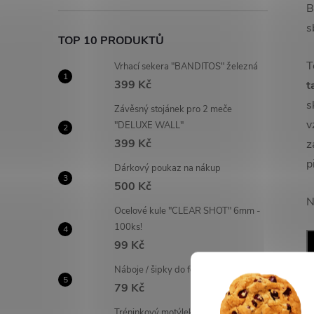
B
s
TOP 10 PRODUKTŮ
T
Vrhací sekera "BANDITOS" železná
399 Kč
t
s
Závěsný stojánek pro 2 meče
v
"DELUXE WALL"
399 Kč
z
p
Dárkový poukaz na nákup
500 Kč
N
Ocelové kule "CLEAR SHOT" 6mm -
100ks!
99 Kč
Náboje / šipky do foukaček - 20 ks!
79 Kč
Tréninkový motýlek "FANTASY