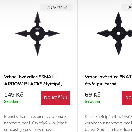
své vrhání něco víc.
své vrhání něco víc.
-17%
-
179 Kč
Vrhací hvězdice "SMALL-
Vrhací hvězdice "NA
ARROW BLACK" čtyřcípá,
čtyřcípá, černá
černá
149 Kč
69 Kč
DO KOŠÍKU
DO
Skladem
Skladem
Menší vrhací hvězdice, vyrobena z
Klasická 4cípá vrhací hvě
nerezové oceli. Čtyřcípý kus, jehož
vyrobena z nerezové oceli
součástí je pevné nylonové
barvě. Součástí hvězdice j