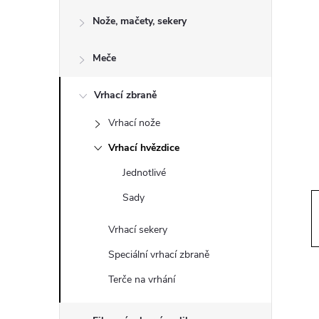
o
Nože, mačety, sekery
s
Meče
t
Vrhací zbraně
r
Vrhací nože
a
Vrhací hvězdice
n
Jednotlivé
Sady
n
Vrhací sekery
í
Speciální vrhací zbraně
p
Terče na vrhání