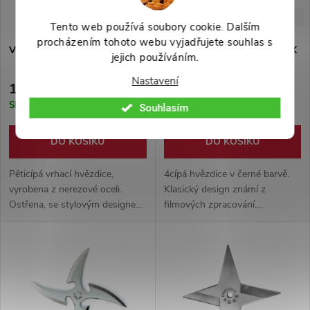
-35%
-37%
229 Kč
299 Kč
Tento web používá soubory cookie. Dalším
procházením tohoto webu vyjadřujete souhlas s
Vrhací hvězdice "ESO"
Vrhací ninja hvězdice "BLACK
jejich používáním.
SHURIKEN"
Nastavení
149 Kč
189 Kč
Skladem
Skladem
Souhlasím
DO KOŠÍKU
DO KOŠÍKU
Pěticípá vrhací hvězdice,
4cípá hvězdice v černé barvě.
vyrobena z nerezové oceli.
Klasický design známí z
Ostřena, se stylovým designem.
filmových zpracování.
Otvor ve tvaru pikového esa.
Vyrobeno z nerezové oceli,
Nylonové pouzdro součástí
průměr 11 centimetrů. Součástí
balení.
nylonové pouzdro.