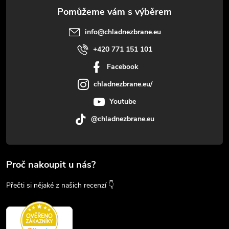
info
@
chladnezbrane.eu
+420 771 151 101
Facebook
chladnezbrane.eu/
Youtube
@chladnezbrane.eu
Proč nakoupit u nás?
Přečti si nějaké z našich recenzí 👇