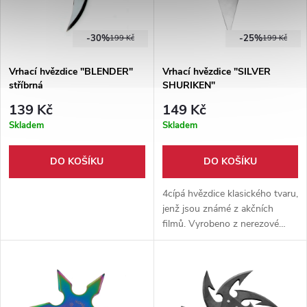
-30%
-25%
199 Kč
199 Kč
Vrhací hvězdice "BLENDER"
Vrhací hvězdice "SILVER
stříbrná
SHURIKEN"
139 Kč
149 Kč
Skladem
Skladem
DO KOŠÍKU
DO KOŠÍKU
4cípá hvězdice klasického tvaru,
jenž jsou známé z akčních
filmů. Vyrobeno z nerezové
oceli, průměr hvězdice 10 cm.
Pouzdro součástí balení.