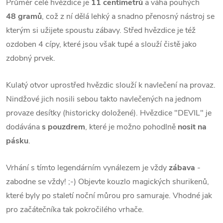
Průměr celé hvězdice je
11 centimetrů
a váha pouhých
48 gramů
, což z ní dělá lehký a snadno přenosný nástroj se
kterým si užijete spoustu zábavy. Střed hvězdice je též
ozdoben 4 cípy, které jsou však tupé a slouží čistě jako
zdobný prvek.
Kulatý otvor uprostřed hvězdic slouží k navlečení na provaz.
Nindžové jich nosili sebou takto navlečených na jednom
provaze desítky (historicky doložené). Hvězdice "DEVIL" je
dodávána
s pouzdrem
, které je možno pohodlně
nosit na
pásku
.
Vrhání s tímto legendárním vynálezem je vždy
zábava
-
zabodne se vždy! ;-)
Objevte kouzlo magických shurikenů,
které byly po staletí noční můrou pro samuraje. Vhodné jak
pro začátečníka tak pokročilého vrhače.