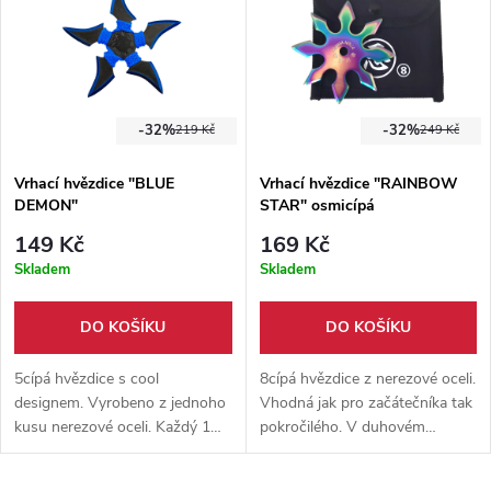
-32%
-32%
219 Kč
249 Kč
Vrhací hvězdice "BLUE
Vrhací hvězdice "RAINBOW
DEMON"
STAR" osmicípá
149 Kč
169 Kč
Skladem
Skladem
DO KOŠÍKU
DO KOŠÍKU
5cípá hvězdice s cool
8cípá hvězdice z nerezové oceli.
designem. Vyrobeno z jednoho
Vhodná jak pro začátečníka tak
kusu nerezové oceli. Každý 1
pokročilého. V duhovém
cíp je omotaný modrou
zpracování. Průměr 10 cm.
tkaninou. Součástí hvězdice je
Nylonové pouzdro součástí