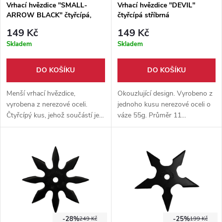
Vrhací hvězdice "SMALL-
Vrhací hvězdice "DEVIL"
ARROW BLACK" čtyřcípá,
čtyřcípá stříbrná
černá
149 Kč
149 Kč
Skladem
Skladem
DO KOŠÍKU
DO KOŠÍKU
Menší vrhací hvězdice,
Okouzlující design. Vyrobeno z
vyrobena z nerezové oceli.
jednoho kusu nerezové oceli o
Čtyřcípý kus, jehož součástí je
váze 55g. Průměr 11
pevné nylonové pouzdro, které
centimetrů. Dodává se s
se dá pohodlně zavěsit na
nylonovým pouzdrem.
opasek.
-28%
-25%
249 Kč
199 Kč