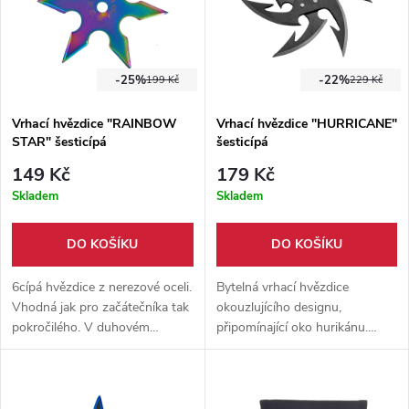
-25%
-22%
199 Kč
229 Kč
Vrhací hvězdice "RAINBOW
Vrhací hvězdice "HURRICANE"
STAR" šesticípá
šesticípá
149 Kč
179 Kč
Skladem
Skladem
DO KOŠÍKU
DO KOŠÍKU
6cípá hvězdice z nerezové oceli.
Bytelná vrhací hvězdice
Vhodná jak pro začátečníka tak
okouzlujícího designu,
pokročilého. V duhovém
připomínající oko hurikánu.
zpracování. Průměr 10 cm.
Šesticípí nástroj o průměru 9,8
Nylonové pouzdro součástí
cm. Vyrobeno z nerezové oceli.
balení.
Nylonové pouzdro součástí
balení.