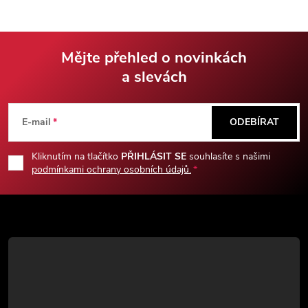
pouzdro.
balení.
Mějte přehled o novinkách
a slevách
Z
á
E-mail
ODEBÍRAT
p
Kliknutím na tlačítko
PŘIHLÁSIT SE
souhlasíte s našimi
podmínkami ochrany osobních údajů.
a
t
í