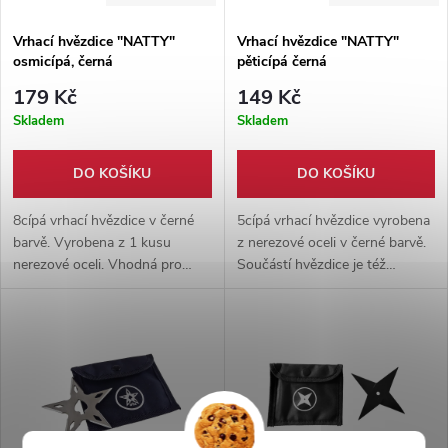
Vrhací hvězdice "NATTY"
Vrhací hvězdice "NATTY"
osmicípá, černá
pěticípá černá
179 Kč
149 Kč
Skladem
Skladem
DO KOŠÍKU
DO KOŠÍKU
8cípá vrhací hvězdice v černé
5cípá vrhací hvězdice vyrobena
barvě. Vyrobena z 1 kusu
z nerezové oceli v černé barvě.
nerezové oceli. Vhodná pro
Součástí hvězdice je též
začátečníky i pokročilé.
nylonové pouzdro.
Nylonové pouzdro součástí.