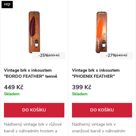
HQ!
-25%
-27%
599 Kč
549 Kč
Vintage brk s inkoustem
Vintage brk s inkoustem
"BORDO FEATHER" temně
"PHOENIX FEATHER"
rudý
oranžový
449 Kč
399 Kč
Skladem
Skladem
DO KOŠÍKU
DO KOŠÍKU
Nádherný vintage brk v růžové
Nádherný vintage brk v
barvě s náhradním hrotem a
oranžové barvě s náhradním