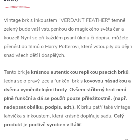
Vintage brk s inkoustem "VERDANT FEATHER" temně
zelený bude vaší vstupenkou do magického světa čar a
kouzel! Nyní se při každém psaní úkolu či dopisu můžete
přenést do filmů o Harry Potterovi, které vstoupily do dějin
snad všech dětí i dospělých.
Tento brk je
krásnou autentickou replikou psacích brků
.
Jedná se o pravý, zcela funkční brk s
kovovou násadkou a
dvěma vyměnitelnými hroty
.
Ovšem stříbrný hrot není
plně funkční a dá se použít pouze příležitostně. (např.
nadepsat obálku, podpis, adt.).
K brku patří také vintage
lahvička s inkoustem, která krásně doplňuje sadu.
Celý
produkt je poctivě vyroben v Itálii!