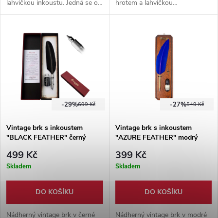
lahvičkou inkoustu. Jedná se o
hrotem a lahvičkou
nástroj vhodný k
inkoustu. Jedná se o nástroj
příležitostnému psaní. Součástí
vhodný k příležitostnému
balení je dřevěná plaketa.
psaní. Součástí balení je
dřevěná plaketa.
-29%
-27%
699 Kč
549 Kč
Vintage brk s inkoustem
Vintage brk s inkoustem
"BLACK FEATHER" černý
"AZURE FEATHER" modrý
499 Kč
399 Kč
Skladem
Skladem
DO KOŠÍKU
DO KOŠÍKU
Nádherný vintage brk v černé
Nádherný vintage brk v modré