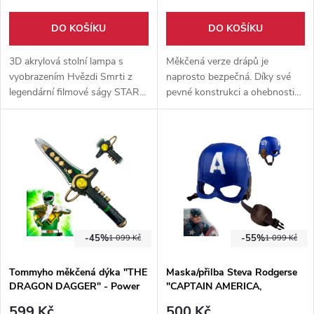
DO KOŠÍKU
DO KOŠÍKU
3D akrylová stolní lampa s
Měkčená verze drápů je
vyobrazením Hvězdi Smrti z
naprosto bezpečná. Díky své
legendární filmové ságy STAR
pevné konstrukci a ohebnosti
WARS. V balení naleznete
se Vám jen tak
podstavec, akrylovou malbu,
nepoškodí. Největší zásluhu má
dálkový ovladač a napájecí
hlavně laminátové jádro.
kabel.
-45%
-55%
1 099 Kč
1 099 Kč
Tommyho měkčená dýka "THE
Maska/přilba Steva Rodgerse
DRAGON DAGGER" - Power
"CAPTAIN AMERICA,
Rangers
FOREVER!" - II. Jakost
599 Kč
500 Kč