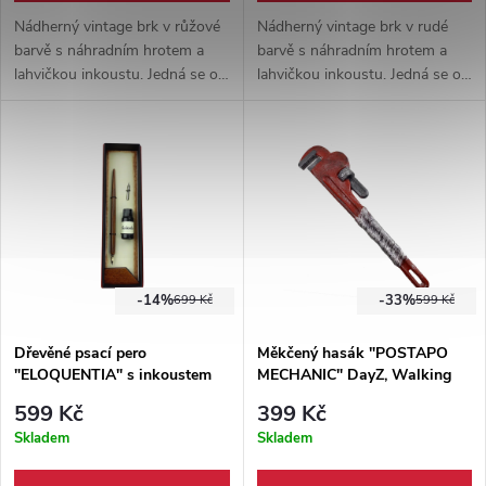
Nádherný vintage brk v růžové
Nádherný vintage brk v rudé
barvě s náhradním hrotem a
barvě s náhradním hrotem a
lahvičkou inkoustu. Jedná se o
lahvičkou inkoustu. Jedná se o
nástroj vhodný k
nástroj vhodný k
příležitostnému psaní. Součástí
příležitostnému psaní. Součástí
balení je dřevěná plaketa.
balení je dřevěná plaketa.
-14%
-33%
699 Kč
599 Kč
Dřevěné psací pero
Měkčený hasák "POSTAPO
"ELOQUENTIA" s inkoustem
MECHANIC" DayZ, Walking
Dead
599 Kč
399 Kč
Skladem
Skladem