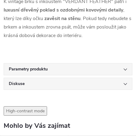
K vintage brku s inkoustem "VERDANT FEATHER" patří i
luxusní dřevěný poklad s ozdobnými kovovými detaily
,
který lze díky očku
zavěsit na stěnu
. Pokud tedy nebudete s
brkem a inkoustem zrovna psát, může vám posloužit jako
krásná dobová dekorace do interiéru.
Parametry produktu
Diskuse
High-contrast mode
Mohlo by Vás zajímat