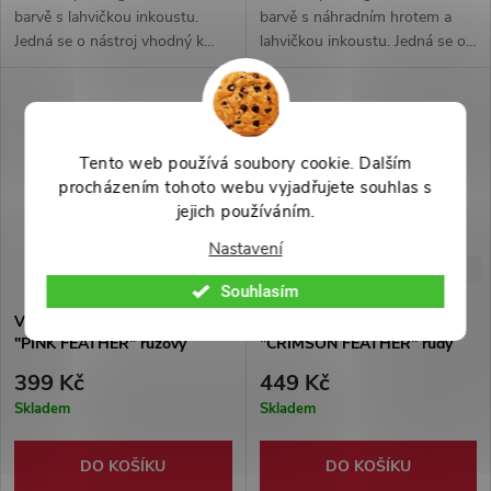
barvě s lahvičkou inkoustu.
barvě s náhradním hrotem a
Jedná se o nástroj vhodný k
lahvičkou inkoustu. Jedná se o
příležitostnému psaní. Součástí
nástroj vhodný k
balení je dárková krabička.
příležitostnému psaní. Součástí
balení je dřevěná plaketa.
Tento web používá soubory cookie. Dalším
procházením tohoto webu vyjadřujete souhlas s
jejich používáním.
Nastavení
-27%
-18%
549 Kč
549 Kč
Souhlasím
Vintage brk s inkoustem
Vintage brk s inkoustem
"PINK FEATHER" růžový
"CRIMSON FEATHER" rudý
399 Kč
449 Kč
Skladem
Skladem
DO KOŠÍKU
DO KOŠÍKU