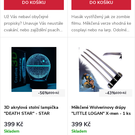
DO KOŠÍKU
DO KOŠÍKU
Už Vás nebaví obyčejné
Hasák vystřižený jak ze zombie
propisky? Unavuje Vás neustále
filmu. Měkčená verze vhodná ke
cvakání, nebo zajíždění psacího
cosplayi nebo na larp. Odolné
hrotu? S tím je konec. Pro
jádro z laminátu.
milovníky historie, máme řešení.
Vhodný i jako dárek pro
babičku či dědečka, kteří si
chtějí připomenout svá školní
léta. Lehce přenosné pero s
inkoustem a 2 psací hroty. Vše
zabalené v dárkové krabičce.
-56%
-43%
899 Kč
699 Kč
3D akrylová stolní lampička
Měkčené Wolverinovy drápy
"DEATH STAR" - STAR
"LITTLE LOGAN" X-men - 1 ks
WARS
399 Kč
399 Kč
Skladem
Skladem