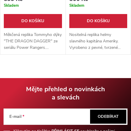
Skladem
Skladem
DO KOŠÍKU
DO KOŠÍKU
Měkčená replika Tommyho dýky
Nositelná replika helmy
"THE DRAGON DAGGER" ze
slavného kapitána Ameriky.
seriálu Power Rangers.
Vyrobeno z pevné, tvrzené
Vyrobena z foam pěny, lehká,
pryskyřice. Vhodné jako
vhodná a bezpečná pro cosplay
doplněk ke cosplayi.
a akce.
Mějte přehled o novinkách
a slevách
Z
á
E-mail
ODEBÍRAT