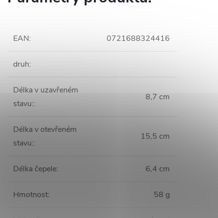
EAN
:
0721688324416
druh
:
Délka v uzavřeném
8,7 cm
stavu:
:
Délka v otevřeném
15,5 cm
stavu:
:
Délka čepele
:
6,4 cm
Hmotnost
:
58 g