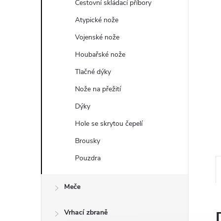
a
Cestovní skládací příbory
n
Atypické nože
Vojenské nože
e
Houbařské nože
l
Tlačné dýky
Nože na přežití
Dýky
Hole se skrytou čepelí
Brousky
Pouzdra
Meče
Vrhací zbraně