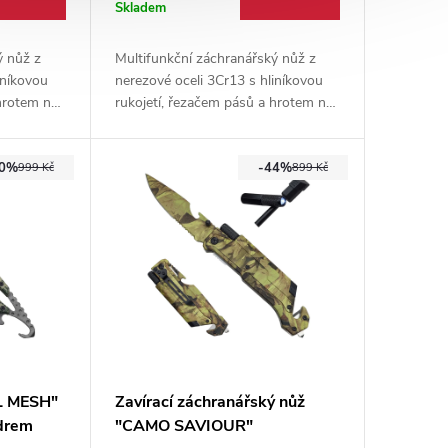
Skladem
ý nůž z
Multifunkční záchranářský nůž z
iníkovou
nerezové oceli 3Cr13 s hliníkovou
 hrotem na
rukojetí, řezačem pásů a hrotem na
nože
sklo. Praktickou výbavu nože
o, částečná
rozšiřuje svítilna, křesadlo, částečná
40%
-44%
p.
pilka, otvírák a kapesní klip.
999 Kč
899 Kč
AL MESH"
Zavírací záchranářský nůž
zdrem
"CAMO SAVIOUR"