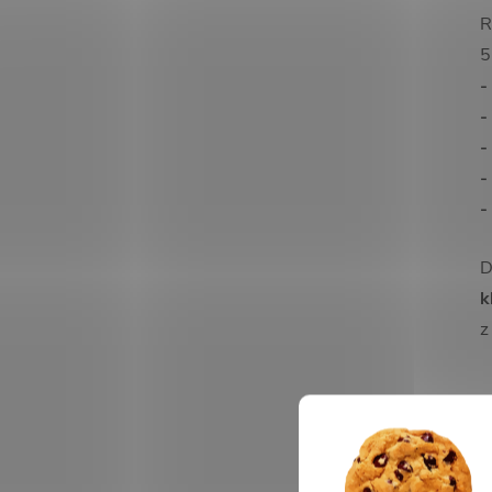
R
5
-
-
-
-
-
D
k
z