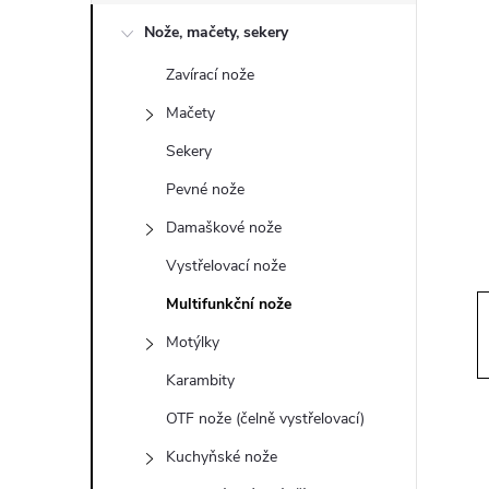
o
Nože, mačety, sekery
s
Zavírací nože
t
Mačety
r
Sekery
Pevné nože
a
Damaškové nože
n
Vystřelovací nože
Multifunkční nože
n
Motýlky
í
Karambity
OTF nože (čelně vystřelovací)
p
Kuchyňské nože