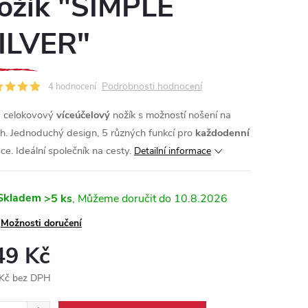
ožík "SIMPLE
ILVER"
Podrobnosti hodnocení
4 hodnocení
 celokovový
víceúčelový
nožík s možností nošení na
ích. Jednoduchý design, 5 různých funkcí pro
každodenní
ace. Ideální společník na cesty.
Detailní informace
Skladem
>5 ks
10.8.2026
Možnosti doručení
49 Kč
Kč bez DPH
ná