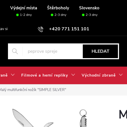
u
Výdejní místa
Štěrboholy
Slovensko
1-2 dny
2-3 dny
2-3 dny
+420 771 151 101
tav si svou sadu✅
HLEDAT
raně
Filmové a herní repliky
Východní zbraně
Malý multifunkční nožík "SIMPLE SILVER"
M