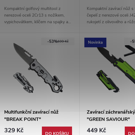
Kompaktní golfový multitool z
Kompaktní zavírací nůž s 
nerezové oceli 2Cr13 s nožíkem,
čepelí z nerezové oceli J4
vypichovátkem, klíčem na spajky a
rukojetí z olivového a rů
kartáčkem. Praktické provedení s
dřeva. Včetně koženého p
markovátkem.
Styl i funkčnost.
-53%
-
699 Kč
Novinka
Multifunkční zavírací nůž
Zavírací záchranářský
"BREAK POINT"
"GREEN SAVIOUR"
multifunkční
329 Kč
449 Kč
DO KOŠÍKU
DO