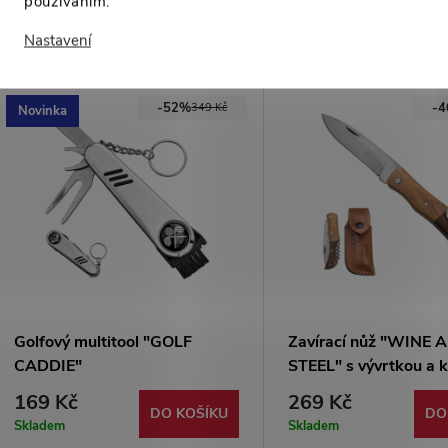
používáním.
Mohlo by Vás zajímat
Nastavení
-52%
-
349 Kč
Novinka
Golfový multitool "GOLF
Zavírací nůž "WINE 
CADDIE"
STEEL" s vývrtkou a
pouzdrem
169 Kč
269 Kč
DO KOŠÍKU
DO
Skladem
Skladem