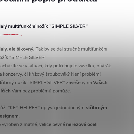
alý multifunkční nožík "SIMPLE SILVER"
alý, ale šikovný
. Tak by se dal stručně multifunkční
ožík "SIMPLE SILVER"
acházíte se v situaci, kdy potřebujete vývrtku, otvírák
a konzervy, či křížový šroubovák? Není problém!
tříbrný nožík "SIMPLE SILVER" zavěšený na
Vašich
líčích
Vám bez problémů pomůže.
ůž "KEY HELPER" oplývá jednoduchým
stříbrným
esignem
.
e vyroben z matné, velice pevné
nerezové oceli
.