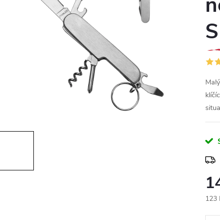
n
S
Malý
klíč
situ
1
123 
Měr