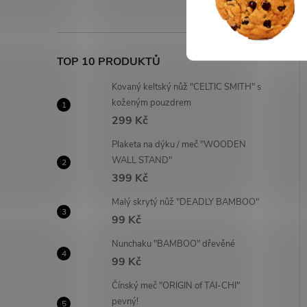
TOP 10 PRODUKTŮ
Kovaný keltský nůž "CELTIC SMITH" s
koženým pouzdrem
299 Kč
Plaketa na dýku / meč "WOODEN
WALL STAND"
399 Kč
Malý skrytý nůž "DEADLY BAMBOO"
99 Kč
Nunchaku "BAMBOO" dřevěné
99 Kč
Čínský meč "ORIGIN of TAI-CHI"
pevný!