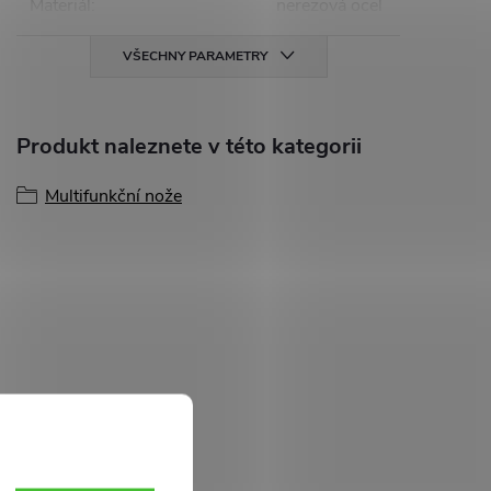
Materiál
:
nerezová ocel
VŠECHNY PARAMETRY
Produkt naleznete v této kategorii
Multifunkční nože