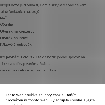
ukojeť nože je dlouhá
8,7 cm
a skrývá v sobě celkem
 plně funkčních nástrojů:
 Nůž
 Vývrtka
 Otvírák na konzervy
 Otvírák na láhve
 Křížový šroubovák
íky
pevnému kroužku
se dá nožík pevně upevnit na
líčenku
a díky pevnému řetízku
 nerezové
oceli
se jen tak neutrhne.
High-contrast mode
Tento web používá soubory cookie. Dalším
procházením tohoto webu vyjadřujete souhlas s jejich