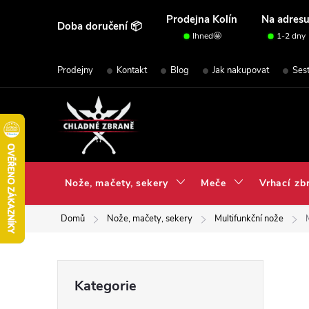
Přejít
Prodejna Kolín
Na adres
Doba doručení 📦
na
Ihned🤩
1-2 dny
obsah
Prodejny
Kontakt
Blog
Jak nakupovat
Ses
Nože, mačety, sekery
Meče
Vrhací zb
Domů
Nože, mačety, sekery
Multifunkční nože
P
Přeskočit
Kategorie
kategorie