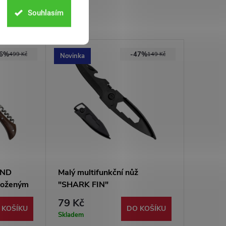
Souhlasím
46%
-47%
499 Kč
149 Kč
Novinka
AND
Malý multifunkční nůž
 koženým
"SHARK FIN"
79 Kč
 KOŠÍKU
DO KOŠÍKU
Skladem