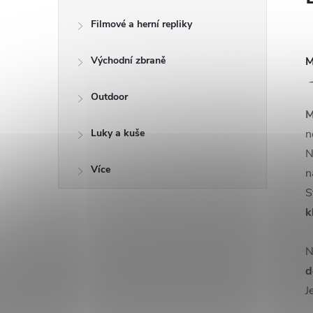
Filmové a herní repliky
Východní zbraně
M
Outdoor
M
Luky a kuše
n
N
Více
n
S
k
N
d
J