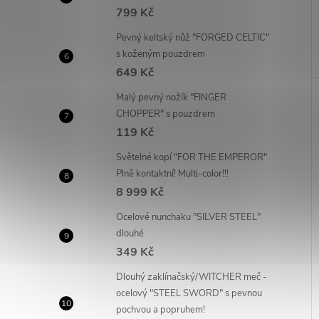
799 Kč
Pevný keltský nůž "FORGED CELTIC"
s koženým pouzdrem
649 Kč
Malý pevný nožík "FINGER
CHOPPER" s pouzdrem
119 Kč
Světelné kopí "FOR THE EMPEROR"
Plně kontaktní! Multi-color!!!
8 999 Kč
Ocelové nunchaku "SILVER STEEL"
dlouhé
349 Kč
Dlouhý zaklínačský/WITCHER meč -
ocelový "STEEL SWORD" s pevnou
pochvou a popruhem!