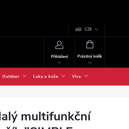
CZK
NÁKUPNÍ
KOŠÍK
Prázdný košík
Přihlášení
Outdoor
Luky a kuše
Více
alý multifunkční