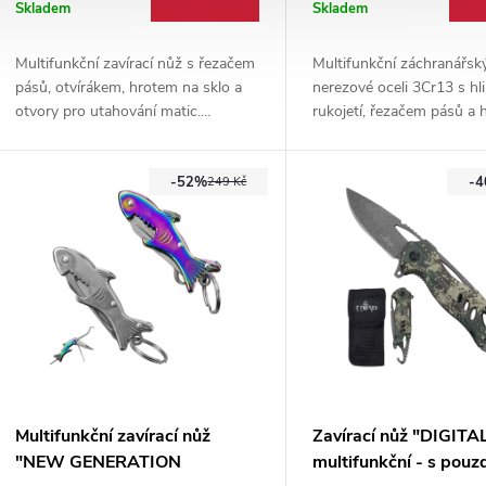
Skladem
Skladem
Multifunkční zavírací nůž s řezačem
Multifunkční záchranářsk
pásů, otvírákem, hrotem na sklo a
nerezové oceli 3Cr13 s hl
otvory pro utahování matic.
rukojetí, řezačem pásů a
Hliníková rukojeť a kapesní klip
sklo. Praktickou výbavu 
doplňují praktickou výbavu pro
rozšiřuje svítilna, křesadl
-52%
-
každodenní nošení.
pilka, otvírák a kapesní kli
249 Kč
Multifunkční zavírací nůž
Zavírací nůž "DIGIT
"NEW GENERATION
multifunkční - s pou