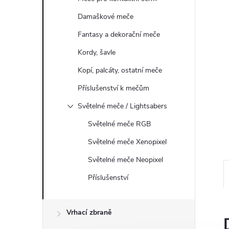
a
Damaškové meče
n
Fantasy a dekorační meče
e
Kordy, šavle
l
Kopí, palcáty, ostatní meče
Příslušenství k mečům
Světelné meče / Lightsabers
Světelné meče RGB
Světelné meče Xenopixel
Světelné meče Neopixel
Příslušenství
Vrhací zbraně