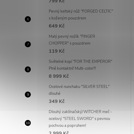
799 Kč
Pevný keltský nůž "FORGED CELTIC"
s koženým pouzdrem
649 Kč
Malý pevný nožík "FINGER
CHOPPER" s pouzdrem
119 Kč
Světelné kopí "FOR THE EMPEROR"
Plně kontaktní! Multi-color!!!
8 999 Kč
Ocelové nunchaku "SILVER STEEL"
dlouhé
349 Kč
Dlouhý zaklínačský/WITCHER meč -
ocelový "STEEL SWORD" s pevnou
pochvou a popruhem!
2 999 Kč