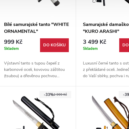
Bílé samurajské tanto "WHITE
Samurajské damaško
ORNAMENTAL"
"KURO ARASHI"
999 Kč
3 499 Kč
DO KOŠÍKU
DO
Skladem
Skladem
Výstavní tanto s tupou čepelí z
Luxusní černé tanto s ost
karbonové oceli, kovovou záštitou
z překládané oceli. Jedine
(tsubou) a dřevěnou pochvou
do Vaší sbírky, pochva i r
zdobenou japonskými znaky
vyrobeny z lakovaného dř
(HEART, EVERLASTING, GOOD
dodáváno s hávem pro př
-33%
-3
LUCK, HARMONIOUS).
2 999 Kč