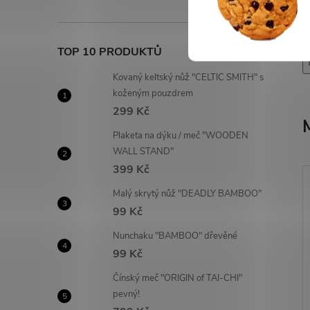
b
TOP 10 PRODUKTŮ
Kovaný keltský nůž "CELTIC SMITH" s
koženým pouzdrem
299 Kč
Plaketa na dýku / meč "WOODEN
WALL STAND"
399 Kč
Malý skrytý nůž "DEADLY BAMBOO"
99 Kč
Nunchaku "BAMBOO" dřevěné
99 Kč
Čínský meč "ORIGIN of TAI-CHI"
pevný!