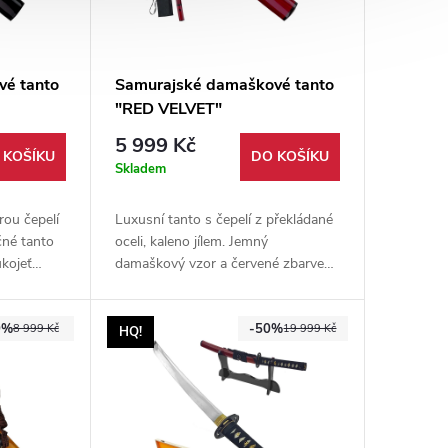
vé tanto
Samurajské damaškové tanto
"RED VELVET"
5 999 Kč
 KOŠÍKU
DO KOŠÍKU
Skladem
rou čepelí
Luxusní tanto s čepelí z překládané
čné tanto
oceli, kaleno jílem. Jemný
ukojeť
damaškový vzor a červené zbarvení
eva,
rukojeti a pochvy dodává tantu
enos.
luxusní vzhled.
9%
-50%
8 999 Kč
19 999 Kč
HQ!