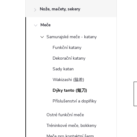
o
Nože, mačety, sekery
s
Meče
t
Samurajské meče - katany
r
Funkční katany
a
Dekorační katany
Sady katan
n
Wakizashi (脇差)
n
Dýky tanto (短刀)
Příslušenství a doplňky
í
Ostré funkční meče
p
Tréninkové meče, bokkeny
Meče pro kontaktní šerm