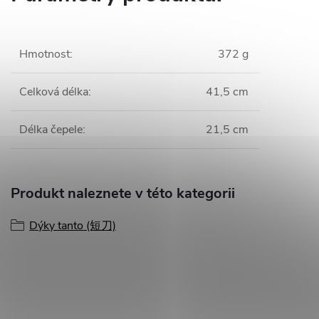
Hmotnost
:
372 g
Celková délka
:
41,5 cm
Délka čepele
:
21,5 cm
Produkt naleznete v této kategorii
Dýky tanto (短刀)