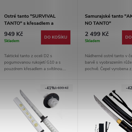
Ostré tanto "SURVIVAL
Samurajské tanto 
TANTO" s křesadlem a
NO TANTO"
svítilnou
949 Kč
2 499 Kč
DO KOŠÍKU
DO
Skladem
Skladem
Taktické tanto z oceli D2 s
Nádherné ostré tanto v č
pogumovanou rukojetí G10 a s
barvě s vyobrazením růže
pouzdrem křesadlem a svítilnou.
pochvě. Čepel vyrobena z
Ideální nůž pro survival, bushcraft,
karbonové oceli 1065, na 
kempování i outdoorové výpravy.
nachází imitace rejnočí ků
-41%
-4
Dodáváno s hávem.
1 699 Kč