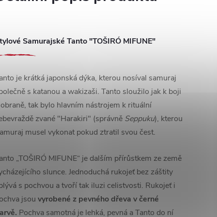
tylové Samurajské Tanto "TOŠIRÓ MIFUNE"
anto je krátká japonská dýka, kterou nosíval samuraj
polečně s katanou a wakizaši. Tanto sloužilo jak k boji
 obraně, tak bylo hlavním nástrojem k rituální
ebevraždě zvané "Harakiri" (správně
Seppuku
), kterou
amuraj musel vykonat pokud ztratil svou čest.
anto „TOŠIRÓ MIFUNE“ je dalším přírůstkem ze země
ycházejícího slunce. Jednoduchá rukojeť bez záštity
plývá s pochvou a tvoří tak iluzi celistvosti. Rukojeť i
ochva jsou
vyrobené z pevného dřeva v černé
arvě.
Pochva samotná je lehká, pevná a Tanto do ní