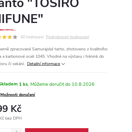
anto "TOŠIRÓ
IFUNE"
Podrobnosti hodnocení
60 hodnocení
erně zpracované Samurajské tanto, zhotoveno z kvalitního
a a karbonové oceli 1045. Vhodné na výstavu i trénink do
toru či sekání.
Detailní informace
Skladem
1 ks
10.8.2026
Možnosti doručení
99 Kč
Kč bez DPH
ná
: