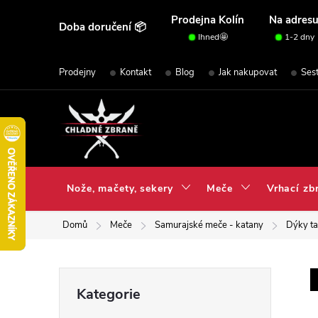
Přejít
Prodejna Kolín
Na adres
Doba doručení 📦
na
Ihned🤩
1-2 dny
obsah
Prodejny
Kontakt
Blog
Jak nakupovat
Ses
Nože, mačety, sekery
Meče
Vrhací zb
Domů
Meče
Samurajské meče - katany
Dýky t
P
Přeskočit
Kategorie
kategorie