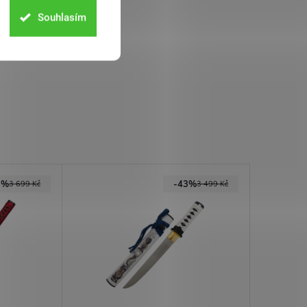
Souhlasím
2%
-43%
3 699 Kč
3 499 Kč