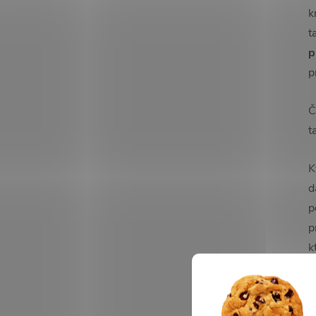
k
t
p
p
Č
t
K
d
p
p
k
T
s