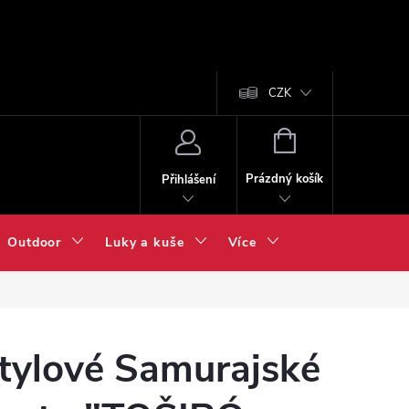
CZK
NÁKUPNÍ
KOŠÍK
Prázdný košík
Přihlášení
Outdoor
Luky a kuše
Více
tylové Samurajské