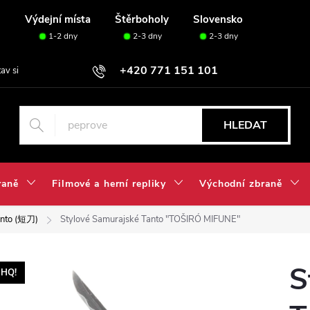
u
Výdejní místa
Štěrboholy
Slovensko
1-2 dny
2-3 dny
2-3 dny
+420 771 151 101
tav si svou sadu✅
HLEDAT
raně
Filmové a herní repliky
Východní zbraně
anto (短刀)
Stylové Samurajské Tanto "TOŠIRÓ MIFUNE"
S
HQ!