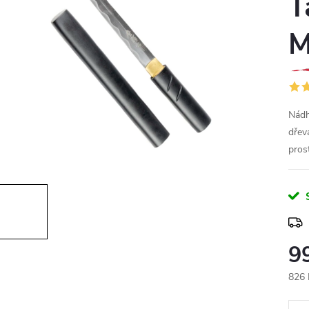
T
M
Nádh
dřev
pros
9
826 
Měr
cena