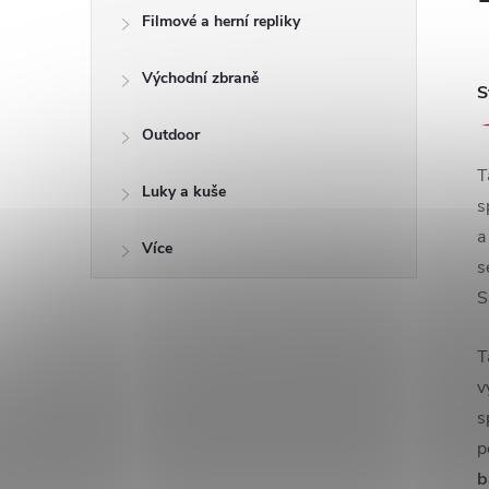
Filmové a herní repliky
Východní zbraně
S
Outdoor
T
Luky a kuše
s
a
Více
s
S
T
v
s
p
b