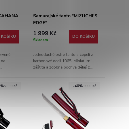
"AKAHANA
Samurajské tanto "MIZUCHI'S
EDGE"
1 999 Kč
 KOŠÍKU
DO KOŠÍKU
Skladem
ervené
Jednoduché ostré tanto s čepelí z
 na
karbonové oceli 1065. Miniaturní
záštita a zdobná pochva dělají z
rukojeti se
tohoto nože jedinečný kousek.
že.
2%
-40%
5 999 Kč
9 999 Kč