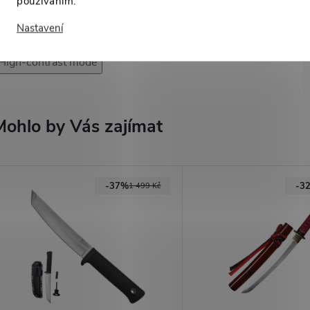
používáním.
ojových umění nebo jen tak jako dekorace
Nastavení
High-contrast mode
Mohlo by Vás zajímat
-37%
-3
1 499 Kč