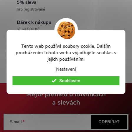
5% sleva
pro registrované
Dárek k nákupu
už od 500 Kč
Kamenné prodejny
Tento web používá soubory cookie. Dalším
Zavítejte na naše pobočky
procházením tohoto webu vyjadřujete souhlas s
jejich používáním.
Nastavení
Souhlasím
Mějte přehled o novinkách
a slevách
Z
á
E-mail
ODEBÍRAT