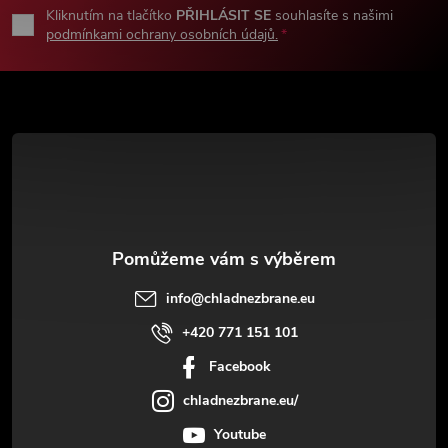
p
Kliknutím na tlačítko
PŘIHLÁSIT SE
souhlasíte s našimi
podmínkami ochrany osobních údajů.
a
t
í
info
@
chladnezbrane.eu
+420 771 151 101
Facebook
chladnezbrane.eu/
Youtube