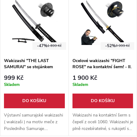
kovová záštita a dřevěná
přepravní háv.
pochva.
-47%
-52%
1 899 Kč
3 999 Kč
Wakizashi "THE LAST
Ocelové wakizashi "FIGHT
SAMURAI" se stojánkem
ROSE" na kontaktní šerm! - II.
Jakost
999 Kč
1 900 Kč
Skladem
Skladem
DO KOŠÍKU
DO KOŠÍKU
Výstavní samurajské wakizashi
Wakizashi na kontaktní šerm s
( wakizaši ) na motiv meče z
čepelí z oceli 1060. Wakizashi je
Posledního Samuraje.
plně rozebíratelné, s rukojetí s
Neostřená čepel vyrobena z
pravou rejnočí kůží a dřevěnou