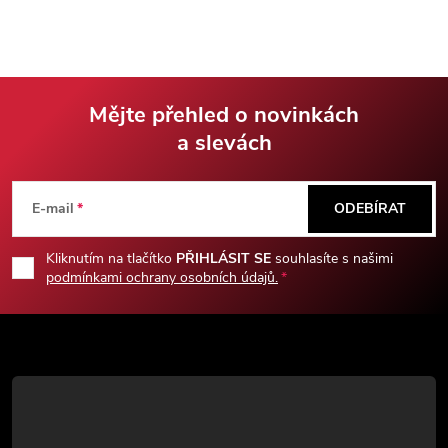
karbonové oceli s nápisem jako
pochvou. Dodáváno s hávem
z filmu. Dodáváno s dřevěným
pro snadný přenos.
stojánkem a krásnou dřevěnou
pochvou.
Mějte přehled o novinkách
a slevách
Z
á
E-mail
ODEBÍRAT
p
Kliknutím na tlačítko
PŘIHLÁSIT SE
souhlasíte s našimi
podmínkami ochrany osobních údajů.
a
t
í