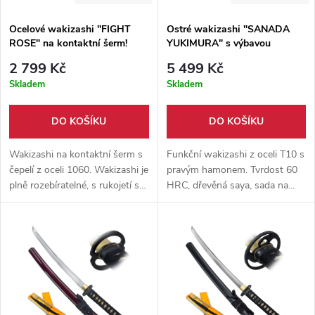
Ocelové wakizashi "FIGHT
Ostré wakizashi "SANADA
ROSE" na kontaktní šerm!
YUKIMURA" s výbavou
2 799 Kč
5 499 Kč
Skladem
Skladem
DO KOŠÍKU
DO KOŠÍKU
Wakizashi na kontaktní šerm s
Funkční wakizashi z oceli T10 s
čepelí z oceli 1060. Wakizashi je
pravým hamonem. Tvrdost 60
plně rozebíratelné, s rukojetí s
HRC, dřevěná saya, sada na
pravou rejnočí kůží a dřevěnou
údržbu a stojánek v balení.
pochvou. Dodáváno s hávem
Ideální na trénink, sekání i
pro snadný přenos.
sbírku