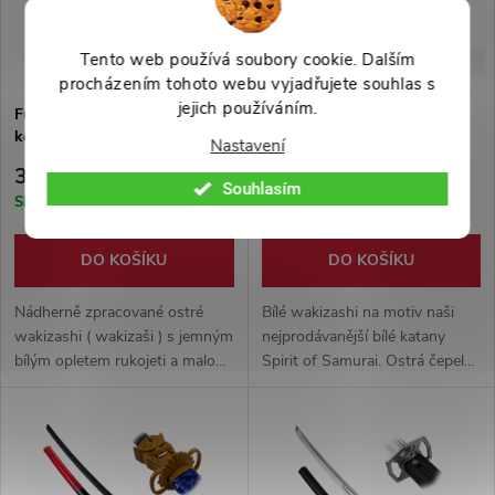
Tento web používá soubory cookie. Dalším
-45%
-43%
5 999 Kč
3 999 Kč
procházením tohoto webu vyjadřujete souhlas s
jejich používáním.
Funkční wakizashi s
Ostré wakizashi "SPIRIT OF
kogatanou "TOKUGAWA
SAMURAI"
Nastavení
MASTER"
3 299 Kč
2 299 Kč
Souhlasím
Skladem
Skladem
DO KOŠÍKU
DO KOŠÍKU
Nádherně zpracované ostré
Bílé wakizashi na motiv naši
wakizashi ( wakizaši ) s jemným
nejprodávanější bílé katany
bílým opletem rukojeti a malou
Spirit of Samurai. Ostrá čepel
kogatanou. Vhodné na trénink
vyrobena z karbonové oceli
sekání, možnost kompletní
1045, ocelová záštita a dřevěná
rozborky. Dodáváno s černým
čistě bílá pochva.
hávem pro přenos.