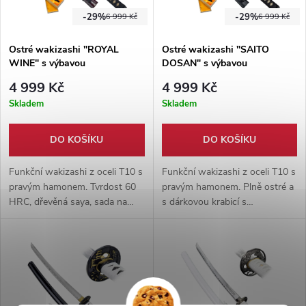
-29%
-29%
6 999 Kč
6 999 Kč
Ostré wakizashi "ROYAL
Ostré wakizashi "SAITO
WINE" s výbavou
DOSAN" s výbavou
4 999 Kč
4 999 Kč
Skladem
Skladem
DO KOŠÍKU
DO KOŠÍKU
Funkční wakizashi z oceli T10 s
Funkční wakizashi z oceli T10 s
pravým hamonem. Tvrdost 60
pravým hamonem. Plně ostré a
HRC, dřevěná saya, sada na
s dárkovou krabicí s
údržbu a dřevěný stojánek v
příslušenstvím na údržbu i
balení. Ideální na trénink, sekání
stojánkem. Ideální na trénink
i sbírku.
seku i sběratelství.