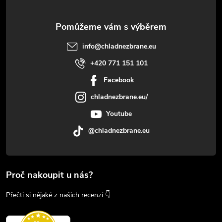
info
@
chladnezbrane.eu
+420 771 151 101
Facebook
chladnezbrane.eu/
Youtube
@chladnezbrane.eu
Proč nakoupit u nás?
Přečti si nějaké z našich recenzí 👇