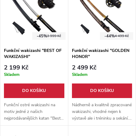
-45%
-44%
3 999 Kč
4 499 Kč
Funkční wakizashi "BEST OF
Funkční wakizashi "GOLDEN
WAKIZASHI"
HONOR"
2 199 Kč
2 499 Kč
Skladem
Skladem
DO KOŠÍKU
DO KOŠÍKU
Funkční ostré wakizashi na
Nádherně a kvalitně zpracované
motiv jedné z našich
wakizashi, vhodné nejen k
nejprodávanějších katan "Best
výstavě ale i tréninku a sekání.
of 2nd generation". Ostrá čepel
Vyrobeno z uhlíkové oceli 1045,
z karbonové oceli 1045, masivní
zlatě nabarvená čepel + černý