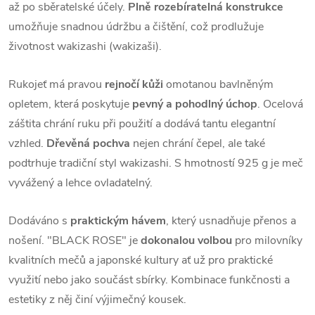
až po sběratelské účely.
Plně rozebíratelná konstrukce
umožňuje snadnou údržbu a čištění, což prodlužuje
životnost wakizashi (wakizaši).
Rukojeť má pravou
rejnočí kůži
omotanou bavlněným
opletem, která poskytuje
pevný a pohodlný úchop
. Ocelová
záštita chrání ruku při použití a dodává tantu elegantní
vzhled.
Dřevěná pochva
nejen chrání čepel, ale také
podtrhuje tradiční styl wakizashi. S hmotností 925 g je meč
vyvážený a lehce ovladatelný.
Dodáváno s
praktickým hávem
, který usnadňuje přenos a
nošení. "BLACK ROSE" je
dokonalou volbou
pro milovníky
kvalitních mečů a japonské kultury ať už pro praktické
využití nebo jako součást sbírky. Kombinace funkčnosti a
estetiky z něj činí výjimečný kousek.