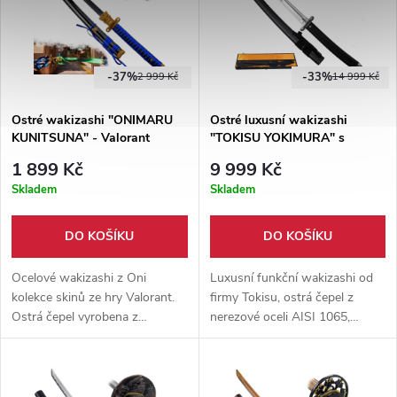
-37%
-33%
2 999 Kč
14 999 Kč
Ostré wakizashi "ONIMARU
Ostré luxusní wakizashi
KUNITSUNA" - Valorant
"TOKISU YOKIMURA" s
dárkovou krabicí
1 899 Kč
9 999 Kč
Skladem
Skladem
DO KOŠÍKU
DO KOŠÍKU
Ocelové wakizashi z Oni
Luxusní funkční wakizashi od
kolekce skinů ze hry Valorant.
firmy Tokisu, ostrá čepel z
Ostrá čepel vyrobena z
nerezové oceli AISI 1065,
karbonové oceli 1045, kovová
kovová záštita, rukojeť s
záštita, dodáváno společně s
protiskluzovou gumou.
dřevěnou pochvou dle herní
Dodáváno s hávem v dárkové
předlohy.
krabici.