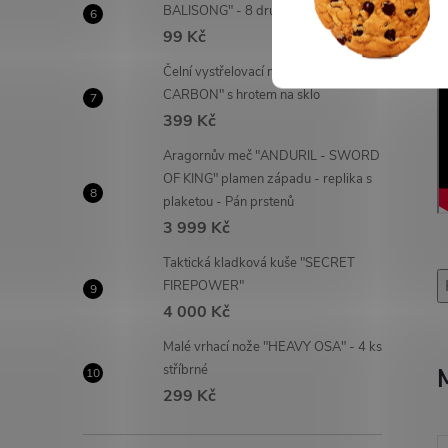
BALISONG" - 8 druhů!
99 Kč
Čelní vystřelovací nůž "OTF
CARBON" s hrotem na sklo
399 Kč
Aragornův meč "ANDURIL - SWORD
OF KING" plamen západu - replika s
plaketou - Pán prstenů
3 999 Kč
Taktická kladková kuše "SECRET
FIREPOWER"
4 000 Kč
Malé vrhací nože "HEAVY OSA" - 4 ks
stříbrné
299 Kč