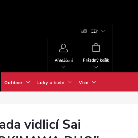
CZK
NÁKUPNÍ
KOŠÍK
Prázdný košík
Přihlášení
Outdoor
Luky a kuše
Více
ada vidlicí Sai