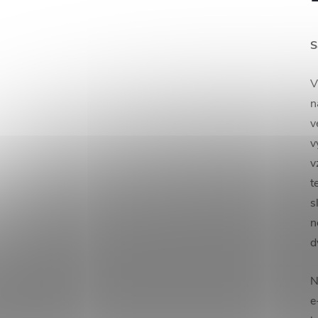
S
V
n
v
v
v
t
s
n
d
N
e