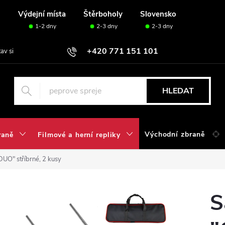
u
Výdejní místa
Štěrboholy
Slovensko
1-2 dny
2-3 dny
2-3 dny
+420 771 151 101
tav si svou sadu✅
HLEDAT
Východní zbraně
raně
Filmové a herní repliky
DUO" stříbrné, 2 kusy
S