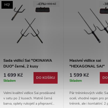
-43%
-3
2 999 Kč
HQ!
Sada vidlicí Sai "OKINAWA
Masivní vidlice sai
DUO" černé, 2 kusy
"HEXAGONAL SAI"
šestihranné tréninkov
1 699 Kč
1 599 Kč
DO KOŠÍKU
DO
Skladem
Skladem
Velmi kvalitní vidlice Sai prodávané
Pár tréninkových vidlic S
v setu po 2 kusech. Matně černá
oceli, vhodné nejen pro p
barva, oplety rukojetí a přepravní
trénink, ale i kontaktní. 