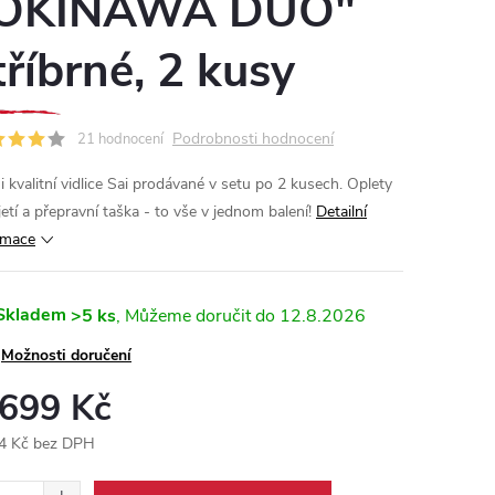
OKINAWA DUO"
tříbrné, 2 kusy
Podrobnosti hodnocení
21 hodnocení
i kvalitní vidlice Sai prodávané v setu po 2 kusech. Oplety
etí a přepravní taška - to vše v jednom balení!
Detailní
rmace
Skladem
>5 ks
12.8.2026
Možnosti doručení
 699 Kč
4 Kč bez DPH
ná
: