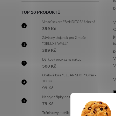
k
b
TOP 10 PRODUKTŮ
V
Vrhací sekera "BANDITOS" železná
399 Kč
C
j
Závěsný stojánek pro 2 meče
k
"DELUXE WALL"
399 Kč
p
V
Dárkový poukaz na nákup
V
500 Kč
Ocelové kule "CLEAR SHOT" 6mm -
V
100ks!
99 Kč
Náboje / šipky do foukaček - 20 ks!
79 Kč
Tréninkový motýlek "FANTASY