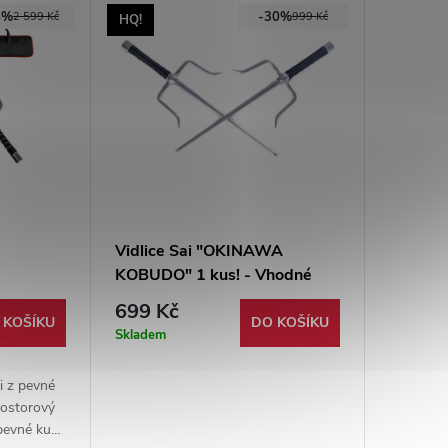
8%
-30%
2 599 Kč
999 Kč
HQ!
Vidlice Sai "OKINAWA
KOBUDO" 1 kus! - Vhodné
é Pár!
pro trénink!
699 Kč
 KOŠÍKU
DO KOŠÍKU
Skladem
ai z pevné
rostorový
2 pevné kusy