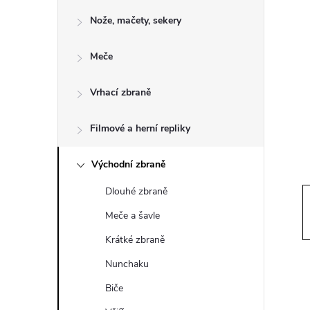
o
Nože, mačety, sekery
s
Meče
t
Vrhací zbraně
r
a
Filmové a herní repliky
n
Východní zbraně
Dlouhé zbraně
n
Meče a šavle
í
Krátké zbraně
Nunchaku
p
Biče