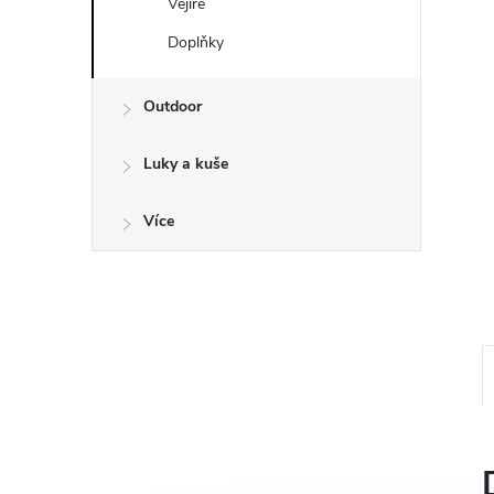
a
Vějíře
n
Doplňky
e
Outdoor
l
Luky a kuše
Více