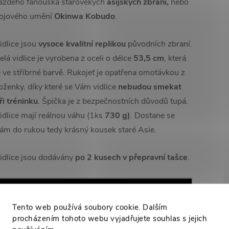
aždého fanouška starověkých
asijských zbraní,
nebo
ojového umění
Okinwa Kobudo
.
idlice jsou
vysoce kvalitní replikou
původních zbraní.
elá vidlice je vyrobena z oceli o délce
53,5 cm
, která
e ve stříbrné barvě. Rukojeť je opatřena omotávkou z
oženky, díky které se Vám vidlice
nebudou smekat
ři tréninku
. Špička je z bezpečnostních důvodů tupá.
idlice mají reálnou váhu (1ks
730 g)
. Dostane se
ám do rukou tedy krásný kousek staré Asie.
idlice jsou dodávány
po 2 kusech v přepravní tašce
.
Tento web používá soubory cookie. Dalším
procházením tohoto webu vyjadřujete souhlas s jejich