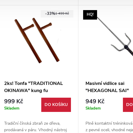
taška - to vše v jednom balení!
zabalené v pevném pouzd
-33%
1 499 Kč
HQ!
2ks! Tonfa "TRADITIONAL
Masivní vidlice sai
OKINAWA" kung fu
"HEXAGONAL SAI"
šestihranné tréninko
999 Kč
949 Kč
kus!
DO KOŠÍKU
DO
Skladem
Skladem
Tradiční čínská zbraň ze dřeva,
Plně kontaktní tréninková 
prodávaná v páru. Vhodný nástroj
z pevné oceli, vhodné nej