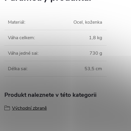
Materiál
:
Ocel, koženka
Váha celkem
:
1,8 kg
Váha jedné sai
:
730 g
Délka sai
:
53,5 cm
Produkt naleznete v této kategorii
Východní zbraně