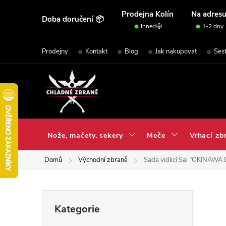
Přejít
Prodejna Kolín
Na adres
Doba doručení 📦
na
Ihned🤩
1-2 dny
obsah
Prodejny
Kontakt
Blog
Jak nakupovat
Ses
Nože, mačety, sekery
Meče
Vrhací zb
Domů
Východní zbraně
Sada vidlicí Sai "OKINAWA 
P
Přeskočit
Kategorie
kategorie