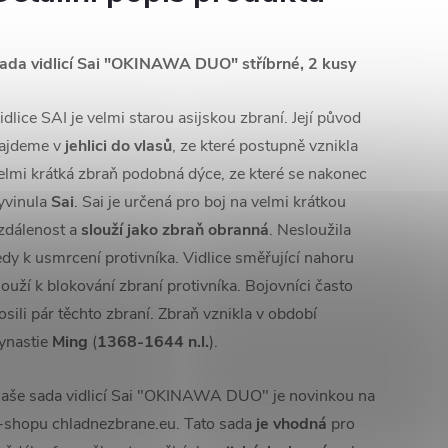
ada vidlicí Sai "OKINAWA DUO" stříbrné, 2 kusy
idlice SAI je velmi starou asijskou zbraní. Její původ
ajdeme v
jehlici do vlasů
, ze které postupně vznikla
elmi krátká zbraň podobná dýce, ze které se nakonec
yvinula
Sai
. Sai je určená pro boj na velmi krátkou
zdálenost a
slouží jako zbraň obranná
. Nesloužila
edy k usmrcení protivníka. Vidlice směřující nahoru
louží k blokování zbraní protivníka. Bojovníci často
osili pár těchto zbraní. Zbraň vznikla v období
ynastie
Ming
(
1368-1644 n.l.
).
aše sada vidlicí Sai "OKINAWA DUO" je novinkou na
-shopu chladnezbrane.eu. Tato sada
je vhodná
pro