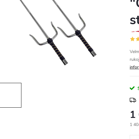
"
s
Velm
rukoj
info
1
1 40
Měr
cena