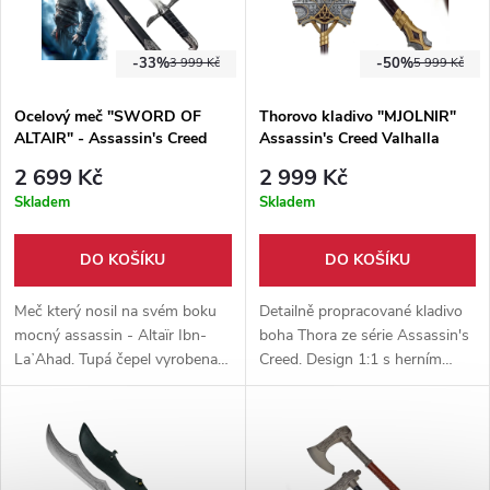
-33%
-50%
3 999 Kč
5 999 Kč
Ocelový meč "SWORD OF
Thorovo kladivo "MJOLNIR"
ALTAIR" - Assassin's Creed
Assassin's Creed Valhalla
2 699 Kč
2 999 Kč
Skladem
Skladem
DO KOŠÍKU
DO KOŠÍKU
Meč který nosil na svém boku
Detailně propracované kladivo
mocný assassin - Altaïr Ibn-
boha Thora ze série Assassin's
LaʼAhad. Tupá čepel vyrobena z
Creed. Design 1:1 s herním
nerezové oceli, rukojeť omotaná
originálem, jenž se podobá i
eko-kůží a dřevěná pochva s
mytologickému kladivu.
ocelovým povrchem.