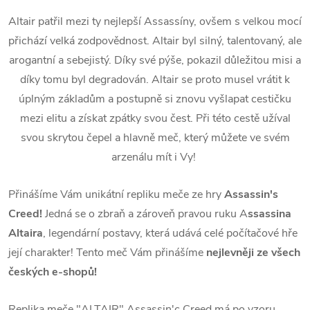
Altair patřil mezi ty nejlepší Assassíny, ovšem s velkou mocí
přichází velká zodpovědnost. Altair byl silný, talentovaný, ale
arogantní a sebejistý. Díky své pýše, pokazil důležitou misi a
díky tomu byl degradován. Altair se proto musel vrátit k
úplným základům a postupně si znovu vyšlapat cestičku
mezi elitu a získat zpátky svou čest. Při této cestě užíval
svou skrytou čepel a hlavně meč, který můžete ve svém
arzenálu mít i Vy!
Přinášíme Vám unikátní repliku meče ze hry
Assassin's
Creed!
Jedná se o zbraň a zároveň pravou ruku A
ssassina
Altaira
, legendární postavy, která udává celé počítačové hře
její charakter! Tento meč Vám přinášíme
nejlevněji ze všech
českých e-shopů!
Replika meče "ALTAIR" Assassin'c Creed má po vzoru