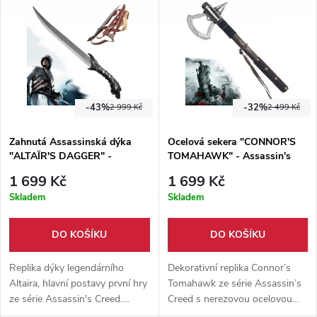
stojánek.
stojánek.
-43%
-32%
2 999 Kč
2 499 Kč
Zahnutá Assassinská dýka
Ocelová sekera "CONNOR'S
"ALTAÏR'S DAGGER" -
TOMAHAWK" - Assassin's
Assassin's Creed
Creed
1 699 Kč
1 699 Kč
Skladem
Skladem
DO KOŠÍKU
DO KOŠÍKU
Replika dýky legendárního
Dekorativní replika Connor’s
Altaira, hlavní postavy první hry
Tomahawk ze série Assassin’s
ze série Assassin's Creed.
Creed s nerezovou ocelovou
Vyrobeno z kvalitní nerezové
čepelí, dřevěnou rukojetí a