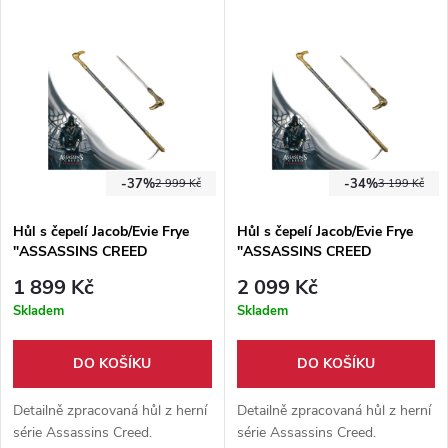
oceli. Pouzdro se zádovým
charakteristickým logem
popruhem součástí balení.
assassínů jako čepel.
-37%
-34%
2 999 Kč
3 199 Kč
Hůl s čepelí Jacob/Evie Frye
Hůl s čepelí Jacob/Evie Frye
"ASSASSINS CREED
"ASSASSINS CREED
SYNDICATE" celokovová
SYNDICATE" celokovová -
1 899 Kč
2 099 Kč
Ostřená
Skladem
Skladem
DO KOŠÍKU
DO KOŠÍKU
Detailně zpracovaná hůl z herní
Detailně zpracovaná hůl z herní
série Assassins Creed.
série Assassins Creed.