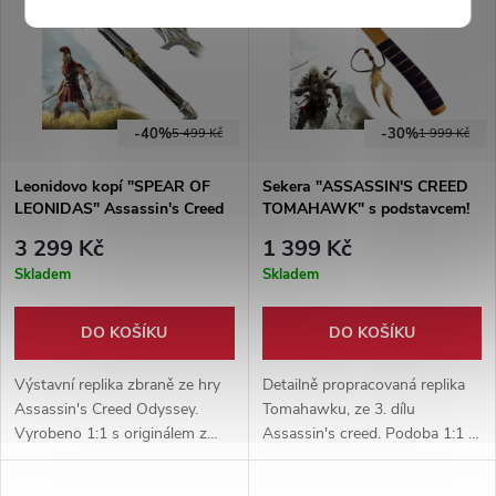
dřevo, součástí balení je obal z
kontaktnímu šermu.
eko-kůže, téměř 1:1
-40%
-30%
5 499 Kč
1 999 Kč
Leonidovo kopí "SPEAR OF
Sekera "ASSASSIN'S CREED
LEONIDAS" Assassin's Creed
TOMAHAWK" s podstavcem!
3 299 Kč
1 399 Kč
Skladem
Skladem
DO KOŠÍKU
DO KOŠÍKU
Výstavní replika zbraně ze hry
Detailně propracovaná replika
Assassin's Creed Odyssey.
Tomahawku, ze 3. dílu
Vyrobeno 1:1 s originálem z
Assassin's creed. Podoba 1:1 s
pevné oceli. Detailní zpracování.
herním originálem. Součástí
Součástí balení transparentní
balení je i pevná dřevěný