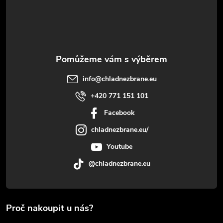
í
info
@
chladnezbrane.eu
+420 771 151 101
Facebook
chladnezbrane.eu/
Youtube
@chladnezbrane.eu
Proč nakoupit u nás?