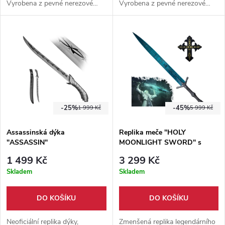
Vyrobena z pevné nerezové
Vyrobena z pevné nerezové
oceli. Vhodný doplněk na
oceli. Vhodný doplněk na
procházky, jako součást
procházky, jako součást
cosplaye, či jen ta na výstavu
cosplaye, či jen ta na výstavu
do pokoje.
do pokoje.
-25%
-45%
1 999 Kč
5 999 Kč
Assassinská dýka
Replika meče "HOLY
"ASSASSIN"
MOONLIGHT SWORD" s
plaketou - Bloodborne
1 499 Kč
3 299 Kč
Skladem
Skladem
DO KOŠÍKU
DO KOŠÍKU
Neoficiální replika dýky,
Zmenšená replika legendárního