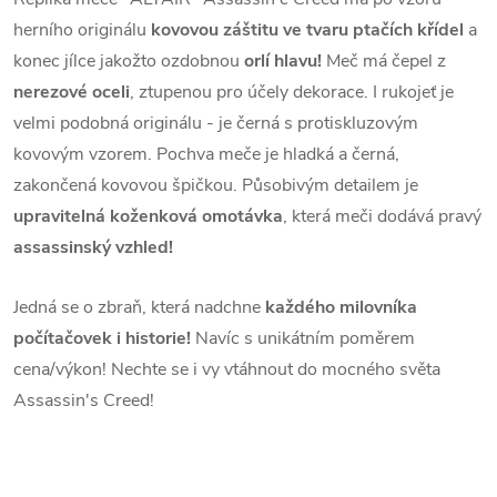
herního originálu
kovovou záštitu ve tvaru ptačích křídel
a
konec jílce jakožto ozdobnou
orlí hlavu!
Meč má čepel z
nerezové oceli
, ztupenou pro účely dekorace. I rukojeť je
velmi podobná originálu - je černá s protiskluzovým
kovovým vzorem. Pochva meče je hladká a černá,
zakončená kovovou špičkou. Působivým detailem je
upravitelná koženková omotávka
, která meči dodává pravý
assassinský vzhled!
Jedná se o zbraň, která nadchne
každého milovníka
počítačovek i historie!
Navíc s unikátním poměrem
cena/výkon! Nechte se i vy vtáhnout do mocného světa
Assassin's Creed!