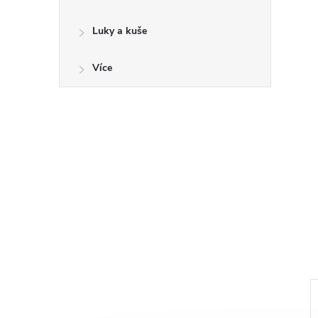
a
n
Luky a kuše
e
Více
l