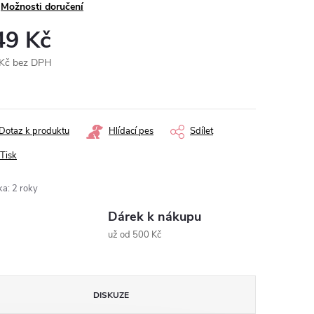
Možnosti doručení
49 Kč
Kč bez DPH
ná
:
Dotaz k produktu
Hlídací pes
Sdílet
Tisk
ka
:
2 roky
Dárek k nákupu
už od 500 Kč
DISKUZE