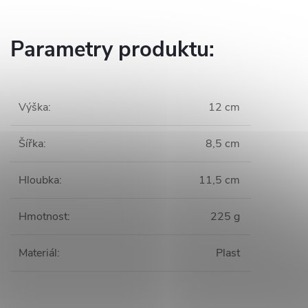
Parametry produktu:
Výška
:
12 cm
Šířka
:
8,5 cm
Hloubka
:
11,5 cm
Hmotnost
:
225 g
Materiál
:
Plast