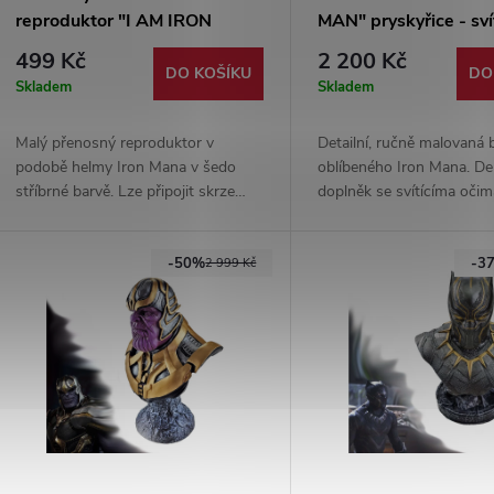
reproduktor "I AM IRON
MAN" pryskyřice - svít
MAN" - svítící oči - Marvel
MARVEL
499 Kč
2 200 Kč
DO KOŠÍKU
DO
Skladem
Skladem
Malý přenosný reproduktor v
Detailní, ručně malovaná 
podobě helmy Iron Mana v šedo
oblíbeného Iron Mana. De
stříbrné barvě. Lze připojit skrze
doplněk se svítícíma očim
bluetooth, výdrž baterie až 5 hodin.
Napájení na 3 baterie AA
Dodáváno s kabelem na
-50%
-3
nabíjení/aux.
2 999 Kč