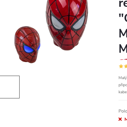
r
"
M
M
Malý
připo
kabe
Pol
M