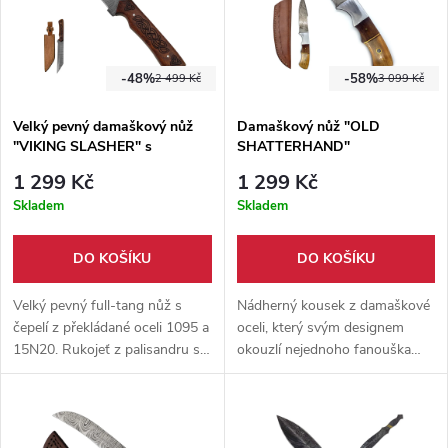
-48%
-58%
2 499 Kč
3 099 Kč
Velký pevný damaškový nůž
Damaškový nůž "OLD
"VIKING SLASHER" s
SHATTERHAND"
pouzdrem
1 299 Kč
1 299 Kč
Skladem
Skladem
DO KOŠÍKU
DO KOŠÍKU
Velký pevný full-tang nůž s
Nádherný kousek z damaškové
čepelí z překládané oceli 1095 a
oceli, který svým designem
15N20. Rukojeť z palisandru s
okouzlí nejednoho fanouška
vygravírovanými vikingskými
westernů. Nůž oplývá pevnou
znaky. Dodáváno s koženým
čepelí, která projde veškerým
pouzdrem s možností nošení
materiálem jako nůž máslem. :)
na opasku.
Celá čepel je zapuštěna do