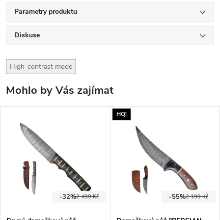
Parametry produktu
Diskuse
High-contrast mode
Mohlo by Vás zajímat
HQ!
-32%
-55%
2 499 Kč
2 199 Kč