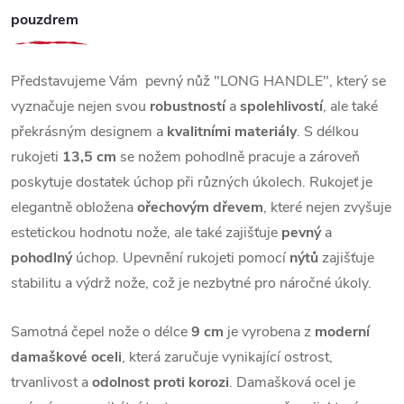
pouzdrem
Představujeme Vám pevný nůž "LONG HANDLE", který se
vyznačuje nejen svou
robustností
a
spolehlivostí
, ale také
překrásným designem a
kvalitními materiály
. S délkou
rukojeti
13,5 cm
se nožem pohodlně pracuje a zároveň
poskytuje dostatek úchop při různých úkolech. Rukojeť je
elegantně obložena
ořechovým dřevem
, které nejen zvyšuje
estetickou hodnotu nože, ale také zajišťuje
pevný
a
pohodlný
úchop. Upevnění rukojeti pomocí
nýtů
zajišťuje
stabilitu a výdrž nože, což je nezbytné pro náročné úkoly.
Samotná čepel nože o délce
9 cm
je vyrobena z
moderní
damaškové oceli
, která zaručuje vynikající ostrost,
trvanlivost a
odolnost proti korozi
. Damašková ocel je