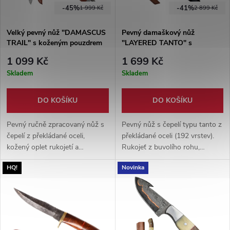
-45%
-41%
1 999 Kč
2 899 Kč
Velký pevný nůž "DAMASCUS
Pevný damaškový nůž
TRAIL" s koženým pouzdrem
"LAYERED TANTO" s
pouzdrem
1 099 Kč
1 699 Kč
Skladem
Skladem
DO KOŠÍKU
DO KOŠÍKU
Pevný ručně zpracovaný nůž s
Pevný nůž s čepelí typu tanto z
čepelí z překládané oceli,
překládané oceli (192 vrstev).
kožený oplet rukojetí a
Rukojeť z buvolího rohu,
pouzdrem. Elegantní a odolný
dodáváno s ručně šitým
HQ!
Novinka
společník pro přírodu i sbírku.
koženým pouzdrem.