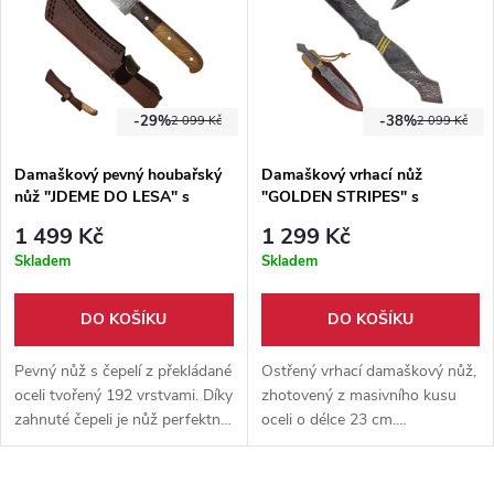
dřevěné rukojeti, díky čemuž se
jedná o masivní a pevný kus,
který Vás zaručeně nezklame v
žádné situaci.
-29%
-38%
2 099 Kč
2 099 Kč
Damaškový pevný houbařský
Damaškový vrhací nůž
nůž "JDEME DO LESA" s
"GOLDEN STRIPES" s
pouzdrem
koženým pouzdrem
1 499 Kč
1 299 Kč
Skladem
Skladem
DO KOŠÍKU
DO KOŠÍKU
Pevný nůž s čepelí z překládané
Ostřený vrhací damaškový nůž,
oceli tvořený 192 vrstvami. Díky
zhotovený z masivního kusu
zahnuté čepeli je nůž perfektní
oceli o délce 23 cm.
do lesa na houby a díky
Jednoduchý design zdobený 3
koženému pouzdru ho budete
zlatými pruhy. Vhodný pro
mít vždy po boku.
pokročilé vrhače. Pevné