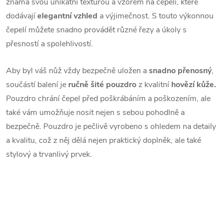
známá svou unikátní texturou a vzorem na čepeli, které
dodávají
elegantní vzhled
a výjimečnost. S touto výkonnou
čepelí můžete snadno provádět různé řezy a úkoly s
přesností a spolehlivostí.
Aby byl váš nůž vždy bezpečně uložen a
snadno přenosný
,
součástí balení je
ručně šité pouzdro
z kvalitní
hovězí kůže.
Pouzdro chrání čepel před poškrábáním a poškozením, ale
také vám umožňuje nosit nejen s sebou pohodlně a
bezpečně. Pouzdro je pečlivě vyrobeno s ohledem na detaily
a kvalitu, což z něj dělá nejen praktický doplněk, ale také
stylový a trvanlivý prvek.