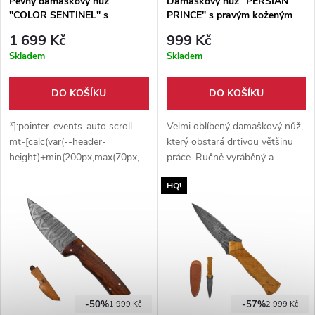
Pevný damaškový nůž
Damaškový nůž "PERSIAN
"COLOR SENTINEL" s
PRINCE" s pravým koženým
koženým pouzdrem
pouzdrem
1 699 Kč
999 Kč
Skladem
Skladem
DO KOŠÍKU
DO KOŠÍKU
*]:pointer-events-auto scroll-
Velmi oblíbený damaškový nůž,
mt-[calc(var(--header-
který obstará drtivou většinu
height)+min(200px,max(70px,20svh)))]"
práce. Ručně vyráběný a
dir="auto" data-turn-
vysoce kvalitní. Dodáván s
HQ!
id="354a8e3a-cb68-4312-
ručně šitým pouzdrem z hovězí
b7f4-3c71e94248c4" data-
kůže.
testid="conversation-turn-91"
data-scroll-anchor="true" data-
turn="assistant"
tabindex="-1"> Luxusní
damaškový nůž s full-tang
konstrukcí, kombinací dřeva a
-50%
-57%
1 999 Kč
2 999 Kč
micarty v rukojeti a čepelí z