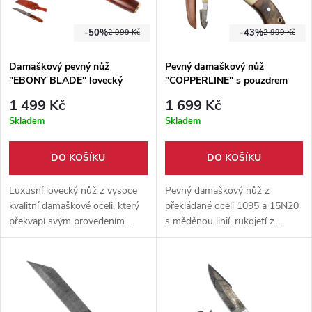
-50%
-43%
2 999 Kč
2 999 Kč
Damaškový pevný nůž
Pevný damaškový nůž
"EBONY BLADE" lovecký
"COPPERLINE" s pouzdrem
1 499 Kč
1 699 Kč
Skladem
Skladem
DO KOŠÍKU
DO KOŠÍKU
Luxusní lovecký nůž z vysoce
Pevný damaškový nůž z
kvalitní damaškové oceli, který
překládané oceli 1095 a 15N20
překvapí svým provedením.
s měděnou linií, rukojetí z
Dodáván společně s ručně
velbloudí kosti a dřeva, full-tang
šitým pouzdrem z hovězí kůže.
konstrukcí, hákem a koženým
pouzdrem.