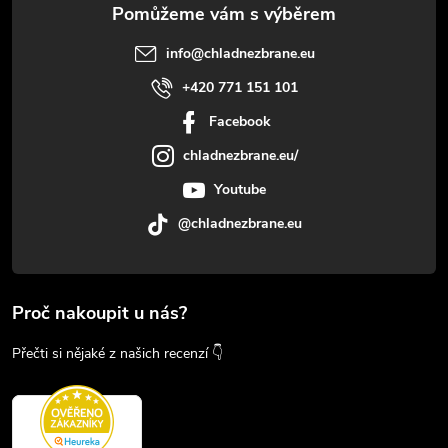
info
@
chladnezbrane.eu
+420 771 151 101
Facebook
chladnezbrane.eu/
Youtube
@chladnezbrane.eu
Proč nakoupit u nás?
Přečti si nějaké z našich recenzí 👇