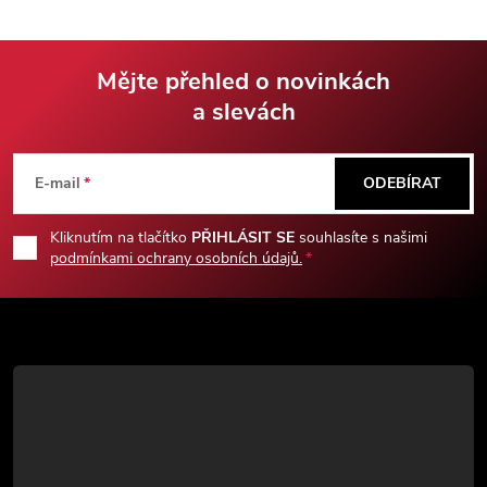
pouzdro je součástí balení.
Mějte přehled o novinkách
a slevách
Z
á
E-mail
ODEBÍRAT
p
Kliknutím na tlačítko
PŘIHLÁSIT SE
souhlasíte s našimi
podmínkami ochrany osobních údajů.
a
t
í