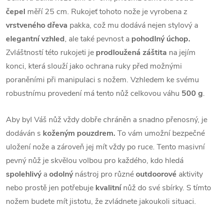
čepel
měří 25 cm. Rukojeť tohoto nože je vyrobena z
vrstveného dřeva
pakka, což mu dodává nejen stylový a
elegantní vzhled
, ale také pevnost a
pohodlný úchop.
Zvláštností této rukojeti je
prodloužená záštita
na jejím
konci, která slouží jako ochrana ruky před možnými
poraněními při manipulaci s nožem. Vzhledem ke svému
robustnímu provedení má tento nůž celkovou váhu
500 g
.
Aby byl Váš nůž vždy dobře chráněn a snadno přenosný, je
dodáván s
koženým pouzdrem.
To vám umožní bezpečné
uložení nože a zároveň jej mít vždy po ruce. Tento masivní
pevný nůž je skvělou volbou pro každého, kdo hledá
spolehlivý
a
odolný
nástroj pro různé
outdoorové
aktivity
nebo prostě jen potřebuje
kvalitní
nůž do své sbírky. S tímto
nožem budete mít jistotu, že zvládnete jakoukoli situaci.