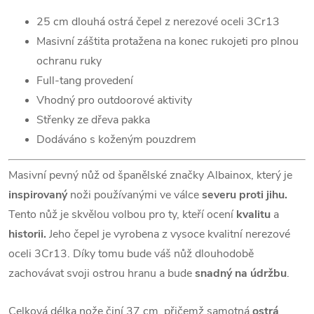
25 cm dlouhá ostrá čepel z nerezové oceli 3Cr13
Masivní záštita protažena na konec rukojeti pro plnou
ochranu ruky
Full-tang provedení
Vhodný pro outdoorové aktivity
Střenky ze dřeva pakka
Dodáváno s koženým pouzdrem
Masivní pevný nůž od španělské značky Albainox, který je
inspirovaný
noži používanými ve válce
severu proti jihu.
Tento nůž je skvělou volbou pro ty, kteří ocení
kvalitu
a
historii.
Jeho čepel je vyrobena z vysoce kvalitní nerezové
oceli 3Cr13. Díky tomu bude váš nůž dlouhodobě
zachovávat svoji ostrou hranu a bude
snadný na údržbu
.
Celková délka nože činí 37 cm, přičemž samotná
ostrá