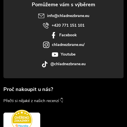
info
@
chladnezbrane.eu
+420 771 151 101
Facebook
chladnezbrane.eu/
Youtube
@chladnezbrane.eu
Proč nakoupit u nás?
Přečti si nějaké z našich recenzí 👇