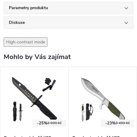
Parametry produktu
Diskuse
High-contrast mode
Mohlo by Vás zajímat
-25%
-23%
3 999 Kč
3 499 Kč