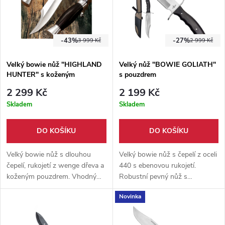
-43%
-27%
3 999 Kč
2 999 Kč
Velký bowie nůž "HIGHLAND
Velký nůž "BOWIE GOLIATH"
HUNTER" s koženým
s pouzdrem
pouzdrem
2 299 Kč
2 199 Kč
Skladem
Skladem
DO KOŠÍKU
DO KOŠÍKU
Velký bowie nůž s dlouhou
Velký bowie nůž s čepelí z oceli
čepelí, rukojetí z wenge dřeva a
440 s ebenovou rukojetí.
koženým pouzdrem. Vhodný
Robustní pevný nůž s
pro outdoor, bushcraft, lov,
pouzdrem pro náročný
Novinka
nebo pro práci v terénu, či
outdoor, bushcraft i survival
sbírku.
použití.