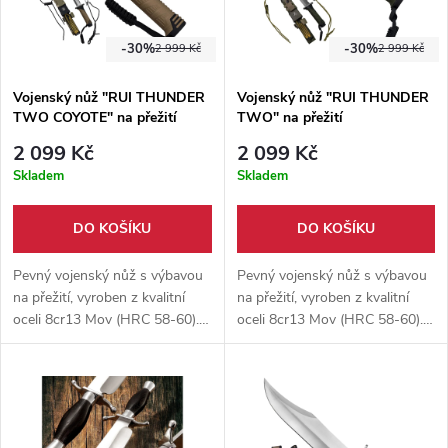
-30%
-30%
2 999 Kč
2 999 Kč
Vojenský nůž "RUI THUNDER
Vojenský nůž "RUI THUNDER
TWO COYOTE" na přežití
TWO" na přežití
2 099 Kč
2 099 Kč
Skladem
Skladem
DO KOŠÍKU
DO KOŠÍKU
Pevný vojenský nůž s výbavou
Pevný vojenský nůž s výbavou
na přežití, vyroben z kvalitní
na přežití, vyroben z kvalitní
oceli 8cr13 Mov (HRC 58-60).
oceli 8cr13 Mov (HRC 58-60).
Součástí balení je též pouzdro,
Součástí balení je též pouzdro,
jenž obsahuje skrytý
jenž obsahuje skrytý
multifunkční nůž a prak.
multifunkční nůž a prak.