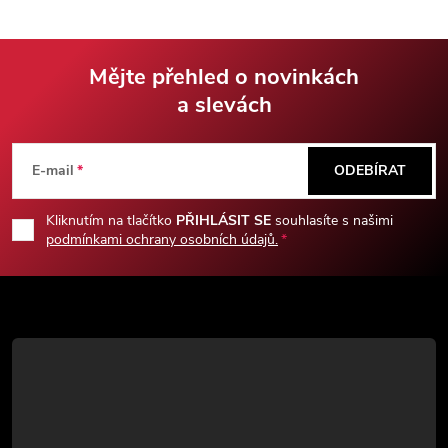
nerezové oceli 3Cr13.
pouzdro pro uložení a
přenášení v outdoorové výbavě.
Mějte přehled o novinkách
a slevách
Z
á
E-mail
ODEBÍRAT
p
Kliknutím na tlačítko
PŘIHLÁSIT SE
souhlasíte s našimi
podmínkami ochrany osobních údajů.
a
t
í