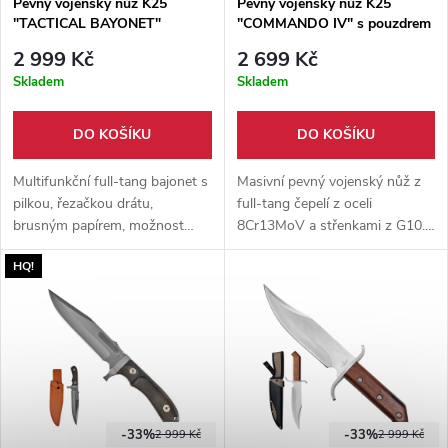
Pevný vojenský nůž K25
Pevný vojenský nůž K25
"TACTICAL BAYONET"
"COMMANDO IV" s pouzdrem
a křesadlem
2 999 Kč
2 699 Kč
Skladem
Skladem
DO KOŠÍKU
DO KOŠÍKU
Multifunkční full-tang bajonet s
Masivní pevný vojenský nůž z
pilkou, řezačkou drátu,
full-tang čepelí z oceli
brusným papírem, možnost
8Cr13MoV a střenkami z G10.
nasazení na zbraň. Čepel z
Dodáváno s koženým
HQ!
kvalitní oceli 7Cr17MoV s
pouzdrem, které obsahuje
titanovým povlakem.
křesadlo a lze jej zavěsit za
opasek.
-33%
-33%
2 999 Kč
2 999 Kč