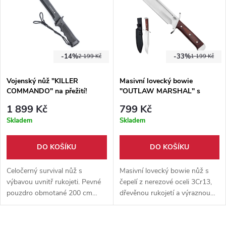
-14%
-33%
2 199 Kč
1 199 Kč
Vojenský nůž "KILLER
Masivní lovecký bowie
COMMANDO" na přežití!
"OUTLAW MARSHAL" s
pouzdrem
1 899 Kč
799 Kč
Skladem
Skladem
DO KOŠÍKU
DO KOŠÍKU
Celočerný survival nůž s
Masivní lovecký bowie nůž s
výbavou uvnitř rukojeti. Pevné
čepelí z nerezové oceli 3Cr13,
pouzdro obmotané 200 cm
dřevěnou rukojetí a výraznou
dlouhou armádní tkaninou,
kovovou záštitou. Tradiční
ergonomická rukojeť, čepel z
pevný nůž doplňuje nylonové