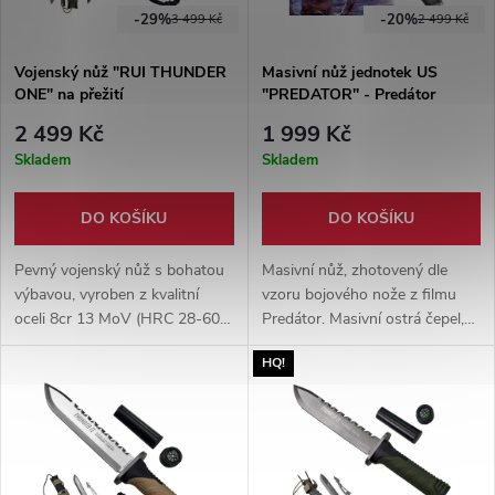
-29%
-20%
3 499 Kč
2 499 Kč
Vojenský nůž "RUI THUNDER
Masivní nůž jednotek US
ONE" na přežití
"PREDATOR" - Predátor
2 499 Kč
1 999 Kč
Skladem
Skladem
DO KOŠÍKU
DO KOŠÍKU
Pevný vojenský nůž s bohatou
Masivní nůž, zhotovený dle
výbavou, vyroben z kvalitní
vzoru bojového nože z filmu
oceli 8cr 13 MoV (HRC 28-60).
Predátor. Masivní ostrá čepel,
Součástí balení je též pouzdro,
pohodlná, dřevěná rukojeť.
HQ!
jenž obsahuje skrytý vrhací nůž.
Pevné nylonové pouzdro
součástí balení.