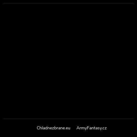
Chladnezbrane.eu
ArmyFantasy.cz