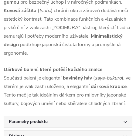
gumou
pro bezpečný úchop i v náročných podmínkách.
Kovová záštita
(
tsuba
) chrání ruku a zároveň dodává meči
estetický kontrast. Tato kombinace funkčních a vizuálních
prvků činí z wakizashi „YOKIMURA“ nástroj, který ctí tradici
samurajů i potřeby moderního uživatele.
Minimalistický
design
podtrhuje japonská čistota formy a promyšlená
ergonomie.
Dárkové balení, které potěší každého znalce
Součástí balení je elegantní
bavlněný háv
(
saya-bukuro
), ve
kterém je wakizashi uloženo, a elegantní
dárková krabice
.
Tento meč je tak ideálním dárkem pro milovníky japonské
kultury, bojových umění nebo sběratele chladných zbraní.
Parametry produktu