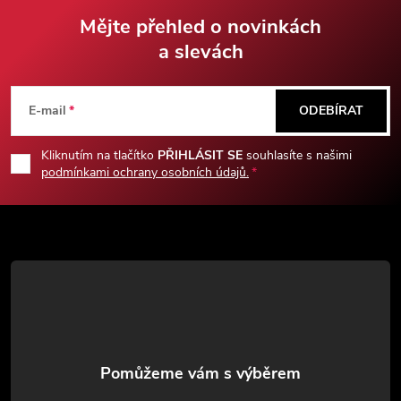
Mějte přehled o novinkách
a slevách
Z
á
E-mail
ODEBÍRAT
p
Kliknutím na tlačítko
PŘIHLÁSIT SE
souhlasíte s našimi
podmínkami ochrany osobních údajů.
a
t
í