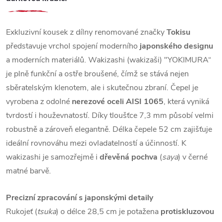
Exkluzivní kousek z dílny renomované značky
Tokisu
představuje vrchol spojení moderního
japonského designu
a moderních materiálů. Wakizashi (wakizaši) "YOKIMURA“
je plně funkční a ostře broušené, čímž se stává nejen
sběratelským klenotem, ale i skutečnou zbraní. Čepel je
vyrobena z odolné
nerezové oceli AISI 1065
, která vyniká
tvrdostí i houževnatostí. Díky tloušťce 7,3 mm působí velmi
robustně a zároveň elegantně. Délka čepele 52 cm zajišťuje
ideální rovnováhu mezi ovladatelností a účinností. K
wakizashi je samozřejmě i
dřevěná pochva
(
saya
) v černé
matné barvě.
Precizní zpracování s japonskými detaily
Rukojeť (
tsuka
) o délce 28,5 cm je potažena
protiskluzovou