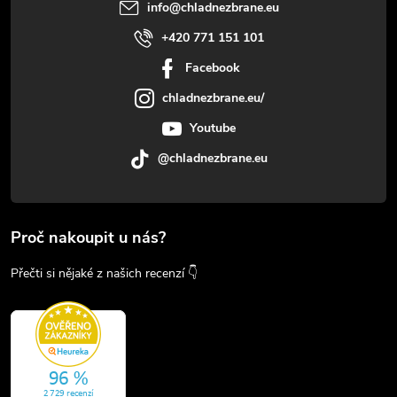
info
@
chladnezbrane.eu
+420 771 151 101
Facebook
chladnezbrane.eu/
Youtube
@chladnezbrane.eu
Proč nakoupit u nás?
Přečti si nějaké z našich recenzí 👇