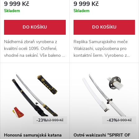
9 999 Kč
9 999 Kč
Skladem
Skladem
DO KOŠÍKU
DO KOŠÍKU
Nádherná zbraň vyrobena z
Replika Samurajského meče
kvalitní oceli 1095. Ostřené,
Wakizashi, uzpůsobena pro
vhodné na sekání. Vše baleno v
kontaktní šerm. Vyrobeno z
dřevěném boxu. Součástí balení
kvalitní oceli 14260 v české
je dřevěný stojánek a sada na
kovárně. Pochva součástí
údržbu.
balení.
-23%
-43%
12 999 Kč
3 999 Kč
Honosná samurajská katana
Ostré wakizashi "SPIRIT OF