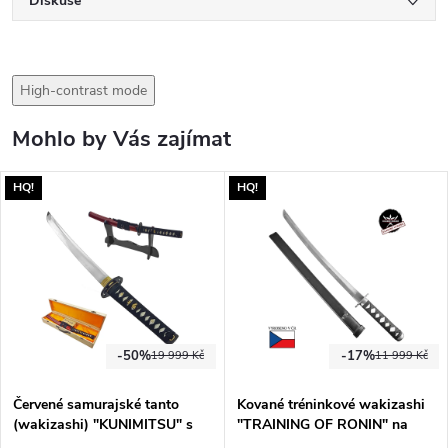
Diskuse
High-contrast mode
Mohlo by Vás zajímat
HQ!
HQ!
-50%
-17%
19 999 Kč
11 999 Kč
Červené samurajské tanto
Kované tréninkové wakizashi
(wakizashi) "KUNIMITSU" s
"TRAINING OF RONIN" na
dřevěným boxem
kontaktní šerm! S pochvou!