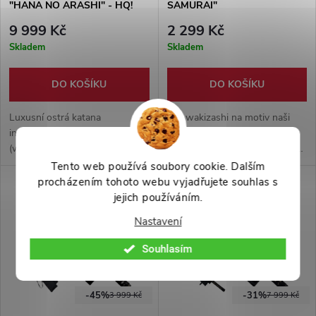
"HANA NO ARASHI" - HQ!
SAMURAI"
9 999 Kč
2 299 Kč
Skladem
Skladem
DO KOŠÍKU
DO KOŠÍKU
Luxusní ostrá katana
Bílé wakizashi na motiv naši
inspirovaná wakizaši
nejprodávanější bílé katany
(wakizashi) s čepelí z
Spirit of Samurai. Ostrá čepel
karbonové oceli 1060.
vyrobena z karbonové oceli
Tento web používá soubory cookie. Dalším
Nádherně zdobená dřevěná
1045, ocelová záštita a dřevěná
procházením tohoto webu vyjadřujete souhlas s
pochva, společně s rukojetí ji
čistě bílá pochva.
jejich používáním.
zdobí rejnočí kůže a zdobný
Nastavení
háv dodávají meči neuvěřitelnou
eleganci.
Souhlasím
-45%
-31%
3 999 Kč
7 999 Kč