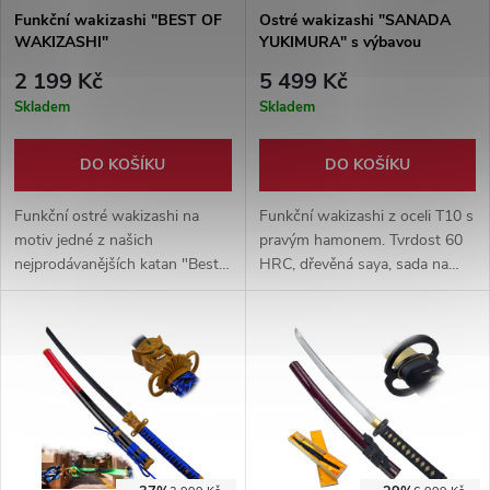
Funkční wakizashi "BEST OF
Ostré wakizashi "SANADA
WAKIZASHI"
YUKIMURA" s výbavou
2 199 Kč
5 499 Kč
Skladem
Skladem
DO KOŠÍKU
DO KOŠÍKU
Funkční ostré wakizashi na
Funkční wakizashi z oceli T10 s
motiv jedné z našich
pravým hamonem. Tvrdost 60
nejprodávanějších katan "Best
HRC, dřevěná saya, sada na
of 2nd generation". Ostrá čepel
údržbu a stojánek v balení.
z karbonové oceli 1045, masivní
Ideální na trénink, sekání i
kovová záštita a dřevěná
sbírku
pochva.