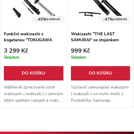
-45%
-47%
5 999 Kč
1 899 Kč
Funkční wakizashi s
Wakizashi "THE LAST
kogatanou "TOKUGAWA
SAMURAI" se stojánkem
MASTER"
3 299 Kč
999 Kč
Skladem
Skladem
DO KOŠÍKU
DO KOŠÍKU
Nádherně zpracované ostré
Výstavní samurajské wakizashi
wakizashi ( wakizaši ) s jemným
( wakizaši ) na motiv meče z
bílým opletem rukojeti a malou
Posledního Samuraje.
kogatanou. Vhodné na trénink
Neostřená čepel vyrobena z
sekání, možnost kompletní
karbonové oceli s nápisem jako
rozborky. Dodáváno s černým
z filmu. Dodáváno s dřevěným
hávem pro přenos.
stojánkem a krásnou dřevěnou
pochvou.