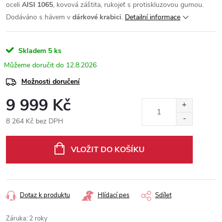
oceli
AISI 1065
, kovová záštita, rukojeť s protiskluzovou gumou.
Dodáváno s hávem v
dárkové krabici
.
Detailní informace
Skladem
5 ks
12.8.2026
Možnosti doručení
9 999 Kč
8 264 Kč bez DPH
Měrná
cena:
VLOŽIT DO KOŠÍKU
Dotaz k produktu
Hlídací pes
Sdílet
Záruka
:
2 roky