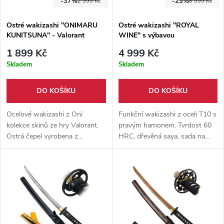
-37%
-29%
2 999 Kč
6 999 Kč
Ostré wakizashi "ONIMARU
Ostré wakizashi "ROYAL
KUNITSUNA" - Valorant
WINE" s výbavou
1 899 Kč
4 999 Kč
Skladem
Skladem
DO KOŠÍKU
DO KOŠÍKU
Ocelové wakizashi z Oni
Funkční wakizashi z oceli T10 s
kolekce skinů ze hry Valorant.
pravým hamonem. Tvrdost 60
Ostrá čepel vyrobena z
HRC, dřevěná saya, sada na
karbonové oceli 1045, kovová
údržbu a dřevěný stojánek v
záštita, dodáváno společně s
balení. Ideální na trénink, sekání
dřevěnou pochvou dle herní
i sbírku.
předlohy.