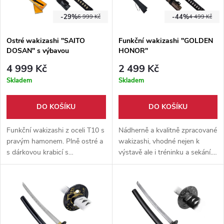
-29%
-44%
6 999 Kč
4 499 Kč
Ostré wakizashi "SAITO
Funkční wakizashi "GOLDEN
DOSAN" s výbavou
HONOR"
4 999 Kč
2 499 Kč
Skladem
Skladem
DO KOŠÍKU
DO KOŠÍKU
Funkční wakizashi z oceli T10 s
Nádherně a kvalitně zpracované
pravým hamonem. Plně ostré a
wakizashi, vhodné nejen k
s dárkovou krabicí s
výstavě ale i tréninku a sekání.
příslušenstvím na údržbu i
Vyrobeno z uhlíkové oceli 1045,
stojánkem. Ideální na trénink
zlatě nabarvená čepel + černý
seku i sběratelství.
přepravní háv.