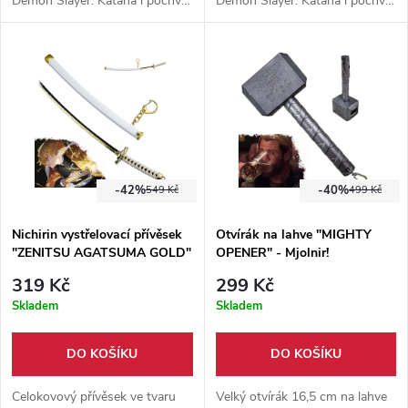
Demon Slayer. Katana i pochva
Demon Slayer. Katana i pochva
jsou z hliníkové slitiny, meč po
jsou z hliníkové slitiny, meč po
zasunutí napne pružinu, kterou
zasunutí napne pružinu, kterou
lze stisknutím tlačítka odjistit a
lze stisknutím tlačítka odjistit a
katana z pochvy "vystřelí".
katana z pochvy "vystřelí".
-42%
-40%
549 Kč
499 Kč
Nichirin vystřelovací přívěsek
Otvírák na lahve "MIGHTY
"ZENITSU AGATSUMA GOLD"
OPENER" - Mjolnir!
- Demon Slayer
319 Kč
299 Kč
Skladem
Skladem
DO KOŠÍKU
DO KOŠÍKU
Celokovový přívěsek ve tvaru
Velký otvírák 16,5 cm na lahve