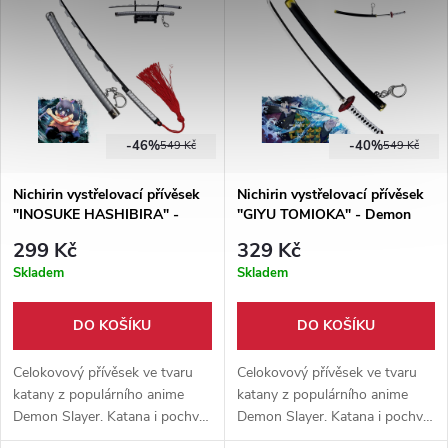
vystavení.
ruční práce.
-46%
-40%
549 Kč
549 Kč
Nichirin vystřelovací přívěsek
Nichirin vystřelovací přívěsek
"INOSUKE HASHIBIRA" -
"GIYU TOMIOKA" - Demon
Demon Slayer
Slayer
299 Kč
329 Kč
Skladem
Skladem
DO KOŠÍKU
DO KOŠÍKU
Celokovový přívěsek ve tvaru
Celokovový přívěsek ve tvaru
katany z populárního anime
katany z populárního anime
Demon Slayer. Katana i pochva
Demon Slayer. Katana i pochva
jsou z hliníkové slitiny, meč po
jsou z hliníkové slitiny, meč po