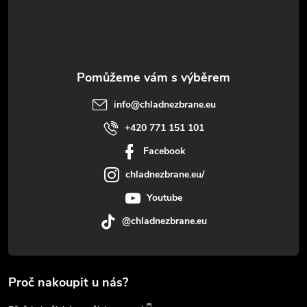
í
info
@
chladnezbrane.eu
+420 771 151 101
Facebook
chladnezbrane.eu/
Youtube
@chladnezbrane.eu
Proč nakoupit u nás?