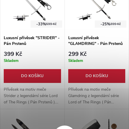
-33%
-25%
599 Kč
399 Kč
Luxusní přívěsek "STRIDER" -
Luxusní přívěsek
Pán Prstenů
"GLAMDRING" - Pán Prstenů
399 Kč
299 Kč
Skladem
Skladem
DO KOŠÍKU
DO KOŠÍKU
Přívěsek na motiv meče
Přívěsek na motiv meče
Strider z legendární série Lord
Glamdring z legendární série
of The Rings ( Pán Prstenů ).
Lord of The Rings ( Pán
Vyrobeno z hliníkové slitiny,
Prstenů ). Vyrobeno z hliníkové
dodáváno s malým stojánkem
slitiny, dodáváno s malým
pro vystavení.
stojánkem pro vystavení.