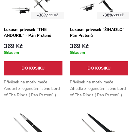
-38%
-38%
599 Kč
599 Kč
Luxusní přívěsek "THE
Luxusní přívěsek "ŽIHADLO" -
ANDURIL" - Pán Prstenů
Pán Prstenů
369 Kč
369 Kč
Skladem
Skladem
DO KOŠÍKU
DO KOŠÍKU
Přívěsek na motiv meče
Přívěsek na motiv meče
Anduril z legendární série Lord
Žihadlo z legendární série Lord
of The Rings ( Pán Prstenů ).
of The Rings ( Pán Prstenů ).
Vyrobeno z hliníkové slitiny,
Vyrobeno z hliníkové slitiny,
dodáváno s malým stojánkem
dodáváno s malým stojánkem
pro vystavení.
pro vystavení.