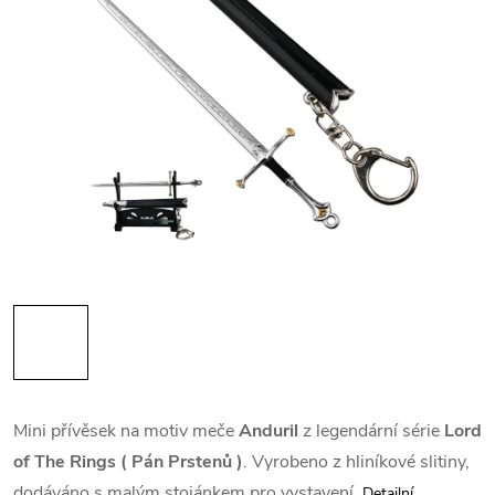
Mini přívěsek na motiv meče
Anduril
z legendární série
Lord
of The Rings ( Pán Prstenů )
. Vyrobeno z hliníkové slitiny,
dodáváno s malým stojánkem pro vystavení.
Detailní