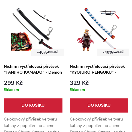
zasunutí napne pružinu, kterou
zasunutí napne pružinu, kterou
lze stisknutím tlačítka odjistit a
lze stisknutím tlačítka odjistit a
katana z pochvy "vystřelí".
katana z pochvy "vystřelí".
-40%
-40%
499 Kč
549 Kč
Nichirin vystřelovací přívěsek
Nichirin vystřelovací přívěsek
"TANJIRO KAMADO" - Demon
"KYOJURO RENGOKU" -
Slayer
Demon Slayer
299 Kč
329 Kč
Skladem
Skladem
DO KOŠÍKU
DO KOŠÍKU
Celokovový přívěsek ve tvaru
Celokovový přívěsek ve tvaru
katany z populárního anime
katany z populárního anime