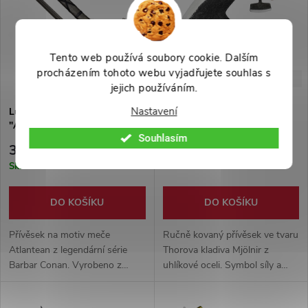
Tento web používá soubory cookie. Dalším
procházením tohoto webu vyjadřujete souhlas s
-42%
-50%
599 Kč
999 Kč
jejich používáním.
Nastavení
Luxusní přívěsek
Kovaný přívěsek "FORGED
"ATLANTEAN" - Barbar Conan
MJÖLNIR" s koženým
Souhlasím
pouzdrem
349 Kč
499 Kč
Skladem
Skladem
DO KOŠÍKU
DO KOŠÍKU
Přívěsek na motiv meče
Ručně kovaný přívěsek ve tvaru
Atlantean z legendární série
Thorova kladiva Mjölnir z
Barbar Conan. Vyrobeno z
uhlíkové oceli. Symbol síly a
hliníkové slitiny, dodáváno s
ochrany, s koženým pouzdrem
malým stojánkem pro
a šňůrkou na krk. Originální