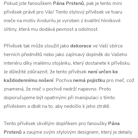
Pokud jste fanouškem
Pána Prstenů
, pak je tento mini
přívěsek právě pro Vás! Tento stylový přívěsek ve tvaru
meče na motiv Andurilu je vyroben z kvalitní hliníkové
slitiny, která mu dodává pevnost a odolnost.
Přívěsek tak může sloužit jako
dekorace
ve Vaší sbírce
herních předmětů nebo jako zajímavý doplněk do Vašeho
interiéru díky malému stojánku, který dostanete k přívěsku.
Je důležité zdůraznit, že tento přívěsek
není určen ke
každodennímu nošení
. Pochva
nemá
pojistku
pro meč, což
znamená, že meč v pochvě nedrží napevno. Proto
doporučujeme být opatrnými při manipulaci s tímto
přívěskem a dbát na to, aby nedošlo k jeho ztrátě.
Tento přívěsek skvělým doplňkem pro fanoušky
Pána
Prstenů
a zaujme svým stylovým designem, který je detaily