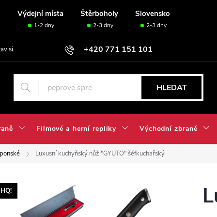
u
Výdejní místa
Štěrboholy
Slovensko
1-2 dny
2-3 dny
2-3 dny
+420 771 151 101
tav si svou sadu✅
HLEDAT
raně
Filmové a herní repliky
Východní zbraně
aponské
Luxusní kuchyňský nůž "GYUTO" šéfkuchařský
L
HQ!