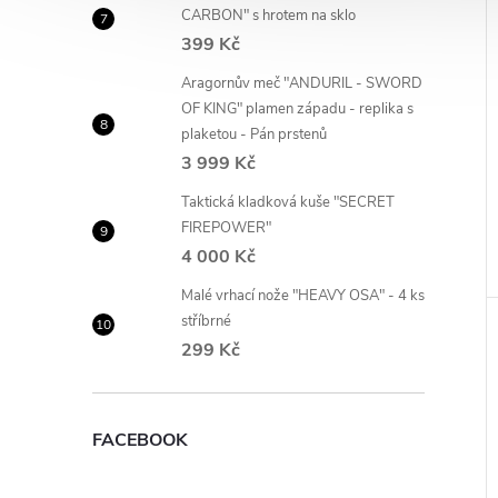
CARBON" s hrotem na sklo
399 Kč
Aragornův meč "ANDURIL - SWORD
OF KING" plamen západu - replika s
plaketou - Pán prstenů
3 999 Kč
Taktická kladková kuše "SECRET
FIREPOWER"
4 000 Kč
Malé vrhací nože "HEAVY OSA" - 4 ks
stříbrné
299 Kč
FACEBOOK