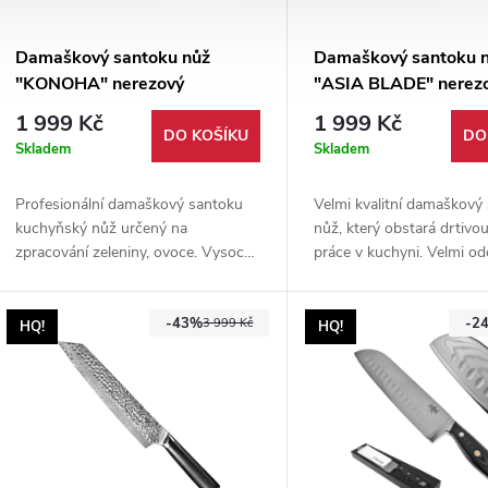
Damaškový santoku nůž
Damaškový santoku 
"KONOHA" nerezový
"ASIA BLADE" nerez
1 999 Kč
1 999 Kč
DO KOŠÍKU
DO
Skladem
Skladem
Profesionální damaškový santoku
Velmi kvalitní damaškový
kuchyňský nůž určený na
nůž, který obstará drtivo
zpracování zeleniny, ovoce. Vysoce
práce v kuchyni. Velmi od
kvalitní ocel VG10 skloubená s
AUS10 se postará o nakrá
rukojetí z vysokotlakého laminátu
nasekání a naporcování v
-43%
-2
G10, upraveného do podoby dřeva.
potravin. Vhodný dárek p
3 999 Kč
HQ!
HQ!
nadšené i profesionální k