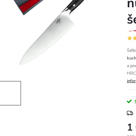
n
š
Šéfk
kuch
a po
HRC!
info
1