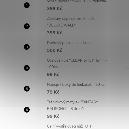
Vrhací sekera "BANDITOS" železná
399 Kč
Závěsný stojánek pro 2 meče
"DELUXE WALL"
399 Kč
Dárkový poukaz na nákup
500 Kč
Ocelové kule "CLEAR SHOT" 6mm -
100ks!
99 Kč
Náboje / šipky do foukaček - 20 ks!
79 Kč
Tréninkový motýlek "FANTASY
BALISONG" - 8 druhů!
99 Kč
Čelní vystřelovací nůž "OTF