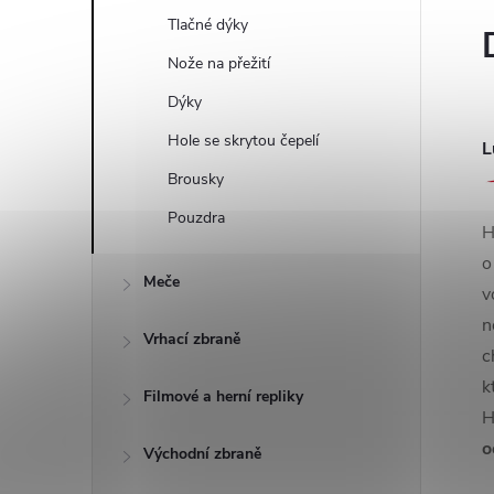
Tlačné dýky
Nože na přežití
Dýky
Hole se skrytou čepelí
L
Brousky
Pouzdra
H
Meče
v
n
Vrhací zbraně
c
k
Filmové a herní repliky
H
o
Východní zbraně