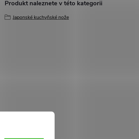
Produkt naleznete v této kategorii
Japonské kuchyňské nože