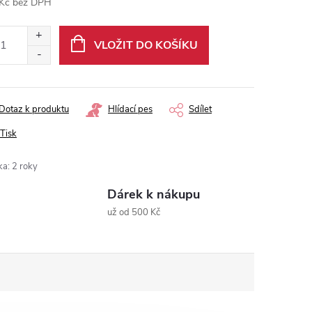
Kč bez DPH
ná
:
VLOŽIT DO KOŠÍKU
Dotaz k produktu
Hlídací pes
Sdílet
Tisk
ka
:
2 roky
Dárek k nákupu
už od 500 Kč