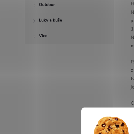
H
Outdoor
N
Luky a kuše
j
1
Více
N
o
R
z
t
j
C
j
t
p