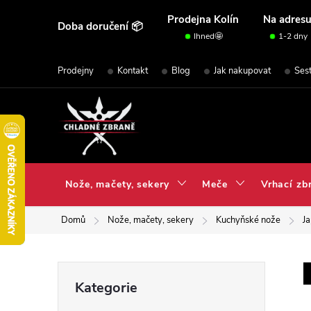
Přejít
Prodejna Kolín
Na adres
Doba doručení 📦
na
Ihned🤩
1-2 dny
obsah
Prodejny
Kontakt
Blog
Jak nakupovat
Ses
Nože, mačety, sekery
Meče
Vrhací zb
Domů
Nože, mačety, sekery
Kuchyňské nože
J
P
Přeskočit
Kategorie
kategorie