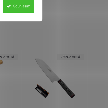
Souhlasím
2%
-30%
2 299 Kč
2 499 Kč