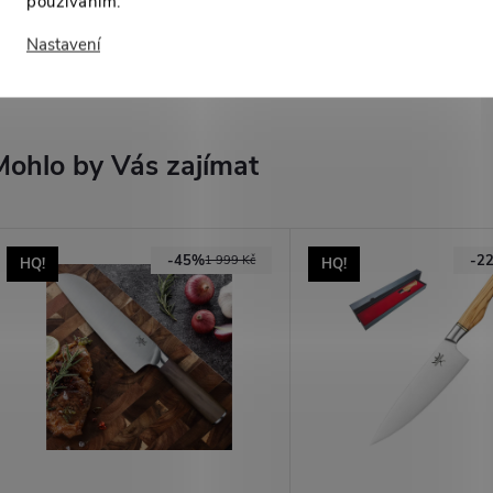
používáním.
Nastavení
High-contrast mode
Mohlo by Vás zajímat
-45%
-2
1 999 Kč
HQ!
HQ!