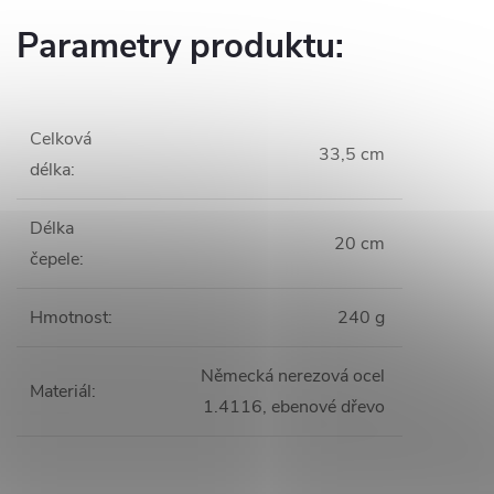
Parametry produktu:
Celková
33,5 cm
délka
:
Délka
20 cm
čepele
:
Hmotnost
:
240 g
Německá nerezová ocel
Materiál
:
1.4116, ebenové dřevo