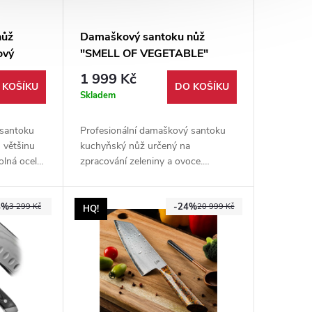
nůž
Damaškový santoku nůž
ový
"SMELL OF VEGETABLE"
nerezový
1 999 Kč
 KOŠÍKU
DO KOŠÍKU
Skladem
 santoku
Profesionální damaškový santoku
u většinu
kuchyňský nůž určený na
olná ocel
zpracování zeleniny a ovoce.
jení,
Vysoce kvalitní ocel VG10
šech
skloubená s rukojetí ze
4%
-24%
ro
stabilizovaného ebenového dřeva.
3 299 Kč
20 999 Kč
HQ!
uchaře.