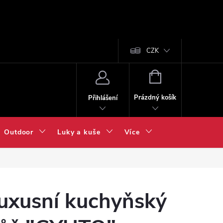
CZK
NÁKUPNÍ
KOŠÍK
Prázdný košík
Přihlášení
Outdoor
Luky a kuše
Více
uxusní kuchyňský