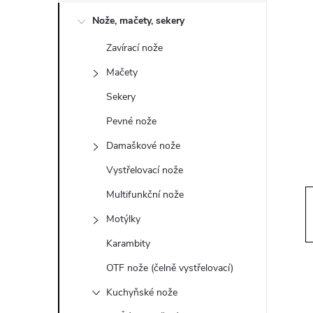
o
Nože, mačety, sekery
s
Zavírací nože
t
Mačety
r
Sekery
Pevné nože
a
Damaškové nože
n
Vystřelovací nože
Multifunkční nože
n
Motýlky
í
Karambity
OTF nože (čelně vystřelovací)
p
Kuchyňské nože