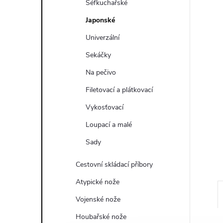
a
Šéfkuchařské
n
Japonské
Univerzální
e
Sekáčky
l
Na pečivo
Filetovací a plátkovací
Vykosťovací
Loupací a malé
Sady
Cestovní skládací příbory
Atypické nože
Vojenské nože
Houbařské nože