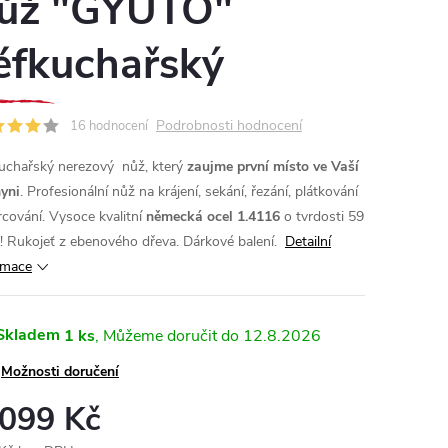
ůž "GYUTO"
éfkuchařský
Podrobnosti hodnocení
16 hodnocení
uchařský nerezový nůž, který
zaujme první místo ve Vaší
yni
. Profesionální nůž na krájení, sekání, řezání, plátkování
rcování. Vysoce kvalitní
německá ocel 1.4116
o tvrdosti 59
 Rukojeť z ebenového dřeva. Dárkové balení.
Detailní
rmace
Skladem
1 ks
12.8.2026
Možnosti doručení
 099 Kč