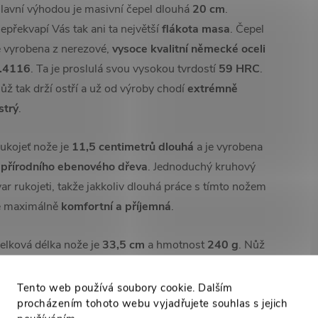
lavní výhodou je masivní čepel dlouhá
20 cm
.
epřekvapí Vás tak ani ta největší
flákota masa
. Čepel
e vyrobena z nerezové,
vysoce kvalitní německé oceli
.4116
. Ta je proslulá svou vysokou tvrdostí
59 HRC
.
ůž tak drží ostří a už od výroby chodí
extrémně
strý
.
ukojeť nože je
11,5 centimetrů dlouhá
a je vyrobena
přírodního ebenového dřeva
. Jednoduchý kruhový
var rukojeti, takže jakkoliv dlouhá práce s tímto nožem
e maximálně
komfortní a příjemná
.
elková délka nože je
33,5 cm
a hmotnost
240 g
. Nůž
e tak připraven na opravdu jakkoliv velký úkol. Nože
éto série chodí v
luxusním dárkovém balení
, takže je
Tento web používá soubory cookie. Dalším
procházením tohoto webu vyjadřujete souhlas s jejich
řipraven překvapit
Vaše blízké
:-)