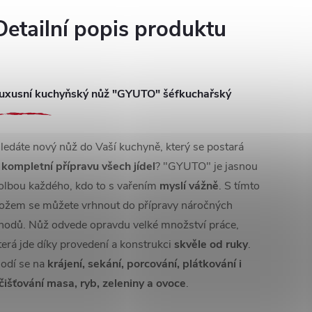
Detailní popis produktu
uxusní kuchyňský nůž "GYUTO" šéfkuchařský
ledáte nový nůž do Vaší kuchyně, který se postará
o
kompletní přípravu všech jídel
? "GYUTO" je jasnou
olbou každého, kdo to s vařením
myslí vážně
. S tímto
ožem se můžete vrhnout do přípravy náročných
hodů. Nůž odvede opravdu velké množství práce,
terá jde díky provedení a konstrukci
skvěle od ruky
.
odí se na
krájení, sekání, porcování, plátkování i
čišťování masa, ryb, zeleniny a ovoce
.